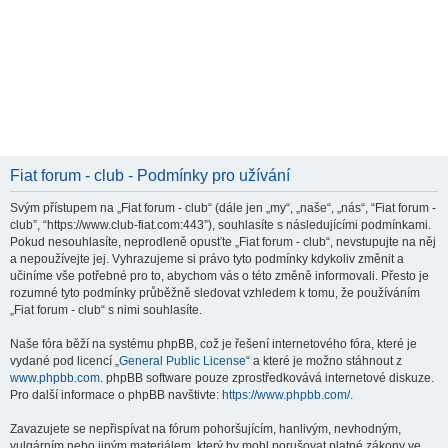
Fiat forum - club - Podmínky pro užívání
Svým přístupem na „Fiat forum - club“ (dále jen „my“, „naše“, „nás“, “Fiat forum -
club”, “https://www.club-fiat.com:443”), souhlasíte s následujícími podmínkami.
Pokud nesouhlasíte, neprodleně opusťte „Fiat forum - club“, nevstupujte na něj
a nepoužívejte jej. Vyhrazujeme si právo tyto podmínky kdykoliv změnit a
učiníme vše potřebné pro to, abychom vás o této změně informovali. Přesto je
rozumné tyto podmínky průběžně sledovat vzhledem k tomu, že používáním
„Fiat forum - club“ s nimi souhlasíte.
Naše fóra běží na systému phpBB, což je řešení internetového fóra, které je
vydané pod licencí „
General Public License
“ a které je možno stáhnout z
www.phpbb.com
. phpBB software pouze zprostředkovává internetové diskuze.
Pro další informace o phpBB navštivte:
https://www.phpbb.com/
.
Zavazujete se nepřispívat na fórum pohoršujícím, hanlivým, nevhodným,
vulgárním nebo jiným materiálem, který by mohl porušovat platné zákony ve