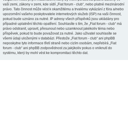
vaší zemi, zákony v zemi, kde sídlí „Fiat forum - club“, nebo platné mezinárodní
právo. Tato činnost může vést k okamžitému a trvalému vykázání z fóra a/nebo
upozornění vašeho poskytovatele internetových služeb (ISP) na vaši činnost,
pokud bude uznáno za nutné. IP adresy všech příspěvků jsou ukládány pro
případné uplatnění těchto opatření. Souhlasíte s tím, že „Fiat forum - club“ má
právo odstranit, upravit, přesunout nebo uzamknout jakékoliv téma nebo
příspěvek, pokud to bude považovat za nutné. Jako uživatel souhlasíte se
všemi údaji uloženými v databázi. Přestože „Fiat forum - club“ ani phpBB
neposkytne tyto informace třetí straně nebo cizím osobám, nepřebírá „Fiat
forum - club“ ani phpBB zodpovědnost za jakýkoliv pokus o vniknutí do
systému, který by mohl vést ke kompromitaci těchto dat.