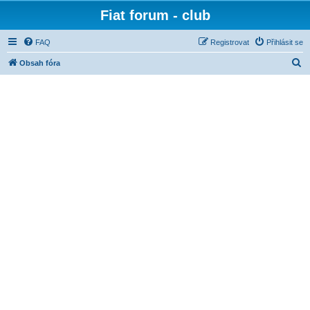
Fiat forum - club
FAQ
Registrovat
Přihlásit se
H
Obsah fóra
l
e
d
a
t