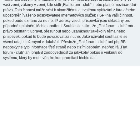
vaší zemi, zákony v zemi, kde sídlí „Fiat forum - club“, nebo platné mezinárodní
právo. Tato činnost může vést k okamžitému a trvalému vykázání z fóra a/nebo
upozornění vašeho poskytovatele internetových služeb (ISP) na vaši činnost,
pokud bude uznáno za nutné. IP adresy všech příspěvků jsou ukládány pro
případné uplatnění těchto opatření. Souhlasíte s tím, že „Fiat forum - club“ má
právo odstranit, upravit, přesunout nebo uzamknout jakékoliv téma nebo
příspěvek, pokud to bude považovat za nutné. Jako uživatel souhlasíte se
všemi údaji uloženými v databázi. Přestože „Fiat forum - club“ ani phpBB
neposkytne tyto informace třetí straně nebo cizím osobám, nepřebírá „Fiat
forum - club“ ani phpBB zodpovědnost za jakýkoliv pokus o vniknutí do
systému, který by mohl vést ke kompromitaci těchto dat.