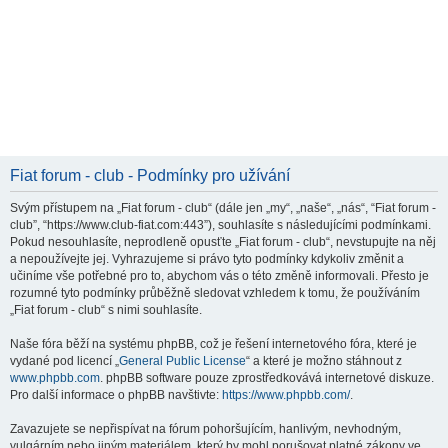
Fiat forum - club - Podmínky pro užívání
Svým přístupem na „Fiat forum - club“ (dále jen „my“, „naše“, „nás“, “Fiat forum -
club”, “https://www.club-fiat.com:443”), souhlasíte s následujícími podmínkami.
Pokud nesouhlasíte, neprodleně opusťte „Fiat forum - club“, nevstupujte na něj
a nepoužívejte jej. Vyhrazujeme si právo tyto podmínky kdykoliv změnit a
učiníme vše potřebné pro to, abychom vás o této změně informovali. Přesto je
rozumné tyto podmínky průběžně sledovat vzhledem k tomu, že používáním
„Fiat forum - club“ s nimi souhlasíte.
Naše fóra běží na systému phpBB, což je řešení internetového fóra, které je
vydané pod licencí „
General Public License
“ a které je možno stáhnout z
www.phpbb.com
. phpBB software pouze zprostředkovává internetové diskuze.
Pro další informace o phpBB navštivte:
https://www.phpbb.com/
.
Zavazujete se nepřispívat na fórum pohoršujícím, hanlivým, nevhodným,
vulgárním nebo jiným materiálem, který by mohl porušovat platné zákony ve