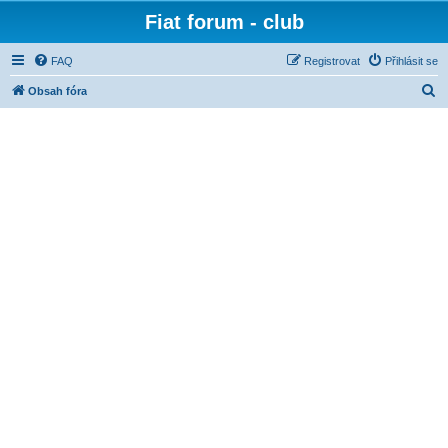
Fiat forum - club
FAQ
Registrovat
Přihlásit se
H
Obsah fóra
l
e
d
a
t