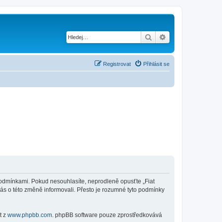
Hledat
Pokročilé hledání
Registrovat
Přihlásit se
mi podmínkami. Pokud nesouhlasíte, neprodleně opusťte „Fiat
vás o této změně informovali. Přesto je rozumné tyto podmínky
t z
www.phpbb.com
. phpBB software pouze zprostředkovává