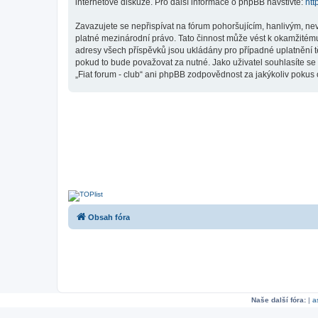
internetové diskuze. Pro další informace o phpBB navštivte:
htt
Zavazujete se nepřispívat na fórum pohoršujícím, hanlivým, nev
platné mezinárodní právo. Tato činnost může vést k okamžitému
adresy všech příspěvků jsou ukládány pro případné uplatnění tě
pokud to bude považovat za nutné. Jako uživatel souhlasíte se 
„Fiat forum - club“ ani phpBB zodpovědnost za jakýkoliv pokus o
Obsah fóra
Naše další fóra:
|
a