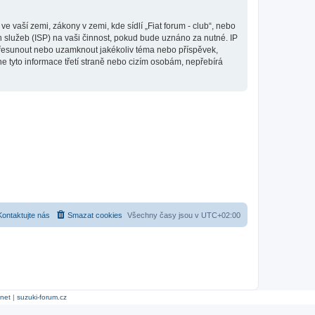
 vaší zemi, zákony v zemi, kde sídlí „Fiat forum - club“, nebo
 služeb (ISP) na vaši činnost, pokud bude uznáno za nutné. IP
, přesunout nebo uzamknout jakékoliv téma nebo příspěvek,
e tyto informace třetí straně nebo cizím osobám, nepřebírá
Kontaktujte nás
Smazat cookies
Všechny časy jsou v
UTC+02:00
.net
|
suzuki-forum.cz