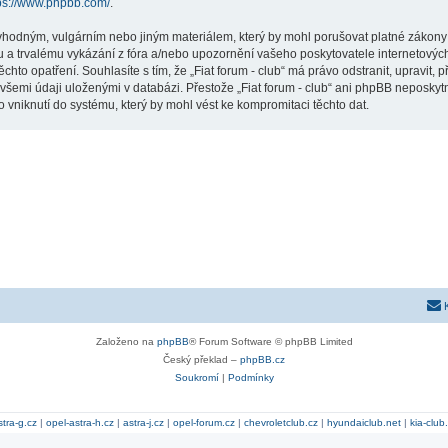
ps://www.phpbb.com/
.
hodným, vulgárním nebo jiným materiálem, který by mohl porušovat platné zákony ve
 a trvalému vykázání z fóra a/nebo upozornění vašeho poskytovatele internetových
chto opatření. Souhlasíte s tím, že „Fiat forum - club“ má právo odstranit, upravit
všemi údaji uloženými v databázi. Přestože „Fiat forum - club“ ani phpBB neposkytn
 vniknutí do systému, který by mohl vést ke kompromitaci těchto dat.
Založeno na
phpBB
® Forum Software © phpBB Limited
Český překlad –
phpBB.cz
Soukromí
|
Podmínky
stra-g.cz
|
opel-astra-h.cz
|
astra-j.cz
|
opel-forum.cz
|
chevroletclub.cz
|
hyundaiclub.net
|
kia-club