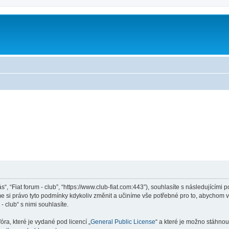
ás“, “Fiat forum - club”, “https://www.club-fiat.com:443”), souhlasíte s následující
eme si právo tyto podmínky kdykoliv změnit a učiníme vše potřebné pro to, abychom 
 club“ s nimi souhlasíte.
ra, které je vydané pod licencí „
General Public License
“ a které je možno stáhnou