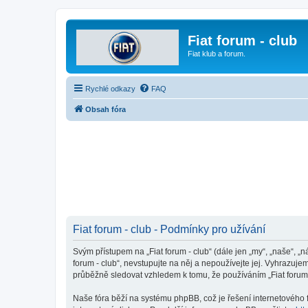
Fiat forum - club
Fiat klub a forum.
Rychlé odkazy
FAQ
Obsah fóra
Fiat forum - club - Podmínky pro užívání
Svým přístupem na „Fiat forum - club“ (dále jen „my“, „naše“, „n
forum - club“, nevstupujte na něj a nepoužívejte jej. Vyhrazuj
průběžně sledovat vzhledem k tomu, že používáním „Fiat forum -
Naše fóra běží na systému phpBB, což je řešení internetového fó