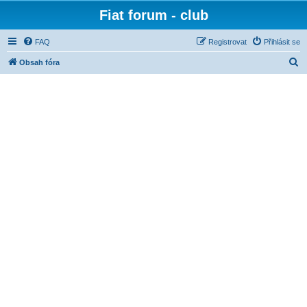
Fiat forum - club
FAQ
Registrovat
Přihlásit se
H
Obsah fóra
l
e
d
a
t