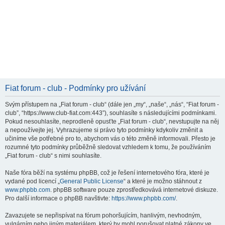
Fiat forum - club - Podmínky pro užívání
Svým přístupem na „Fiat forum - club“ (dále jen „my“, „naše“, „nás“, “Fiat forum -
club”, “https://www.club-fiat.com:443”), souhlasíte s následujícími podmínkami.
Pokud nesouhlasíte, neprodleně opusťte „Fiat forum - club“, nevstupujte na něj
a nepoužívejte jej. Vyhrazujeme si právo tyto podmínky kdykoliv změnit a
učiníme vše potřebné pro to, abychom vás o této změně informovali. Přesto je
rozumné tyto podmínky průběžně sledovat vzhledem k tomu, že používáním
„Fiat forum - club“ s nimi souhlasíte.
Naše fóra běží na systému phpBB, což je řešení internetového fóra, které je
vydané pod licencí „
General Public License
“ a které je možno stáhnout z
www.phpbb.com
. phpBB software pouze zprostředkovává internetové diskuze.
Pro další informace o phpBB navštivte:
https://www.phpbb.com/
.
Zavazujete se nepřispívat na fórum pohoršujícím, hanlivým, nevhodným,
vulgárním nebo jiným materiálem, který by mohl porušovat platné zákony ve