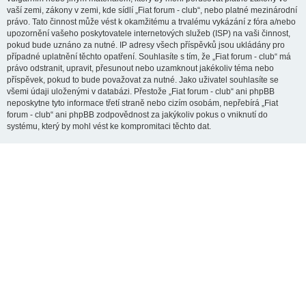
vaší zemi, zákony v zemi, kde sídlí „Fiat forum - club“, nebo platné mezinárodní
právo. Tato činnost může vést k okamžitému a trvalému vykázání z fóra a/nebo
upozornění vašeho poskytovatele internetových služeb (ISP) na vaši činnost,
pokud bude uznáno za nutné. IP adresy všech příspěvků jsou ukládány pro
případné uplatnění těchto opatření. Souhlasíte s tím, že „Fiat forum - club“ má
právo odstranit, upravit, přesunout nebo uzamknout jakékoliv téma nebo
příspěvek, pokud to bude považovat za nutné. Jako uživatel souhlasíte se
všemi údaji uloženými v databázi. Přestože „Fiat forum - club“ ani phpBB
neposkytne tyto informace třetí straně nebo cizím osobám, nepřebírá „Fiat
forum - club“ ani phpBB zodpovědnost za jakýkoliv pokus o vniknutí do
systému, který by mohl vést ke kompromitaci těchto dat.