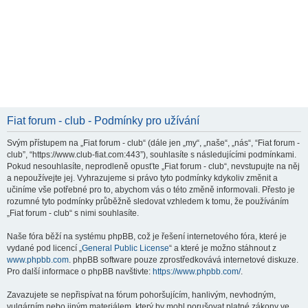
Fiat forum - club - Podmínky pro užívání
Svým přístupem na „Fiat forum - club“ (dále jen „my“, „naše“, „nás“, “Fiat forum -
club”, “https://www.club-fiat.com:443”), souhlasíte s následujícími podmínkami.
Pokud nesouhlasíte, neprodleně opusťte „Fiat forum - club“, nevstupujte na něj
a nepoužívejte jej. Vyhrazujeme si právo tyto podmínky kdykoliv změnit a
učiníme vše potřebné pro to, abychom vás o této změně informovali. Přesto je
rozumné tyto podmínky průběžně sledovat vzhledem k tomu, že používáním
„Fiat forum - club“ s nimi souhlasíte.
Naše fóra běží na systému phpBB, což je řešení internetového fóra, které je
vydané pod licencí „
General Public License
“ a které je možno stáhnout z
www.phpbb.com
. phpBB software pouze zprostředkovává internetové diskuze.
Pro další informace o phpBB navštivte:
https://www.phpbb.com/
.
Zavazujete se nepřispívat na fórum pohoršujícím, hanlivým, nevhodným,
vulgárním nebo jiným materiálem, který by mohl porušovat platné zákony ve