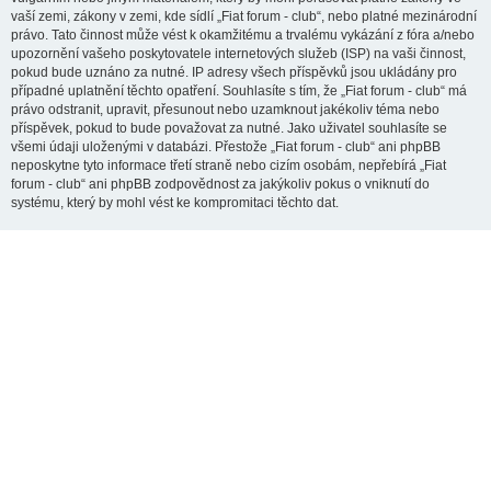
vaší zemi, zákony v zemi, kde sídlí „Fiat forum - club“, nebo platné mezinárodní
právo. Tato činnost může vést k okamžitému a trvalému vykázání z fóra a/nebo
upozornění vašeho poskytovatele internetových služeb (ISP) na vaši činnost,
pokud bude uznáno za nutné. IP adresy všech příspěvků jsou ukládány pro
případné uplatnění těchto opatření. Souhlasíte s tím, že „Fiat forum - club“ má
právo odstranit, upravit, přesunout nebo uzamknout jakékoliv téma nebo
příspěvek, pokud to bude považovat za nutné. Jako uživatel souhlasíte se
všemi údaji uloženými v databázi. Přestože „Fiat forum - club“ ani phpBB
neposkytne tyto informace třetí straně nebo cizím osobám, nepřebírá „Fiat
forum - club“ ani phpBB zodpovědnost za jakýkoliv pokus o vniknutí do
systému, který by mohl vést ke kompromitaci těchto dat.