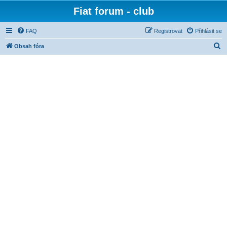
Fiat forum - club
FAQ
Registrovat
Přihlásit se
H
Obsah fóra
l
e
d
a
t