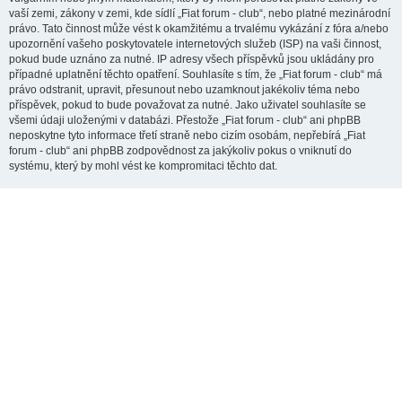
vaší zemi, zákony v zemi, kde sídlí „Fiat forum - club“, nebo platné mezinárodní
právo. Tato činnost může vést k okamžitému a trvalému vykázání z fóra a/nebo
upozornění vašeho poskytovatele internetových služeb (ISP) na vaši činnost,
pokud bude uznáno za nutné. IP adresy všech příspěvků jsou ukládány pro
případné uplatnění těchto opatření. Souhlasíte s tím, že „Fiat forum - club“ má
právo odstranit, upravit, přesunout nebo uzamknout jakékoliv téma nebo
příspěvek, pokud to bude považovat za nutné. Jako uživatel souhlasíte se
všemi údaji uloženými v databázi. Přestože „Fiat forum - club“ ani phpBB
neposkytne tyto informace třetí straně nebo cizím osobám, nepřebírá „Fiat
forum - club“ ani phpBB zodpovědnost za jakýkoliv pokus o vniknutí do
systému, který by mohl vést ke kompromitaci těchto dat.