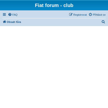
Fiat forum - club
FAQ
Registrovat
Přihlásit se
H
Obsah fóra
l
e
d
a
t