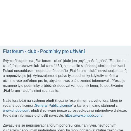
Fiat forum - club - Podmínky pro užívání
Svým přístupem na „Fiat forum - club“ (dále jen „my“, „naše“, „nás“, “Fiat forum -
club”, “https://www.club-fiat.com:443”), souhlasíte s následujícími podmínkami.
Pokud nesouhlasíte, neprodleně opusťte „Fiat forum - club“, nevstupujte na něj
a nepoužívejte jej. Vyhrazujeme si právo tyto podmínky kdykoliv změnit a
učiníme vše potřebné pro to, abychom vás o této změně informovali. Přesto je
rozumné tyto podmínky průběžně sledovat vzhledem k tomu, že používáním
„Fiat forum - club“ s nimi souhlasíte.
Naše fóra běží na systému phpBB, což je řešení internetového fóra, které je
vydané pod licencí „
General Public License
“ a které je možno stáhnout z
www.phpbb.com
. phpBB software pouze zprostředkovává internetové diskuze.
Pro další informace o phpBB navštivte:
https://www.phpbb.com/
.
Zavazujete se nepřispívat na fórum pohoršujícím, hanlivým, nevhodným,
vulgárním nebo jiným materiálem, který by mohl porušovat platné zákony ve