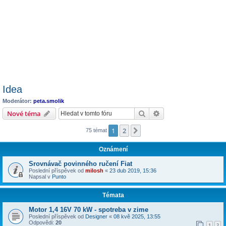
Idea
Moderátor:
peta.smolik
Hledat
Pokročilé hledání
Nové téma
1
2
Další
75 témat
Oznámení
Srovnávač povinného ručení Fiat
Poslední příspěvek od
milosh
«
23 dub 2019, 15:36
Napsal v
Punto
Témata
Motor 1,4 16V 70 kW - spotreba v zime
Poslední příspěvek od
Designer
«
08 kvě 2025, 13:55
Odpovědi:
20
1
2