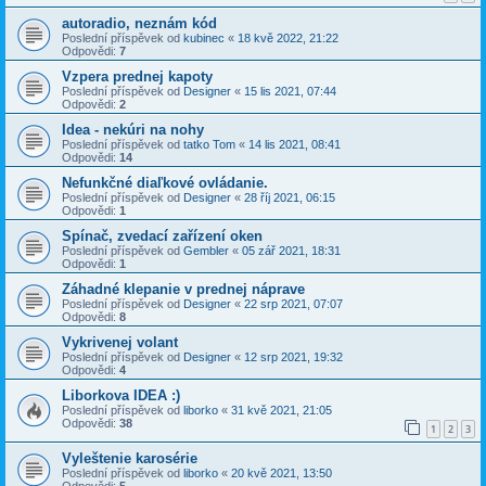
autoradio, neznám kód
Poslední příspěvek od
kubinec
«
18 kvě 2022, 21:22
Odpovědi:
7
Vzpera prednej kapoty
Poslední příspěvek od
Designer
«
15 lis 2021, 07:44
Odpovědi:
2
Idea - nekúri na nohy
Poslední příspěvek od
tatko Tom
«
14 lis 2021, 08:41
Odpovědi:
14
Nefunkčné diaľkové ovládanie.
Poslední příspěvek od
Designer
«
28 říj 2021, 06:15
Odpovědi:
1
Spínač, zvedací zařízení oken
Poslední příspěvek od
Gembler
«
05 zář 2021, 18:31
Odpovědi:
1
Záhadné klepanie v prednej náprave
Poslední příspěvek od
Designer
«
22 srp 2021, 07:07
Odpovědi:
8
Vykrivenej volant
Poslední příspěvek od
Designer
«
12 srp 2021, 19:32
Odpovědi:
4
Liborkova IDEA :)
Poslední příspěvek od
liborko
«
31 kvě 2021, 21:05
Odpovědi:
38
1
2
3
Vyleštenie karosérie
Poslední příspěvek od
liborko
«
20 kvě 2021, 13:50