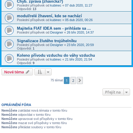
Chyb. zpráva (zhavicka?)
Poslední příspěvek od
kubinec
«
07 dub 2020, 11:27
Odpovědi:
13
modul/relé žhavení, kde se nachází
Poslední příspěvek od
kubinec
«
05 dub 2020, 00:26
Majitelia FIAT IDEA sem - prihláste sa ...
Poslední příspěvek od
Designer
«
26 bře 2020, 14:37
Signalizace žlutého trojúhelníku
Poslední příspěvek od
Designer
«
23 bře 2020, 20:59
Odpovědi:
1
Koleno přívodu vzduchu do váhy vzduchu
Poslední příspěvek od
kubinec
«
21 bře 2020, 21:54
Odpovědi:
9
Nové téma
1
2
Další
75 témat
Přejít na
OPRÁVNĚNÍ FÓRA
Nemůžete
zakládat nová témata v tomto fóru
Nemůžete
odpovídat v tomto fóru
Nemůžete
upravovat své příspěvky v tomto fóru
Nemůžete
mazat své příspěvky v tomto fóru
Nemůžete
přikládat soubory v tomto fóru