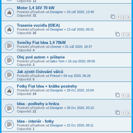
Odpovědi:
12
Motor 1,4 16V 70 kW
Poslední příspěvek od
Designer
«
16 zář 2020, 13:49
Odpovědi:
31
1
2
3
Trasenie vozidla (IDEA)
Poslední příspěvek od
Designer
«
13 zář 2020, 09:31
Odpovědi:
25
1
2
Sviečky Fiat Idea 1,4 70kW
Poslední příspěvek od
chrener
«
01 zář 2020, 18:37
Odpovědi:
4
Olej pod autom + pištanie
Poslední příspěvek od
tatko Tom
«
16 srp 2020, 09:06
Odpovědi:
3
Jak zjistit číslování válců
Poslední příspěvek od
Priesel
«
04 srp 2020, 06:26
Odpovědi:
5
Fotky Fiat Idea + krátke postrehy
Poslední příspěvek od
Designer
«
28 črc 2020, 10:04
Odpovědi:
24
1
2
Idea - podbehy a hrdza
Poslední příspěvek od
Designer
«
26 črc 2020, 20:10
Odpovědi:
21
1
2
Idea - interiér - fotky
Poslední příspěvek od
Designer
«
22 črc 2020, 09:11
Odpovědi:
1