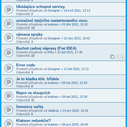
Odpovědi:
5
Ubúdajúce schopné servisy.
Poslední příspěvek od
Designer
«
19 kvě 2021, 13:13
Odpovědi:
2
uzmačení stojícího nastartovaného vozu
Poslední příspěvek od
kubinec
«
01 bře 2021, 11:10
Odpovědi:
14
výmena spojky
Poslední příspěvek od
Designer
«
10 úno 2021, 16:42
Odpovědi:
3
Buchot zadnej nápravy (Fiat IDEA)
Poslední příspěvek od
Pižo
«
12 led 2021, 17:35
Odpovědi:
22
1
2
Error code
Poslední příspěvek od
Designer
«
12 led 2021, 12:11
Odpovědi:
3
Je to kladka klik. hřídele
Poslední příspěvek od
kubinec
«
06 led 2021, 21:53
Odpovědi:
8
Repro ve sloupcích
Poslední příspěvek od
kubinec
«
04 led 2021, 22:30
Odpovědi:
11
řemenice vačky
Poslední příspěvek od
Vladka1
«
14 pro 2020, 10:26
Odpovědi:
5
Klakson nefunkční?
Poslední příspěvek od
kubinec
«
06 pro 2020, 18:46