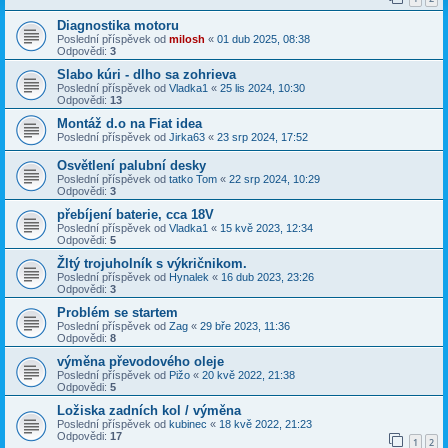
Diagnostika motoru
Poslední příspěvek od
milosh
«
01 dub 2025, 08:38
Odpovědi:
3
Slabo kúri - dlho sa zohrieva
Poslední příspěvek od
Vladka1
«
25 lis 2024, 10:30
Odpovědi:
13
Montáž d.o na Fiat idea
Poslední příspěvek od
Jirka63
«
23 srp 2024, 17:52
Osvětlení palubní desky
Poslední příspěvek od
tatko Tom
«
22 srp 2024, 10:29
Odpovědi:
3
přebíjení baterie, cca 18V
Poslední příspěvek od
Vladka1
«
15 kvě 2023, 12:34
Odpovědi:
5
Žltý trojuholník s výkričnikom.
Poslední příspěvek od
Hynalek
«
16 dub 2023, 23:26
Odpovědi:
3
Problém se startem
Poslední příspěvek od
Zag
«
29 bře 2023, 11:36
Odpovědi:
8
výměna převodového oleje
Poslední příspěvek od
Pižo
«
20 kvě 2022, 21:38
Odpovědi:
5
Ložiska zadních kol / výměna
Poslední příspěvek od
kubinec
«
18 kvě 2022, 21:23
Odpovědi:
17
1
2