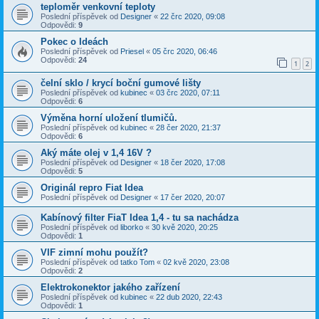
teploměr venkovní teploty
Poslední příspěvek od
Designer
«
22 črc 2020, 09:08
Odpovědi:
9
Pokec o Ideách
Poslední příspěvek od
Priesel
«
05 črc 2020, 06:46
Odpovědi:
24
1
2
čelní sklo / krycí boční gumové lišty
Poslední příspěvek od
kubinec
«
03 črc 2020, 07:11
Odpovědi:
6
Výměna horní uložení tlumičů.
Poslední příspěvek od
kubinec
«
28 čer 2020, 21:37
Odpovědi:
6
Aký máte olej v 1,4 16V ?
Poslední příspěvek od
Designer
«
18 čer 2020, 17:08
Odpovědi:
5
Originál repro Fiat Idea
Poslední příspěvek od
Designer
«
17 čer 2020, 20:07
Kabínový filter FiaT Idea 1,4 - tu sa nachádza
Poslední příspěvek od
liborko
«
30 kvě 2020, 20:25
Odpovědi:
1
VIF zimní mohu použít?
Poslední příspěvek od
tatko Tom
«
02 kvě 2020, 23:08
Odpovědi:
2
Elektrokonektor jakého zařízení
Poslední příspěvek od
kubinec
«
22 dub 2020, 22:43
Odpovědi:
1