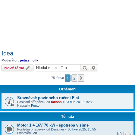
Idea
Moderátor:
peta.smolik
Hledat
Pokročilé hledání
Nové téma
1
2
Další
75 témat
Oznámení
Srovnávač povinného ručení Fiat
Poslední příspěvek od
milosh
«
23 dub 2019, 15:36
Napsal v
Punto
Témata
Motor 1,4 16V 70 kW - spotreba v zime
Poslední příspěvek od
Designer
«
08 kvě 2025, 13:55
Odpovědi:
20
1
2