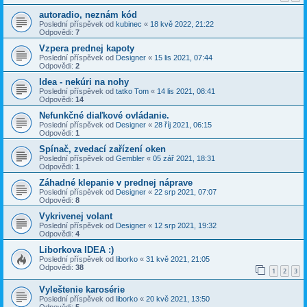
autoradio, neznám kód
Poslední příspěvek od
kubinec
«
18 kvě 2022, 21:22
Odpovědi:
7
Vzpera prednej kapoty
Poslední příspěvek od
Designer
«
15 lis 2021, 07:44
Odpovědi:
2
Idea - nekúri na nohy
Poslední příspěvek od
tatko Tom
«
14 lis 2021, 08:41
Odpovědi:
14
Nefunkčné diaľkové ovládanie.
Poslední příspěvek od
Designer
«
28 říj 2021, 06:15
Odpovědi:
1
Spínač, zvedací zařízení oken
Poslední příspěvek od
Gembler
«
05 zář 2021, 18:31
Odpovědi:
1
Záhadné klepanie v prednej náprave
Poslední příspěvek od
Designer
«
22 srp 2021, 07:07
Odpovědi:
8
Vykrivenej volant
Poslední příspěvek od
Designer
«
12 srp 2021, 19:32
Odpovědi:
4
Liborkova IDEA :)
Poslední příspěvek od
liborko
«
31 kvě 2021, 21:05
Odpovědi:
38
1
2
3
Vyleštenie karosérie
Poslední příspěvek od
liborko
«
20 kvě 2021, 13:50