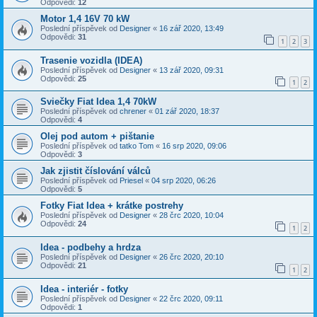
Odpovědi:
12
Motor 1,4 16V 70 kW
Poslední příspěvek od
Designer
«
16 zář 2020, 13:49
Odpovědi:
31
1
2
3
Trasenie vozidla (IDEA)
Poslední příspěvek od
Designer
«
13 zář 2020, 09:31
Odpovědi:
25
1
2
Sviečky Fiat Idea 1,4 70kW
Poslední příspěvek od
chrener
«
01 zář 2020, 18:37
Odpovědi:
4
Olej pod autom + pištanie
Poslední příspěvek od
tatko Tom
«
16 srp 2020, 09:06
Odpovědi:
3
Jak zjistit číslování válců
Poslední příspěvek od
Priesel
«
04 srp 2020, 06:26
Odpovědi:
5
Fotky Fiat Idea + krátke postrehy
Poslední příspěvek od
Designer
«
28 črc 2020, 10:04
Odpovědi:
24
1
2
Idea - podbehy a hrdza
Poslední příspěvek od
Designer
«
26 črc 2020, 20:10
Odpovědi:
21
1
2
Idea - interiér - fotky
Poslední příspěvek od
Designer
«
22 črc 2020, 09:11
Odpovědi:
1