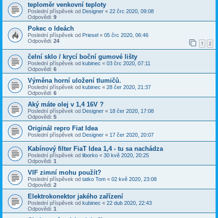
teploměr venkovní teploty
Poslední příspěvek od
Designer
«
22 črc 2020, 09:08
Odpovědi:
9
Pokec o Ideách
Poslední příspěvek od
Priesel
«
05 črc 2020, 06:46
Odpovědi:
24
1
2
čelní sklo / krycí boční gumové lišty
Poslední příspěvek od
kubinec
«
03 črc 2020, 07:11
Odpovědi:
6
Výměna horní uložení tlumičů.
Poslední příspěvek od
kubinec
«
28 čer 2020, 21:37
Odpovědi:
6
Aký máte olej v 1,4 16V ?
Poslední příspěvek od
Designer
«
18 čer 2020, 17:08
Odpovědi:
5
Originál repro Fiat Idea
Poslední příspěvek od
Designer
«
17 čer 2020, 20:07
Kabínový filter FiaT Idea 1,4 - tu sa nachádza
Poslední příspěvek od
liborko
«
30 kvě 2020, 20:25
Odpovědi:
1
VIF zimní mohu použít?
Poslední příspěvek od
tatko Tom
«
02 kvě 2020, 23:08
Odpovědi:
2
Elektrokonektor jakého zařízení
Poslední příspěvek od
kubinec
«
22 dub 2020, 22:43
Odpovědi:
1