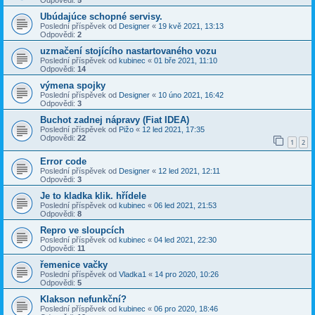
Odpovědi:
5
Ubúdajúce schopné servisy.
Poslední příspěvek od
Designer
«
19 kvě 2021, 13:13
Odpovědi:
2
uzmačení stojícího nastartovaného vozu
Poslední příspěvek od
kubinec
«
01 bře 2021, 11:10
Odpovědi:
14
výmena spojky
Poslední příspěvek od
Designer
«
10 úno 2021, 16:42
Odpovědi:
3
Buchot zadnej nápravy (Fiat IDEA)
Poslední příspěvek od
Pižo
«
12 led 2021, 17:35
Odpovědi:
22
1
2
Error code
Poslední příspěvek od
Designer
«
12 led 2021, 12:11
Odpovědi:
3
Je to kladka klik. hřídele
Poslední příspěvek od
kubinec
«
06 led 2021, 21:53
Odpovědi:
8
Repro ve sloupcích
Poslední příspěvek od
kubinec
«
04 led 2021, 22:30
Odpovědi:
11
řemenice vačky
Poslední příspěvek od
Vladka1
«
14 pro 2020, 10:26
Odpovědi:
5
Klakson nefunkční?
Poslední příspěvek od
kubinec
«
06 pro 2020, 18:46