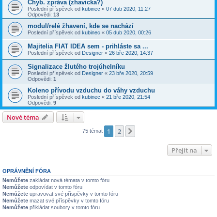
Chyb. zpráva (zhavicka?)
Poslední příspěvek od
kubinec
«
07 dub 2020, 11:27
Odpovědi:
13
modul/relé žhavení, kde se nachází
Poslední příspěvek od
kubinec
«
05 dub 2020, 00:26
Majitelia FIAT IDEA sem - prihláste sa ...
Poslední příspěvek od
Designer
«
26 bře 2020, 14:37
Signalizace žlutého trojúhelníku
Poslední příspěvek od
Designer
«
23 bře 2020, 20:59
Odpovědi:
1
Koleno přívodu vzduchu do váhy vzduchu
Poslední příspěvek od
kubinec
«
21 bře 2020, 21:54
Odpovědi:
9
Nové téma
1
2
Další
75 témat
Přejít na
OPRÁVNĚNÍ FÓRA
Nemůžete
zakládat nová témata v tomto fóru
Nemůžete
odpovídat v tomto fóru
Nemůžete
upravovat své příspěvky v tomto fóru
Nemůžete
mazat své příspěvky v tomto fóru
Nemůžete
přikládat soubory v tomto fóru