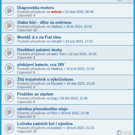
Diagnostika motoru
Poslední příspěvek od
milosh
«
01 dub 2025, 08:38
Odpovědi:
3
Slabo kúri - dlho sa zohrieva
Poslední příspěvek od
Vladka1
«
25 lis 2024, 10:30
Odpovědi:
13
Montáž d.o na Fiat idea
Poslední příspěvek od
Jirka63
«
23 srp 2024, 17:52
Osvětlení palubní desky
Poslední příspěvek od
tatko Tom
«
22 srp 2024, 10:29
Odpovědi:
3
přebíjení baterie, cca 18V
Poslední příspěvek od
Vladka1
«
15 kvě 2023, 12:34
Odpovědi:
5
Žltý trojuholník s výkričnikom.
Poslední příspěvek od
Hynalek
«
16 dub 2023, 23:26
Odpovědi:
3
Problém se startem
Poslední příspěvek od
Zag
«
29 bře 2023, 11:36
Odpovědi:
8
výměna převodového oleje
Poslední příspěvek od
Pižo
«
20 kvě 2022, 21:38
Odpovědi:
5
Ložiska zadních kol / výměna
Poslední příspěvek od
kubinec
«
18 kvě 2022, 21:23
Odpovědi:
17
1
2