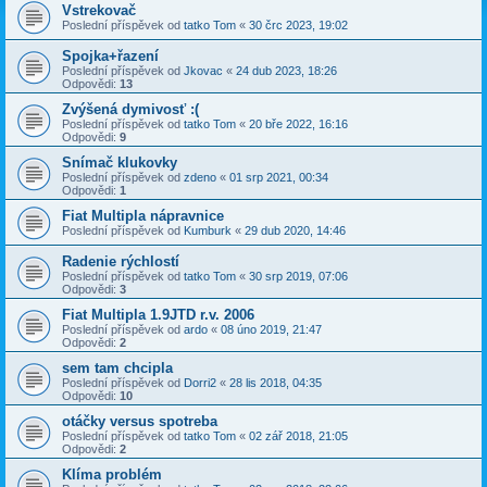
Vstrekovač
Poslední příspěvek od
tatko Tom
«
30 črc 2023, 19:02
Spojka+řazení
Poslední příspěvek od
Jkovac
«
24 dub 2023, 18:26
Odpovědi:
13
Zvýšená dymivosť :(
Poslední příspěvek od
tatko Tom
«
20 bře 2022, 16:16
Odpovědi:
9
Snímač klukovky
Poslední příspěvek od
zdeno
«
01 srp 2021, 00:34
Odpovědi:
1
Fiat Multipla nápravnice
Poslední příspěvek od
Kumburk
«
29 dub 2020, 14:46
Radenie rýchlostí
Poslední příspěvek od
tatko Tom
«
30 srp 2019, 07:06
Odpovědi:
3
Fiat Multipla 1.9JTD r.v. 2006
Poslední příspěvek od
ardo
«
08 úno 2019, 21:47
Odpovědi:
2
sem tam chcipla
Poslední příspěvek od
Dorri2
«
28 lis 2018, 04:35
Odpovědi:
10
otáčky versus spotreba
Poslední příspěvek od
tatko Tom
«
02 zář 2018, 21:05
Odpovědi:
2
Klíma problém