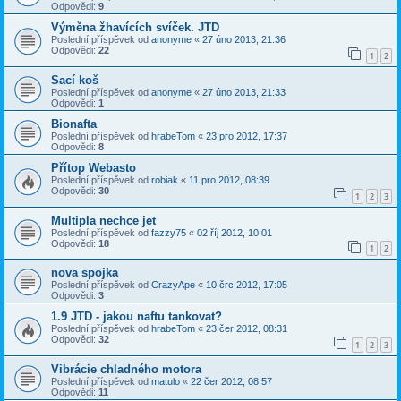
Odpovědi:
9
Výměna žhavících svíček. JTD
Poslední příspěvek od
anonyme
«
27 úno 2013, 21:36
Odpovědi:
22
1
2
Sací koš
Poslední příspěvek od
anonyme
«
27 úno 2013, 21:33
Odpovědi:
1
Bionafta
Poslední příspěvek od
hrabeTom
«
23 pro 2012, 17:37
Odpovědi:
8
Přítop Webasto
Poslední příspěvek od
robiak
«
11 pro 2012, 08:39
Odpovědi:
30
1
2
3
Multipla nechce jet
Poslední příspěvek od
fazzy75
«
02 říj 2012, 10:01
Odpovědi:
18
1
2
nova spojka
Poslední příspěvek od
CrazyApe
«
10 črc 2012, 17:05
Odpovědi:
3
1.9 JTD - jakou naftu tankovat?
Poslední příspěvek od
hrabeTom
«
23 čer 2012, 08:31
Odpovědi:
32
1
2
3
Vibrácie chladného motora
Poslední příspěvek od
matulo
«
22 čer 2012, 08:57
Odpovědi:
11