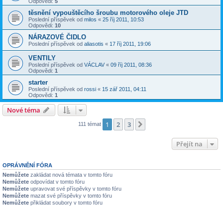
Odpovědi:
5
těsnění vypouštěcího šroubu motorového oleje JTD
Poslední příspěvek od
milos
«
25 říj 2011, 10:53
Odpovědi:
10
NÁRAZOVÉ ČIDLO
Poslední příspěvek od
aliasotis
«
17 říj 2011, 19:06
VENTILY
Poslední příspěvek od
VÁCLAV
«
09 říj 2011, 08:36
Odpovědi:
1
starter
Poslední příspěvek od
rossi
«
15 zář 2011, 04:11
Odpovědi:
1
Nové téma
1
2
3
Další
111 témat
Přejít na
OPRÁVNĚNÍ FÓRA
Nemůžete
zakládat nová témata v tomto fóru
Nemůžete
odpovídat v tomto fóru
Nemůžete
upravovat své příspěvky v tomto fóru
Nemůžete
mazat své příspěvky v tomto fóru
Nemůžete
přikládat soubory v tomto fóru