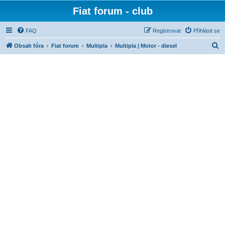
Fiat forum - club
FAQ
Registrovat
Přihlásit se
H
Obsah fóra
Fiat forum
Multipla
Multipla | Motor - diesel
l
e
d
a
t