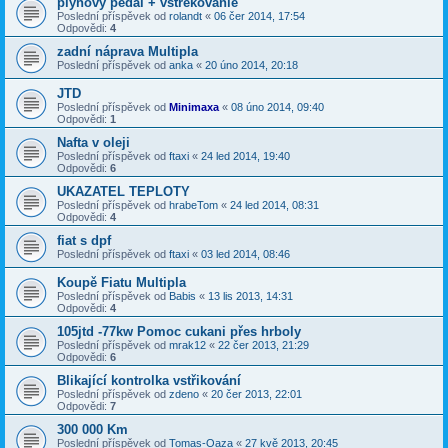
plynový pedál + vstrekovanie
Poslední příspěvek od
rolandt
«
06 čer 2014, 17:54
Odpovědi:
4
zadní náprava Multipla
Poslední příspěvek od
anka
«
20 úno 2014, 20:18
JTD
Poslední příspěvek od
Minimaxa
«
08 úno 2014, 09:40
Odpovědi:
1
Nafta v oleji
Poslední příspěvek od
ftaxi
«
24 led 2014, 19:40
Odpovědi:
6
UKAZATEL TEPLOTY
Poslední příspěvek od
hrabeTom
«
24 led 2014, 08:31
Odpovědi:
4
fiat s dpf
Poslední příspěvek od
ftaxi
«
03 led 2014, 08:46
Koupě Fiatu Multipla
Poslední příspěvek od
Babis
«
13 lis 2013, 14:31
Odpovědi:
4
105jtd -77kw Pomoc cukani přes hrboly
Poslední příspěvek od
mrak12
«
22 čer 2013, 21:29
Odpovědi:
6
Blikající kontrolka vstřikování
Poslední příspěvek od
zdeno
«
20 čer 2013, 22:01
Odpovědi:
7
300 000 Km
Poslední příspěvek od
Tomas-Oaza
«
27 kvě 2013, 20:45