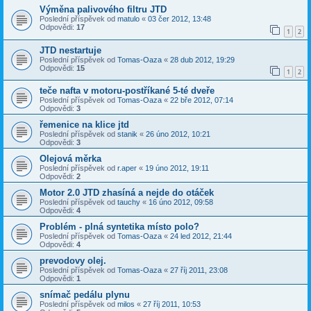
Výměna palivového filtru JTD
Poslední příspěvek od
matulo
«
03 čer 2012, 13:48
Odpovědi:
17
1
2
JTD nestartuje
Poslední příspěvek od
Tomas-Oaza
«
28 dub 2012, 19:29
Odpovědi:
15
1
2
teče nafta v motoru-postříkané 5-té dveře
Poslední příspěvek od
Tomas-Oaza
«
22 bře 2012, 07:14
Odpovědi:
3
řemenice na klice jtd
Poslední příspěvek od
stanik
«
26 úno 2012, 10:21
Odpovědi:
3
Olejová měrka
Poslední příspěvek od
r.aper
«
19 úno 2012, 19:11
Odpovědi:
2
Motor 2.0 JTD zhasíná a nejde do otáček
Poslední příspěvek od
tauchy
«
16 úno 2012, 09:58
Odpovědi:
4
Problém - plná syntetika místo polo?
Poslední příspěvek od
Tomas-Oaza
«
24 led 2012, 21:44
Odpovědi:
4
prevodovy olej.
Poslední příspěvek od
Tomas-Oaza
«
27 říj 2011, 23:08
Odpovědi:
1
snímač pedálu plynu
Poslední příspěvek od
milos
«
27 říj 2011, 10:53