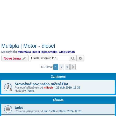
Multipla | Motor - diesel
Moderátoři:
Minimaxa
,
kubiii
,
peta.smolik
,
Globusman
Hledat
Pokročilé hledání
Nové téma
1
2
3
Další
111 témat
Oznámení
Srovnávač povinného ručení Fiat
Poslední příspěvek od
milosh
«
23 dub 2019, 15:36
Napsal v
Punto
Témata
turbo
Poslední příspěvek od
Jan 1234
«
08 čer 2024, 00:11