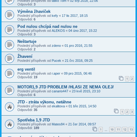
Poslední příspěvek od
tatko Tom
«
02 srp 2018, 22:06
Odpovědi:
3
Výměna žhaviček
Poslední příspěvek od
kefy
«
17 lis 2017, 18:15
Odpovědi:
6
Pod nulou chcípá nad nulou ne
Poslední příspěvek od
ALEKOS
«
04 úno 2017, 15:22
Odpovědi:
3
Neštartuje
Poslední příspěvek od
zdeno
«
01 pro 2016, 21:55
Odpovědi:
2
Žhavení
Poslední příspěvek od
Pucek
«
21 črc 2016, 09:25
erg ventil
Poslední příspěvek od
r.aper
«
09 pro 2015, 06:46
Odpovědi:
19
1
2
MOTOR1,9 JTD PROBLEM /HLASI ZE NEMA OLEJ/
Poslední příspěvek od
canario447
«
23 kvě 2015, 23:10
Odpovědi:
6
JTD - ztráta výkonu, netáhne
Poslední příspěvek od
ekalitova
«
01 bře 2015, 14:50
Odpovědi:
35
1
2
3
Spotřeba 1,9 JTD
Poslední příspěvek od
Mates84
«
21 čer 2014, 09:57
Odpovědi:
189
1
10
11
12
13
…