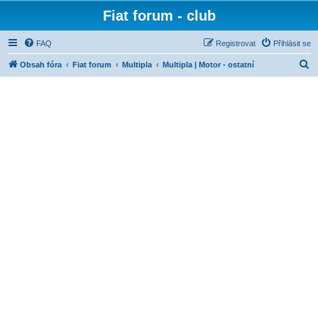
Fiat forum - club
FAQ
Registrovat
Přihlásit se
H
Obsah fóra
Fiat forum
Multipla
Multipla | Motor - ostatní
l
e
d
a
t