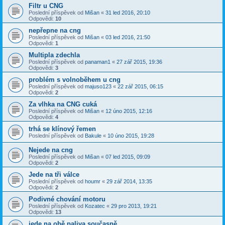
Filtr u CNG
Poslední příspěvek od
Mišan
«
31 led 2016, 20:10
Odpovědi:
10
nepřepne na cng
Poslední příspěvek od
Mišan
«
03 led 2016, 21:50
Odpovědi:
1
Multipla zdechla
Poslední příspěvek od
panaman1
«
27 zář 2015, 19:36
Odpovědi:
3
problém s volnoběhem u cng
Poslední příspěvek od
majuso123
«
22 zář 2015, 06:15
Odpovědi:
2
Za vlhka na CNG cuká
Poslední příspěvek od
Mišan
«
12 úno 2015, 12:16
Odpovědi:
4
trhá se klínový řemen
Poslední příspěvek od
Bakule
«
10 úno 2015, 19:28
Nejede na cng
Poslední příspěvek od
Mišan
«
07 led 2015, 09:09
Odpovědi:
2
Jede na tři válce
Poslední příspěvek od
houmr
«
29 zář 2014, 13:35
Odpovědi:
2
Podivné chování motoru
Poslední příspěvek od
Kozatec
«
29 pro 2013, 19:21
Odpovědi:
13
jede na obě paliva současně