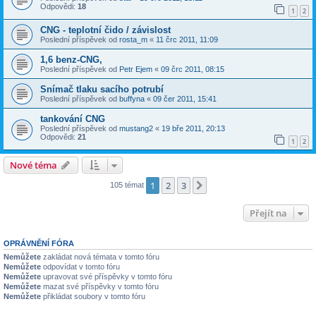
Odpovědi:
18
1
2
CNG - teplotní čido / závislost
Poslední příspěvek od
rosta_m
«
11 črc 2011, 11:09
1,6 benz-CNG,
Poslední příspěvek od
Petr Ejem
«
09 črc 2011, 08:15
Snímač tlaku sacího potrubí
Poslední příspěvek od
buffyna
«
09 čer 2011, 15:41
tankování CNG
Poslední příspěvek od
mustang2
«
19 bře 2011, 20:13
Odpovědi:
21
1
2
Nové téma
1
2
3
Další
105 témat
Přejít na
OPRÁVNĚNÍ FÓRA
Nemůžete
zakládat nová témata v tomto fóru
Nemůžete
odpovídat v tomto fóru
Nemůžete
upravovat své příspěvky v tomto fóru
Nemůžete
mazat své příspěvky v tomto fóru
Nemůžete
přikládat soubory v tomto fóru