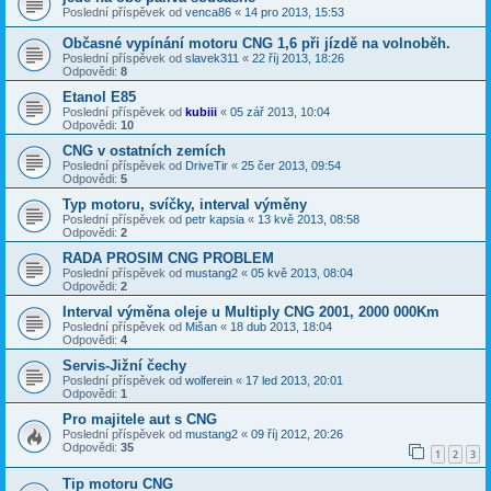
Poslední příspěvek od
venca86
«
14 pro 2013, 15:53
Občasné vypínání motoru CNG 1,6 při jízdě na volnoběh.
Poslední příspěvek od
slavek311
«
22 říj 2013, 18:26
Odpovědi:
8
Etanol E85
Poslední příspěvek od
kubiii
«
05 zář 2013, 10:04
Odpovědi:
10
CNG v ostatních zemích
Poslední příspěvek od
DriveTir
«
25 čer 2013, 09:54
Odpovědi:
5
Typ motoru, svíčky, interval výměny
Poslední příspěvek od
petr kapsia
«
13 kvě 2013, 08:58
Odpovědi:
2
RADA PROSIM CNG PROBLEM
Poslední příspěvek od
mustang2
«
05 kvě 2013, 08:04
Odpovědi:
2
Interval výměna oleje u Multiply CNG 2001, 2000 000Km
Poslední příspěvek od
Mišan
«
18 dub 2013, 18:04
Odpovědi:
4
Servis-Jižní čechy
Poslední příspěvek od
wolferein
«
17 led 2013, 20:01
Odpovědi:
1
Pro majitele aut s CNG
Poslední příspěvek od
mustang2
«
09 říj 2012, 20:26
Odpovědi:
35
1
2
3
Tip motoru CNG