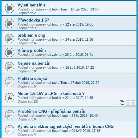
Vyjetí benzinu
Poslední příspěvek od
tatko Tom
«
10 zář 2023, 13:46
Odpovědi:
2
Převodovka 1.6?
Poslední příspěvek od
houmr
«
22 srp 2019, 19:05
Odpovědi:
3
problem s cng
Poslední příspěvek od
houmr
«
24 srp 2018, 11:36
Odpovědi:
6
Klíma problém
Poslední příspěvek od
zdeno
«
28 črc 2018, 08:41
Nejede na benzín
Poslední příspěvek od
houmr
«
16 kvě 2018, 14:22
Odpovědi:
8
Prekĺzla spojka
Poslední příspěvek od
tatko Tom
«
27 dub 2018, 21:24
Odpovědi:
5
Motor 1.6 16V a LPG - zkušenosti ?
Poslední příspěvek od
brukix
«
22 srp 2017, 14:39
Odpovědi:
26
1
2
Problém s CNG - přepíná na benzín
Poslední příspěvek od
hugo hugo
«
23 lis 2016, 10:40
Odpovědi:
6
Výměna elektromagnetických ventilů u bomb CNG
Poslední příspěvek od
hugo hugo
«
09 kvě 2016, 17:18
Odpovědi:
4