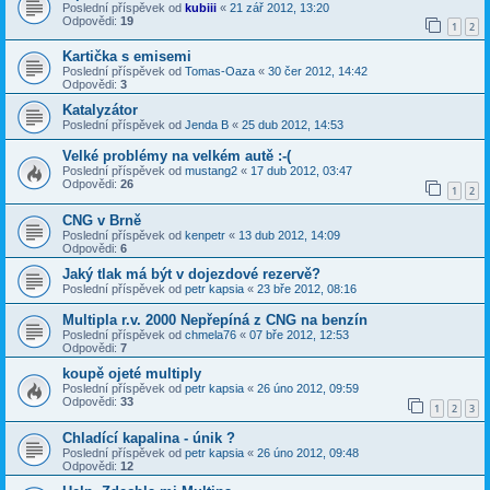
Poslední příspěvek od
kubiii
«
21 zář 2012, 13:20
Odpovědi:
19
1
2
Kartička s emisemi
Poslední příspěvek od
Tomas-Oaza
«
30 čer 2012, 14:42
Odpovědi:
3
Katalyzátor
Poslední příspěvek od
Jenda B
«
25 dub 2012, 14:53
Velké problémy na velkém autě :-(
Poslední příspěvek od
mustang2
«
17 dub 2012, 03:47
Odpovědi:
26
1
2
CNG v Brně
Poslední příspěvek od
kenpetr
«
13 dub 2012, 14:09
Odpovědi:
6
Jaký tlak má být v dojezdové rezervě?
Poslední příspěvek od
petr kapsia
«
23 bře 2012, 08:16
Multipla r.v. 2000 Nepřepíná z CNG na benzín
Poslední příspěvek od
chmela76
«
07 bře 2012, 12:53
Odpovědi:
7
koupě ojeté multiply
Poslední příspěvek od
petr kapsia
«
26 úno 2012, 09:59
Odpovědi:
33
1
2
3
Chladící kapalina - únik ?
Poslední příspěvek od
petr kapsia
«
26 úno 2012, 09:48
Odpovědi:
12