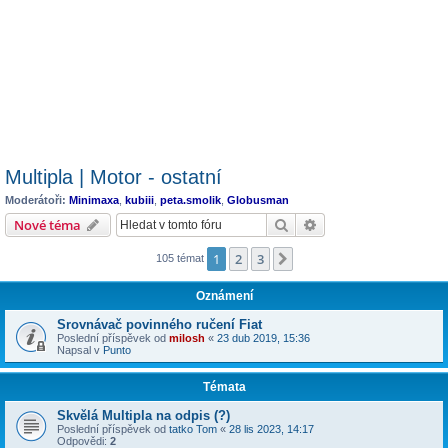
Multipla | Motor - ostatní
Moderátoři:
Minimaxa
,
kubiii
,
peta.smolik
,
Globusman
Hledat
Pokročilé hledání
Nové téma
1
2
3
Další
105 témat
Oznámení
Srovnávač povinného ručení Fiat
Poslední příspěvek od
milosh
«
23 dub 2019, 15:36
Napsal v
Punto
Témata
Skvělá Multipla na odpis (?)
Poslední příspěvek od
tatko Tom
«
28 lis 2023, 14:17
Odpovědi:
2