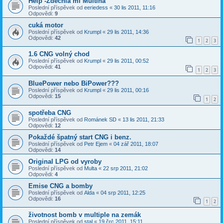
Help -Zdechla mi Multina
Poslední příspěvek od
eeriedess
«
30 lis 2011, 11:16
Odpovědi:
9
cuká motor
Poslední příspěvek od
Krumpl
«
29 lis 2011, 14:36
Odpovědi:
42
1
2
3
1.6 CNG volný chod
Poslední příspěvek od
Krumpl
«
29 lis 2011, 00:52
Odpovědi:
41
1
2
3
BluePower nebo BiPower???
Poslední příspěvek od
Krumpl
«
29 lis 2011, 00:16
Odpovědi:
15
1
2
spotřeba CNG
Poslední příspěvek od
Románek SD
«
13 lis 2011, 21:33
Odpovědi:
12
Pokaždé špatný start CNG i benz.
Poslední příspěvek od
Petr Ejem
«
04 zář 2011, 18:07
Odpovědi:
14
Original LPG od vyroby
Poslední příspěvek od
Multa
«
22 srp 2011, 21:02
Odpovědi:
4
Emise CNG a bomby
Poslední příspěvek od
Alda
«
04 srp 2011, 12:25
Odpovědi:
16
1
2
životnost bomb v multiple na zemák
Poslední příspěvek od
stal
«
19 črc 2011, 15:11