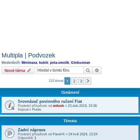
Multipla | Podvozek
Moderátoři:
Minimaxa
,
kubiii
,
peta.smolik
,
Globusman
Hledat
Pokročilé hledání
Nové téma
1
2
3
Další
110 témat
Oznámení
Srovnávač povinného ručení Fiat
Poslední příspěvek od
milosh
«
23 dub 2019, 15:36
Napsal v
Punto
Témata
Zadní náprava
Poslední příspěvek od
Pavel-K
«
24 kvě 2024, 13:24
Odpovědi:
1