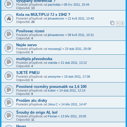
vysypaný diferenciál ?
Poslední příspěvek od
pacholda
«
08 črc 2011, 15:44
Odpovědi:
13
Kola na MULTIPLU 7J x 15H2 ?
Poslední příspěvek od
jirkawiesner
«
21 kvě 2011, 13:40
Odpovědi:
26
1
2
Posilovac rizeni
Poslední příspěvek od
jirkawiesner
«
08 kvě 2011, 10:31
Odpovědi:
4
Nejde servo
Poslední příspěvek od
mustang2
«
23 dub 2011, 20:08
Odpovědi:
9
multipla převodovka
Poslední příspěvek od
standa
«
21 dub 2011, 13:12
Odpovědi:
4
SJETÉ PNEU
Poslední příspěvek od
anonyme
«
19 dub 2011, 17:06
Odpovědi:
6
Povolené rozměry pneumatik na 1,6 100
Poslední příspěvek od
kober
«
14 dub 2011, 12:14
Odpovědi:
9
Prodám alu disky
Poslední příspěvek od
Jirka C
«
14 bře 2011, 14:47
Šrouby do origo AL kol
Poslední příspěvek od
Florian
«
13 bře 2011, 19:05
Odpovědi:
11
Hever