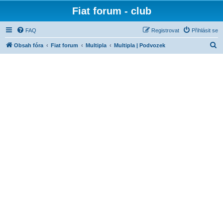
Fiat forum - club
FAQ
Registrovat
Přihlásit se
H
Obsah fóra
Fiat forum
Multipla
Multipla | Podvozek
l
e
d
a
t