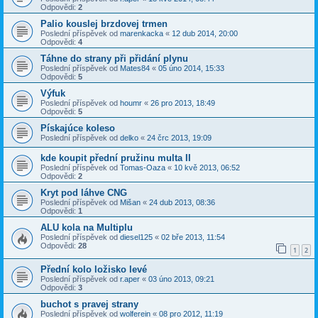
Odpovědi:
2
Palio kouslej brzdovej trmen
Poslední příspěvek od
marenkacka
«
12 dub 2014, 20:00
Odpovědi:
4
Táhne do strany při přidání plynu
Poslední příspěvek od
Mates84
«
05 úno 2014, 15:33
Odpovědi:
5
Výfuk
Poslední příspěvek od
houmr
«
26 pro 2013, 18:49
Odpovědi:
5
Pískajúce koleso
Poslední příspěvek od
delko
«
24 črc 2013, 19:09
kde koupit přední pružinu multa II
Poslední příspěvek od
Tomas-Oaza
«
10 kvě 2013, 06:52
Odpovědi:
2
Kryt pod láhve CNG
Poslední příspěvek od
Mišan
«
24 dub 2013, 08:36
Odpovědi:
1
ALU kola na Multiplu
Poslední příspěvek od
diesel125
«
02 bře 2013, 11:54
Odpovědi:
28
1
2
Přední kolo ložisko levé
Poslední příspěvek od
r.aper
«
03 úno 2013, 09:21
Odpovědi:
3
buchot s pravej strany
Poslední příspěvek od
wolferein
«
08 pro 2012, 11:19