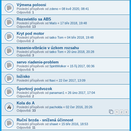
Výmena poloosi
Poslední příspěvek od
zdeno
«
08 kvě 2020, 08:41
Odpovědi:
1
Rozsvietilo sa ABS
Poslední příspěvek od
Maťo
«
17 bře 2018, 19:48
Odpovědi:
13
Kryt pod motor
Poslední příspěvek od
tatko Tom
«
04 bře 2018, 19:48
Odpovědi:
2
trasenie-vibrácie v úzkom rozsahu
Poslední příspěvek od
tatko Tom
«
20 úno 2018, 20:28
Odpovědi:
3
servo riadenie-problem
Poslední příspěvek od
SpiritWolker
«
15 říj 2017, 00:36
Odpovědi:
5
ložisko
Poslední příspěvek od
ftaxi
«
22 čer 2017, 13:09
Športový podvozok
Poslední příspěvek od
panaman1
«
26 úno 2017, 17:04
Odpovědi:
2
Kola do A
Poslední příspěvek od
pacholda
«
02 čer 2016, 20:26
Odpovědi:
33
1
2
3
Ruční brzda - snížená účinnost
Poslední příspěvek od
shawt
«
15 bře 2016, 18:53
Odpovědi:
11