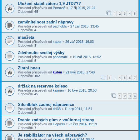
Uložení stabilizátoru 1,9 JTD???
Poslední příspěvek od
Petrovič
«
17 říj 2015, 21:24
Odpovědi:
65
1
2
3
4
5
zaměnitelnost zadní nápravy
Poslední příspěvek od
pacholda
«
27 zář 2015, 13:45
Odpovědi:
4
manžeta
Poslední příspěvek od
r.aper
«
26 zář 2015, 16:03
Odpovědi:
1
Zdvihnutie svetlej výšky
Poslední příspěvek od
panaman1
«
19 zář 2015, 18:52
Odpovědi:
5
Zimni pneu
Poslední příspěvek od
kubiii
«
21 kvě 2015, 17:40
Odpovědi:
102
1
4
5
6
7
…
držiak na rezervne koleso
Poslední příspěvek od
kajman
«
10 kvě 2015, 20:53
Odpovědi:
45
1
2
3
4
Silentblok zadnej nápravnice
Poslední příspěvek od
tibi33
«
11 srp 2014, 11:54
Odpovědi:
2
Dranie zadných gúm z vnútornej strany
Poslední příspěvek od
Hopo98
«
23 čer 2014, 19:19
Odpovědi:
7
Je stabilizátor na všech nápravách?
Poslední příspěvek od
r.aper
«
18 kvě 2014, 08:44