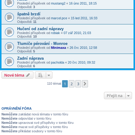
Poslední příspěvek od
mustang2
«
16 úno 2011, 18:15
Odpovědi:
3
špatně brzdí
Poslední příspěvek od
marcel.pce
«
15 led 2011, 16:33
Odpovědi:
11
Hučení od zadní nápravy
Poslední příspěvek od
robiak
«
07 zář 2010, 21:03
Odpovědi:
10
Tlumiče pérování - Monroe
Poslední příspěvek od
Minimaxa
«
26 črc 2010, 12:58
Odpovědi:
5
Zadní náprava
Poslední příspěvek od
pacholda
«
20 črc 2010, 09:32
Odpovědi:
6
Nové téma
1
2
3
Další
110 témat
Přejít na
OPRÁVNĚNÍ FÓRA
Nemůžete
zakládat nová témata v tomto fóru
Nemůžete
odpovídat v tomto fóru
Nemůžete
upravovat své příspěvky v tomto fóru
Nemůžete
mazat své příspěvky v tomto fóru
Nemůžete
přikládat soubory v tomto fóru