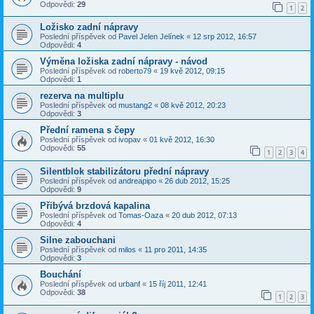
Odpovědi:
29
1
2
Ložisko zadní nápravy
Poslední příspěvek od
Pavel Jelen Jelínek
«
12 srp 2012, 16:57
Odpovědi:
4
Výměna ložiska zadní nápravy - návod
Poslední příspěvek od
roberto79
«
19 kvě 2012, 09:15
Odpovědi:
1
rezerva na multiplu
Poslední příspěvek od
mustang2
«
08 kvě 2012, 20:23
Odpovědi:
3
Přední ramena s čepy
Poslední příspěvek od
ivopav
«
01 kvě 2012, 16:30
Odpovědi:
55
1
2
3
4
Silentblok stabilizátoru přední nápravy
Poslední příspěvek od
andreapipo
«
26 dub 2012, 15:25
Odpovědi:
9
Přibývá brzdová kapalina
Poslední příspěvek od
Tomas-Oaza
«
20 dub 2012, 07:13
Odpovědi:
4
Silne zabouchani
Poslední příspěvek od
milos
«
11 pro 2011, 14:35
Odpovědi:
3
Bouchání
Poslední příspěvek od
urbanf
«
15 říj 2011, 12:41
Odpovědi:
38
1
2
3