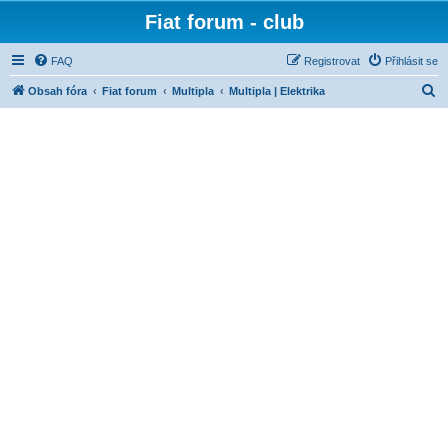
Fiat forum - club
FAQ
Registrovat
Přihlásit se
H
Obsah fóra
Fiat forum
Multipla
Multipla | Elektrika
l
e
d
a
t