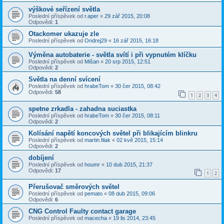
výškové seřízení světla
Poslední příspěvek od
r.aper
«
29 zář 2015, 20:08
Odpovědi:
1
Otackomer ukazuje zle
Poslední příspěvek od
Ondrej29
«
16 zář 2015, 16:18
Výměna autobaterie - světla svítí i při vypnutém klíčku
Poslední příspěvek od
Mišan
«
20 srp 2015, 12:51
Odpovědi:
2
Světla na denní svícení
Poslední příspěvek od
hrabeTom
«
30 čer 2015, 08:42
Odpovědi:
58
1
2
3
4
spetne zrkadla - zahadna suciastka
Poslední příspěvek od
hrabeTom
«
30 čer 2015, 08:11
Odpovědi:
2
Kolísání napětí koncových světel při blikajícím blinkru
Poslední příspěvek od
martin.filak
«
02 kvě 2015, 15:14
Odpovědi:
2
dobíjení
Poslední příspěvek od
houmr
«
10 dub 2015, 21:37
Odpovědi:
17
1
2
Přerušovač směrových světel
Poslední příspěvek od
pemato
«
08 dub 2015, 09:06
Odpovědi:
6
CNG Control Faulty contact garage
Poslední příspěvek od
macecha
«
19 lis 2014, 23:45