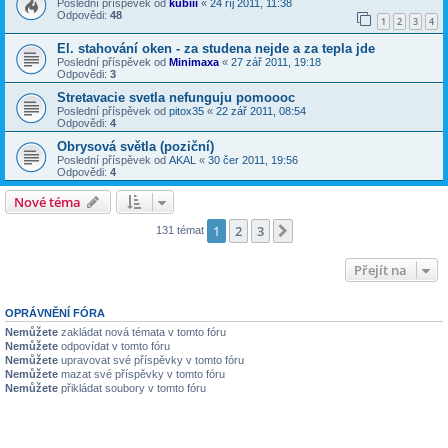
Poslední příspěvek od
kubiii
«
24 říj 2011, 11:38
Odpovědi:
48
1
2
3
4
El. stahování oken - za studena nejde a za tepla jde
Poslední příspěvek od
Minimaxa
«
27 zář 2011, 19:18
Odpovědi:
3
Stretavacie svetla nefunguju pomoooc
Poslední příspěvek od
pitox35
«
22 zář 2011, 08:54
Odpovědi:
4
Obrysová světla (poziční)
Poslední příspěvek od
AKAL
«
30 čer 2011, 19:56
Odpovědi:
4
Nové téma
1
2
3
Další
131 témat
Přejít na
OPRÁVNĚNÍ FÓRA
Nemůžete
zakládat nová témata v tomto fóru
Nemůžete
odpovídat v tomto fóru
Nemůžete
upravovat své příspěvky v tomto fóru
Nemůžete
mazat své příspěvky v tomto fóru
Nemůžete
přikládat soubory v tomto fóru