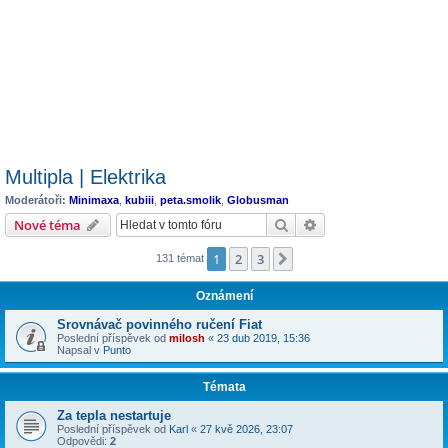
Multipla | Elektrika
Moderátoři:
Minimaxa
,
kubiii
,
peta.smolik
,
Globusman
Hledat
Pokročilé hledání
Nové téma
1
2
3
Další
131 témat
Oznámení
Srovnávač povinného ručení Fiat
Poslední příspěvek od
milosh
«
23 dub 2019, 15:36
Napsal v
Punto
Témata
Za tepla nestartuje
Poslední příspěvek od
Karl
«
27 kvě 2026, 23:07
Odpovědi:
2