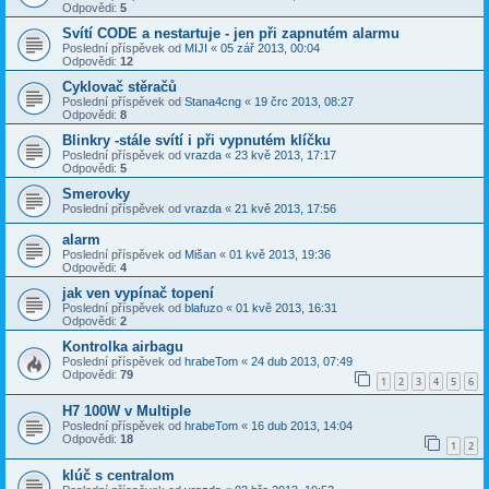
Odpovědi:
5
Svítí CODE a nestartuje - jen při zapnutém alarmu
Poslední příspěvek od
MIJI
«
05 zář 2013, 00:04
Odpovědi:
12
Cyklovač stěračů
Poslední příspěvek od
Stana4cng
«
19 črc 2013, 08:27
Odpovědi:
8
Blinkry -stále svítí i při vypnutém klíčku
Poslední příspěvek od
vrazda
«
23 kvě 2013, 17:17
Odpovědi:
5
Smerovky
Poslední příspěvek od
vrazda
«
21 kvě 2013, 17:56
alarm
Poslední příspěvek od
Mišan
«
01 kvě 2013, 19:36
Odpovědi:
4
jak ven vypínač topení
Poslední příspěvek od
blafuzo
«
01 kvě 2013, 16:31
Odpovědi:
2
Kontrolka airbagu
Poslední příspěvek od
hrabeTom
«
24 dub 2013, 07:49
Odpovědi:
79
1
2
3
4
5
6
H7 100W v Multiple
Poslední příspěvek od
hrabeTom
«
16 dub 2013, 14:04
Odpovědi:
18
1
2
klúč s centralom