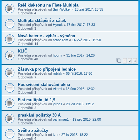
Relé klaksónu na Fiate Multipla
Poslední příspěvek od
SpiritWolker
«
13 zář 2017, 13:35
Odpovědi:
4
Multipla sklápění zrcátek
Poslední příspěvek od
Hynek
«
17 črc 2017, 17:33
Odpovědi:
3
Nová baterie - výběr - výměna
Poslední příspěvek od
hrabeTom
«
14 kvě 2017, 19:50
Odpovědi:
14
KLÍČ
Poslední příspěvek od
houmr
«
31 bře 2017, 14:26
Odpovědi:
40
1
2
3
Zásuvka pro připojení lednice
Poslední příspěvek od
robiak
«
05 říj 2016, 17:50
Odpovědi:
7
Podsvícení stahování okna
Poslední příspěvek od
Vitaml
«
18 úno 2016, 12:32
Odpovědi:
3
Fiat multipla jtd 1,9
Poslední příspěvek od
jarda1
«
29 led 2016, 13:12
Odpovědi:
2
praskání pojistky 30 A
Poslední příspěvek od
panaman1
«
19 pro 2015, 22:00
Odpovědi:
5
Světlo zpátečky
Poslední příspěvek od
Ivo
«
27 lis 2015, 18:22
Odpovědi:
4