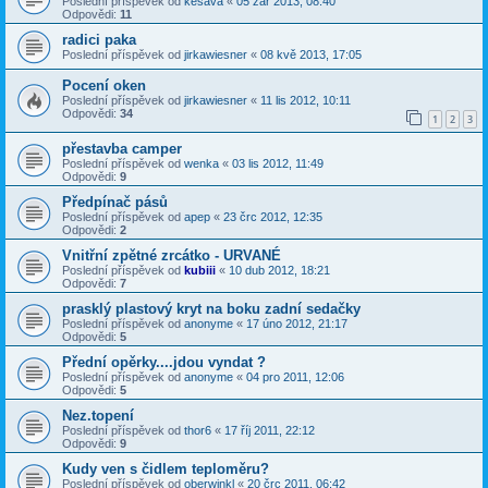
Poslední příspěvek od
kesava
«
05 zář 2013, 08:40
Odpovědi:
11
radici paka
Poslední příspěvek od
jirkawiesner
«
08 kvě 2013, 17:05
Pocení oken
Poslední příspěvek od
jirkawiesner
«
11 lis 2012, 10:11
Odpovědi:
34
1
2
3
přestavba camper
Poslední příspěvek od
wenka
«
03 lis 2012, 11:49
Odpovědi:
9
Předpínač pásů
Poslední příspěvek od
apep
«
23 črc 2012, 12:35
Odpovědi:
2
Vnitřní zpětné zrcátko - URVANÉ
Poslední příspěvek od
kubiii
«
10 dub 2012, 18:21
Odpovědi:
7
prasklý plastový kryt na boku zadní sedačky
Poslední příspěvek od
anonyme
«
17 úno 2012, 21:17
Odpovědi:
5
Přední opěrky....jdou vyndat ?
Poslední příspěvek od
anonyme
«
04 pro 2011, 12:06
Odpovědi:
5
Nez.topení
Poslední příspěvek od
thor6
«
17 říj 2011, 22:12
Odpovědi:
9
Kudy ven s čidlem teploměru?
Poslední příspěvek od
oberwinkl
«
20 črc 2011, 06:42