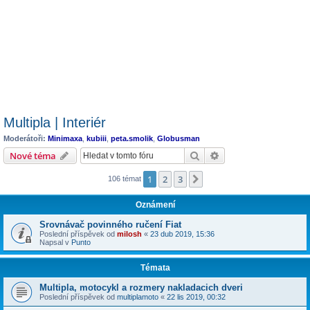
Multipla | Interiér
Moderátoři:
Minimaxa
,
kubiii
,
peta.smolik
,
Globusman
Hledat
Pokročilé hledání
Nové téma
1
2
3
Další
106 témat
Oznámení
Srovnávač povinného ručení Fiat
Poslední příspěvek od
milosh
«
23 dub 2019, 15:36
Napsal v
Punto
Témata
Multipla, motocykl a rozmery nakladacich dveri
Poslední příspěvek od
multiplamoto
«
22 lis 2019, 00:32