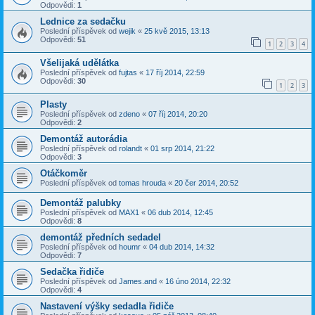
Odpovědi:
1
Lednice za sedačku
Poslední příspěvek od
wejik
«
25 kvě 2015, 13:13
Odpovědi:
51
1
2
3
4
Všelijaká udělátka
Poslední příspěvek od
fujtas
«
17 říj 2014, 22:59
Odpovědi:
30
1
2
3
Plasty
Poslední příspěvek od
zdeno
«
07 říj 2014, 20:20
Odpovědi:
2
Demontáž autorádia
Poslední příspěvek od
rolandt
«
01 srp 2014, 21:22
Odpovědi:
3
Otáčkoměr
Poslední příspěvek od
tomas hrouda
«
20 čer 2014, 20:52
Demontáž palubky
Poslední příspěvek od
MAX1
«
06 dub 2014, 12:45
Odpovědi:
8
demontáž předních sedadel
Poslední příspěvek od
houmr
«
04 dub 2014, 14:32
Odpovědi:
7
Sedačka řidiče
Poslední příspěvek od
James.and
«
16 úno 2014, 22:32
Odpovědi:
4
Nastavení výšky sedadla řidiče