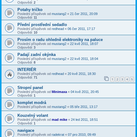
Odpovědi:
2
Potahy tričko
Poslední příspěvek od
mustang2
«
21 čer 2011, 20:09
Odpovědi:
11
Přední prostřední sedadlo
Poslední příspěvek od
redhead
«
06 čer 2011, 17:17
Odpovědi:
10
Prosím o radu ohledně elektroniky na paluce
Poslední příspěvek od
mustang2
«
22 kvě 2011, 18:07
Odpovědi:
3
Padají zadní okýnka
Poslední příspěvek od
mustang2
«
22 kvě 2011, 18:04
Odpovědi:
8
INTERIÉR
Poslední příspěvek od
redhead
«
20 kvě 2011, 18:30
Odpovědi:
71
1
2
3
4
5
Stropní panel
Poslední příspěvek od
Minimaxa
«
04 kvě 2011, 20:45
Odpovědi:
1
komplet modrá
Poslední příspěvek od
mustang2
«
05 bře 2011, 13:17
Kouzelný volant
Poslední příspěvek od
mad mike
«
24 led 2011, 18:51
Odpovědi:
1
navigace
Poslední příspěvek od
radekrat
«
07 pro 2010, 09:49