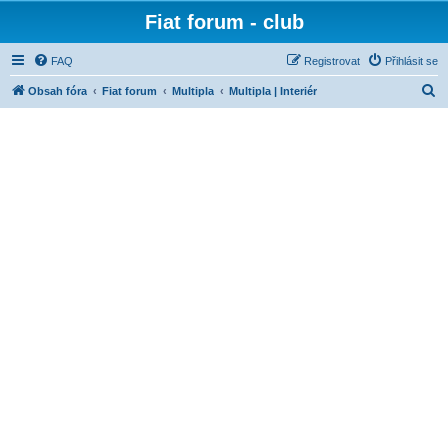
Fiat forum - club
FAQ
Registrovat
Přihlásit se
H
Obsah fóra
Fiat forum
Multipla
Multipla | Interiér
l
e
d
a
t