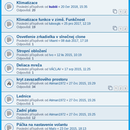
Klimatizace
Poslední příspěvek od
kubiii
«
20 čer 2018, 15:35
Odpovědi:
20
1
2
Klimatizace funkce v zimě. Funkčnost
Poslední příspěvek od
lubosgls
«
25 pro 2017, 12:19
Odpovědi:
19
1
2
Osvetlenie zrkadielka v slnečnej clone
Poslední příspěvek od
Vitaml
«
08 dub 2017, 17:18
Odpovědi:
1
Stropní obložení
Poslední příspěvek od
Ivo
«
12 lis 2015, 10:19
Odpovědi:
1
Deliaca mreža
Poslední příspěvek od
VÁCLAV
«
17 srp 2015, 11:25
Odpovědi:
1
kryt zavazadlového prostoru
Poslední příspěvek od
Atiman1972
«
27 črc 2015, 15:29
Odpovědi:
34
1
2
3
Lednice
Poslední příspěvek od
Atiman1972
«
27 črc 2015, 15:26
Odpovědi:
1
Zadní plato
Poslední příspěvek od
Atiman1972
«
27 črc 2015, 15:25
Odpovědi:
12
Páčka na nastavenie volantu
Poslední příspěvek od
Maťo
«
23 čer 2015, 18:13