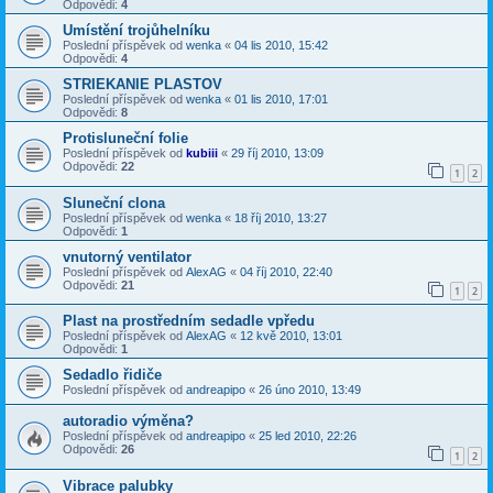
Odpovědi:
4
Umístění trojůhelníku
Poslední příspěvek od
wenka
«
04 lis 2010, 15:42
Odpovědi:
4
STRIEKANIE PLASTOV
Poslední příspěvek od
wenka
«
01 lis 2010, 17:01
Odpovědi:
8
Protisluneční folie
Poslední příspěvek od
kubiii
«
29 říj 2010, 13:09
Odpovědi:
22
1
2
Sluneční clona
Poslední příspěvek od
wenka
«
18 říj 2010, 13:27
Odpovědi:
1
vnutorný ventilator
Poslední příspěvek od
AlexAG
«
04 říj 2010, 22:40
Odpovědi:
21
1
2
Plast na prostředním sedadle vpředu
Poslední příspěvek od
AlexAG
«
12 kvě 2010, 13:01
Odpovědi:
1
Sedadlo řidiče
Poslední příspěvek od
andreapipo
«
26 úno 2010, 13:49
autoradio výměna?
Poslední příspěvek od
andreapipo
«
25 led 2010, 22:26
Odpovědi:
26
1
2
Vibrace palubky