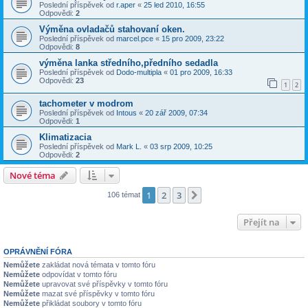
Poslední příspěvek od
r.aper
«
25 led 2010, 16:55
Odpovědi:
2
Výměna ovladačů stahovaní oken.
Poslední příspěvek od
marcel.pce
«
15 pro 2009, 23:22
Odpovědi:
8
výměna lanka středního,předního sedadla
Poslední příspěvek od
Dodo-multipla
«
01 pro 2009, 16:33
Odpovědi:
23
1
2
tachometer v modrom
Poslední příspěvek od
Intous
«
20 zář 2009, 07:34
Odpovědi:
1
Klimatizacia
Poslední příspěvek od
Mark L.
«
03 srp 2009, 10:25
Odpovědi:
2
Nové téma
1
2
3
Další
106 témat
Přejít na
OPRÁVNĚNÍ FÓRA
Nemůžete
zakládat nová témata v tomto fóru
Nemůžete
odpovídat v tomto fóru
Nemůžete
upravovat své příspěvky v tomto fóru
Nemůžete
mazat své příspěvky v tomto fóru
Nemůžete
přikládat soubory v tomto fóru