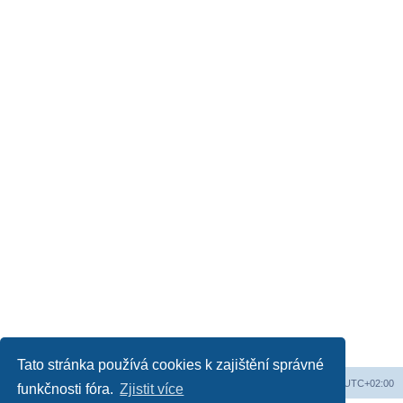
Tato stránka používá cookies k zajištění správné
Obsah fóra
Všechny časy jsou v
UTC+02:00
funkčnosti fóra.
Zjistit více