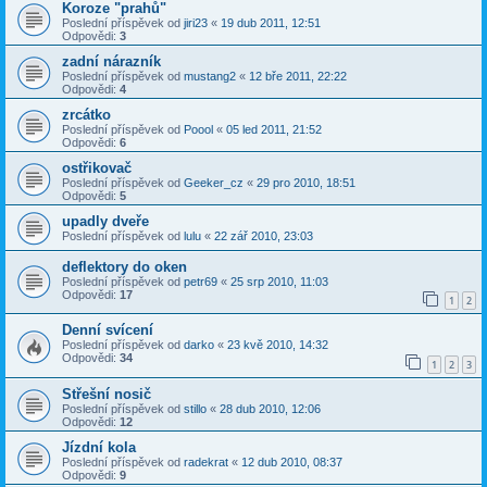
Koroze "prahů"
Poslední příspěvek od
jiri23
«
19 dub 2011, 12:51
Odpovědi:
3
zadní nárazník
Poslední příspěvek od
mustang2
«
12 bře 2011, 22:22
Odpovědi:
4
zrcátko
Poslední příspěvek od
Poool
«
05 led 2011, 21:52
Odpovědi:
6
ostřikovač
Poslední příspěvek od
Geeker_cz
«
29 pro 2010, 18:51
Odpovědi:
5
upadly dveře
Poslední příspěvek od
lulu
«
22 zář 2010, 23:03
deflektory do oken
Poslední příspěvek od
petr69
«
25 srp 2010, 11:03
Odpovědi:
17
1
2
Denní svícení
Poslední příspěvek od
darko
«
23 kvě 2010, 14:32
Odpovědi:
34
1
2
3
Střešní nosič
Poslední příspěvek od
stillo
«
28 dub 2010, 12:06
Odpovědi:
12
Jízdní kola
Poslední příspěvek od
radekrat
«
12 dub 2010, 08:37
Odpovědi:
9