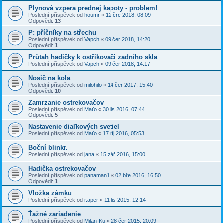
Plynová vzpera prednej kapoty - problem!
Poslední příspěvek od
houmr
«
12 črc 2018, 08:09
Odpovědi:
13
P: příčníky na střechu
Poslední příspěvek od
Vapch
«
09 čer 2018, 14:20
Odpovědi:
1
Průtah hadičky k ostřikovači zadního skla
Poslední příspěvek od
Vapch
«
09 čer 2018, 14:17
Nosič na kola
Poslední příspěvek od
milohilo
«
14 čer 2017, 15:40
Odpovědi:
10
Zamrzanie ostrekovačov
Poslední příspěvek od
Maťo
«
30 lis 2016, 07:44
Odpovědi:
5
Nastavenie diaľkových svetiel
Poslední příspěvek od
Maťo
«
17 říj 2016, 05:53
Boční blinkr.
Poslední příspěvek od
jana
«
15 zář 2016, 15:00
Hadička ostrekovačov
Poslední příspěvek od
panaman1
«
02 bře 2016, 16:50
Odpovědi:
1
Vložka zámku
Poslední příspěvek od
r.aper
«
11 lis 2015, 12:14
Ťažné zariadenie
Poslední příspěvek od
Milan-Ku
«
28 čer 2015, 20:09