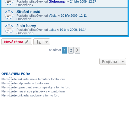
Poslední příspěvek od
Globusman
«
24 bře 2009, 12:17
Odpovědi:
7
Střešní nosič
Poslední příspěvek od
Václaf
«
10 bře 2009, 12:11
Odpovědi:
3
číslo barvy
Poslední příspěvek od
bajza
«
10 úno 2009, 19:14
Odpovědi:
6
Nové téma
1
2
Další
85 témat
Přejít na
OPRÁVNĚNÍ FÓRA
Nemůžete
zakládat nová témata v tomto fóru
Nemůžete
odpovídat v tomto fóru
Nemůžete
upravovat své příspěvky v tomto fóru
Nemůžete
mazat své příspěvky v tomto fóru
Nemůžete
přikládat soubory v tomto fóru