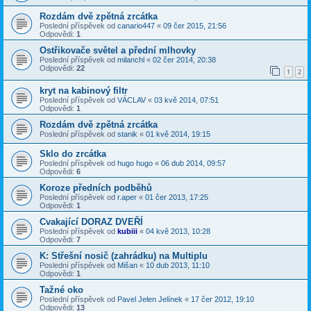
Rozdám dvě zpětná zrcátka
Poslední příspěvek od
canario447
«
09 čer 2015, 21:56
Odpovědi:
1
Ostřikovače světel a přední mlhovky
Poslední příspěvek od
milanchl
«
02 čer 2014, 20:38
Odpovědi:
22
1
2
kryt na kabinový filtr
Poslední příspěvek od
VÁCLAV
«
03 kvě 2014, 07:51
Odpovědi:
1
Rozdám dvě zpětná zrcátka
Poslední příspěvek od
stanik
«
01 kvě 2014, 19:15
Sklo do zrcátka
Poslední příspěvek od
hugo hugo
«
06 dub 2014, 09:57
Odpovědi:
6
Koroze předních podběhů
Poslední příspěvek od
r.aper
«
01 čer 2013, 17:25
Odpovědi:
1
Cvakající DORAZ DVEŘÍ
Poslední příspěvek od
kubiii
«
04 kvě 2013, 10:28
Odpovědi:
7
K: Střešní nosič (zahrádku) na Multiplu
Poslední příspěvek od
Mišan
«
10 dub 2013, 11:10
Odpovědi:
1
Tažné oko
Poslední příspěvek od
Pavel Jelen Jelínek
«
17 čer 2012, 19:10
Odpovědi:
13