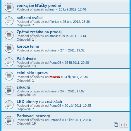
vonkajšie kľučky predné
Poslední příspěvek od
jean
«
13 kvě 2012, 12:46
seřízení světel
Poslední příspěvek od
Florian
«
25 úno 2012, 23:38
Odpovědi:
7
Zpětné zrcátko na prodej
Poslední příspěvek od
stanik
«
29 lis 2011, 13:14
Odpovědi:
1
koroze lemu
Poslední příspěvek od
milos
«
27 říj 2011, 19:32
Páté dveře
Poslední příspěvek od
Punto05
«
25 říj 2011, 20:28
Odpovědi:
13
celni sklo uprava
Poslední příspěvek od
milosh
«
24 říj 2011, 20:34
Odpovědi:
1
zrkadlá
Poslední příspěvek od
milos
«
24 říj 2011, 17:07
Odpovědi:
14
LED blinkry na zrcátkách
Poslední příspěvek od
Punto05
«
20 zář 2011, 10:25
Odpovědi:
7
Parkovací senzory
Poslední příspěvek od
Petrovič
«
12 čer 2011, 23:00
Odpovědi:
19
1
2