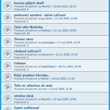
koroze pátých dveří
Poslední příspěvek od
AlexAG
«
02 bře 2010, 16:25
Odpovědi:
3
parkovací asistent - tažné zařízení
Poslední příspěvek od
jan johan
«
13 zář 2009, 23:09
Odpovědi:
7
čelní sklo Multinka
Poslední příspěvek od
Mufinka
«
21 srp 2009, 18:00
Odpovědi:
11
Stresni okno
Poslední příspěvek od
andreapipo
«
17 srp 2009, 13:43
Odpovědi:
1
závěsné zařízení?
Poslední příspěvek od
anonyme
«
11 črc 2009, 23:40
Odpovědi:
1
ťukanec
Poslední příspěvek od
SpiritWolker
«
06 črc 2009, 22:58
Odpovědi:
1
Když praskne žárovka...
Poslední příspěvek od
Mišan
«
19 kvě 2009, 12:28
Teče mi střechou do auta
Poslední příspěvek od
Ivan
«
12 kvě 2009, 11:35
strešne okná
Poslední příspěvek od
AlexAG
«
07 dub 2009, 19:55
Odpovědi:
1
Zadní ostřikovač