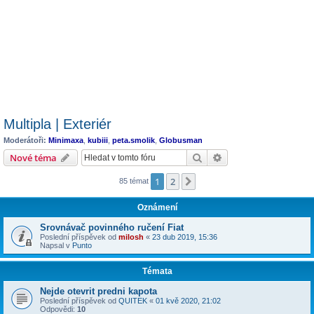
Multipla | Exteriér
Moderátoři:
Minimaxa
,
kubiii
,
peta.smolik
,
Globusman
Hledat
Pokročilé hledání
Nové téma
1
2
Další
85 témat
Oznámení
Srovnávač povinného ručení Fiat
Poslední příspěvek od
milosh
«
23 dub 2019, 15:36
Napsal v
Punto
Témata
Nejde otevrit predni kapota
Poslední příspěvek od
QUITEK
«
01 kvě 2020, 21:02
Odpovědi:
10