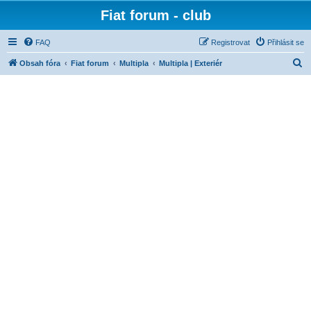
Fiat forum - club
FAQ
Registrovat
Přihlásit se
H
Obsah fóra
Fiat forum
Multipla
Multipla | Exteriér
l
e
d
a
t