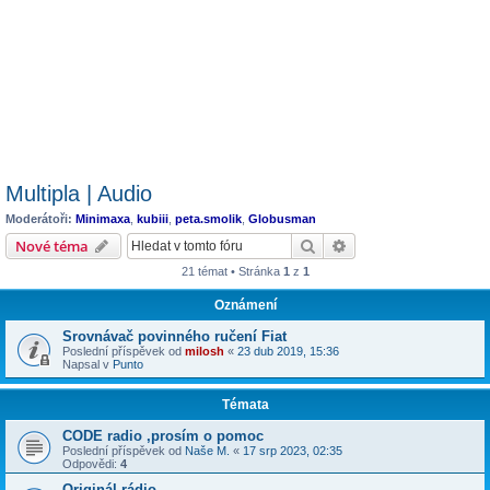
Multipla | Audio
Moderátoři:
Minimaxa
,
kubiii
,
peta.smolik
,
Globusman
Hledat
Pokročilé hledání
Nové téma
21 témat • Stránka
1
z
1
Oznámení
Srovnávač povinného ručení Fiat
Poslední příspěvek od
milosh
«
23 dub 2019, 15:36
Napsal v
Punto
Témata
CODE radio ,prosím o pomoc
Poslední příspěvek od
Naše M.
«
17 srp 2023, 02:35
Odpovědi:
4
Originál rádio