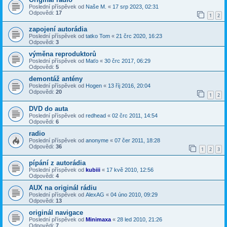
Poslední příspěvek od
Naše M.
«
17 srp 2023, 02:31
Odpovědi:
17
1
2
zapojení autorádia
Poslední příspěvek od
tatko Tom
«
21 črc 2020, 16:23
Odpovědi:
3
výměna reproduktorů
Poslední příspěvek od
Maťo
«
30 črc 2017, 06:29
Odpovědi:
5
demontáž antény
Poslední příspěvek od
Hogen
«
13 říj 2016, 20:04
Odpovědi:
20
1
2
DVD do auta
Poslední příspěvek od
redhead
«
02 črc 2011, 14:54
Odpovědi:
6
radio
Poslední příspěvek od
anonyme
«
07 čer 2011, 18:28
Odpovědi:
36
1
2
3
pípání z autorádia
Poslední příspěvek od
kubiii
«
17 kvě 2010, 12:56
Odpovědi:
4
AUX na originál rádiu
Poslední příspěvek od
AlexAG
«
04 úno 2010, 09:29
Odpovědi:
13
originál navigace
Poslední příspěvek od
Minimaxa
«
28 led 2010, 21:26
Odpovědi:
7