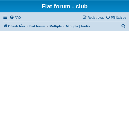
Fiat forum - club
FAQ
Registrovat
Přihlásit se
H
Obsah fóra
Fiat forum
Multipla
Multipla | Audio
l
e
d
a
t