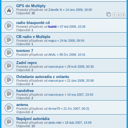
GPS do Multiply
Poslední příspěvek od
Zdeněk N
«
14 úno 2009, 18:05
Odpovědi:
35
1
2
3
radio blaupunkt cd
Poslední příspěvek od
kubiii
«
07 led 2009, 10:26
Odpovědi:
1
CB radio v Multiple
Poslední příspěvek od
majco
«
24 lis 2008, 09:54
Odpovědi:
1
tomtom 7
Poslední příspěvek od
AKAL
«
08 črc 2008, 10:41
Zadní repro
Poslední příspěvek od
marcel.pce
«
29 kvě 2008, 00:30
Odpovědi:
2
Ovladanie autoradia z volantu
Poslední příspěvek od
marcel.pce
«
21 úno 2008, 20:58
Odpovědi:
4
handsfree
Poslední příspěvek od
marcel.pce
«
14 srp 2007, 23:43
Odpovědi:
2
antena
Poslední příspěvek od
Arrow79
«
21 črc 2007, 00:31
Odpovědi:
2
Napájení autorádia
Poslední příspěvek od
dedo.miki
«
18 dub 2007, 14:59
Odpovědi:
10