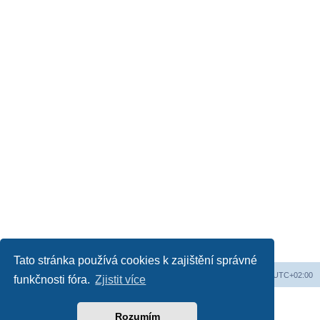
Tato stránka používá cookies k zajištění správné
Obsah fóra
Všechny časy jsou v
UTC+02:00
funkčnosti fóra.
Zjistit více
Založeno na
phpBB
® Forum Software © phpBB Limited
Český překlad –
phpBB.cz
Rozumím