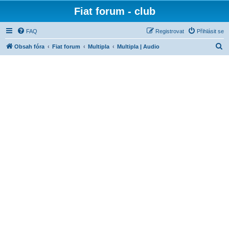
Fiat forum - club
FAQ
Registrovat
Přihlásit se
H
Obsah fóra
Fiat forum
Multipla
Multipla | Audio
l
e
d
a
t