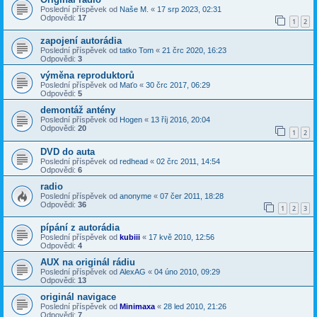
Poslední příspěvek od
Naše M.
«
17 srp 2023, 02:31
Odpovědi:
17
1
2
zapojení autorádia
Poslední příspěvek od
tatko Tom
«
21 črc 2020, 16:23
Odpovědi:
3
výměna reproduktorů
Poslední příspěvek od
Maťo
«
30 črc 2017, 06:29
Odpovědi:
5
demontáž antény
Poslední příspěvek od
Hogen
«
13 říj 2016, 20:04
Odpovědi:
20
1
2
DVD do auta
Poslední příspěvek od
redhead
«
02 črc 2011, 14:54
Odpovědi:
6
radio
Poslední příspěvek od
anonyme
«
07 čer 2011, 18:28
Odpovědi:
36
1
2
3
pípání z autorádia
Poslední příspěvek od
kubiii
«
17 kvě 2010, 12:56
Odpovědi:
4
AUX na originál rádiu
Poslední příspěvek od
AlexAG
«
04 úno 2010, 09:29
Odpovědi:
13
originál navigace
Poslední příspěvek od
Minimaxa
«
28 led 2010, 21:26
Odpovědi:
7