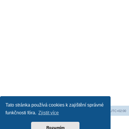
Tato stránka používá cookies k zajištění správné
Obsah fóra
Všechny časy jsou v
UTC+02:00
funkčnosti fóra.
Zjistit více
Založeno na
phpBB
® Forum Software © phpBB Limited
Český překlad –
phpBB.cz
Rozumím