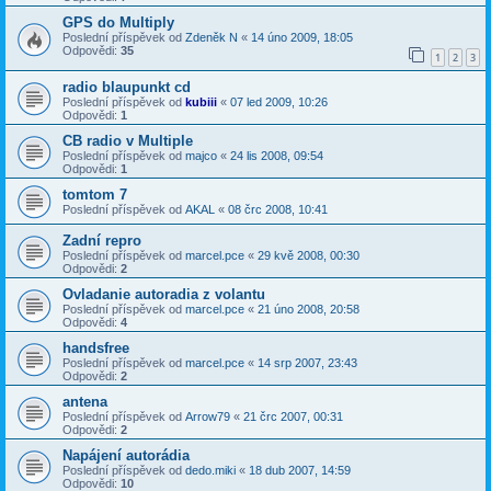
GPS do Multiply
Poslední příspěvek od
Zdeněk N
«
14 úno 2009, 18:05
Odpovědi:
35
1
2
3
radio blaupunkt cd
Poslední příspěvek od
kubiii
«
07 led 2009, 10:26
Odpovědi:
1
CB radio v Multiple
Poslední příspěvek od
majco
«
24 lis 2008, 09:54
Odpovědi:
1
tomtom 7
Poslední příspěvek od
AKAL
«
08 črc 2008, 10:41
Zadní repro
Poslední příspěvek od
marcel.pce
«
29 kvě 2008, 00:30
Odpovědi:
2
Ovladanie autoradia z volantu
Poslední příspěvek od
marcel.pce
«
21 úno 2008, 20:58
Odpovědi:
4
handsfree
Poslední příspěvek od
marcel.pce
«
14 srp 2007, 23:43
Odpovědi:
2
antena
Poslední příspěvek od
Arrow79
«
21 črc 2007, 00:31
Odpovědi:
2
Napájení autorádia
Poslední příspěvek od
dedo.miki
«
18 dub 2007, 14:59
Odpovědi:
10