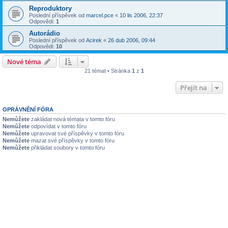
Reproduktory
Poslední příspěvek od
marcel.pce
«
10 lis 2006, 22:37
Odpovědi:
1
Autorádio
Poslední příspěvek od
Acirek
«
26 dub 2006, 09:44
Odpovědi:
10
Nové téma
21 témat • Stránka
1
z
1
Přejít na
OPRÁVNĚNÍ FÓRA
Nemůžete
zakládat nová témata v tomto fóru
Nemůžete
odpovídat v tomto fóru
Nemůžete
upravovat své příspěvky v tomto fóru
Nemůžete
mazat své příspěvky v tomto fóru
Nemůžete
přikládat soubory v tomto fóru