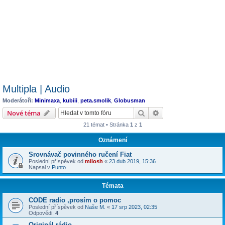
Multipla | Audio
Moderátoři:
Minimaxa
,
kubiii
,
peta.smolik
,
Globusman
Hledat
Pokročilé hledání
Nové téma
21 témat • Stránka
1
z
1
Oznámení
Srovnávač povinného ručení Fiat
Poslední příspěvek od
milosh
«
23 dub 2019, 15:36
Napsal v
Punto
Témata
CODE radio ,prosím o pomoc
Poslední příspěvek od
Naše M.
«
17 srp 2023, 02:35
Odpovědi:
4
Originál rádio