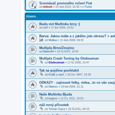
Srovnávač povinného ručení Fiat
od
milosh
»
23 dub 2019, 15:36
» v
Punto
TÉMATA
Budu mit Multinku brzy :)
od
mt3
»
17 led 2008, 10:52
Barva: Jakou máte a z jakého jste okresu? + an
od
Mellow
»
11 dub 2008, 09:32
Multipla Brno/Znojmo
od
Mates84
»
23 říj 2014, 15:52
Multipla Crash Tuning by Globusman
od
Globusman
»
17 lis 2008, 15:47
Tak se pojďme pochlubit
od
Králik a spol.
»
26 čer 2007, 14:34
ODKAZY - zajimavé fotky, videa...to co vás zauja
od
Matess
»
19 led 2009, 21:11
Naše Multinka Bjuda
od
bagros
»
13 črc 2011, 19:53
náš nový přírustek
od
Tomas-Oaza
»
24 říj 2011, 09:15