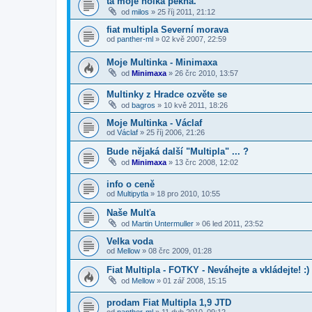
ta moje holka pekna.
od
milos
»
25 říj 2011, 21:12
fiat multipla Severní morava
od
panther-ml
»
02 kvě 2007, 22:59
Moje Multinka - Minimaxa
od
Minimaxa
»
26 črc 2010, 13:57
Multinky z Hradce ozvěte se
od
bagros
»
10 kvě 2011, 18:26
Moje Multinka - Václaf
od
Václaf
»
25 říj 2006, 21:26
Bude nějaká další "Multipla" ... ?
od
Minimaxa
»
13 črc 2008, 12:02
info o ceně
od
Multipytla
»
18 pro 2010, 10:55
Naše Mulťa
od
Martin Untermuller
»
06 led 2011, 23:52
Velka voda
od
Mellow
»
08 črc 2009, 01:28
Fiat Multipla - FOTKY - Neváhejte a vkládejte! :)
od
Mellow
»
01 zář 2008, 15:15
prodam Fiat Multipla 1,9 JTD
od
panther-ml
»
11 dub 2010, 09:12