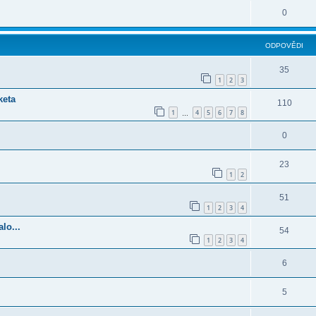
0
ODPOVĚDI
35
1
2
3
keta
110
1
4
5
6
7
8
…
0
23
1
2
51
1
2
3
4
lo...
54
1
2
3
4
6
5