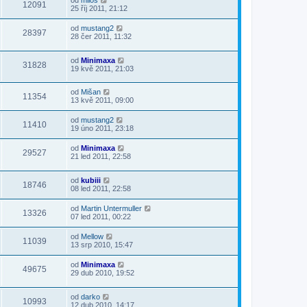
od
milos
12091
25 říj 2011, 21:12
od
mustang2
28397
28 čer 2011, 11:32
od
Minimaxa
31828
19 kvě 2011, 21:03
od
Mišan
11354
13 kvě 2011, 09:00
od
mustang2
11410
19 úno 2011, 23:18
od
Minimaxa
29527
21 led 2011, 22:58
od
kubiii
18746
08 led 2011, 22:58
od
Martin Untermuller
13326
07 led 2011, 00:22
od
Mellow
11039
13 srp 2010, 15:47
od
Minimaxa
49675
29 dub 2010, 19:52
od
darko
10993
12 dub 2010, 14:17