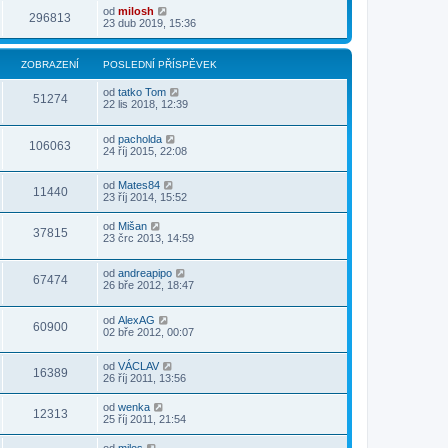
od
milosh
296813
23 dub 2019, 15:36
ZOBRAZENÍ
POSLEDNÍ PŘÍSPĚVEK
od
tatko Tom
51274
22 lis 2018, 12:39
od
pacholda
106063
24 říj 2015, 22:08
od
Mates84
11440
23 říj 2014, 15:52
od
Mišan
37815
23 črc 2013, 14:59
od
andreapipo
67474
26 bře 2012, 18:47
od
AlexAG
60900
02 bře 2012, 00:07
od
VÁCLAV
16389
26 říj 2011, 13:56
od
wenka
12313
25 říj 2011, 21:54