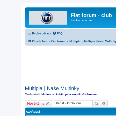
Fiat forum - club
Fiat klub a forum.
Rychlé odkazy
FAQ
Obsah fóra
Fiat forum
Multipla
Multipla | Naše Multink
Multipla | Naše Multinky
Moderátoři:
Minimaxa
,
kubiii
,
peta.smolik
,
Globusman
Hledat
Pokroč
Nové téma
OZNÁMENÍ