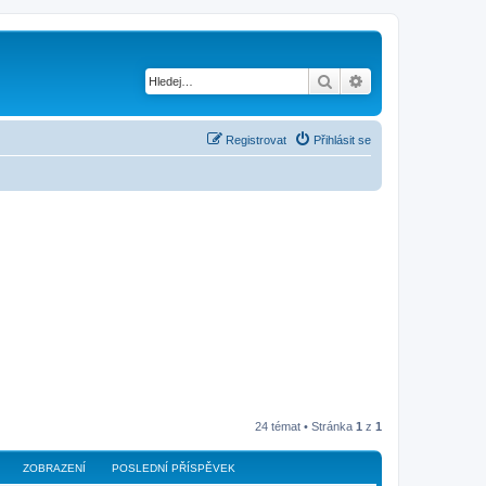
Hledat
Pokročilé hledání
Registrovat
Přihlásit se
24 témat • Stránka
1
z
1
ZOBRAZENÍ
POSLEDNÍ PŘÍSPĚVEK