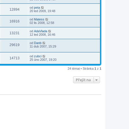
od
peta
12894
20 led 2009, 19:48
od
Matess
16916
02 lis 2008, 12:58
od
AdaVlada
13231
12 led 2008, 16:46
od
Danb
29619
11 dub 2007, 15:29
od
zubci
14713
25 úno 2007, 19:20
24 témat • Stránka
1
z
1
Přejít na