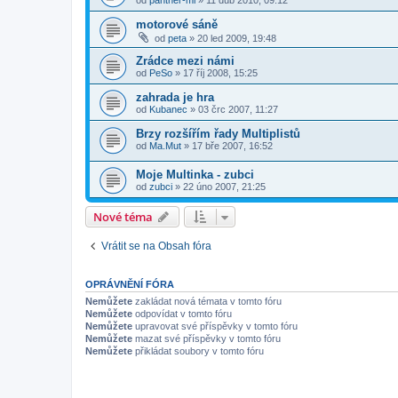
motorové sáně
od
peta
»
20 led 2009, 19:48
Zrádce mezi námi
od
PeSo
»
17 říj 2008, 15:25
zahrada je hra
od
Kubanec
»
03 črc 2007, 11:27
Brzy rozšířím řady Multiplistů
od
Ma.Mut
»
17 bře 2007, 16:52
Moje Multinka - zubci
od
zubci
»
22 úno 2007, 21:25
Nové téma
Vrátit se na Obsah fóra
OPRÁVNĚNÍ FÓRA
Nemůžete
zakládat nová témata v tomto fóru
Nemůžete
odpovídat v tomto fóru
Nemůžete
upravovat své příspěvky v tomto fóru
Nemůžete
mazat své příspěvky v tomto fóru
Nemůžete
přikládat soubory v tomto fóru