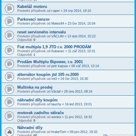
Kabeláž motoru
Poslední příspěvek od
r.aper
«
24 srp 2014, 18:10
Parkovací senzor
Poslední příspěvek od
Mates84
«
23 čer 2014, 15:04
reset servisneho intervalu
Poslední příspěvek od
VÁCLAV
«
13 dub 2014, 15:22
Odpovědi:
9
Fiat multipla 1,9 JTD r.v. 2000 PRODÁM
Poslední příspěvek od
Kubanec
«
11 zář 2013, 10:31
Odpovědi:
1
Prodám Multiplu Bipower, r.v. 2001
Poslední příspěvek od
petr kapsia
«
08 zář 2013, 13:14
alternátor koupím jtd 105 rv.2000
Poslední příspěvek od
mt3
«
24 čer 2013, 15:30
Multinka na prodej
Poslední příspěvek od
Václaf
«
28 úno 2013, 08:16
náhradní díly koupím
Poslední příspěvek od
tauchy
«
16 led 2013, 19:01
motorek zadního stěrače
Poslední příspěvek od
wenka
«
11 pro 2012, 16:32
Odpovědi:
8
Náhradní díly
Poslední příspěvek od
hrabeTom
«
09 pro 2012, 19:32
Odpovědi:
60