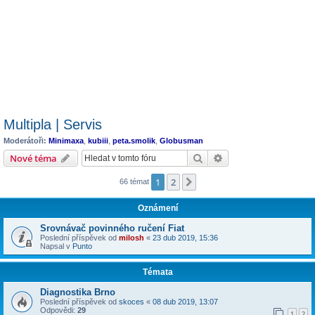
Multipla | Servis
Moderátoři:
Minimaxa
,
kubiii
,
peta.smolik
,
Globusman
Hledat
Pokročilé hledání
Nové téma
1
2
Další
66 témat
Oznámení
Srovnávač povinného ručení Fiat
Poslední příspěvek od
milosh
«
23 dub 2019, 15:36
Napsal v
Punto
Témata
Diagnostika Brno
Poslední příspěvek od
skoces
«
08 dub 2019, 13:07
Odpovědi:
29
1
2