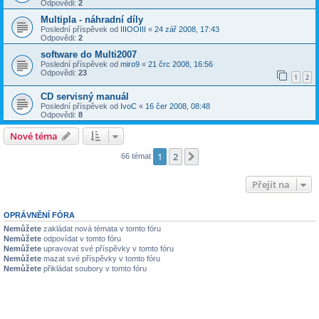
Odpovědi:
2
Multipla - náhradní díly
Poslední příspěvek od
IIIOOIII
«
24 zář 2008, 17:43
Odpovědi:
2
software do Multi2007
Poslední příspěvek od
miro9
«
21 črc 2008, 16:56
Odpovědi:
23
1
2
CD servisný manuál
Poslední příspěvek od
IvoC
«
16 čer 2008, 08:48
Odpovědi:
8
Nové téma
1
2
Další
66 témat
Přejít na
OPRÁVNĚNÍ FÓRA
Nemůžete
zakládat nová témata v tomto fóru
Nemůžete
odpovídat v tomto fóru
Nemůžete
upravovat své příspěvky v tomto fóru
Nemůžete
mazat své příspěvky v tomto fóru
Nemůžete
přikládat soubory v tomto fóru