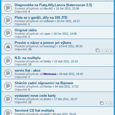
Diagnostika na Fiaty,Alfy,Lancia (fiatecuscan 2.5)
Poslední příspěvek od
AlexAG
«
16 čer 2011, 23:38
Odpovědi:
4
Plete se v garáži..díly na 105 JTD
Poslední příspěvek od
redhead
«
16 čer 2011, 19:17
Odpovědi:
1
Original rádio
Poslední příspěvek od
r.aper
«
16 čer 2011, 19:06
Odpovědi:
2
Prosím o názor a pomoc pri výbere.
Poslední příspěvek od
mustang2
«
13 kvě 2011, 06:33
Odpovědi:
35
1
2
3
N.D. na multiplu
Poslední příspěvek od
Stelby
«
10 dub 2011, 15:10
Odpovědi:
13
servis fiat - akce
Poslední příspěvek od
Minimaxa
«
09 dub 2011, 18:40
Odpovědi:
7
Sháním zadní nápravnici na Bipower
Poslední příspěvek od
Florian
«
04 dub 2011, 17:52
Odpovědi:
5
vystaveni nove code karty
Poslední příspěvek od
dheko
«
17 bře 2011, 16:27
Odpovědi:
15
1
2
Servisné CD fiat multipla
Poslední příspěvek od
rekib
«
09 úno 2011, 20:41