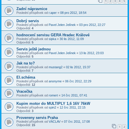
1
2
3
4
5
Zadní nápravnice
Poslední příspěvek od
r.aper
«
08 pro 2012, 18:54
Dobrý servis
Poslední příspěvek od
Pavel Jelen Jelínek
«
03 pro 2012, 22:27
Odpovědi:
4
hodnocení servisu GERA Hradec Králové
Poslední příspěvek od
sipka
«
30 lis 2012, 11:09
Odpovědi:
5
Servis ještě jednou
Poslední příspěvek od
Pavel Jelen Jelínek
«
13 lis 2012, 23:03
Odpovědi:
5
Jak na to?
Poslední příspěvek od
mustang2
«
02 lis 2012, 15:37
Odpovědi:
7
El.schéma
Poslední příspěvek od
anonyme
«
06 črc 2012, 22:29
Odpovědi:
12
Vracečka
Poslední příspěvek od
romert
«
14 črc 2011, 07:41
Kupim motor do MULTIPLY 1,6 16V 76kW
Poslední příspěvek od
spin2
«
12 črc 2011, 22:15
Odpovědi:
3
Provereny servis Praha
Poslední příspěvek od
VÁCLAV
«
07 črc 2011, 17:08
Odpovědi:
15
1
2