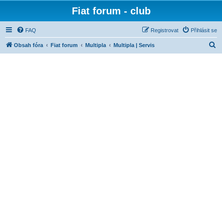
Fiat forum - club
FAQ
Registrovat
Přihlásit se
H
Obsah fóra
Fiat forum
Multipla
Multipla | Servis
l
e
d
a
t