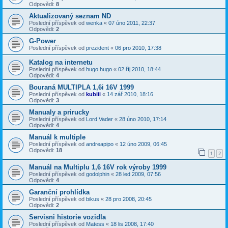
Odpovědi:
8
Aktualizovaný seznam ND
Poslední příspěvek od
wenka
«
07 úno 2011, 22:37
Odpovědi:
2
G-Power
Poslední příspěvek od
prezident
«
06 pro 2010, 17:38
Katalog na internetu
Poslední příspěvek od
hugo hugo
«
02 říj 2010, 18:44
Odpovědi:
4
Bouraná MULTIPLA 1,6i 16V 1999
Poslední příspěvek od
kubiii
«
14 zář 2010, 18:16
Odpovědi:
3
Manualy a prirucky
Poslední příspěvek od
Lord Vader
«
28 úno 2010, 17:14
Odpovědi:
4
Manuál k multiple
Poslední příspěvek od
andreapipo
«
12 úno 2009, 06:45
Odpovědi:
18
1
2
Manuál na Multiplu 1,6 16V rok výroby 1999
Poslední příspěvek od
godolphin
«
28 led 2009, 07:56
Odpovědi:
4
Garanční prohlídka
Poslední příspěvek od
bikus
«
28 pro 2008, 20:45
Odpovědi:
2
Servisni historie vozidla
Poslední příspěvek od
Matess
«
18 lis 2008, 17:40