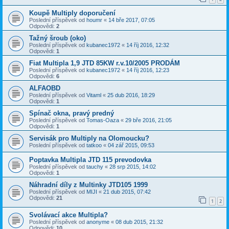
Koupě Multiply doporučení
Poslední příspěvek od
houmr
«
14 bře 2017, 07:05
Odpovědi:
2
Tažný šroub (oko)
Poslední příspěvek od
kubanec1972
«
14 říj 2016, 12:32
Odpovědi:
1
Fiat Multipla 1,9 JTD 85KW r.v.10/2005 PRODÁM
Poslední příspěvek od
kubanec1972
«
14 říj 2016, 12:23
Odpovědi:
6
ALFAOBD
Poslední příspěvek od
Vitaml
«
25 dub 2016, 18:29
Odpovědi:
1
Spínač okna, pravý predný
Poslední příspěvek od
Tomas-Oaza
«
29 bře 2016, 21:05
Odpovědi:
1
Servisák pro Multiply na Olomoucku?
Poslední příspěvek od
tatkoo
«
04 zář 2015, 09:53
Poptavka Multipla JTD 115 prevodovka
Poslední příspěvek od
tauchy
«
28 srp 2015, 14:02
Odpovědi:
1
Náhradní díly z Multinky JTD105 1999
Poslední příspěvek od
MIJI
«
21 dub 2015, 07:42
Odpovědi:
21
1
2
Svolávací akce Multipla?
Poslední příspěvek od
anonyme
«
08 dub 2015, 21:32
Odpovědi:
10