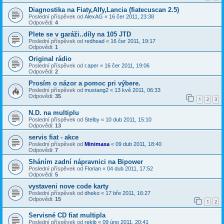
Diagnostika na Fiaty,Alfy,Lancia (fiatecuscan 2.5)
Poslední příspěvek od
AlexAG
«
16 čer 2011, 23:38
Odpovědi:
4
Plete se v garáži..díly na 105 JTD
Poslední příspěvek od
redhead
«
16 čer 2011, 19:17
Odpovědi:
1
Original rádio
Poslední příspěvek od
r.aper
«
16 čer 2011, 19:06
Odpovědi:
2
Prosím o názor a pomoc pri výbere.
Poslední příspěvek od
mustang2
«
13 kvě 2011, 06:33
Odpovědi:
35
1
2
3
N.D. na multiplu
Poslední příspěvek od
Stelby
«
10 dub 2011, 15:10
Odpovědi:
13
servis fiat - akce
Poslední příspěvek od
Minimaxa
«
09 dub 2011, 18:40
Odpovědi:
7
Sháním zadní nápravnici na Bipower
Poslední příspěvek od
Florian
«
04 dub 2011, 17:52
Odpovědi:
5
vystaveni nove code karty
Poslední příspěvek od
dheko
«
17 bře 2011, 16:27
Odpovědi:
15
1
2
Servisné CD fiat multipla
Poslední příspěvek od
rekib
«
09 úno 2011, 20:41