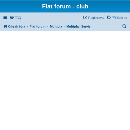
Fiat forum - club
FAQ
Registrovat
Přihlásit se
H
Obsah fóra
Fiat forum
Multipla
Multipla | Servis
l
e
d
a
t