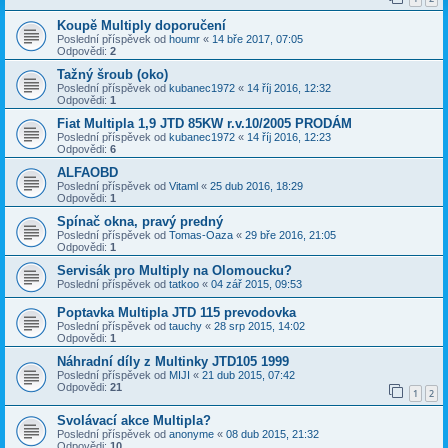
Koupě Multiply doporučení
Poslední příspěvek od
houmr
«
14 bře 2017, 07:05
Odpovědi:
2
Tažný šroub (oko)
Poslední příspěvek od
kubanec1972
«
14 říj 2016, 12:32
Odpovědi:
1
Fiat Multipla 1,9 JTD 85KW r.v.10/2005 PRODÁM
Poslední příspěvek od
kubanec1972
«
14 říj 2016, 12:23
Odpovědi:
6
ALFAOBD
Poslední příspěvek od
Vitaml
«
25 dub 2016, 18:29
Odpovědi:
1
Spínač okna, pravý predný
Poslední příspěvek od
Tomas-Oaza
«
29 bře 2016, 21:05
Odpovědi:
1
Servisák pro Multiply na Olomoucku?
Poslední příspěvek od
tatkoo
«
04 zář 2015, 09:53
Poptavka Multipla JTD 115 prevodovka
Poslední příspěvek od
tauchy
«
28 srp 2015, 14:02
Odpovědi:
1
Náhradní díly z Multinky JTD105 1999
Poslední příspěvek od
MIJI
«
21 dub 2015, 07:42
Odpovědi:
21
1
2
Svolávací akce Multipla?
Poslední příspěvek od
anonyme
«
08 dub 2015, 21:32
Odpovědi:
10