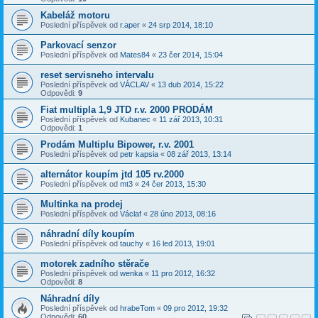
Kabeláž motoru
Poslední příspěvek od
r.aper
«
24 srp 2014, 18:10
Parkovací senzor
Poslední příspěvek od
Mates84
«
23 čer 2014, 15:04
reset servisneho intervalu
Poslední příspěvek od
VÁCLAV
«
13 dub 2014, 15:22
Odpovědi:
9
Fiat multipla 1,9 JTD r.v. 2000 PRODÁM
Poslední příspěvek od
Kubanec
«
11 zář 2013, 10:31
Odpovědi:
1
Prodám Multiplu Bipower, r.v. 2001
Poslední příspěvek od
petr kapsia
«
08 zář 2013, 13:14
alternátor koupím jtd 105 rv.2000
Poslední příspěvek od
mt3
«
24 čer 2013, 15:30
Multinka na prodej
Poslední příspěvek od
Václaf
«
28 úno 2013, 08:16
náhradní díly koupím
Poslední příspěvek od
tauchy
«
16 led 2013, 19:01
motorek zadního stěrače
Poslední příspěvek od
wenka
«
11 pro 2012, 16:32
Odpovědi:
8
Náhradní díly
Poslední příspěvek od
hrabeTom
«
09 pro 2012, 19:32
Odpovědi:
60