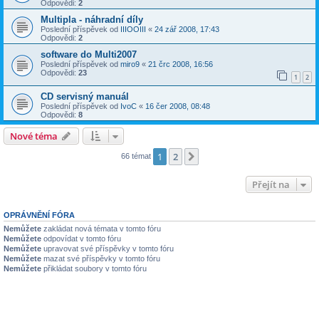
Odpovědi:
2
Multipla - náhradní díly
Poslední příspěvek od
IIIOOIII
«
24 zář 2008, 17:43
Odpovědi:
2
software do Multi2007
Poslední příspěvek od
miro9
«
21 črc 2008, 16:56
Odpovědi:
23
1
2
CD servisný manuál
Poslední příspěvek od
IvoC
«
16 čer 2008, 08:48
Odpovědi:
8
Nové téma
1
2
Další
66 témat
Přejít na
OPRÁVNĚNÍ FÓRA
Nemůžete
zakládat nová témata v tomto fóru
Nemůžete
odpovídat v tomto fóru
Nemůžete
upravovat své příspěvky v tomto fóru
Nemůžete
mazat své příspěvky v tomto fóru
Nemůžete
přikládat soubory v tomto fóru