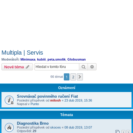
Multipla | Servis
Moderátoři:
Minimaxa
,
kubiii
,
peta.smolik
,
Globusman
Hledat
Pokročilé hledání
Nové téma
1
2
Další
66 témat
Oznámení
Srovnávač povinného ručení Fiat
Poslední příspěvek od
milosh
«
23 dub 2019, 15:36
Napsal v
Punto
Témata
Diagnostika Brno
Poslední příspěvek od
skoces
«
08 dub 2019, 13:07
Odpovědi:
29
1
2