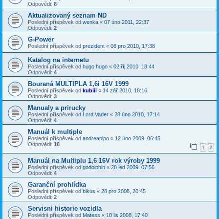
Odpovědi:
8
Aktualizovaný seznam ND
Poslední příspěvek od
wenka
«
07 úno 2011, 22:37
Odpovědi:
2
G-Power
Poslední příspěvek od
prezident
«
06 pro 2010, 17:38
Katalog na internetu
Poslední příspěvek od
hugo hugo
«
02 říj 2010, 18:44
Odpovědi:
4
Bouraná MULTIPLA 1,6i 16V 1999
Poslední příspěvek od
kubiii
«
14 zář 2010, 18:16
Odpovědi:
3
Manualy a prirucky
Poslední příspěvek od
Lord Vader
«
28 úno 2010, 17:14
Odpovědi:
4
Manuál k multiple
Poslední příspěvek od
andreapipo
«
12 úno 2009, 06:45
Odpovědi:
18
1
2
Manuál na Multiplu 1,6 16V rok výroby 1999
Poslední příspěvek od
godolphin
«
28 led 2009, 07:56
Odpovědi:
4
Garanční prohlídka
Poslední příspěvek od
bikus
«
28 pro 2008, 20:45
Odpovědi:
2
Servisni historie vozidla
Poslední příspěvek od
Matess
«
18 lis 2008, 17:40