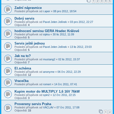
1
2
3
4
5
Zadní nápravnice
Poslední příspěvek od
r.aper
«
08 pro 2012, 18:54
Dobrý servis
Poslední příspěvek od
Pavel Jelen Jelínek
«
03 pro 2012, 22:27
Odpovědi:
4
hodnocení servisu GERA Hradec Králové
Poslední příspěvek od
sipka
«
30 lis 2012, 11:09
Odpovědi:
5
Servis ještě jednou
Poslední příspěvek od
Pavel Jelen Jelínek
«
13 lis 2012, 23:03
Odpovědi:
5
Jak na to?
Poslední příspěvek od
mustang2
«
02 lis 2012, 15:37
Odpovědi:
7
El.schéma
Poslední příspěvek od
anonyme
«
06 črc 2012, 22:29
Odpovědi:
12
Vracečka
Poslední příspěvek od
romert
«
14 črc 2011, 07:41
Kupim motor do MULTIPLY 1,6 16V 76kW
Poslední příspěvek od
spin2
«
12 črc 2011, 22:15
Odpovědi:
3
Provereny servis Praha
Poslední příspěvek od
VÁCLAV
«
07 črc 2011, 17:08
Odpovědi:
15
1
2