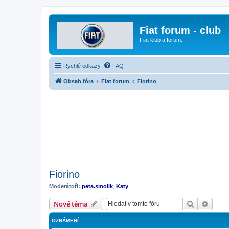
Fiat forum - club
Fiat klub a forum.
Rychlé odkazy
FAQ
Obsah fóra
Fiat forum
Fiorino
Fiorino
Moderátoři:
peta.smolik
,
Katy
Hledat
Pokroč
Nové téma
OZNÁMENÍ