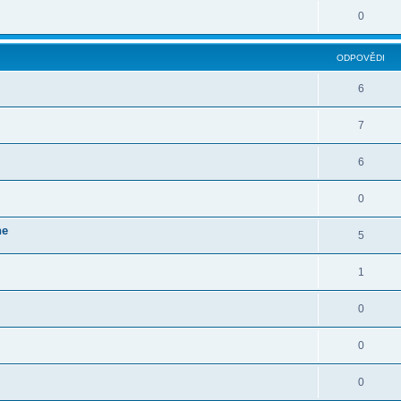
0
ODPOVĚDI
6
7
6
0
ne
5
1
0
0
0