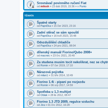
Srovnávač povinného ručení Fiat
od
milosh
»
23 dub 2019, 15:36
» v
Punto
TÉMATA
Špatné starty
od
Paprička
»
15 čer 2023, 23:16
Zadní stěrač se sám spouští
od
Paprička
»
16 kvě 2023, 15:48
Odvzdušňění chladiče
od
Paprička
»
24 pro 2021, 08:04
dílenský manuál Fiorino/Qubo 2008+
od
macnec
»
23 črc 2021, 20:40
Za studena musim tocit nekolikrat, nez se chyt
od
Romin
»
07 čer 2019, 17:10
Nárazová pojistka
od
milan1
»
31 bře 2014, 10:49
Fiorino 1.4i - pipani po rozjezdu
od
Romin
»
06 srp 2017, 14:59
Spotřeba u 1,3 multijet
od
Oblak
»
28 lis 2012, 08:47
Fiorino 1.3 JTD 2009, regulce vzduchu
od
Jira
»
01 črc 2012, 16:28