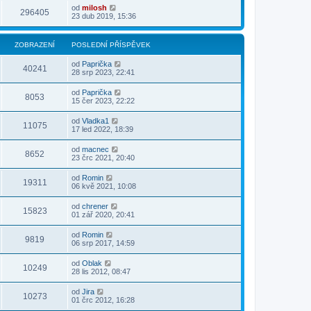
od
milosh
296405
23 dub 2019, 15:36
ZOBRAZENÍ
POSLEDNÍ PŘÍSPĚVEK
od
Paprička
40241
28 srp 2023, 22:41
od
Paprička
8053
15 čer 2023, 22:22
od
Vladka1
11075
17 led 2022, 18:39
od
macnec
8652
23 črc 2021, 20:40
od
Romin
19311
06 kvě 2021, 10:08
od
chrener
15823
01 zář 2020, 20:41
od
Romin
9819
06 srp 2017, 14:59
od
Oblak
10249
28 lis 2012, 08:47
od
Jira
10273
01 črc 2012, 16:28