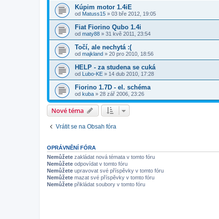
Kúpim motor 1.4iE
od
Matuss15
»
03 bře 2012, 19:05
Fiat Fiorino Qubo 1.4i
od
maty88
»
31 kvě 2011, 23:54
Točí, ale nechytá :(
od
majkland
»
20 pro 2010, 18:56
HELP - za studena se cuká
od
Lubo-KE
»
14 dub 2010, 17:28
Fiorino 1.7D - el. schéma
od
kuba
»
28 zář 2006, 23:26
Nové téma
Vrátit se na Obsah fóra
OPRÁVNĚNÍ FÓRA
Nemůžete
zakládat nová témata v tomto fóru
Nemůžete
odpovídat v tomto fóru
Nemůžete
upravovat své příspěvky v tomto fóru
Nemůžete
mazat své příspěvky v tomto fóru
Nemůžete
přikládat soubory v tomto fóru