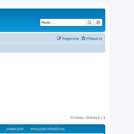
Hledat
Pokročilé hledání
Registrovat
Přihlásit se
14 témat • Stránka
1
z
1
ZOBRAZENÍ
POSLEDNÍ PŘÍSPĚVEK