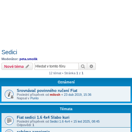
Sedici
Moderátor:
peta.smolik
Hledat
Pokročilé hledání
Nové téma
12 témat • Stránka
1
z
1
Oznámení
Srovnávač povinného ručení Fiat
Poslední příspěvek od
milosh
«
23 dub 2019, 15:36
Napsal v
Punto
Témata
Fiat sedici 1.6 4x4 Slabo kuri
Poslední příspěvek od
Sedici 1.6 4x4
«
15 led 2025, 08:45
Odpovědi:
1
schéma zapojenia