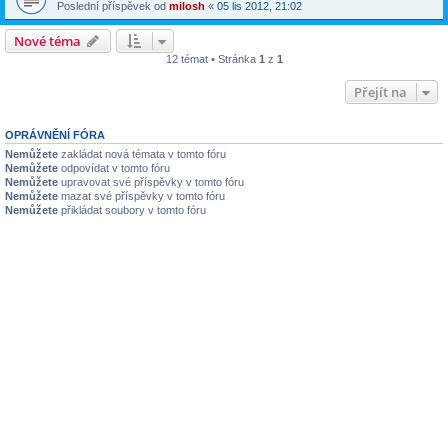
Poslední příspěvek od
milosh
«
05 lis 2012, 21:02
Nové téma
12 témat • Stránka
1
z
1
Přejít na
OPRÁVNĚNÍ FÓRA
Nemůžete
zakládat nová témata v tomto fóru
Nemůžete
odpovídat v tomto fóru
Nemůžete
upravovat své příspěvky v tomto fóru
Nemůžete
mazat své příspěvky v tomto fóru
Nemůžete
přikládat soubory v tomto fóru