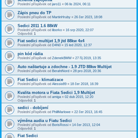
Poslední příspěvek od
jaro11
«
06 lis 2024, 06:11
Zápis pneu do TP
Poslední příspěvek od
MartinHruby
«
26 čer 2023, 18:08
Sedici 2011 1.6 88kW
Poslední příspěvek od
liborko
«
16 srp 2020, 22:07
Odpovědi:
1
Fiat sedici multijet 1,9 jtd 88kw 4x4
Poslední příspěvek od
D4N0
«
15 led 2020, 12:37
pin kód rádia
Poslední příspěvek od
ZdenekBMW
«
27 říj 2019, 13:35
Auto naštartuje a zdochne - 1.9 JTD 88kw Multijet
Poslední příspěvek od
BerahtNord
«
28 pro 2018, 20:36
Fiat Sedici - klimatizace
Poslední příspěvek od
Alessio89
«
18 čer 2018, 16:39
Kvalita motora u Fiata Sedici 1,9 Multijet
Poslední příspěvek od
amiga
«
02 dub 2015, 12:20
Odpovědi:
1
sedici - dobíjení
Poslední příspěvek od
PhillMarlowe
«
22 čer 2013, 16:45
výměna audia u Fiatu Sedici
Poslední příspěvek od
BorisRossi
«
14 čer 2013, 12:04
Odpovědi:
1
Fiat Sedici