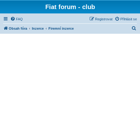
Fiat forum - club
FAQ
Registrovat
Přihlásit se
H
Obsah fóra
Inzerce
Firemní inzerce
l
e
d
a
t