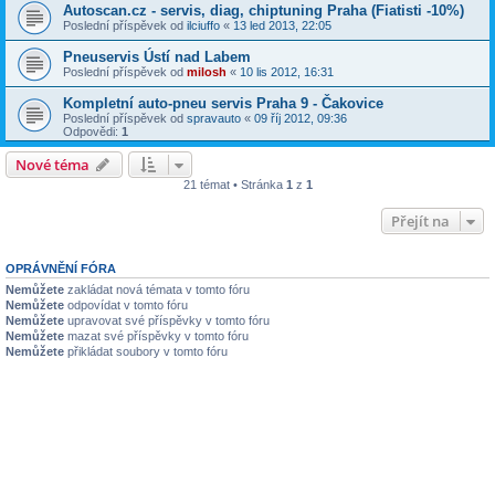
Autoscan.cz - servis, diag, chiptuning Praha (Fiatisti -10%)
Poslední příspěvek od
ilciuffo
«
13 led 2013, 22:05
Pneuservis Ústí nad Labem
Poslední příspěvek od
milosh
«
10 lis 2012, 16:31
Kompletní auto-pneu servis Praha 9 - Čakovice
Poslední příspěvek od
spravauto
«
09 říj 2012, 09:36
Odpovědi:
1
Nové téma
21 témat • Stránka
1
z
1
Přejít na
OPRÁVNĚNÍ FÓRA
Nemůžete
zakládat nová témata v tomto fóru
Nemůžete
odpovídat v tomto fóru
Nemůžete
upravovat své příspěvky v tomto fóru
Nemůžete
mazat své příspěvky v tomto fóru
Nemůžete
přikládat soubory v tomto fóru