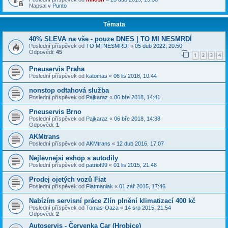
Napsal v
Punto
Témata
40% SLEVA na vše - pouze DNES | TO MI NESMRDÍ
Poslední příspěvek od
TO MI NESMRDI
«
05 dub 2022, 20:50
Odpovědi:
45
1
2
3
4
Pneuservis Praha
Poslední příspěvek od
katomas
«
06 lis 2018, 10:44
nonstop odtahová služba
Poslední příspěvek od
Pajkaraz
«
06 bře 2018, 14:41
Pneuservis Brno
Poslední příspěvek od
Pajkaraz
«
06 bře 2018, 14:38
Odpovědi:
1
AKMtrans
Poslední příspěvek od
AKMtrans
«
12 dub 2016, 17:07
Nejlevnejsi eshop s autodily
Poslední příspěvek od
patriot99
«
01 lis 2015, 21:48
Prodej ojetých vozů Fiat
Poslední příspěvek od
Fiatmaniak
«
01 zář 2015, 17:46
Nabízím servisní práce Zlín plnění klimatizací 400 kč
Poslední příspěvek od
Tomas-Oaza
«
14 srp 2015, 21:54
Odpovědi:
2
Autoservis - Červenka Car (Hrobice)