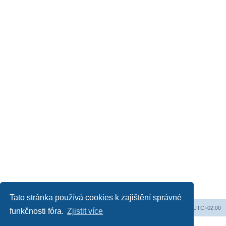
Tato stránka používá cookies k zajištění správné
Obsah fóra
Všechny časy jsou v
UTC+02:00
funkčnosti fóra.
Zjistit více
Založeno na
phpBB
® Forum Software © phpBB Limited