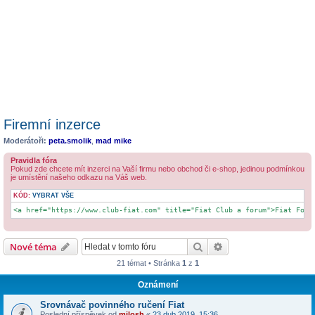
Firemní inzerce
Moderátoři:
peta.smolik
,
mad mike
Pravidla fóra
Pokud zde chcete mít inzerci na Vaší firmu nebo obchod či e-shop, jedinou podmínkou
je umístění našeho odkazu na Váš web.
KÓD:
VYBRAT VŠE
<a href="https://www.club-fiat.com" title="Fiat Club a forum">Fiat Foru
Hledat
Pokročilé hledání
Nové téma
21 témat • Stránka
1
z
1
Oznámení
Srovnávač povinného ručení Fiat
Poslední příspěvek od
milosh
«
23 dub 2019, 15:36