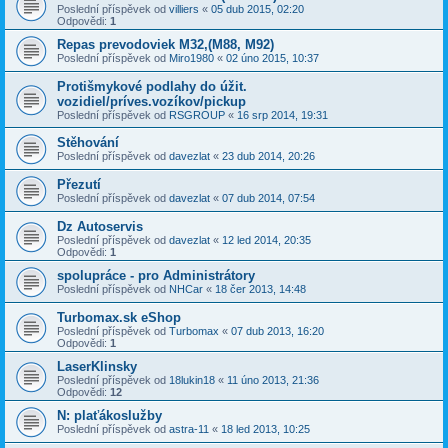
Poslední příspěvek od
villiers
«
05 dub 2015, 02:20
Odpovědi:
1
Repas prevodoviek M32,(M88, M92)
Poslední příspěvek od
Miro1980
«
02 úno 2015, 10:37
Protišmykové podlahy do úžit.
vozidiel/príves.vozíkov/pickup
Poslední příspěvek od
RSGROUP
«
16 srp 2014, 19:31
Stěhování
Poslední příspěvek od
davezlat
«
23 dub 2014, 20:26
Přezutí
Poslední příspěvek od
davezlat
«
07 dub 2014, 07:54
Dz Autoservis
Poslední příspěvek od
davezlat
«
12 led 2014, 20:35
Odpovědi:
1
spolupráce - pro Administrátory
Poslední příspěvek od
NHCar
«
18 čer 2013, 14:48
Turbomax.sk eShop
Poslední příspěvek od
Turbomax
«
07 dub 2013, 16:20
Odpovědi:
1
LaserKlinsky
Poslední příspěvek od
18lukin18
«
11 úno 2013, 21:36
Odpovědi:
12
N: plaťákoslužby
Poslední příspěvek od
astra-11
«
18 led 2013, 10:25