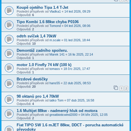
Koupě ojetého Tipa 1.4 T-Jet
Poslední příspěvek od
Vladka1
«
14 led 2026, 09:29
Odpovědi:
6
Tipo Kombi 1.6 88kw chyba P0106
Poslední příspěvek od
Tomond
«
04 led 2026, 08:06
Odpovědi:
2
odtrh svíček 1,4 70kW
Poslední příspěvek od
m.scale
«
01 led 2026, 18:44
Odpovědi:
10
Demontáž zadního spoileru.
Poslední příspěvek od
Marek 141
«
16 lis 2025, 22:14
Odpovědi:
1
motor 1.0 Firefly 74 kW (100 k)
Poslední příspěvek od
tomass
«
18 črc 2025, 17:47
Odpovědi:
1
Brzdové destičky
Poslední příspěvek od
hans55
«
22 dub 2025, 08:53
Odpovědi:
20
1
2
98 oktanů pro 1,4 70kW
Poslední příspěvek od
tatko Tom
«
07 dub 2025, 16:58
Odpovědi:
4
1.6 Multijet 88kw - nadmerný hluk od motora
Poslední příspěvek od
greatbioticwind2000
«
04 bře 2025, 12:05
Odpovědi:
2
Fiat TIPO SW 1.6 mJET 88kw, DDCT - porucha automatické
převodoky