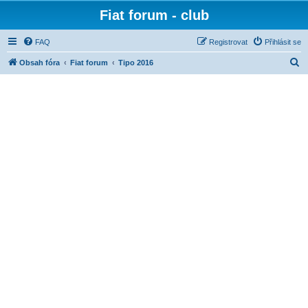
Fiat forum - club
FAQ
Registrovat
Přihlásit se
H
Obsah fóra
Fiat forum
Tipo 2016
l
e
d
a
t