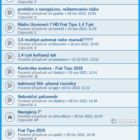
Odpovědi:
7
problém s navigáciou, reštartovanie rádia
Poslední příspěvek od
Ljubets
«
09 čer 2023, 13:55
Odpovědi:
2
Rádio Uconnect 7 HD Fiat Tipo 1,4 T-jet
Poslední příspěvek od
hans55
«
23 úno 2023, 11:25
Odpovědi:
1
1,6 multijet automat nebo manuál????
Poslední příspěvek od
Bravomv
«
18 pro 2022, 20:05
Odpovědi:
3
1.4 t-jet kolísavý tah
Poslední příspěvek od
paaulooss
«
21 říj 2022, 13:02
Kontrolka motora - Fiat Tipo 2018
Poslední příspěvek od
Vladka1
«
30 srp 2022, 12:41
Odpovědi:
11
kabinový filtr- přesné rozměry
Poslední příspěvek od
gigi
«
10 črc 2022, 11:22
Nefunkční palivoměr
Poslední příspěvek od
Vladka1
«
08 črc 2022, 14:49
Odpovědi:
1
Navigácia 7"
Poslední příspěvek od
Jirka Mirror
«
28 čer 2022, 20:54
Odpovědi:
47
1
2
3
4
Fiat Tipo 2019
Poslední příspěvek od
opel01
«
05 čer 2022, 16:28
Odpovědi:
2