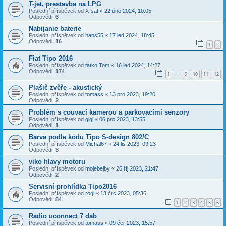
T-jet, prestavba na LPG
Poslední příspěvek od
X-sat
«
22 úno 2024, 10:05
Odpovědi:
6
Nabijanie baterie
Poslední příspěvek od
hans55
«
17 led 2024, 18:45
Odpovědi:
16
1
2
Fiat Tipo 2016
Poslední příspěvek od
tatko Tom
«
16 led 2024, 14:27
Odpovědi:
174
1
9
10
11
12
…
Plašič zvěře - akustický
Poslední příspěvek od
tomass
«
13 pro 2023, 19:20
Odpovědi:
2
Problém s couvací kamerou a parkovacími senzory
Poslední příspěvek od
gigi
«
06 pro 2023, 13:55
Odpovědi:
1
Barva podle kódu Tipo S-design 802/C
Poslední příspěvek od
Michal67
«
24 lis 2023, 09:23
Odpovědi:
3
viko hlavy motoru
Poslední příspěvek od
mojebejby
«
26 říj 2023, 21:47
Odpovědi:
2
Servisní prohlídka Tipo2016
Poslední příspěvek od
rogi
«
13 črc 2023, 05:36
Odpovědi:
84
1
2
3
4
5
6
Radio uconnect 7 dab
Poslední příspěvek od
tomass
«
09 čer 2023, 15:57