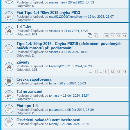
Poslední příspěvek od
manesman
«
28 led 2025, 14:39
Odpovědi:
5
Fiat Tipo 1,4 70kw 2019 chýba P013
Poslední příspěvek od
max8112000@gmail.com
«
19 led 2025, 21:07
Odpovědi:
1
1,4 T-Jet
Poslední příspěvek od
Vladka1
«
21 lis 2024, 12:21
Odpovědi:
631
1
40
41
42
43
…
Tipo 1.4. 95hp 2017 - Chyba P0219 (překročení povolených
otáček motoru) při podřarování
Poslední příspěvek od
Vladka1
«
11 lis 2024, 10:18
Odpovědi:
2
Závady
Poslední příspěvek od
FaradajXY
«
21 říj 2024, 09:23
Odpovědi:
195
1
11
12
13
14
…
Cievka zapaľovania
Poslední příspěvek od
fanta
«
20 srp 2024, 10:03
Tažné zařízení
Poslední příspěvek od
tomass
«
19 čer 2024, 13:54
Odpovědi:
10
Fiat tipo 1.4
Poslední příspěvek od
panaman1
«
05 čer 2024, 18:39
Odpovědi:
2
Osvětlení ovladačů ventilace/topení
Poslední příspěvek od
Manny
«
21 dub 2024, 17:50