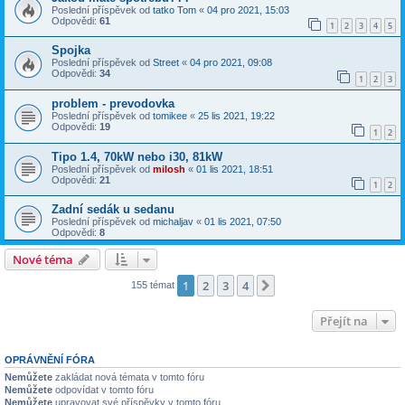
Poslední příspěvek od
tatko Tom
«
04 pro 2021, 15:03
Odpovědi:
61
1
2
3
4
5
Spojka
Poslední příspěvek od
Street
«
04 pro 2021, 09:08
Odpovědi:
34
1
2
3
problem - prevodovka
Poslední příspěvek od
tomikee
«
25 lis 2021, 19:22
Odpovědi:
19
1
2
Tipo 1.4, 70kW nebo i30, 81kW
Poslední příspěvek od
milosh
«
01 lis 2021, 18:51
Odpovědi:
21
1
2
Zadní sedák u sedanu
Poslední příspěvek od
michaljav
«
01 lis 2021, 07:50
Odpovědi:
8
Nové téma
1
2
3
4
Další
155 témat
Přejít na
OPRÁVNĚNÍ FÓRA
Nemůžete
zakládat nová témata v tomto fóru
Nemůžete
odpovídat v tomto fóru
Nemůžete
upravovat své příspěvky v tomto fóru