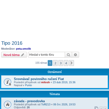
Tipo 2016
Moderátor:
peta.smolik
Hledat
Pokročilé hledání
Nové téma
1
2
3
4
Další
155 témat
Oznámení
Srovnávač povinného ručení Fiat
Poslední příspěvek od
milosh
«
23 dub 2019, 15:36
Napsal v
Punto
Témata
závada - prevodovka
Poslední příspěvek od
Toffi213
«
06 črc 2026, 19:53
Odpovědi:
26
1
2