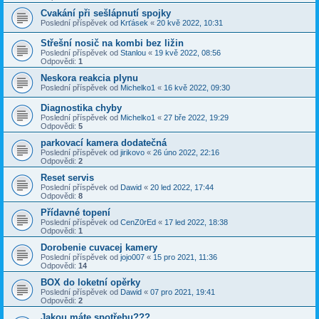
Cvakání při sešlápnutí spojky
Poslední příspěvek od
Krťásek
«
20 kvě 2022, 10:31
Střešní nosič na kombi bez ližin
Poslední příspěvek od
Stanlou
«
19 kvě 2022, 08:56
Odpovědi:
1
Neskora reakcia plynu
Poslední příspěvek od
Michelko1
«
16 kvě 2022, 09:30
Diagnostika chyby
Poslední příspěvek od
Michelko1
«
27 bře 2022, 19:29
Odpovědi:
5
parkovací kamera dodatečná
Poslední příspěvek od
jirikovo
«
26 úno 2022, 22:16
Odpovědi:
2
Reset servis
Poslední příspěvek od
Dawid
«
20 led 2022, 17:44
Odpovědi:
8
Přídavné topení
Poslední příspěvek od
CenZ0rEd
«
17 led 2022, 18:38
Odpovědi:
1
Dorobenie cuvacej kamery
Poslední příspěvek od
jojo007
«
15 pro 2021, 11:36
Odpovědi:
14
BOX do loketní opěrky
Poslední příspěvek od
Dawid
«
07 pro 2021, 19:41
Odpovědi:
2
Jakou máte spotřebu???