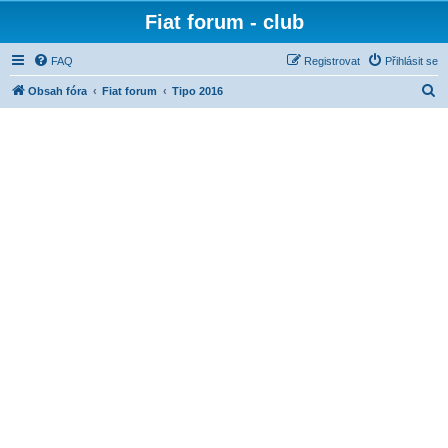
Fiat forum - club
FAQ
Registrovat
Přihlásit se
H
Obsah fóra
Fiat forum
Tipo 2016
l
e
d
a
t