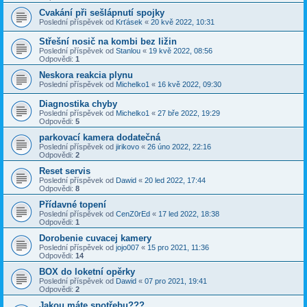
Cvakání při sešlápnutí spojky
Poslední příspěvek od
Krťásek
«
20 kvě 2022, 10:31
Střešní nosič na kombi bez ližin
Poslední příspěvek od
Stanlou
«
19 kvě 2022, 08:56
Odpovědi:
1
Neskora reakcia plynu
Poslední příspěvek od
Michelko1
«
16 kvě 2022, 09:30
Diagnostika chyby
Poslední příspěvek od
Michelko1
«
27 bře 2022, 19:29
Odpovědi:
5
parkovací kamera dodatečná
Poslední příspěvek od
jirikovo
«
26 úno 2022, 22:16
Odpovědi:
2
Reset servis
Poslední příspěvek od
Dawid
«
20 led 2022, 17:44
Odpovědi:
8
Přídavné topení
Poslední příspěvek od
CenZ0rEd
«
17 led 2022, 18:38
Odpovědi:
1
Dorobenie cuvacej kamery
Poslední příspěvek od
jojo007
«
15 pro 2021, 11:36
Odpovědi:
14
BOX do loketní opěrky
Poslední příspěvek od
Dawid
«
07 pro 2021, 19:41
Odpovědi:
2
Jakou máte spotřebu???