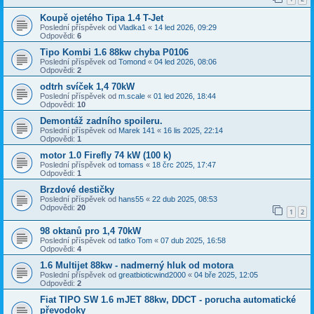
Koupě ojetého Tipa 1.4 T-Jet
Poslední příspěvek od
Vladka1
«
14 led 2026, 09:29
Odpovědi:
6
Tipo Kombi 1.6 88kw chyba P0106
Poslední příspěvek od
Tomond
«
04 led 2026, 08:06
Odpovědi:
2
odtrh svíček 1,4 70kW
Poslední příspěvek od
m.scale
«
01 led 2026, 18:44
Odpovědi:
10
Demontáž zadního spoileru.
Poslední příspěvek od
Marek 141
«
16 lis 2025, 22:14
Odpovědi:
1
motor 1.0 Firefly 74 kW (100 k)
Poslední příspěvek od
tomass
«
18 črc 2025, 17:47
Odpovědi:
1
Brzdové destičky
Poslední příspěvek od
hans55
«
22 dub 2025, 08:53
Odpovědi:
20
1
2
98 oktanů pro 1,4 70kW
Poslední příspěvek od
tatko Tom
«
07 dub 2025, 16:58
Odpovědi:
4
1.6 Multijet 88kw - nadmerný hluk od motora
Poslední příspěvek od
greatbioticwind2000
«
04 bře 2025, 12:05
Odpovědi:
2
Fiat TIPO SW 1.6 mJET 88kw, DDCT - porucha automatické
převodoky