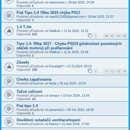
Poslední příspěvek od
manesman
«
28 led 2025, 14:39
Odpovědi:
5
Fiat Tipo 1,4 70kw 2019 chýba P013
Poslední příspěvek od
max8112000@gmail.com
«
19 led 2025, 21:07
Odpovědi:
1
1,4 T-Jet
Poslední příspěvek od
Vladka1
«
21 lis 2024, 12:21
Odpovědi:
631
1
40
41
42
43
…
Tipo 1.4. 95hp 2017 - Chyba P0219 (překročení povolených
otáček motoru) při podřarování
Poslední příspěvek od
Vladka1
«
11 lis 2024, 10:18
Odpovědi:
2
Závady
Poslední příspěvek od
FaradajXY
«
21 říj 2024, 09:23
Odpovědi:
195
1
11
12
13
14
…
Cievka zapaľovania
Poslední příspěvek od
fanta
«
20 srp 2024, 10:03
Tažné zařízení
Poslední příspěvek od
tomass
«
19 čer 2024, 13:54
Odpovědi:
10
Fiat tipo 1.4
Poslední příspěvek od
panaman1
«
05 čer 2024, 18:39
Odpovědi:
2
Osvětlení ovladačů ventilace/topení
Poslední příspěvek od
Manny
«
21 dub 2024, 17:50