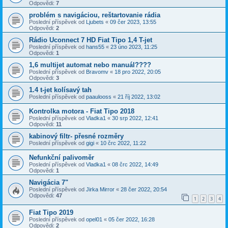
Odpovědi:
7
problém s navigáciou, reštartovanie rádia
Poslední příspěvek od
Ljubets
«
09 čer 2023, 13:55
Odpovědi:
2
Rádio Uconnect 7 HD Fiat Tipo 1,4 T-jet
Poslední příspěvek od
hans55
«
23 úno 2023, 11:25
Odpovědi:
1
1,6 multijet automat nebo manuál????
Poslední příspěvek od
Bravomv
«
18 pro 2022, 20:05
Odpovědi:
3
1.4 t-jet kolísavý tah
Poslední příspěvek od
paaulooss
«
21 říj 2022, 13:02
Kontrolka motora - Fiat Tipo 2018
Poslední příspěvek od
Vladka1
«
30 srp 2022, 12:41
Odpovědi:
11
kabinový filtr- přesné rozměry
Poslední příspěvek od
gigi
«
10 črc 2022, 11:22
Nefunkční palivoměr
Poslední příspěvek od
Vladka1
«
08 črc 2022, 14:49
Odpovědi:
1
Navigácia 7"
Poslední příspěvek od
Jirka Mirror
«
28 čer 2022, 20:54
Odpovědi:
47
1
2
3
4
Fiat Tipo 2019
Poslední příspěvek od
opel01
«
05 čer 2022, 16:28
Odpovědi:
2