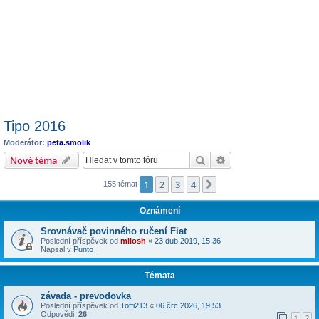
Tipo 2016
Moderátor:
peta.smolik
Hledat
Pokročilé hledání
Nové téma
1
2
3
4
Další
155 témat
Oznámení
Srovnávač povinného ručení Fiat
Poslední příspěvek od
milosh
«
23 dub 2019, 15:36
Napsal v
Punto
Témata
závada - prevodovka
Poslední příspěvek od
Toffi213
«
06 črc 2026, 19:53
Odpovědi:
26
1
2