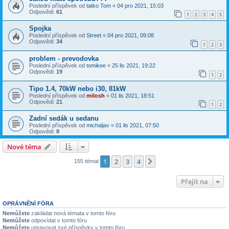
Poslední příspěvek od
tatko Tom
«
04 pro 2021, 15:03
Odpovědi:
61
1
2
3
4
5
Spojka
Poslední příspěvek od
Street
«
04 pro 2021, 09:08
Odpovědi:
34
1
2
3
problem - prevodovka
Poslední příspěvek od
tomikee
«
25 lis 2021, 19:22
Odpovědi:
19
1
2
Tipo 1.4, 70kW nebo i30, 81kW
Poslední příspěvek od
milosh
«
01 lis 2021, 18:51
Odpovědi:
21
1
2
Zadní sedák u sedanu
Poslední příspěvek od
michaljav
«
01 lis 2021, 07:50
Odpovědi:
8
Nové téma
1
2
3
4
Další
155 témat
Přejít na
OPRÁVNĚNÍ FÓRA
Nemůžete
zakládat nová témata v tomto fóru
Nemůžete
odpovídat v tomto fóru
Nemůžete
upravovat své příspěvky v tomto fóru