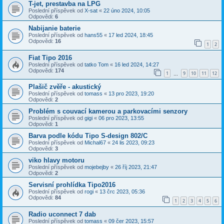
T-jet, prestavba na LPG
Poslední příspěvek od
X-sat
«
22 úno 2024, 10:05
Odpovědi:
6
Nabijanie baterie
Poslední příspěvek od
hans55
«
17 led 2024, 18:45
Odpovědi:
16
1
2
Fiat Tipo 2016
Poslední příspěvek od
tatko Tom
«
16 led 2024, 14:27
Odpovědi:
174
1
9
10
11
12
…
Plašič zvěře - akustický
Poslední příspěvek od
tomass
«
13 pro 2023, 19:20
Odpovědi:
2
Problém s couvací kamerou a parkovacími senzory
Poslední příspěvek od
gigi
«
06 pro 2023, 13:55
Odpovědi:
1
Barva podle kódu Tipo S-design 802/C
Poslední příspěvek od
Michal67
«
24 lis 2023, 09:23
Odpovědi:
3
viko hlavy motoru
Poslední příspěvek od
mojebejby
«
26 říj 2023, 21:47
Odpovědi:
2
Servisní prohlídka Tipo2016
Poslední příspěvek od
rogi
«
13 črc 2023, 05:36
Odpovědi:
84
1
2
3
4
5
6
Radio uconnect 7 dab
Poslední příspěvek od
tomass
«
09 čer 2023, 15:57