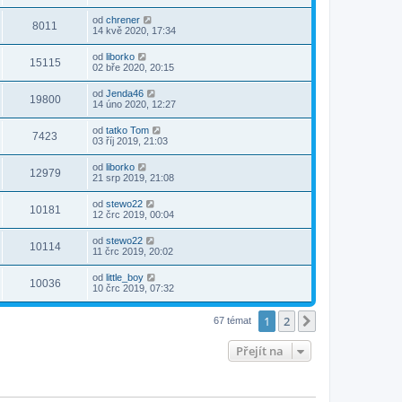
od
chrener
8011
14 kvě 2020, 17:34
od
liborko
15115
02 bře 2020, 20:15
od
Jenda46
19800
14 úno 2020, 12:27
od
tatko Tom
7423
03 říj 2019, 21:03
od
liborko
12979
21 srp 2019, 21:08
od
stewo22
10181
12 črc 2019, 00:04
od
stewo22
10114
11 črc 2019, 20:02
od
little_boy
10036
10 črc 2019, 07:32
1
2
Další
67 témat
Přejít na