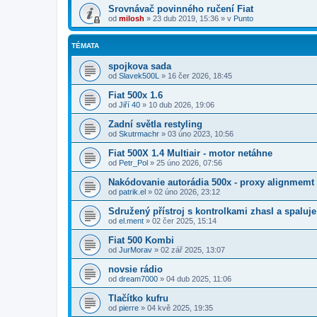
Srovnávač povinného ručení Fiat
od
milosh
»
23 dub 2019, 15:36
» v
Punto
TÉMATA
spojkova sada
od
Slavek500L
»
16 čer 2026, 18:45
Fiat 500x 1.6
od
Jiří 40
»
10 dub 2026, 19:06
Zadní světla restyling
od
Skutrmachr
»
03 úno 2023, 10:56
Fiat 500X 1.4 Multiair - motor netáhne
od
Petr_Pol
»
25 úno 2026, 07:56
Nakódovanie autorádia 500x - proxy alignmemt
od
patrik.el
»
02 úno 2026, 23:12
Sdružený přístroj s kontrolkami zhasl a spaluje
od
el.ment
»
02 čer 2025, 15:14
Fiat 500 Kombi
od
JurMorav
»
02 zář 2025, 13:07
novsie rádio
od
dream7000
»
04 dub 2025, 11:06
Tlačítko kufru
od
pierre
»
04 kvě 2025, 19:35