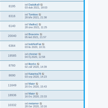
od
Dadulka9
8195
03 dub 2021, 18:03
od
Tomboo
8316
28 bře 2021, 21:38
od
Vladka1
6140
28 úno 2021, 11:25
od
Bravomv
20040
05 led 2021, 21:57
od
bobNotFiat
6364
03 lis 2020, 10:31
od
chrener
19585
04 říj 2020, 12:58
od
liborko
8760
02 zář 2020, 14:39
od
Katarina78
8690
03 srp 2020, 14:23
od
Maior
11649
20 črc 2020, 15:43
od
Maior
18936
16 črc 2020, 23:33
od
metamor
10332
28 čer 2020, 10:16