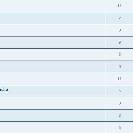
11
2
0
9
2
0
11
gnálu
5
0
3
5