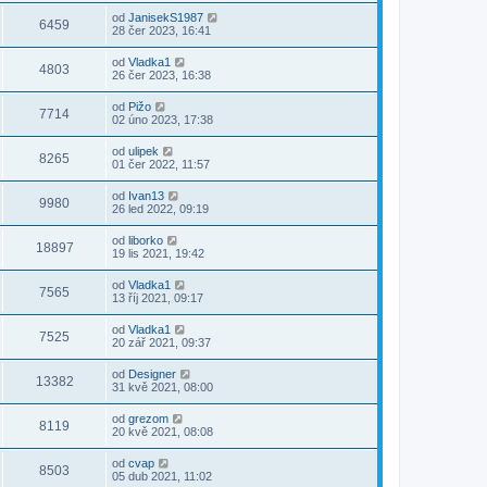
od
JanisekS1987
6459
28 čer 2023, 16:41
od
Vladka1
4803
26 čer 2023, 16:38
od
Pižo
7714
02 úno 2023, 17:38
od
ulipek
8265
01 čer 2022, 11:57
od
Ivan13
9980
26 led 2022, 09:19
od
liborko
18897
19 lis 2021, 19:42
od
Vladka1
7565
13 říj 2021, 09:17
od
Vladka1
7525
20 zář 2021, 09:37
od
Designer
13382
31 kvě 2021, 08:00
od
grezom
8119
20 kvě 2021, 08:08
od
cvap
8503
05 dub 2021, 11:02