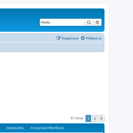
Hledat
Pokročilé hledání
Registrovat
Přihlásit se
1
2
Další
67 témat
ZOBRAZENÍ
POSLEDNÍ PŘÍSPĚVEK