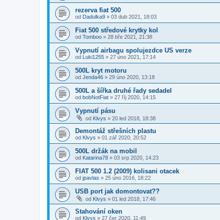
rezerva fiat 500
od
Dadulka9
»
03 dub 2021, 18:03
Fiat 500 středové krytky kol
od
Tomboo
»
28 bře 2021, 21:38
Vypnutí airbagu spolujezdce US verze
od
Luki1255
»
27 úno 2021, 17:14
500L kryt motoru
od
Jenda46
»
29 úno 2020, 13:18
500L a šířka druhé řady sedadel
od
bobNotFiat
»
27 říj 2020, 14:15
Vypnutí pásu
od
Klvys
»
20 led 2018, 18:38
Demontáž střešních plastu
od
Klvys
»
01 zář 2020, 20:52
500L držák na mobil
od
Katarina78
»
03 srp 2020, 14:23
FIAT 500 1.2 (2009) kolisani otacek
od
jpavlas
»
25 úno 2016, 18:22
USB port jak domontovat??
od
Klvys
»
01 led 2018, 17:46
Stahování oken
od
Klvys
»
27 čer 2020, 11:49