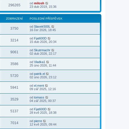
od
milosh
296265
23 dub 2019, 15:36
ZOBRAZENÍ
POSLEDNÍ PŘÍSPĚVEK
od
Slavek500L
3750
16 čer 2026, 18:45
od
Fjat600D
3214
15 dub 2026, 20:34
od
Skutrmachr
9061
02 dub 2026, 22:17
od
Vladka1
3586
25 úno 2026, 11:44
od
patrik.el
5720
02 úno 2026, 23:12
od
el.ment
5941
09 zář 2025, 12:16
od
tomass
3529
04 zář 2025, 00:37
od
Fjat600D
5137
28 kvě 2025, 18:38
od
pierre
7014
12 kvě 2025, 09:44