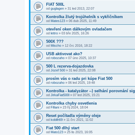
FIAT 500L
od
guglagen
»
31 led 2013, 22:07
Kontrolka žlutý trojúhelník s vykřičníkem
od
Mates123
»
06 dub 2025, 11:49
otevření oken dálkovým ovladačem
od
lettro
»
03 bře 2025, 16:26
500X ???
od
Mischo
»
12 črc 2016, 18:22
USB aktivovat ako?
od
robozaho
»
07 úno 2025, 10:37
500 L rezerva-dojazdovka
od
Jozef 500
»
31 led 2025, 22:08
prosím vás o radu pri kúpe Fiat 500
od
robozaho
»
06 led 2025, 19:48
Kontrolka - katalyzátor --⟩ selhání porovnání si
od
JirkaFiat500l
»
07 led 2025, 15:21
Kontrolka chyby osvetlenia
od
Fifiani
»
23 říj 2024, 18:04
Reset počítadla výměny oleje
od
koblih69
»
11 črc 2021, 11:02
Fiat 500 dlhý start
od
Mato123
»
25 lis 2023, 16:05