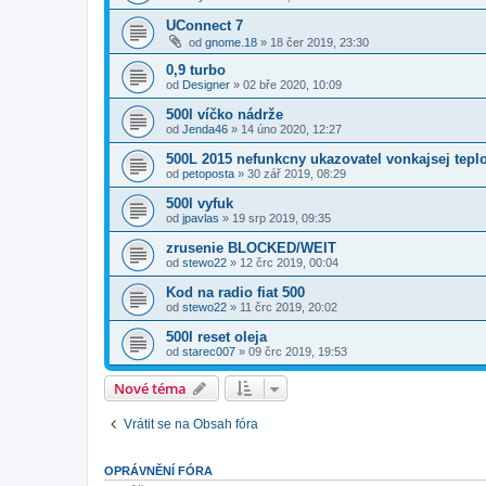
UConnect 7
od
gnome.18
»
18 čer 2019, 23:30
0,9 turbo
od
Designer
»
02 bře 2020, 10:09
500l víčko nádrže
od
Jenda46
»
14 úno 2020, 12:27
500L 2015 nefunkcny ukazovatel vonkajsej tepl
od
petoposta
»
30 zář 2019, 08:29
500l vyfuk
od
jpavlas
»
19 srp 2019, 09:35
zrusenie BLOCKED/WEIT
od
stewo22
»
12 črc 2019, 00:04
Kod na radio fiat 500
od
stewo22
»
11 črc 2019, 20:02
500l reset oleja
od
starec007
»
09 črc 2019, 19:53
Nové téma
Vrátit se na Obsah fóra
OPRÁVNĚNÍ FÓRA