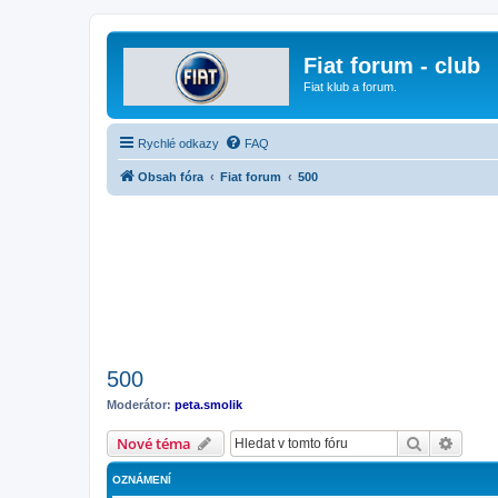
Fiat forum - club
Fiat klub a forum.
Rychlé odkazy
FAQ
Obsah fóra
Fiat forum
500
500
Moderátor:
peta.smolik
Hledat
Pokroč
Nové téma
OZNÁMENÍ