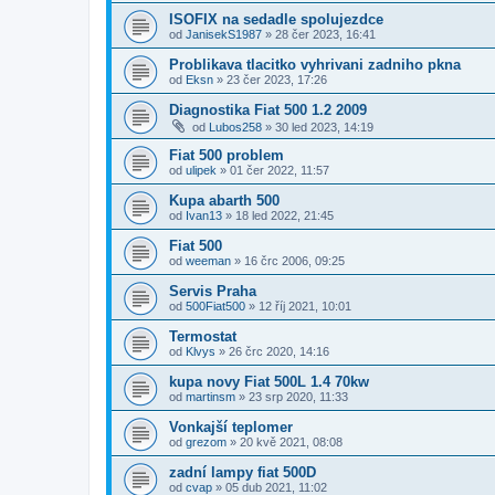
ISOFIX na sedadle spolujezdce
od
JanisekS1987
»
28 čer 2023, 16:41
Problikava tlacitko vyhrivani zadniho pkna
od
Eksn
»
23 čer 2023, 17:26
Diagnostika Fiat 500 1.2 2009
od
Lubos258
»
30 led 2023, 14:19
Fiat 500 problem
od
ulipek
»
01 čer 2022, 11:57
Kupa abarth 500
od
Ivan13
»
18 led 2022, 21:45
Fiat 500
od
weeman
»
16 črc 2006, 09:25
Servis Praha
od
500Fiat500
»
12 říj 2021, 10:01
Termostat
od
Klvys
»
26 črc 2020, 14:16
kupa novy Fiat 500L 1.4 70kw
od
martinsm
»
23 srp 2020, 11:33
Vonkajší teplomer
od
grezom
»
20 kvě 2021, 08:08
zadní lampy fiat 500D
od
cvap
»
05 dub 2021, 11:02