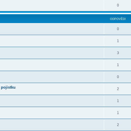
0
ODPOVĚDI
0
1
3
1
0
 pojistku
2
1
1
2