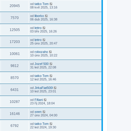
od
tatko Tom
20945
08 kvě 2025, 13:16
od
liborko
7570
06 dub 2025, 16:38
od
lettro
12505
03 bře 2025, 16:26
od
lettro
17203
25 úno 2025, 20:47
od
robozaho
10061
10 úno 2025, 10:22
od
Jozef 500
9812
31 led 2025, 22:08
od
tatko Tom
8570
12 led 2025, 16:46
od
JirkaFiat500l
6431
10 led 2025, 23:01
od
Fifiani
10287
23 říj 2024, 18:04
od
xeen
16146
27 úno 2024, 04:00
od
tatko Tom
6792
22 led 2024, 19:30