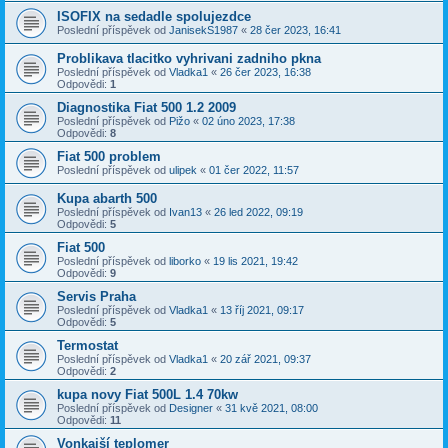
ISOFIX na sedadle spolujezdce
Poslední příspěvek od
JanisekS1987
«
28 čer 2023, 16:41
Problikava tlacitko vyhrivani zadniho pkna
Poslední příspěvek od
Vladka1
«
26 čer 2023, 16:38
Odpovědi:
1
Diagnostika Fiat 500 1.2 2009
Poslední příspěvek od
Pižo
«
02 úno 2023, 17:38
Odpovědi:
8
Fiat 500 problem
Poslední příspěvek od
ulipek
«
01 čer 2022, 11:57
Kupa abarth 500
Poslední příspěvek od
Ivan13
«
26 led 2022, 09:19
Odpovědi:
5
Fiat 500
Poslední příspěvek od
liborko
«
19 lis 2021, 19:42
Odpovědi:
9
Servis Praha
Poslední příspěvek od
Vladka1
«
13 říj 2021, 09:17
Odpovědi:
5
Termostat
Poslední příspěvek od
Vladka1
«
20 zář 2021, 09:37
Odpovědi:
2
kupa novy Fiat 500L 1.4 70kw
Poslední příspěvek od
Designer
«
31 kvě 2021, 08:00
Odpovědi:
11
Vonkajší teplomer