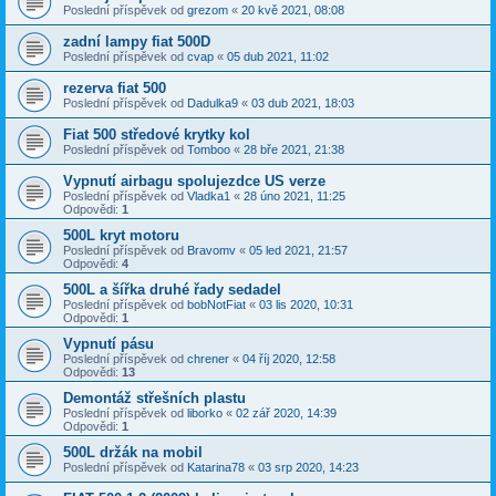
Poslední příspěvek od
grezom
«
20 kvě 2021, 08:08
zadní lampy fiat 500D
Poslední příspěvek od
cvap
«
05 dub 2021, 11:02
rezerva fiat 500
Poslední příspěvek od
Dadulka9
«
03 dub 2021, 18:03
Fiat 500 středové krytky kol
Poslední příspěvek od
Tomboo
«
28 bře 2021, 21:38
Vypnutí airbagu spolujezdce US verze
Poslední příspěvek od
Vladka1
«
28 úno 2021, 11:25
Odpovědi:
1
500L kryt motoru
Poslední příspěvek od
Bravomv
«
05 led 2021, 21:57
Odpovědi:
4
500L a šířka druhé řady sedadel
Poslední příspěvek od
bobNotFiat
«
03 lis 2020, 10:31
Odpovědi:
1
Vypnutí pásu
Poslední příspěvek od
chrener
«
04 říj 2020, 12:58
Odpovědi:
13
Demontáž střešních plastu
Poslední příspěvek od
liborko
«
02 zář 2020, 14:39
Odpovědi:
1
500L držák na mobil
Poslední příspěvek od
Katarina78
«
03 srp 2020, 14:23