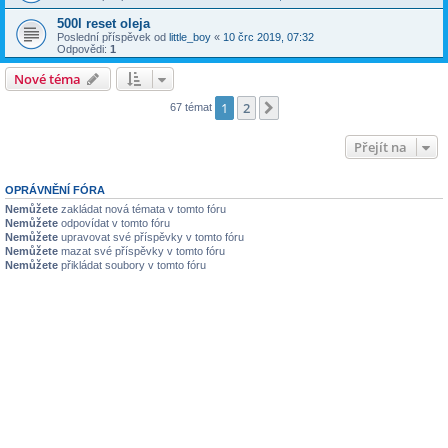
500l reset oleja
Poslední příspěvek od
little_boy
«
10 črc 2019, 07:32
Odpovědi:
1
Nové téma
1
2
Další
67 témat
Přejít na
OPRÁVNĚNÍ FÓRA
Nemůžete
zakládat nová témata v tomto fóru
Nemůžete
odpovídat v tomto fóru
Nemůžete
upravovat své příspěvky v tomto fóru
Nemůžete
mazat své příspěvky v tomto fóru
Nemůžete
přikládat soubory v tomto fóru