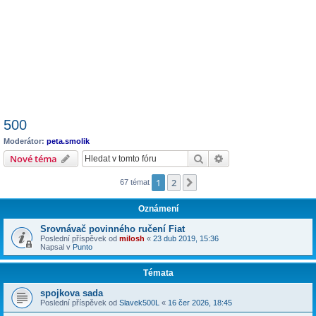
500
Moderátor:
peta.smolik
Hledat
Pokročilé hledání
Nové téma
1
2
Další
67 témat
Oznámení
Srovnávač povinného ručení Fiat
Poslední příspěvek od
milosh
«
23 dub 2019, 15:36
Napsal v
Punto
Témata
spojkova sada
Poslední příspěvek od
Slavek500L
«
16 čer 2026, 18:45