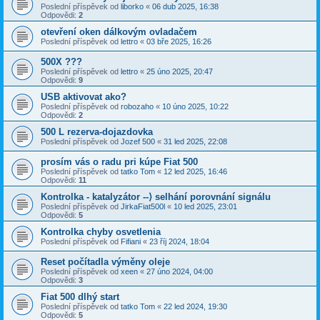
Poslední příspěvek od
liborko
«
06 dub 2025, 16:38
Odpovědi:
2
otevření oken dálkovým ovladačem
Poslední příspěvek od
lettro
«
03 bře 2025, 16:26
500X ???
Poslední příspěvek od
lettro
«
25 úno 2025, 20:47
Odpovědi:
9
USB aktivovat ako?
Poslední příspěvek od
robozaho
«
10 úno 2025, 10:22
Odpovědi:
2
500 L rezerva-dojazdovka
Poslední příspěvek od
Jozef 500
«
31 led 2025, 22:08
prosím vás o radu pri kúpe Fiat 500
Poslední příspěvek od
tatko Tom
«
12 led 2025, 16:46
Odpovědi:
11
Kontrolka - katalyzátor --⟩ selhání porovnání signálu
Poslední příspěvek od
JirkaFiat500l
«
10 led 2025, 23:01
Odpovědi:
5
Kontrolka chyby osvetlenia
Poslední příspěvek od
Fifiani
«
23 říj 2024, 18:04
Reset počítadla výměny oleje
Poslední příspěvek od
xeen
«
27 úno 2024, 04:00
Odpovědi:
3
Fiat 500 dlhý start
Poslední příspěvek od
tatko Tom
«
22 led 2024, 19:30
Odpovědi:
5