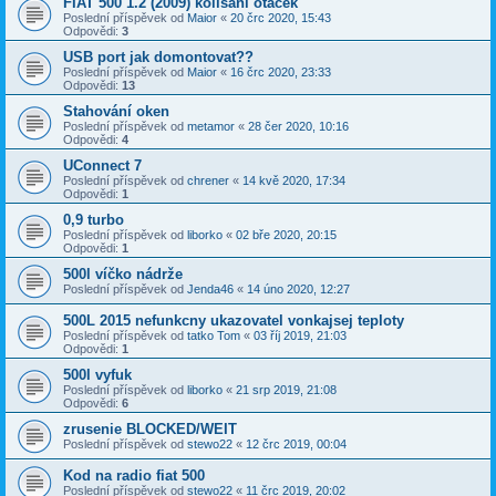
FIAT 500 1.2 (2009) kolisani otacek
Poslední příspěvek od
Maior
«
20 črc 2020, 15:43
Odpovědi:
3
USB port jak domontovat??
Poslední příspěvek od
Maior
«
16 črc 2020, 23:33
Odpovědi:
13
Stahování oken
Poslední příspěvek od
metamor
«
28 čer 2020, 10:16
Odpovědi:
4
UConnect 7
Poslední příspěvek od
chrener
«
14 kvě 2020, 17:34
Odpovědi:
1
0,9 turbo
Poslední příspěvek od
liborko
«
02 bře 2020, 20:15
Odpovědi:
1
500l víčko nádrže
Poslední příspěvek od
Jenda46
«
14 úno 2020, 12:27
500L 2015 nefunkcny ukazovatel vonkajsej teploty
Poslední příspěvek od
tatko Tom
«
03 říj 2019, 21:03
Odpovědi:
1
500l vyfuk
Poslední příspěvek od
liborko
«
21 srp 2019, 21:08
Odpovědi:
6
zrusenie BLOCKED/WEIT
Poslední příspěvek od
stewo22
«
12 črc 2019, 00:04
Kod na radio fiat 500
Poslední příspěvek od
stewo22
«
11 črc 2019, 20:02