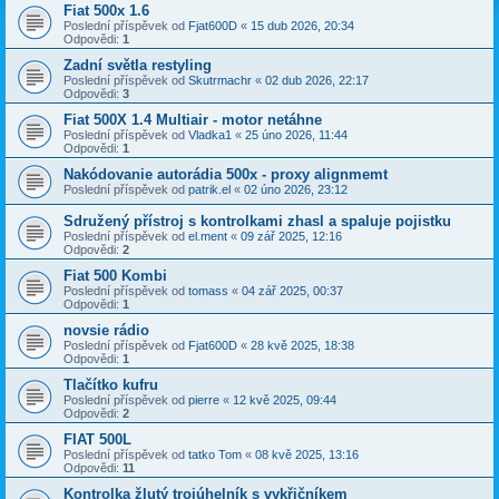
Fiat 500x 1.6
Poslední příspěvek od
Fjat600D
«
15 dub 2026, 20:34
Odpovědi:
1
Zadní světla restyling
Poslední příspěvek od
Skutrmachr
«
02 dub 2026, 22:17
Odpovědi:
3
Fiat 500X 1.4 Multiair - motor netáhne
Poslední příspěvek od
Vladka1
«
25 úno 2026, 11:44
Odpovědi:
1
Nakódovanie autorádia 500x - proxy alignmemt
Poslední příspěvek od
patrik.el
«
02 úno 2026, 23:12
Sdružený přístroj s kontrolkami zhasl a spaluje pojistku
Poslední příspěvek od
el.ment
«
09 zář 2025, 12:16
Odpovědi:
2
Fiat 500 Kombi
Poslední příspěvek od
tomass
«
04 zář 2025, 00:37
Odpovědi:
1
novsie rádio
Poslední příspěvek od
Fjat600D
«
28 kvě 2025, 18:38
Odpovědi:
1
Tlačítko kufru
Poslední příspěvek od
pierre
«
12 kvě 2025, 09:44
Odpovědi:
2
FIAT 500L
Poslední příspěvek od
tatko Tom
«
08 kvě 2025, 13:16
Odpovědi:
11
Kontrolka žlutý trojúhelník s vykřičníkem