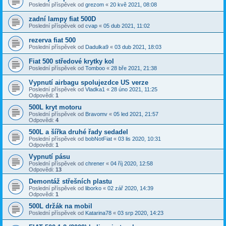
Poslední příspěvek od
grezom
«
20 kvě 2021, 08:08
zadní lampy fiat 500D
Poslední příspěvek od
cvap
«
05 dub 2021, 11:02
rezerva fiat 500
Poslední příspěvek od
Dadulka9
«
03 dub 2021, 18:03
Fiat 500 středové krytky kol
Poslední příspěvek od
Tomboo
«
28 bře 2021, 21:38
Vypnutí airbagu spolujezdce US verze
Poslední příspěvek od
Vladka1
«
28 úno 2021, 11:25
Odpovědi:
1
500L kryt motoru
Poslední příspěvek od
Bravomv
«
05 led 2021, 21:57
Odpovědi:
4
500L a šířka druhé řady sedadel
Poslední příspěvek od
bobNotFiat
«
03 lis 2020, 10:31
Odpovědi:
1
Vypnutí pásu
Poslední příspěvek od
chrener
«
04 říj 2020, 12:58
Odpovědi:
13
Demontáž střešních plastu
Poslední příspěvek od
liborko
«
02 zář 2020, 14:39
Odpovědi:
1
500L držák na mobil
Poslední příspěvek od
Katarina78
«
03 srp 2020, 14:23