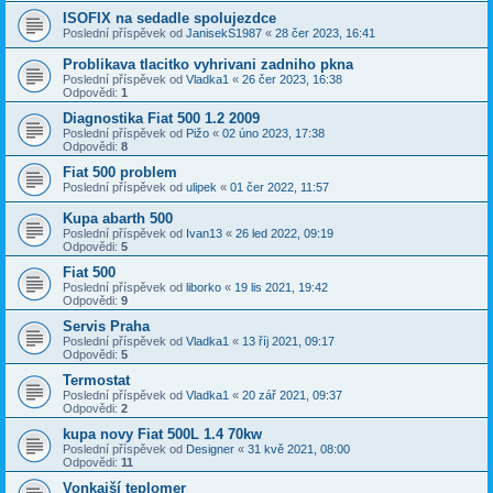
ISOFIX na sedadle spolujezdce
Poslední příspěvek od
JanisekS1987
«
28 čer 2023, 16:41
Problikava tlacitko vyhrivani zadniho pkna
Poslední příspěvek od
Vladka1
«
26 čer 2023, 16:38
Odpovědi:
1
Diagnostika Fiat 500 1.2 2009
Poslední příspěvek od
Pižo
«
02 úno 2023, 17:38
Odpovědi:
8
Fiat 500 problem
Poslední příspěvek od
ulipek
«
01 čer 2022, 11:57
Kupa abarth 500
Poslední příspěvek od
Ivan13
«
26 led 2022, 09:19
Odpovědi:
5
Fiat 500
Poslední příspěvek od
liborko
«
19 lis 2021, 19:42
Odpovědi:
9
Servis Praha
Poslední příspěvek od
Vladka1
«
13 říj 2021, 09:17
Odpovědi:
5
Termostat
Poslední příspěvek od
Vladka1
«
20 zář 2021, 09:37
Odpovědi:
2
kupa novy Fiat 500L 1.4 70kw
Poslední příspěvek od
Designer
«
31 kvě 2021, 08:00
Odpovědi:
11
Vonkajší teplomer