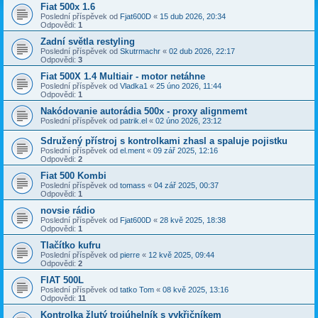
Fiat 500x 1.6
Poslední příspěvek od
Fjat600D
«
15 dub 2026, 20:34
Odpovědi:
1
Zadní světla restyling
Poslední příspěvek od
Skutrmachr
«
02 dub 2026, 22:17
Odpovědi:
3
Fiat 500X 1.4 Multiair - motor netáhne
Poslední příspěvek od
Vladka1
«
25 úno 2026, 11:44
Odpovědi:
1
Nakódovanie autorádia 500x - proxy alignmemt
Poslední příspěvek od
patrik.el
«
02 úno 2026, 23:12
Sdružený přístroj s kontrolkami zhasl a spaluje pojistku
Poslední příspěvek od
el.ment
«
09 zář 2025, 12:16
Odpovědi:
2
Fiat 500 Kombi
Poslední příspěvek od
tomass
«
04 zář 2025, 00:37
Odpovědi:
1
novsie rádio
Poslední příspěvek od
Fjat600D
«
28 kvě 2025, 18:38
Odpovědi:
1
Tlačítko kufru
Poslední příspěvek od
pierre
«
12 kvě 2025, 09:44
Odpovědi:
2
FIAT 500L
Poslední příspěvek od
tatko Tom
«
08 kvě 2025, 13:16
Odpovědi:
11
Kontrolka žlutý trojúhelník s vykřičníkem