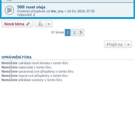
500l reset oleja
Poslední příspěvek od
little_boy
«
10 črc 2019, 07:32
Odpovědi:
1
Nové téma
1
2
Další
67 témat
Přejít na
OPRÁVNĚNÍ FÓRA
Nemůžete
zakládat nová témata v tomto fóru
Nemůžete
odpovídat v tomto fóru
Nemůžete
upravovat své příspěvky v tomto fóru
Nemůžete
mazat své příspěvky v tomto fóru
Nemůžete
přikládat soubory v tomto fóru