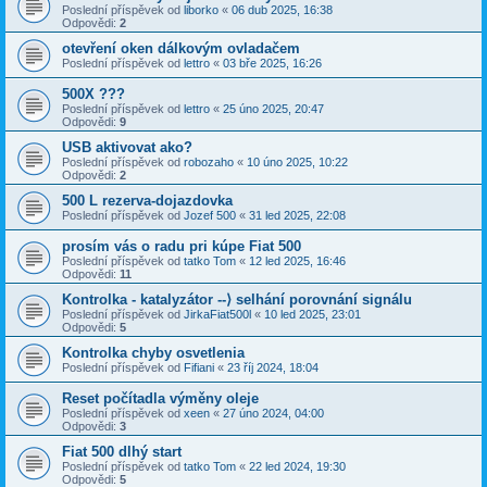
Poslední příspěvek od
liborko
«
06 dub 2025, 16:38
Odpovědi:
2
otevření oken dálkovým ovladačem
Poslední příspěvek od
lettro
«
03 bře 2025, 16:26
500X ???
Poslední příspěvek od
lettro
«
25 úno 2025, 20:47
Odpovědi:
9
USB aktivovat ako?
Poslední příspěvek od
robozaho
«
10 úno 2025, 10:22
Odpovědi:
2
500 L rezerva-dojazdovka
Poslední příspěvek od
Jozef 500
«
31 led 2025, 22:08
prosím vás o radu pri kúpe Fiat 500
Poslední příspěvek od
tatko Tom
«
12 led 2025, 16:46
Odpovědi:
11
Kontrolka - katalyzátor --⟩ selhání porovnání signálu
Poslední příspěvek od
JirkaFiat500l
«
10 led 2025, 23:01
Odpovědi:
5
Kontrolka chyby osvetlenia
Poslední příspěvek od
Fifiani
«
23 říj 2024, 18:04
Reset počítadla výměny oleje
Poslední příspěvek od
xeen
«
27 úno 2024, 04:00
Odpovědi:
3
Fiat 500 dlhý start
Poslední příspěvek od
tatko Tom
«
22 led 2024, 19:30
Odpovědi:
5