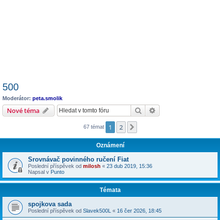
500
Moderátor:
peta.smolik
Hledat
Pokročilé hledání
Nové téma
1
2
Další
67 témat
Oznámení
Srovnávač povinného ručení Fiat
Poslední příspěvek od
milosh
«
23 dub 2019, 15:36
Napsal v
Punto
Témata
spojkova sada
Poslední příspěvek od
Slavek500L
«
16 čer 2026, 18:45