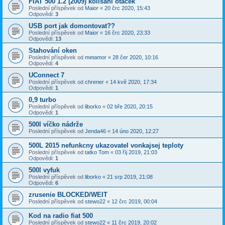
FIAT 500 1.2 (2009) kolisani otacek
Poslední příspěvek od
Maior
«
20 črc 2020, 15:43
Odpovědi:
3
USB port jak domontovat??
Poslední příspěvek od
Maior
«
16 črc 2020, 23:33
Odpovědi:
13
Stahování oken
Poslední příspěvek od
metamor
«
28 čer 2020, 10:16
Odpovědi:
4
UConnect 7
Poslední příspěvek od
chrener
«
14 kvě 2020, 17:34
Odpovědi:
1
0,9 turbo
Poslední příspěvek od
liborko
«
02 bře 2020, 20:15
Odpovědi:
1
500l víčko nádrže
Poslední příspěvek od
Jenda46
«
14 úno 2020, 12:27
500L 2015 nefunkcny ukazovatel vonkajsej teploty
Poslední příspěvek od
tatko Tom
«
03 říj 2019, 21:03
Odpovědi:
1
500l vyfuk
Poslední příspěvek od
liborko
«
21 srp 2019, 21:08
Odpovědi:
6
zrusenie BLOCKED/WEIT
Poslední příspěvek od
stewo22
«
12 črc 2019, 00:04
Kod na radio fiat 500
Poslední příspěvek od
stewo22
«
11 črc 2019, 20:02