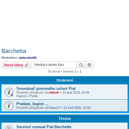
Barchetta
Moderátor:
peta.smolik
Hledat
Pokročilé hledání
Nové téma
36 témat • Stránka
1
z
1
Oznámení
Srovnávač povinného ručení Fiat
Poslední příspěvek od
milosh
«
23 dub 2019, 15:36
Napsal v
Punto
Predam, kupim ...
Poslední příspěvek od
Noinu27
«
21 kvě 2009, 12:56
Témata
Servisní manual Fiat Barchetta