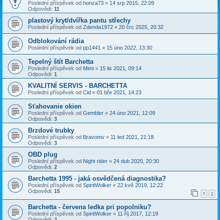
Poslední příspěvek od
honza73
«
14 srp 2015, 22:09
Odpovědi:
11
plastový kryt/dvířka pantu střechy
Poslední příspěvek od
Zdenda1972
«
20 črc 2025, 20:32
Odblokování rádia
Poslední příspěvek od
pp1441
«
15 úno 2022, 13:30
Tepelný štít Barchetta
Poslední příspěvek od
Mimi
«
15 lis 2021, 09:14
Odpovědi:
1
KVALITNÍ SERVIS - BARCHETTA
Poslední příspěvek od
Cid
«
01 bře 2021, 14:23
Sťahovanie okien
Poslední příspěvek od
Gembler
«
24 úno 2021, 12:09
Odpovědi:
3
Brzdové trubky
Poslední příspěvek od
Bravomv
«
11 led 2021, 21:18
Odpovědi:
3
OBD plug
Poslední příspěvek od
Night rider
«
24 dub 2020, 20:30
Odpovědi:
2
Barchetta 1995 - jaká osvědčená diagnostika?
Poslední příspěvek od
SpiritWolker
«
22 kvě 2019, 12:22
Odpovědi:
15
1
2
Barchetta - červena ledka pri popolniku?
Poslední příspěvek od
SpiritWolker
«
11 říj 2017, 12:19
Odpovědi:
2