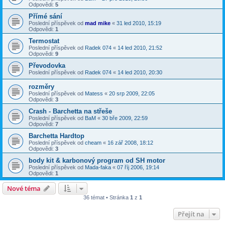
Odpovědi:
5
Přímé sání
Poslední příspěvek od
mad mike
«
31 led 2010, 15:19
Odpovědi:
1
Termostat
Poslední příspěvek od
Radek 074
«
14 led 2010, 21:52
Odpovědi:
9
Převodovka
Poslední příspěvek od
Radek 074
«
14 led 2010, 20:30
rozměry
Poslední příspěvek od
Matess
«
20 srp 2009, 22:05
Odpovědi:
3
Crash - Barchetta na střeše
Poslední příspěvek od
BaM
«
30 bře 2009, 22:59
Odpovědi:
7
Barchetta Hardtop
Poslední příspěvek od
cheam
«
16 zář 2008, 18:12
Odpovědi:
3
body kit & karbonový program od SH motor
Poslední příspěvek od
Mada-faka
«
07 říj 2006, 19:14
Odpovědi:
1
Nové téma
36 témat • Stránka
1
z
1
Přejít na