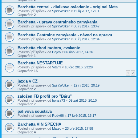
Barchetta central - dialkove ovladanie - original Meta
Poslední příspěvek od
SpiritWolker
«
11 říj 2017, 12:01
Odpovědi:
2
Barchetta - uprava centralneho zamykania
Poslední příspěvek od
SpiritWolker
«
08 říj 2017, 13:47
Barchetta Centralne zamykanie - návod na opravu
Poslední příspěvek od
SpiritWolker
«
08 říj 2017, 12:34
Barchetta chod motora, cvakanie
Poslední příspěvek od
Dejvo
«
06 úno 2017, 14:36
Odpovědi:
1
Barchetta NESTARTUJE
Poslední příspěvek od
Vitaml
«
10 črc 2016, 23:29
Odpovědi:
15
1
2
jazda v CZ
Poslední příspěvek od
SpiritWolker
«
12 říj 2015, 20:19
Odpovědi:
2
založen FB profil pro "Báru"
Poslední příspěvek od
honza73
«
09 zář 2015, 20:10
Odpovědi:
7
palivova soustava
Poslední příspěvek od
Rudy66
«
17 kvě 2015, 15:17
Barchetta VIN SPĚCHÁ
Poslední příspěvek od
Mateo
«
23 bře 2015, 17:58
Odpovědi:
4