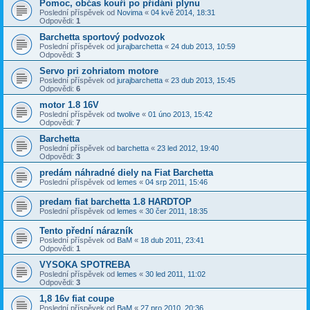
Pomoc, občas kouří po přidání plynu
Poslední příspěvek od
Novima
«
04 kvě 2014, 18:31
Odpovědi:
1
Barchetta sportový podvozok
Poslední příspěvek od
jurajbarchetta
«
24 dub 2013, 10:59
Odpovědi:
3
Servo pri zohriatom motore
Poslední příspěvek od
jurajbarchetta
«
23 dub 2013, 15:45
Odpovědi:
6
motor 1.8 16V
Poslední příspěvek od
twolive
«
01 úno 2013, 15:42
Odpovědi:
7
Barchetta
Poslední příspěvek od
barchetta
«
23 led 2012, 19:40
Odpovědi:
3
predám náhradné diely na Fiat Barchetta
Poslední příspěvek od
lemes
«
04 srp 2011, 15:46
predam fiat barchetta 1.8 HARDTOP
Poslední příspěvek od
lemes
«
30 čer 2011, 18:35
Tento přední nárazník
Poslední příspěvek od
BaM
«
18 dub 2011, 23:41
Odpovědi:
1
VYSOKA SPOTREBA
Poslední příspěvek od
lemes
«
30 led 2011, 11:02
Odpovědi:
3
1,8 16v fiat coupe
Poslední příspěvek od
BaM
«
27 pro 2010, 20:36