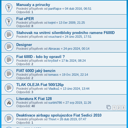
Manualy a prirucky
Poslední příspěvek od
panRajce
«
04 dub 2016, 06:51
Odpovědi:
1
Fiat ePER
Poslední příspěvek od
kejml
«
13 čer 2009, 21:25
Odpovědi:
8
Stahovak na vnitrni silentbloky predniho ramene F600D
Poslední příspěvek od
vsuchard
«
24 úno 2025, 17:51
Designer
Poslední příspěvek od
Abraxas
«
24 pro 2024, 00:14
Fiat 600D - kdo by opravil ?
Poslední příspěvek od
kryštof
«
17 lis 2024, 08:24
Odpovědi:
2
FIAT 600D jaký benzin
Poslední příspěvek od
tomass
«
19 črc 2024, 22:14
Odpovědi:
2
TLAK OLEJA Fiat 500/126p
Poslední příspěvek od
Vladka1
«
13 úno 2024, 13:44
Odpovědi:
3
Literatura K Fiat 128
Poslední příspěvek od
surbhi786
«
27 srp 2019, 11:26
Odpovědi:
40
1
2
3
Deaktivace airbagu spolujezdce Fiat Sedici 2010
Poslední příspěvek od
Thovt
«
26 dub 2019, 07:47
Odpovědi:
1