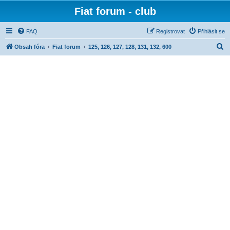
Fiat forum - club
FAQ
Registrovat
Přihlásit se
H
Obsah fóra
Fiat forum
125, 126, 127, 128, 131, 132, 600
l
e
d
a
t