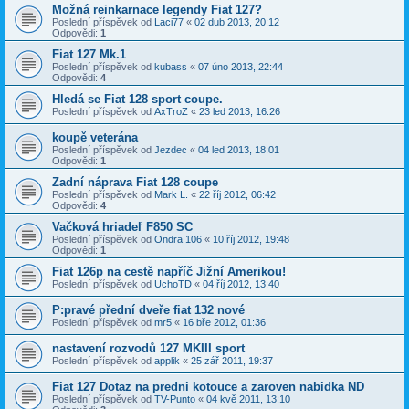
Možná reinkarnace legendy Fiat 127?
Poslední příspěvek od
Laci77
«
02 dub 2013, 20:12
Odpovědi:
1
Fiat 127 Mk.1
Poslední příspěvek od
kubass
«
07 úno 2013, 22:44
Odpovědi:
4
Hledá se Fiat 128 sport coupe.
Poslední příspěvek od
AxTroZ
«
23 led 2013, 16:26
koupě veterána
Poslední příspěvek od
Jezdec
«
04 led 2013, 18:01
Odpovědi:
1
Zadní náprava Fiat 128 coupe
Poslední příspěvek od
Mark L.
«
22 říj 2012, 06:42
Odpovědi:
4
Vačková hriadeľ F850 SC
Poslední příspěvek od
Ondra 106
«
10 říj 2012, 19:48
Odpovědi:
1
Fiat 126p na cestě napříč Jižní Amerikou!
Poslední příspěvek od
UchoTD
«
04 říj 2012, 13:40
P:pravé přední dveře fiat 132 nové
Poslední příspěvek od
mr5
«
16 bře 2012, 01:36
nastavení rozvodů 127 MKIII sport
Poslední příspěvek od
applik
«
25 zář 2011, 19:37
Fiat 127 Dotaz na predni kotouce a zaroven nabidka ND
Poslední příspěvek od
TV-Punto
«
04 kvě 2011, 13:10