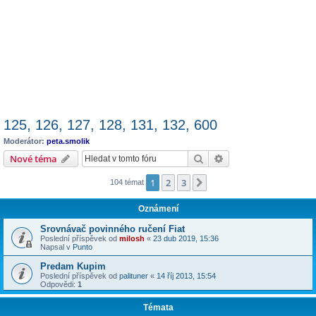
125, 126, 127, 128, 131, 132, 600
Moderátor:
peta.smolik
Hledat
Pokročilé hledání
Nové téma
1
2
3
Další
104 témat
Oznámení
Srovnávač povinného ručení Fiat
Poslední příspěvek od
milosh
«
23 dub 2019, 15:36
Napsal v
Punto
Predam Kupim
Poslední příspěvek od
palituner
«
14 říj 2013, 15:54
Odpovědi:
1
Témata