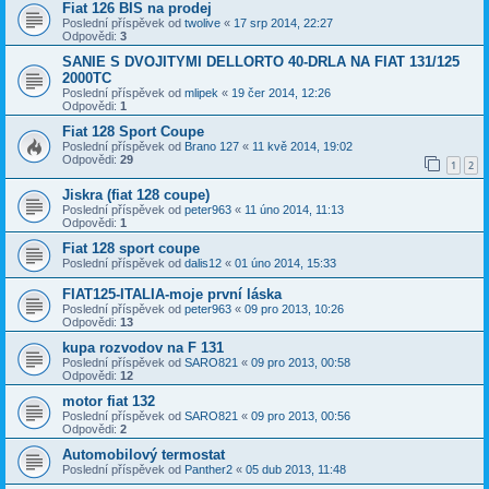
Fiat 126 BIS na prodej
Poslední příspěvek od
twolive
«
17 srp 2014, 22:27
Odpovědi:
3
SANIE S DVOJITYMI DELLORTO 40-DRLA NA FIAT 131/125
2000TC
Poslední příspěvek od
mlipek
«
19 čer 2014, 12:26
Odpovědi:
1
Fiat 128 Sport Coupe
Poslední příspěvek od
Brano 127
«
11 kvě 2014, 19:02
Odpovědi:
29
1
2
Jiskra (fiat 128 coupe)
Poslední příspěvek od
peter963
«
11 úno 2014, 11:13
Odpovědi:
1
Fiat 128 sport coupe
Poslední příspěvek od
dalis12
«
01 úno 2014, 15:33
FIAT125-ITALIA-moje první láska
Poslední příspěvek od
peter963
«
09 pro 2013, 10:26
Odpovědi:
13
kupa rozvodov na F 131
Poslední příspěvek od
SARO821
«
09 pro 2013, 00:58
Odpovědi:
12
motor fiat 132
Poslední příspěvek od
SARO821
«
09 pro 2013, 00:56
Odpovědi:
2
Automobilový termostat
Poslední příspěvek od
Panther2
«
05 dub 2013, 11:48