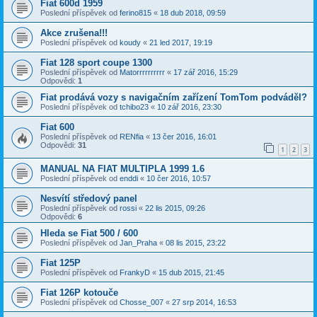
Fiat 600d 1959
Poslední příspěvek od
ferino815
«
18 dub 2018, 09:59
Akce zrušena!!!
Poslední příspěvek od
koudy
«
21 led 2017, 19:19
Fiat 128 sport coupe 1300
Poslední příspěvek od
Matorrrrrrrrrr
«
17 zář 2016, 15:29
Odpovědi:
1
Fiat prodává vozy s navigačním zařízení TomTom podváděl?
Poslední příspěvek od
tchibo23
«
10 zář 2016, 23:30
Fiat 600
Poslední příspěvek od
RENfia
«
13 čer 2016, 16:01
Odpovědi:
31
1
2
3
MANUAL NA FIAT MULTIPLA 1999 1.6
Poslední příspěvek od
enddi
«
10 čer 2016, 10:57
Nesvítí středový panel
Poslední příspěvek od
rossi
«
22 lis 2015, 09:26
Odpovědi:
6
Hleda se Fiat 500 / 600
Poslední příspěvek od
Jan_Praha
«
08 lis 2015, 23:22
Fiat 125P
Poslední příspěvek od
FrankyD
«
15 dub 2015, 21:45
Fiat 126P kotouče
Poslední příspěvek od
Chosse_007
«
27 srp 2014, 16:53