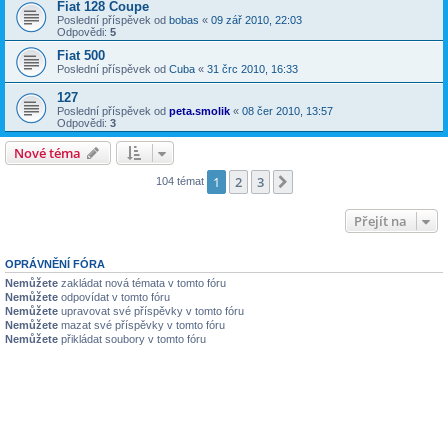
Fiat 128 Coupe
Poslední příspěvek od
bobas
«
09 zář 2010, 22:03
Odpovědi:
5
Fiat 500
Poslední příspěvek od
Cuba
«
31 črc 2010, 16:33
127
Poslední příspěvek od
peta.smolik
«
08 čer 2010, 13:57
Odpovědi:
3
Nové téma
1
2
3
Další
104 témat
Přejít na
OPRÁVNĚNÍ FÓRA
Nemůžete
zakládat nová témata v tomto fóru
Nemůžete
odpovídat v tomto fóru
Nemůžete
upravovat své příspěvky v tomto fóru
Nemůžete
mazat své příspěvky v tomto fóru
Nemůžete
přikládat soubory v tomto fóru