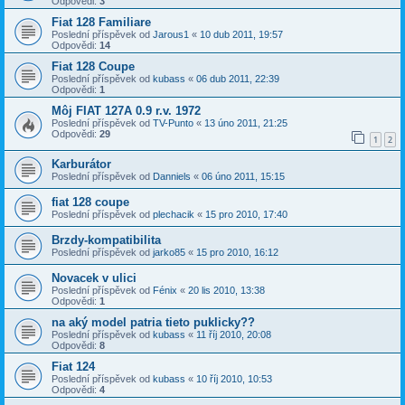
Odpovědi:
3
Fiat 128 Familiare
Poslední příspěvek od
Jarous1
«
10 dub 2011, 19:57
Odpovědi:
14
Fiat 128 Coupe
Poslední příspěvek od
kubass
«
06 dub 2011, 22:39
Odpovědi:
1
Môj FIAT 127A 0.9 r.v. 1972
Poslední příspěvek od
TV-Punto
«
13 úno 2011, 21:25
Odpovědi:
29
1
2
Karburátor
Poslední příspěvek od
Danniels
«
06 úno 2011, 15:15
fiat 128 coupe
Poslední příspěvek od
plechacik
«
15 pro 2010, 17:40
Brzdy-kompatibilita
Poslední příspěvek od
jarko85
«
15 pro 2010, 16:12
Novacek v ulici
Poslední příspěvek od
Fénix
«
20 lis 2010, 13:38
Odpovědi:
1
na aký model patria tieto puklicky??
Poslední příspěvek od
kubass
«
11 říj 2010, 20:08
Odpovědi:
8
Fiat 124
Poslední příspěvek od
kubass
«
10 říj 2010, 10:53
Odpovědi:
4