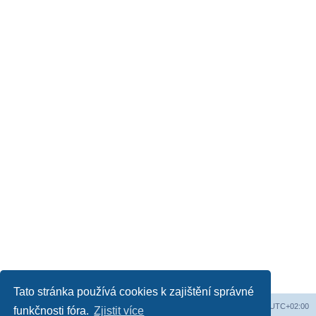
Tato stránka používá cookies k zajištění správné
Obsah fóra
Všechny časy jsou v
UTC+02:00
funkčnosti fóra.
Zjistit více