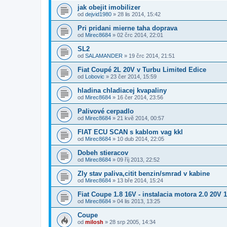
jak obejit imobilizer
od
dejvid1980
»
28 lis 2014, 15:42
Pri pridani mierne taha doprava
od
Mirec8684
»
02 črc 2014, 22:01
SL2
od
SALAMANDER
»
19 črc 2014, 21:51
Fiat Coupé 2L 20V v Turbu Limited Edice
od
Lobovic
»
23 čer 2014, 15:59
hladina chladiacej kvapaliny
od
Mirec8684
»
16 čer 2014, 23:56
Palivové cerpadlo
od
Mirec8684
»
21 kvě 2014, 00:57
FIAT ECU SCAN s kablom vag kkl
od
Mirec8684
»
10 dub 2014, 22:05
Dobeh stieracov
od
Mirec8684
»
09 říj 2013, 22:52
Zly stav paliva,citit benzin/smrad v kabine
od
Mirec8684
»
13 bře 2014, 15:24
Fiat Coupe 1.8 16V - instalacia motora 2.0 20V 
od
Mirec8684
»
04 lis 2013, 13:25
Coupe
od
milosh
»
28 srp 2005, 14:34