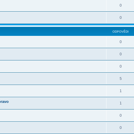
0
0
ODPOVĚDI
0
0
0
5
1
bravo
1
0
0