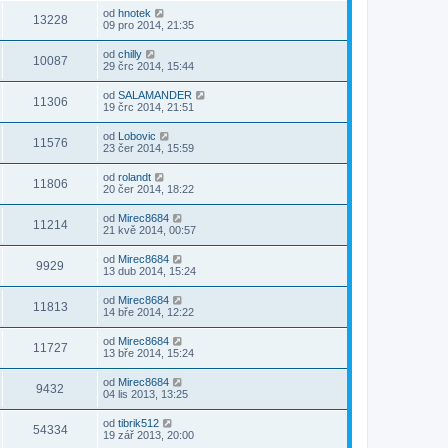
od
hnotek
13228
09 pro 2014, 21:35
od
chilly
10087
29 črc 2014, 15:44
od
SALAMANDER
11306
19 črc 2014, 21:51
od
Lobovic
11576
23 čer 2014, 15:59
od
rolandt
11806
20 čer 2014, 18:22
od
Mirec8684
11214
21 kvě 2014, 00:57
od
Mirec8684
9929
13 dub 2014, 15:24
od
Mirec8684
11813
14 bře 2014, 12:22
od
Mirec8684
11727
13 bře 2014, 15:24
od
Mirec8684
9432
04 lis 2013, 13:25
od
tibrik512
54334
19 zář 2013, 20:00