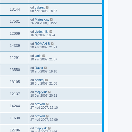
od
cybrex
13144
08 čer 2008, 18:57
od
Matesxxx
17531
26 led 2008, 01:22
od
dedo.miki
12009
16 říj 2007, 18:24
od
ROMAN B
14339
20 zář 2007, 21:21
od
lacin
11291
10 zář 2007, 21:07
od
Ravic
13550
30 srp 2007, 19:18
od
babkaj
18105
28 črc 2007, 21:08
od
majkysk
12137
10 čer 2007, 20:21
od
prevod
14244
27 kvě 2007, 12:10
od
prevod
11638
27 kvě 2007, 12:09
od
majkysk
12706
19 kvě 2007, 11:05