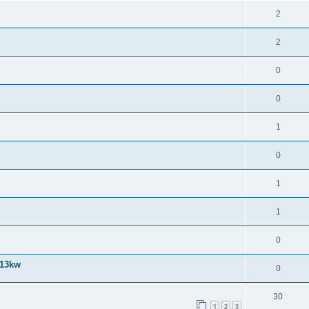
2
2
0
0
1
0
1
1
0
113kw
0
30
1
2
3