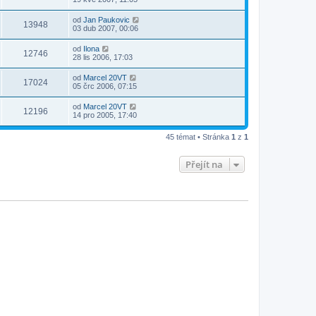
od
Jan Paukovic
13948
03 dub 2007, 00:06
od
Ilona
12746
28 lis 2006, 17:03
od
Marcel 20VT
17024
05 črc 2006, 07:15
od
Marcel 20VT
12196
14 pro 2005, 17:40
45 témat • Stránka
1
z
1
Přejít na