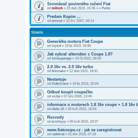
Srovnávač povinného ručení Fiat
od
milosh
»
23 dub 2019, 15:36
» v
Punto
Predam Kupim ...
od
prevod
»
10 črc 2007, 09:14
TÉMATA
Generálka motora Fiat Coupe
od
crysol
»
19 lis 2023, 18:45
Jak vybrať alternátor z Coupe 1.8?
od
tomasgarage
»
10 říj 2022, 09:00
2.0 16v vs. 2.0 16v turbo
od
firesnake
»
12 dub 2022, 18:41
Nestartuje
od
DollyGrave
»
19 lis 2019, 20:04
Odkud koupit coupečko
od
vo.ba
»
07 bře 2008, 13:49
informace o motorech 1.8 16v coupe + 1.8 16v 
od
dada-16
»
26 kvě 2015, 18:04
Rozvody
od
prochyyy
»
05 kvě 2015, 18:37
www.fiatcoupe.cz - jak se zaregistrovat
od
radekrat
»
01 bře 2015, 07:26