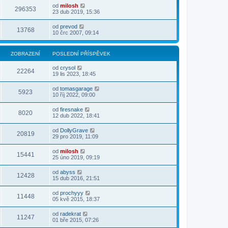
od
milosh
296353
23 dub 2019, 15:36
od
prevod
13768
10 črc 2007, 09:14
ZOBRAZENÍ
POSLEDNÍ PŘÍSPĚVEK
od
crysol
22264
19 lis 2023, 18:45
od
tomasgarage
5923
10 říj 2022, 09:00
od
firesnake
8020
12 dub 2022, 18:41
od
DollyGrave
20819
29 pro 2019, 11:09
od
milosh
15441
25 úno 2019, 09:19
od
abyss
12428
15 dub 2016, 21:51
od
prochyyy
11448
05 kvě 2015, 18:37
od
radekrat
11247
01 bře 2015, 07:26