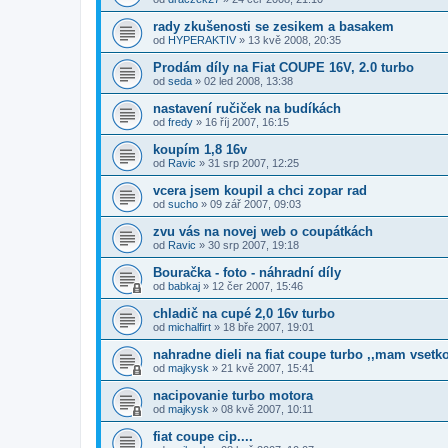
rady zkušenosti se zesikem a basakem
od
HYPERAKTIV
»
13 kvě 2008, 20:35
Prodám díly na Fiat COUPE 16V, 2.0 turbo
od
seda
»
02 led 2008, 13:38
nastavení ručiček na budíkách
od
fredy
»
16 říj 2007, 16:15
koupím 1,8 16v
od
Ravic
»
31 srp 2007, 12:25
vcera jsem koupil a chci zopar rad
od
sucho
»
09 zář 2007, 09:03
zvu vás na novej web o coupátkách
od
Ravic
»
30 srp 2007, 19:18
Bouračka - foto - náhradní díly
od
babkaj
»
12 čer 2007, 15:46
chladič na cupé 2,0 16v turbo
od
michalfirt
»
18 bře 2007, 19:01
nahradne dieli na fiat coupe turbo ,,mam vsetko 
od
majkysk
»
21 kvě 2007, 15:41
nacipovanie turbo motora
od
majkysk
»
08 kvě 2007, 10:11
fiat coupe cip....