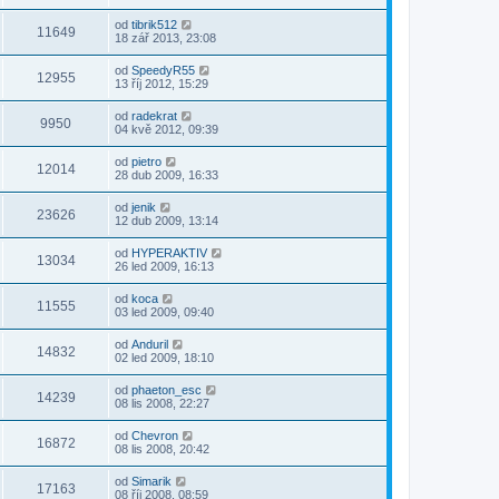
od
tibrik512
11649
18 zář 2013, 23:08
od
SpeedyR55
12955
13 říj 2012, 15:29
od
radekrat
9950
04 kvě 2012, 09:39
od
pietro
12014
28 dub 2009, 16:33
od
jenik
23626
12 dub 2009, 13:14
od
HYPERAKTIV
13034
26 led 2009, 16:13
od
koca
11555
03 led 2009, 09:40
od
Anduril
14832
02 led 2009, 18:10
od
phaeton_esc
14239
08 lis 2008, 22:27
od
Chevron
16872
08 lis 2008, 20:42
od
Simarik
17163
08 říj 2008, 08:59