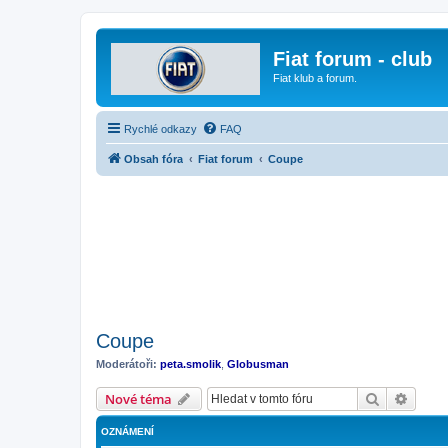
Fiat forum - club
Fiat klub a forum.
Rychlé odkazy
FAQ
Obsah fóra
Fiat forum
Coupe
Coupe
Moderátoři:
peta.smolik
,
Globusman
Hledat
Pokroč
Nové téma
OZNÁMENÍ