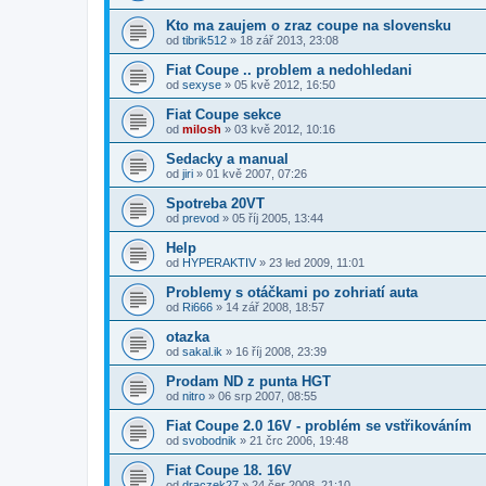
Kto ma zaujem o zraz coupe na slovensku
od
tibrik512
»
18 zář 2013, 23:08
Fiat Coupe .. problem a nedohledani
od
sexyse
»
05 kvě 2012, 16:50
Fiat Coupe sekce
od
milosh
»
03 kvě 2012, 10:16
Sedacky a manual
od
jiri
»
01 kvě 2007, 07:26
Spotreba 20VT
od
prevod
»
05 říj 2005, 13:44
Help
od
HYPERAKTIV
»
23 led 2009, 11:01
Problemy s otáčkami po zohriatí auta
od
Ri666
»
14 zář 2008, 18:57
otazka
od
sakal.ik
»
16 říj 2008, 23:39
Prodam ND z punta HGT
od
nitro
»
06 srp 2007, 08:55
Fiat Coupe 2.0 16V - problém se vstřikováním
od
svobodnik
»
21 črc 2006, 19:48
Fiat Coupe 18. 16V
od
draczek27
»
24 čer 2008, 21:10