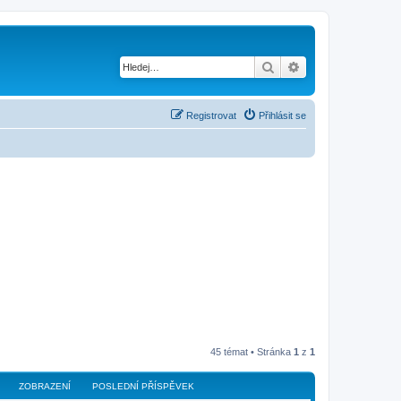
Hledat
Pokročilé hledání
Registrovat
Přihlásit se
45 témat • Stránka
1
z
1
ZOBRAZENÍ
POSLEDNÍ PŘÍSPĚVEK