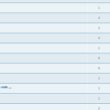
1
4
2
4
1
0
6
1
este ,,,
1
1
2