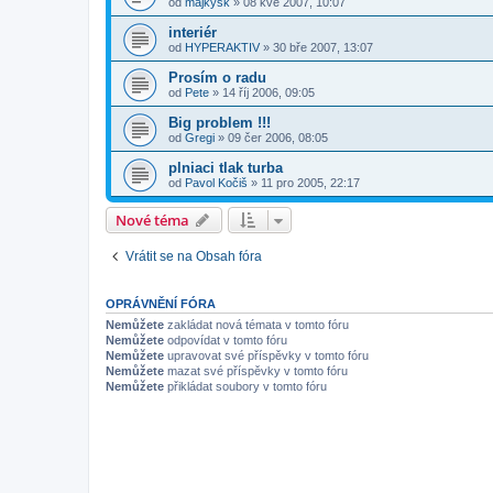
od
majkysk
»
08 kvě 2007, 10:07
interiér
od
HYPERAKTIV
»
30 bře 2007, 13:07
Prosím o radu
od
Pete
»
14 říj 2006, 09:05
Big problem !!!
od
Gregi
»
09 čer 2006, 08:05
plniaci tlak turba
od
Pavol Kočiš
»
11 pro 2005, 22:17
Nové téma
Vrátit se na Obsah fóra
OPRÁVNĚNÍ FÓRA
Nemůžete
zakládat nová témata v tomto fóru
Nemůžete
odpovídat v tomto fóru
Nemůžete
upravovat své příspěvky v tomto fóru
Nemůžete
mazat své příspěvky v tomto fóru
Nemůžete
přikládat soubory v tomto fóru