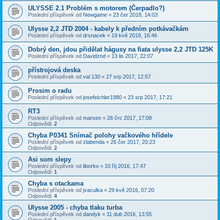
ULYSSE 2.1 Problém s motorem (Čerpadlo?)
Poslední příspěvek od
Newgame
«
23 čer 2018, 14:03
Ulysse 2,2 JTD 2004 - kabely k předním potkávačkám
Poslední příspěvek od
drsnacek
«
19 kvě 2018, 16:46
Dobrý den, jdou přidělat hágusy na fiata ulysse 2,2 JTD 125K
Poslední příspěvek od
Davidznd
«
13 lis 2017, 22:07
přístrojová deska
Poslední příspěvek od
val 130
«
27 srp 2017, 12:57
Prosim o radu
Poslední příspěvek od
josefeichler1980
«
23 srp 2017, 17:21
RT3
Poslední příspěvek od
marsen
«
26 črc 2017, 17:08
Odpovědi:
2
Chyba P0341 Snímač polohy vačkového hřídele
Poslední příspěvek od
zlabenda
«
26 čer 2017, 20:23
Odpovědi:
2
Asi som slepy
Poslední příspěvek od
liborko
«
10 říj 2016, 17:47
Odpovědi:
1
Chyba s otackama
Poslední příspěvek od
jvaculka
«
29 kvě 2016, 07:20
Odpovědi:
4
Ulysse 2005 - chyba tlaku turba
Poslední příspěvek od
dandyk
«
11 dub 2016, 13:55
Odpovědi:
1