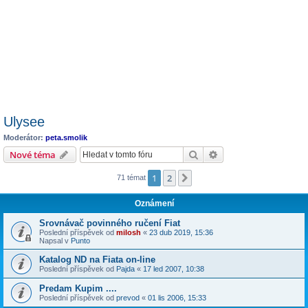
Ulysee
Moderátor:
peta.smolik
Hledat
Pokročilé hledání
Nové téma
1
2
Další
71 témat
Oznámení
Srovnávač povinného ručení Fiat
Poslední příspěvek od
milosh
«
23 dub 2019, 15:36
Napsal v
Punto
Katalog ND na Fiata on-line
Poslední příspěvek od
Pajda
«
17 led 2007, 10:38
Predam Kupim ....
Poslední příspěvek od
prevod
«
01 lis 2006, 15:33