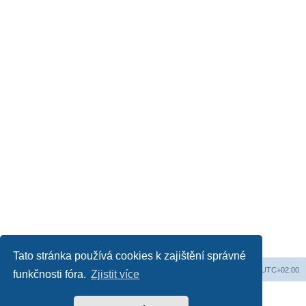
Tato stránka používá cookies k zajištění správné
Obsah fóra
Všechny časy jsou v
UTC+02:00
funkčnosti fóra.
Zjistit více
Založeno na
phpBB
® Forum Software © phpBB Limited