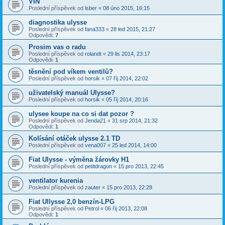
VIN
Poslední příspěvek od
lsber
«
08 úno 2015, 16:15
diagnostika ulysse
Poslední příspěvek od
fana333
«
28 led 2015, 21:27
Odpovědi:
7
Prosim vas o radu
Poslední příspěvek od
rolandt
«
29 lis 2014, 23:17
Odpovědi:
1
těsnění pod víkem ventilů?
Poslední příspěvek od
horsik
«
07 říj 2014, 22:02
uživatelský manuál Ulysse?
Poslední příspěvek od
horsik
«
05 říj 2014, 20:16
ulysee koupe na co si dat pozor ?
Poslední příspěvek od
Jenda21
«
31 srp 2014, 21:32
Odpovědi:
1
Kolísání otáček ulysse 2.1 TD
Poslední příspěvek od
vena007
«
25 led 2014, 14:00
Fiat Ulysse - výměna žárovky H1
Poslední příspěvek od
petitdragon
«
15 pro 2013, 22:45
ventilator kurenia
Poslední příspěvek od
zauter
«
15 pro 2013, 22:28
Fiat Ullysse 2,0 benzín-LPG
Poslední příspěvek od
Petrol
«
06 říj 2013, 22:08
Odpovědi:
1