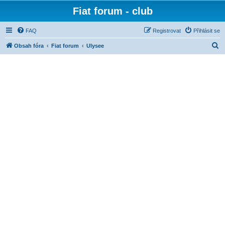
Fiat forum - club
FAQ
Registrovat
Přihlásit se
H
Obsah fóra
Fiat forum
Ulysee
l
e
d
a
t