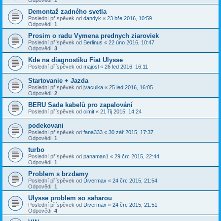
Demontaž zadného svetla
Poslední příspěvek od
dandyk
«
23 bře 2016, 10:59
Odpovědi:
1
Prosim o radu Vymena prednych ziaroviek
Poslední příspěvek od
Berlinus
«
22 úno 2016, 10:47
Odpovědi:
3
Kde na diagnostiku Fiat Ulysse
Poslední příspěvek od
majosl
«
26 led 2016, 16:11
Startovanie + Jazda
Poslední příspěvek od
jvaculka
«
25 led 2016, 16:05
Odpovědi:
2
BERU Sada kabelů pro zapalování
Poslední příspěvek od
cimit
«
21 říj 2015, 14:24
podekovani
Poslední příspěvek od
fana333
«
30 zář 2015, 17:37
Odpovědi:
1
turbo
Poslední příspěvek od
panaman1
«
29 črc 2015, 22:44
Odpovědi:
1
Problem s brzdamy
Poslední příspěvek od
Divermax
«
24 črc 2015, 21:54
Odpovědi:
1
Ulysse problem so saharou
Poslední příspěvek od
Divermax
«
24 črc 2015, 21:51
Odpovědi:
4