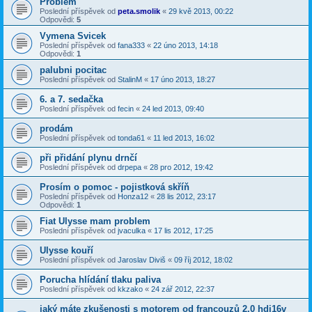
Problém
Poslední příspěvek od
peta.smolik
«
29 kvě 2013, 00:22
Odpovědi:
5
Vymena Svicek
Poslední příspěvek od
fana333
«
22 úno 2013, 14:18
Odpovědi:
1
palubni pocitac
Poslední příspěvek od
StalinM
«
17 úno 2013, 18:27
6. a 7. sedačka
Poslední příspěvek od
fecin
«
24 led 2013, 09:40
prodám
Poslední příspěvek od
tonda61
«
11 led 2013, 16:02
při přidání plynu drnčí
Poslední příspěvek od
drpepa
«
28 pro 2012, 19:42
Prosím o pomoc - pojistková skříň
Poslední příspěvek od
Honza12
«
28 lis 2012, 23:17
Odpovědi:
1
Fiat Ulysse mam problem
Poslední příspěvek od
jvaculka
«
17 lis 2012, 17:25
Ulysse kouří
Poslední příspěvek od
Jaroslav Diviš
«
09 říj 2012, 18:02
Porucha hlídání tlaku paliva
Poslední příspěvek od
kkzako
«
24 zář 2012, 22:37
jaký máte zkušenosti s motorem od francouzů 2.0 hdi16v