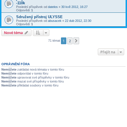
-110k
Poslední příspěvek od
datelos
«
30 kvě 2012, 16:27
Odpovědi:
1
Sdružený přístroj ULYSSE
Poslední příspěvek od
abusacek
«
22 dub 2012, 22:30
Odpovědi:
1
Nové téma
1
2
Další
71 témat
Přejít na
OPRÁVNĚNÍ FÓRA
Nemůžete
zakládat nová témata v tomto fóru
Nemůžete
odpovídat v tomto fóru
Nemůžete
upravovat své příspěvky v tomto fóru
Nemůžete
mazat své příspěvky v tomto fóru
Nemůžete
přikládat soubory v tomto fóru