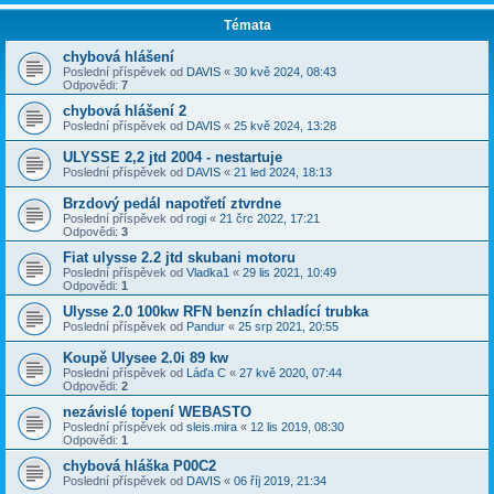
Témata
chybová hlášení
Poslední příspěvek od
DAVIS
«
30 kvě 2024, 08:43
Odpovědi:
7
chybová hlášení 2
Poslední příspěvek od
DAVIS
«
25 kvě 2024, 13:28
ULYSSE 2,2 jtd 2004 - nestartuje
Poslední příspěvek od
DAVIS
«
21 led 2024, 18:13
Brzdový pedál napotřetí ztvrdne
Poslední příspěvek od
rogi
«
21 črc 2022, 17:21
Odpovědi:
3
Fiat ulysse 2.2 jtd skubani motoru
Poslední příspěvek od
Vladka1
«
29 lis 2021, 10:49
Odpovědi:
1
Ulysse 2.0 100kw RFN benzín chladící trubka
Poslední příspěvek od
Pandur
«
25 srp 2021, 20:55
Koupě Ulysee 2.0i 89 kw
Poslední příspěvek od
Láďa C
«
27 kvě 2020, 07:44
Odpovědi:
2
nezávislé topení WEBASTO
Poslední příspěvek od
sleis.mira
«
12 lis 2019, 08:30
Odpovědi:
1
chybová hláška P00C2
Poslední příspěvek od
DAVIS
«
06 říj 2019, 21:34