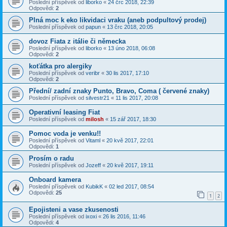
Poslední příspěvek od
liborko
«
24 črc 2018, 22:39
Odpovědi:
2
Plná moc k eko likvidaci vraku (aneb podpultový prodej)
Poslední příspěvek od
papun
«
13 črc 2018, 20:05
dovoz Fiata z itálie či německa
Poslední příspěvek od
liborko
«
13 úno 2018, 06:08
Odpovědi:
2
koťátka pro alergiky
Poslední příspěvek od
veribr
«
30 lis 2017, 17:10
Odpovědi:
2
Přední/ zadní znaky Punto, Bravo, Coma ( červené znaky)
Poslední příspěvek od
silvestr21
«
11 lis 2017, 20:08
Operativní leasing Fiat
Poslední příspěvek od
milosh
«
15 zář 2017, 18:30
Pomoc voda je venku!!
Poslední příspěvek od
Vitaml
«
20 kvě 2017, 22:01
Odpovědi:
1
Prosím o radu
Poslední příspěvek od
Jozeff
«
20 kvě 2017, 19:11
Onboard kamera
Poslední příspěvek od
KubikK
«
02 led 2017, 08:54
Odpovědi:
25
1
2
Epojisteni a vase zkusenosti
Poslední příspěvek od
ixoxi
«
26 lis 2016, 11:46
Odpovědi:
4