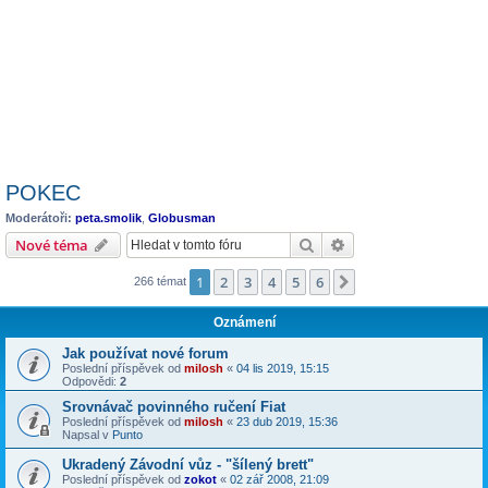
POKEC
Moderátoři:
peta.smolik
,
Globusman
Hledat
Pokročilé hledání
Nové téma
1
2
3
4
5
6
Další
266 témat
Oznámení
Jak používat nové forum
Poslední příspěvek od
milosh
«
04 lis 2019, 15:15
Odpovědi:
2
Srovnávač povinného ručení Fiat
Poslední příspěvek od
milosh
«
23 dub 2019, 15:36
Napsal v
Punto
Ukradený Závodní vůz - "šílený brett"
Poslední příspěvek od
zokot
«
02 zář 2008, 21:09