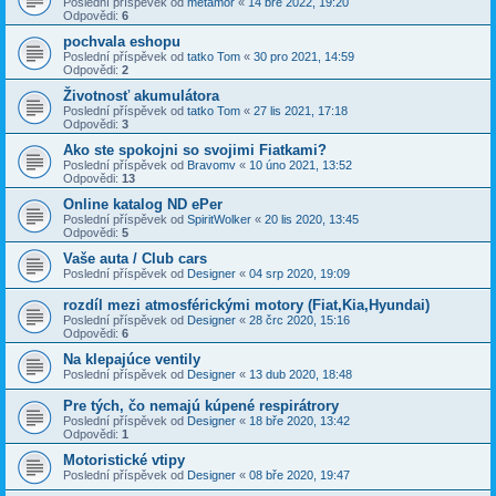
Poslední příspěvek od
metamor
«
14 bře 2022, 19:20
Odpovědi:
6
pochvala eshopu
Poslední příspěvek od
tatko Tom
«
30 pro 2021, 14:59
Odpovědi:
2
Životnosť akumulátora
Poslední příspěvek od
tatko Tom
«
27 lis 2021, 17:18
Odpovědi:
3
Ako ste spokojni so svojimi Fiatkami?
Poslední příspěvek od
Bravomv
«
10 úno 2021, 13:52
Odpovědi:
13
Online katalog ND ePer
Poslední příspěvek od
SpiritWolker
«
20 lis 2020, 13:45
Odpovědi:
5
Vaše auta / Club cars
Poslední příspěvek od
Designer
«
04 srp 2020, 19:09
rozdíl mezi atmosférickými motory (Fiat,Kia,Hyundai)
Poslední příspěvek od
Designer
«
28 črc 2020, 15:16
Odpovědi:
6
Na klepajúce ventily
Poslední příspěvek od
Designer
«
13 dub 2020, 18:48
Pre tých, čo nemajú kúpené respirátrory
Poslední příspěvek od
Designer
«
18 bře 2020, 13:42
Odpovědi:
1
Motoristické vtipy
Poslední příspěvek od
Designer
«
08 bře 2020, 19:47