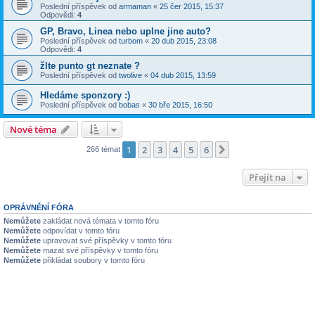
Poslední příspěvek od
armaman
«
25 čer 2015, 15:37
Odpovědi:
4
GP, Bravo, Linea nebo uplne jine auto?
Poslední příspěvek od
turbom
«
20 dub 2015, 23:08
Odpovědi:
4
žlte punto gt neznate ?
Poslední příspěvek od
twolive
«
04 dub 2015, 13:59
Hledáme sponzory :)
Poslední příspěvek od
bobas
«
30 bře 2015, 16:50
Nové téma
1
2
3
4
5
6
Další
266 témat
Přejít na
OPRÁVNĚNÍ FÓRA
Nemůžete
zakládat nová témata v tomto fóru
Nemůžete
odpovídat v tomto fóru
Nemůžete
upravovat své příspěvky v tomto fóru
Nemůžete
mazat své příspěvky v tomto fóru
Nemůžete
přikládat soubory v tomto fóru