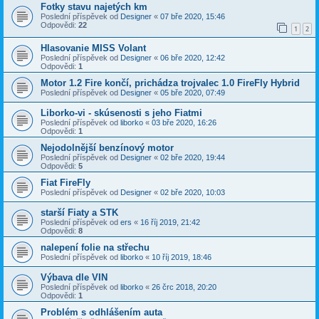
Fotky stavu najetých km
Poslední příspěvek od
Designer
«
07 bře 2020, 15:46
Odpovědi:
22
1
2
Hlasovanie MISS Volant
Poslední příspěvek od
Designer
«
06 bře 2020, 12:42
Odpovědi:
1
Motor 1.2 Fire končí, prichádza trojvalec 1.0 FireFly Hybrid
Poslední příspěvek od
Designer
«
05 bře 2020, 07:49
Liborko-vi - skúsenosti s jeho Fiatmi
Poslední příspěvek od
liborko
«
03 bře 2020, 16:26
Odpovědi:
1
Nejodolnější benzínový motor
Poslední příspěvek od
Designer
«
02 bře 2020, 19:44
Odpovědi:
5
Fiat FireFly
Poslední příspěvek od
Designer
«
02 bře 2020, 10:03
starší Fiaty a STK
Poslední příspěvek od
ers
«
16 říj 2019, 21:42
Odpovědi:
8
nalepení folie na střechu
Poslední příspěvek od
liborko
«
10 říj 2019, 18:46
Výbava dle VIN
Poslední příspěvek od
liborko
«
26 črc 2018, 20:20
Odpovědi:
1
Problém s odhlášením auta