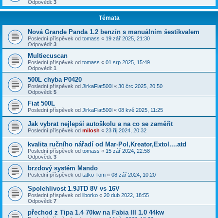
Odpovědi:
3
Témata
Nová Grande Panda 1.2 benzín s manuálním šestikvalem
Poslední příspěvek od
tomass
«
19 zář 2025, 21:30
Odpovědi:
3
Multiecuscan
Poslední příspěvek od
tomass
«
01 srp 2025, 15:49
Odpovědi:
1
500L chyba P0420
Poslední příspěvek od
JirkaFiat500l
«
30 črc 2025, 20:50
Odpovědi:
5
Fiat 500L
Poslední příspěvek od
JirkaFiat500l
«
08 kvě 2025, 11:25
Jak vybrat nejlepší autoškolu a na co se zaměřit
Poslední příspěvek od
milosh
«
23 říj 2024, 20:32
kvalita ručního nářadí od Mar-Pol,Kreator,Extol....atd
Poslední příspěvek od
tomass
«
15 zář 2024, 22:58
Odpovědi:
3
brzdový systém Mando
Poslední příspěvek od
tatko Tom
«
08 zář 2024, 10:20
Spolehlivost 1.9JTD 8V vs 16V
Poslední příspěvek od
liborko
«
20 dub 2022, 18:55
Odpovědi:
7
přechod z Tipa 1.4 70kw na Fabia III 1.0 44kw