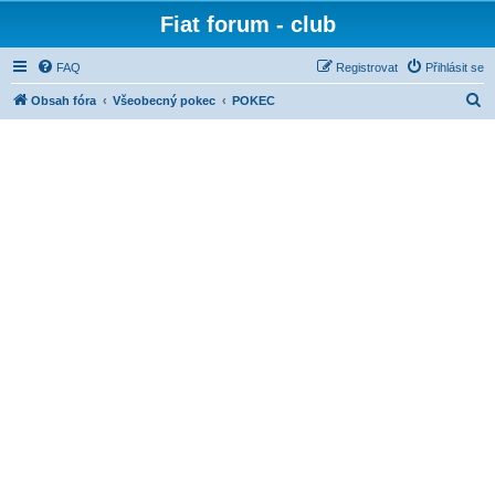
Fiat forum - club
FAQ
Registrovat
Přihlásit se
H
Obsah fóra
Všeobecný pokec
POKEC
l
e
d
a
t