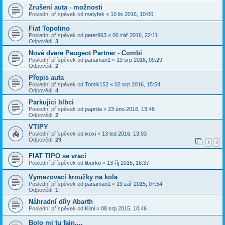
Zrušení auta - možnosti
Poslední příspěvek od
matyfek
«
10 lis 2016, 10:00
Fiat Topolino
Poslední příspěvek od
peter963
«
06 zář 2016, 22:11
Odpovědi:
3
Nové dvere Peugeot Partner - Combi
Poslední příspěvek od
panaman1
«
19 srp 2016, 09:29
Odpovědi:
2
Přepis auta
Poslední příspěvek od
Tomik152
«
02 srp 2016, 15:54
Odpovědi:
4
Parkujici blbci
Poslední příspěvek od
paprda
«
23 úno 2016, 13:46
Odpovědi:
2
VTIPY
Poslední příspěvek od
ixoxi
«
13 led 2016, 13:03
Odpovědi:
29
1
2
FIAT TIPO se vrací
Poslední příspěvek od
liborko
«
13 říj 2015, 18:37
Vymezovací kroužky na kola
Poslední příspěvek od
panaman1
«
19 zář 2015, 07:54
Odpovědi:
1
Náhradní díly Abarth
Poslední příspěvek od
Kimi
«
08 srp 2015, 10:46
Bolo mi tu fajn....