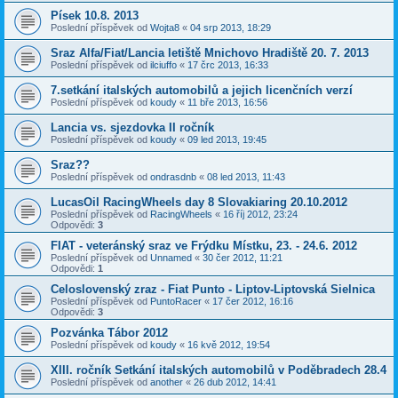
Písek 10.8. 2013
Poslední příspěvek od
Wojta8
«
04 srp 2013, 18:29
Sraz Alfa/Fiat/Lancia letiště Mnichovo Hradiště 20. 7. 2013
Poslední příspěvek od
ilciuffo
«
17 črc 2013, 16:33
7.setkání italských automobilů a jejich licenčních verzí
Poslední příspěvek od
koudy
«
11 bře 2013, 16:56
Lancia vs. sjezdovka II ročník
Poslední příspěvek od
koudy
«
09 led 2013, 19:45
Sraz??
Poslední příspěvek od
ondrasdnb
«
08 led 2013, 11:43
LucasOil RacingWheels day 8 Slovakiaring 20.10.2012
Poslední příspěvek od
RacingWheels
«
16 říj 2012, 23:24
Odpovědi:
3
FIAT - veteránský sraz ve Frýdku Místku, 23. - 24.6. 2012
Poslední příspěvek od
Unnamed
«
30 čer 2012, 11:21
Odpovědi:
1
Celoslovenský zraz - Fiat Punto - Liptov-Liptovská Sielnica
Poslední příspěvek od
PuntoRacer
«
17 čer 2012, 16:16
Odpovědi:
3
Pozvánka Tábor 2012
Poslední příspěvek od
koudy
«
16 kvě 2012, 19:54
XIII. ročník Setkání italských automobilů v Poděbradech 28.4
Poslední příspěvek od
another
«
26 dub 2012, 14:41