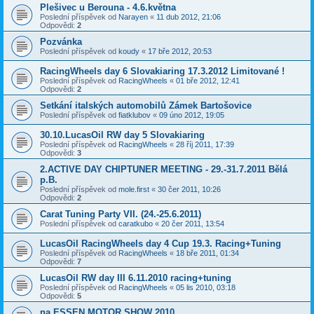
Plešivec u Berouna - 4.6.května
Poslední příspěvek od
Narayen
«
11 dub 2012, 21:06
Odpovědi:
2
Pozvánka
Poslední příspěvek od
koudy
«
17 bře 2012, 20:53
RacingWheels day 6 Slovakiaring 17.3.2012 Limitované !
Poslední příspěvek od
RacingWheels
«
01 bře 2012, 12:41
Odpovědi:
2
Setkání italských automobilů Zámek Bartošovice
Poslední příspěvek od
fiatklubov
«
09 úno 2012, 19:05
30.10.LucasOil RW day 5 Slovakiaring
Poslední příspěvek od
RacingWheels
«
28 říj 2011, 17:39
Odpovědi:
3
2.ACTIVE DAY CHIPTUNER MEETING - 29.-31.7.2011 Bělá
p.B.
Poslední příspěvek od
mole.first
«
30 čer 2011, 10:26
Odpovědi:
2
Carat Tuning Party VII. (24.-25.6.2011)
Poslední příspěvek od
caratkubo
«
20 čer 2011, 13:54
LucasOil RacingWheels day 4 Cup 19.3. Racing+Tuning
Poslední příspěvek od
RacingWheels
«
18 bře 2011, 01:34
Odpovědi:
7
LucasOil RW day III 6.11.2010 racing+tuning
Poslední příspěvek od
RacingWheels
«
05 lis 2010, 03:18
Odpovědi:
5
na ESSEN MOTOR SHOW 2010