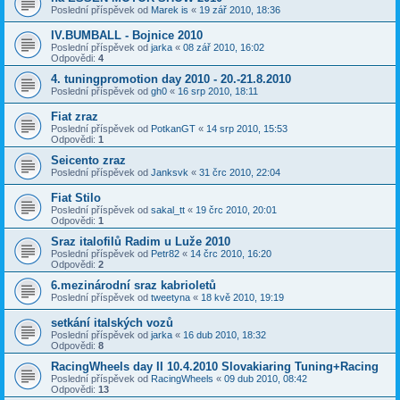
Poslední příspěvek od
Marek is
«
19 zář 2010, 18:36
IV.BUMBALL - Bojnice 2010
Poslední příspěvek od
jarka
«
08 zář 2010, 16:02
Odpovědi:
4
4. tuningpromotion day 2010 - 20.-21.8.2010
Poslední příspěvek od
gh0
«
16 srp 2010, 18:11
Fiat zraz
Poslední příspěvek od
PotkanGT
«
14 srp 2010, 15:53
Odpovědi:
1
Seicento zraz
Poslední příspěvek od
Janksvk
«
31 črc 2010, 22:04
Fiat Stilo
Poslední příspěvek od
sakal_tt
«
19 črc 2010, 20:01
Odpovědi:
1
Sraz italofilů Radim u Luže 2010
Poslední příspěvek od
Petr82
«
14 črc 2010, 16:20
Odpovědi:
2
6.mezinárodní sraz kabrioletů
Poslední příspěvek od
tweetyna
«
18 kvě 2010, 19:19
setkání italských vozů
Poslední příspěvek od
jarka
«
16 dub 2010, 18:32
Odpovědi:
8
RacingWheels day II 10.4.2010 Slovakiaring Tuning+Racing
Poslední příspěvek od
RacingWheels
«
09 dub 2010, 08:42
Odpovědi:
13