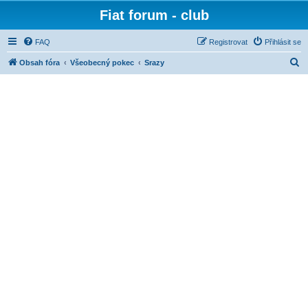
Fiat forum - club
FAQ
Registrovat
Přihlásit se
H
Obsah fóra
Všeobecný pokec
Srazy
l
e
d
a
t