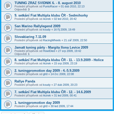
TUNING ZRAZ SVIDNIK 6. - 8. august 2010
Poslední příspěvek od
PuntoRacer
«
01 dub 2010, 22:13
Odpovědi:
3
9. setkání Fiat Multipla klubu ČR - Sedmihorky
Poslední příspěvek od
Acirek
«
02 led 2010, 20:42
San Marino Rallylegend 2009
Poslední příspěvek od
koudy
«
16 říj 2009, 19:49
Slovakiaring 7.11.09
Poslední příspěvek od
RacingWheels
«
21 zář 2009, 22:50
Jamatt tuning párty - Margita Ilona Levice 2009
Poslední příspěvek od
HowIDied
«
27 srp 2009, 19:42
Odpovědi:
1
8. setkání Fiat Multipla klubu ČR - 11. - 13.9.2009 - Holice
Poslední příspěvek od
Acirek
«
15 srp 2009, 23:19
2. tuningpromotion day 2009 - 4.-5.9.2009
Poslední příspěvek od
gh0
«
14 črc 2009, 22:08
Rallye Panda
Poslední příspěvek od
koudy
«
27 dub 2009, 20:23
7. setkání Fiat Multipla klubu ČR - 12. - 14.6.2009
Poslední příspěvek od
Acirek
«
31 led 2009, 00:41
1. tuningpromotion day 2009
Poslední příspěvek od
gh0
«
30 led 2009, 17:44