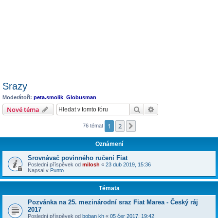
Srazy
Moderátoři:
peta.smolik
,
Globusman
Hledat
Pokročilé hledání
Nové téma
1
2
Další
76 témat
Oznámení
Srovnávač povinného ručení Fiat
Poslední příspěvek od
milosh
«
23 dub 2019, 15:36
Napsal v
Punto
Témata
Pozvánka na 25. mezinárodní sraz Fiat Marea - Český ráj
2017
Poslední příspěvek od
boban kh
«
05 čer 2017, 19:42