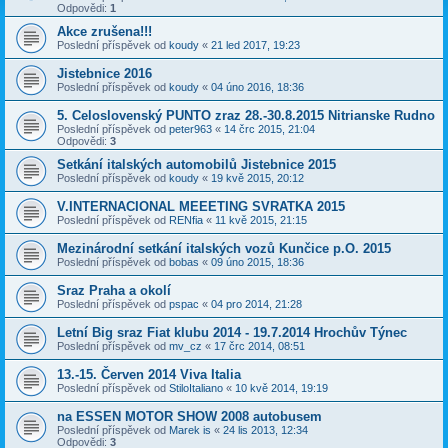
Odpovědi:
1
Akce zrušena!!!
Poslední příspěvek od
koudy
«
21 led 2017, 19:23
Jistebnice 2016
Poslední příspěvek od
koudy
«
04 úno 2016, 18:36
5. Celoslovenský PUNTO zraz 28.-30.8.2015 Nitrianske Rudno
Poslední příspěvek od
peter963
«
14 črc 2015, 21:04
Odpovědi:
3
Setkání italských automobilů Jistebnice 2015
Poslední příspěvek od
koudy
«
19 kvě 2015, 20:12
V.INTERNACIONAL MEEETING SVRATKA 2015
Poslední příspěvek od
RENfia
«
11 kvě 2015, 21:15
Mezinárodní setkání italských vozů Kunčice p.O. 2015
Poslední příspěvek od
bobas
«
09 úno 2015, 18:36
Sraz Praha a okolí
Poslední příspěvek od
pspac
«
04 pro 2014, 21:28
Letní Big sraz Fiat klubu 2014 - 19.7.2014 Hrochův Týnec
Poslední příspěvek od
mv_cz
«
17 črc 2014, 08:51
13.-15. Červen 2014 Viva Italia
Poslední příspěvek od
StiloItaliano
«
10 kvě 2014, 19:19
na ESSEN MOTOR SHOW 2008 autobusem
Poslední příspěvek od
Marek is
«
24 lis 2013, 12:34
Odpovědi:
3