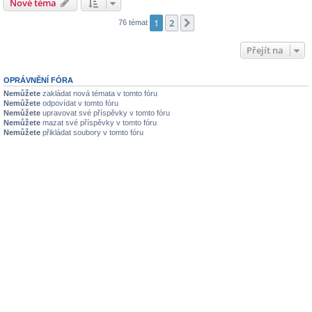
Nové téma
1
2
Další
76 témat
Přejít na
OPRÁVNĚNÍ FÓRA
Nemůžete
zakládat nová témata v tomto fóru
Nemůžete
odpovídat v tomto fóru
Nemůžete
upravovat své příspěvky v tomto fóru
Nemůžete
mazat své příspěvky v tomto fóru
Nemůžete
přikládat soubory v tomto fóru