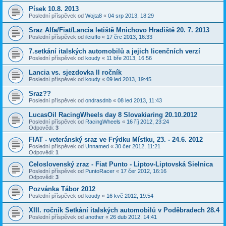
Písek 10.8. 2013
Poslední příspěvek od
Wojta8
«
04 srp 2013, 18:29
Sraz Alfa/Fiat/Lancia letiště Mnichovo Hradiště 20. 7. 2013
Poslední příspěvek od
ilciuffo
«
17 črc 2013, 16:33
7.setkání italských automobilů a jejich licenčních verzí
Poslední příspěvek od
koudy
«
11 bře 2013, 16:56
Lancia vs. sjezdovka II ročník
Poslední příspěvek od
koudy
«
09 led 2013, 19:45
Sraz??
Poslední příspěvek od
ondrasdnb
«
08 led 2013, 11:43
LucasOil RacingWheels day 8 Slovakiaring 20.10.2012
Poslední příspěvek od
RacingWheels
«
16 říj 2012, 23:24
Odpovědi:
3
FIAT - veteránský sraz ve Frýdku Místku, 23. - 24.6. 2012
Poslední příspěvek od
Unnamed
«
30 čer 2012, 11:21
Odpovědi:
1
Celoslovenský zraz - Fiat Punto - Liptov-Liptovská Sielnica
Poslední příspěvek od
PuntoRacer
«
17 čer 2012, 16:16
Odpovědi:
3
Pozvánka Tábor 2012
Poslední příspěvek od
koudy
«
16 kvě 2012, 19:54
XIII. ročník Setkání italských automobilů v Poděbradech 28.4
Poslední příspěvek od
another
«
26 dub 2012, 14:41