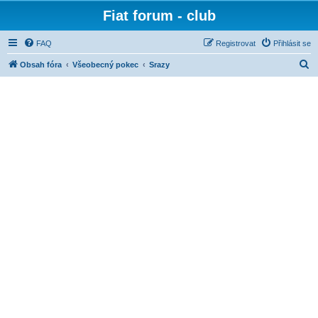
Fiat forum - club
FAQ
Registrovat
Přihlásit se
H
Obsah fóra
Všeobecný pokec
Srazy
l
e
d
a
t