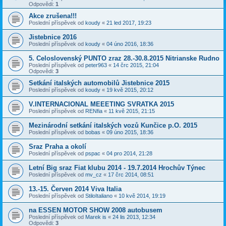
Odpovědi:
1
Akce zrušena!!!
Poslední příspěvek od
koudy
«
21 led 2017, 19:23
Jistebnice 2016
Poslední příspěvek od
koudy
«
04 úno 2016, 18:36
5. Celoslovenský PUNTO zraz 28.-30.8.2015 Nitrianske Rudno
Poslední příspěvek od
peter963
«
14 črc 2015, 21:04
Odpovědi:
3
Setkání italských automobilů Jistebnice 2015
Poslední příspěvek od
koudy
«
19 kvě 2015, 20:12
V.INTERNACIONAL MEEETING SVRATKA 2015
Poslední příspěvek od
RENfia
«
11 kvě 2015, 21:15
Mezinárodní setkání italských vozů Kunčice p.O. 2015
Poslední příspěvek od
bobas
«
09 úno 2015, 18:36
Sraz Praha a okolí
Poslední příspěvek od
pspac
«
04 pro 2014, 21:28
Letní Big sraz Fiat klubu 2014 - 19.7.2014 Hrochův Týnec
Poslední příspěvek od
mv_cz
«
17 črc 2014, 08:51
13.-15. Červen 2014 Viva Italia
Poslední příspěvek od
StiloItaliano
«
10 kvě 2014, 19:19
na ESSEN MOTOR SHOW 2008 autobusem
Poslední příspěvek od
Marek is
«
24 lis 2013, 12:34
Odpovědi:
3