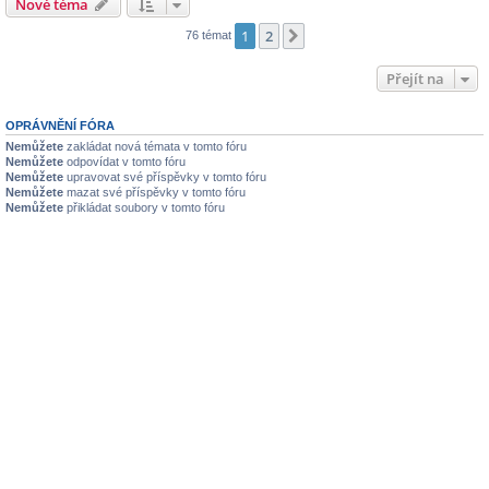
Nové téma
1
2
Další
76 témat
Přejít na
OPRÁVNĚNÍ FÓRA
Nemůžete
zakládat nová témata v tomto fóru
Nemůžete
odpovídat v tomto fóru
Nemůžete
upravovat své příspěvky v tomto fóru
Nemůžete
mazat své příspěvky v tomto fóru
Nemůžete
přikládat soubory v tomto fóru