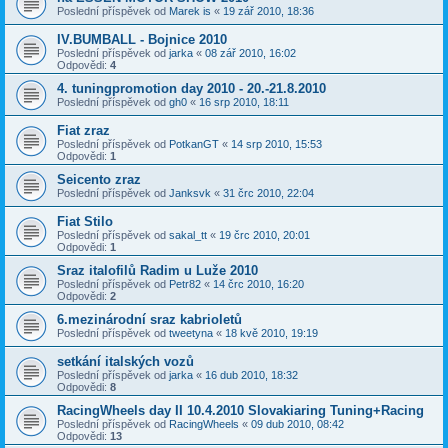
Poslední příspěvek od
Marek is
«
19 zář 2010, 18:36
IV.BUMBALL - Bojnice 2010
Poslední příspěvek od
jarka
«
08 zář 2010, 16:02
Odpovědi:
4
4. tuningpromotion day 2010 - 20.-21.8.2010
Poslední příspěvek od
gh0
«
16 srp 2010, 18:11
Fiat zraz
Poslední příspěvek od
PotkanGT
«
14 srp 2010, 15:53
Odpovědi:
1
Seicento zraz
Poslední příspěvek od
Janksvk
«
31 črc 2010, 22:04
Fiat Stilo
Poslední příspěvek od
sakal_tt
«
19 črc 2010, 20:01
Odpovědi:
1
Sraz italofilů Radim u Luže 2010
Poslední příspěvek od
Petr82
«
14 črc 2010, 16:20
Odpovědi:
2
6.mezinárodní sraz kabrioletů
Poslední příspěvek od
tweetyna
«
18 kvě 2010, 19:19
setkání italských vozů
Poslední příspěvek od
jarka
«
16 dub 2010, 18:32
Odpovědi:
8
RacingWheels day II 10.4.2010 Slovakiaring Tuning+Racing
Poslední příspěvek od
RacingWheels
«
09 dub 2010, 08:42
Odpovědi:
13