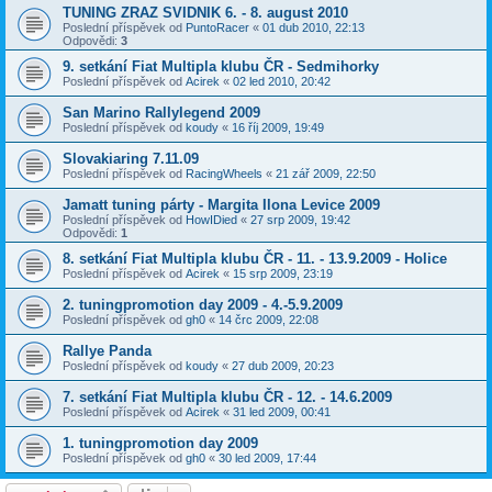
TUNING ZRAZ SVIDNIK 6. - 8. august 2010
Poslední příspěvek od
PuntoRacer
«
01 dub 2010, 22:13
Odpovědi:
3
9. setkání Fiat Multipla klubu ČR - Sedmihorky
Poslední příspěvek od
Acirek
«
02 led 2010, 20:42
San Marino Rallylegend 2009
Poslední příspěvek od
koudy
«
16 říj 2009, 19:49
Slovakiaring 7.11.09
Poslední příspěvek od
RacingWheels
«
21 zář 2009, 22:50
Jamatt tuning párty - Margita Ilona Levice 2009
Poslední příspěvek od
HowIDied
«
27 srp 2009, 19:42
Odpovědi:
1
8. setkání Fiat Multipla klubu ČR - 11. - 13.9.2009 - Holice
Poslední příspěvek od
Acirek
«
15 srp 2009, 23:19
2. tuningpromotion day 2009 - 4.-5.9.2009
Poslední příspěvek od
gh0
«
14 črc 2009, 22:08
Rallye Panda
Poslední příspěvek od
koudy
«
27 dub 2009, 20:23
7. setkání Fiat Multipla klubu ČR - 12. - 14.6.2009
Poslední příspěvek od
Acirek
«
31 led 2009, 00:41
1. tuningpromotion day 2009
Poslední příspěvek od
gh0
«
30 led 2009, 17:44