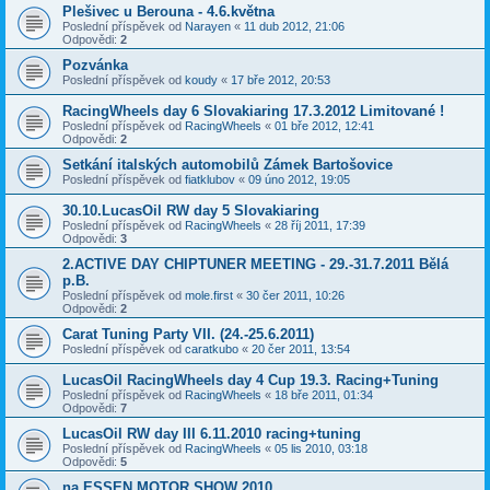
Plešivec u Berouna - 4.6.května
Poslední příspěvek od
Narayen
«
11 dub 2012, 21:06
Odpovědi:
2
Pozvánka
Poslední příspěvek od
koudy
«
17 bře 2012, 20:53
RacingWheels day 6 Slovakiaring 17.3.2012 Limitované !
Poslední příspěvek od
RacingWheels
«
01 bře 2012, 12:41
Odpovědi:
2
Setkání italských automobilů Zámek Bartošovice
Poslední příspěvek od
fiatklubov
«
09 úno 2012, 19:05
30.10.LucasOil RW day 5 Slovakiaring
Poslední příspěvek od
RacingWheels
«
28 říj 2011, 17:39
Odpovědi:
3
2.ACTIVE DAY CHIPTUNER MEETING - 29.-31.7.2011 Bělá
p.B.
Poslední příspěvek od
mole.first
«
30 čer 2011, 10:26
Odpovědi:
2
Carat Tuning Party VII. (24.-25.6.2011)
Poslední příspěvek od
caratkubo
«
20 čer 2011, 13:54
LucasOil RacingWheels day 4 Cup 19.3. Racing+Tuning
Poslední příspěvek od
RacingWheels
«
18 bře 2011, 01:34
Odpovědi:
7
LucasOil RW day III 6.11.2010 racing+tuning
Poslední příspěvek od
RacingWheels
«
05 lis 2010, 03:18
Odpovědi:
5
na ESSEN MOTOR SHOW 2010