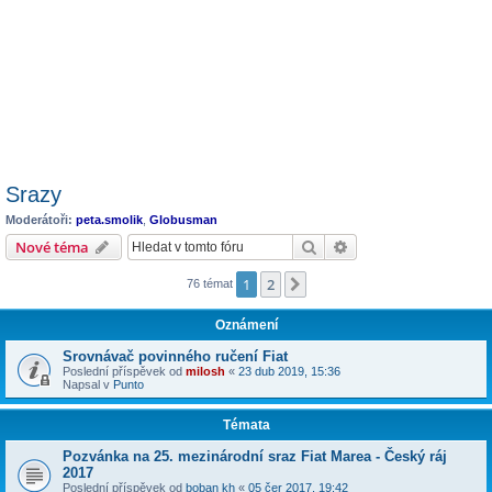
Srazy
Moderátoři:
peta.smolik
,
Globusman
Hledat
Pokročilé hledání
Nové téma
1
2
Další
76 témat
Oznámení
Srovnávač povinného ručení Fiat
Poslední příspěvek od
milosh
«
23 dub 2019, 15:36
Napsal v
Punto
Témata
Pozvánka na 25. mezinárodní sraz Fiat Marea - Český ráj
2017
Poslední příspěvek od
boban kh
«
05 čer 2017, 19:42