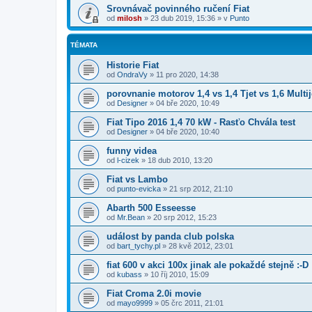
Srovnávač povinného ručení Fiat
od
milosh
»
23 dub 2019, 15:36
» v
Punto
TÉMATA
Historie Fiat
od
OndraVy
»
11 pro 2020, 14:38
porovnanie motorov 1,4 vs 1,4 Tjet vs 1,6 Multij
od
Designer
»
04 bře 2020, 10:49
Fiat Tipo 2016 1,4 70 kW - Rasťo Chvála test
od
Designer
»
04 bře 2020, 10:40
funny videa
od
l-cizek
»
18 dub 2010, 13:20
Fiat vs Lambo
od
punto-evicka
»
21 srp 2012, 21:10
Abarth 500 Esseesse
od
Mr.Bean
»
20 srp 2012, 15:23
událost by panda club polska
od
bart_tychy.pl
»
28 kvě 2012, 23:01
fiat 600 v akci 100x jinak ale pokaždé stejně :-D
od
kubass
»
10 říj 2010, 15:09
Fiat Croma 2.0i movie
od
mayo9999
»
05 črc 2011, 21:01