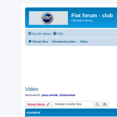
Fiat forum - club
Fiat klub a forum.
Rychlé odkazy
FAQ
Obsah fóra
Všeobecný pokec
Video
Video
Moderátoři:
peta.smolik
,
Globusman
Hledat
Pokroč
Nové téma
OZNÁMENÍ