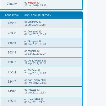
od
milosh
296982
23 dub 2019, 15:36
ZOBRAZENÍ
POSLEDNÍ PŘÍSPĚVEK
od
OndraVy
28365
11 pro 2020, 14:38
od
Designer
23368
04 bře 2020, 10:49
od
Designer
16645
04 bře 2020, 10:40
od
ronniec
16348
17 zář 2016, 09:27
od
punto-evicka
13852
21 srp 2012, 21:10
od
Mr.Bean
12224
20 srp 2012, 15:23
od
bart_tychy.pl
12447
28 kvě 2012, 23:01
od
kubass
14310
16 pro 2011, 12:13
od
mayo9999
12585
05 črc 2011, 21:01