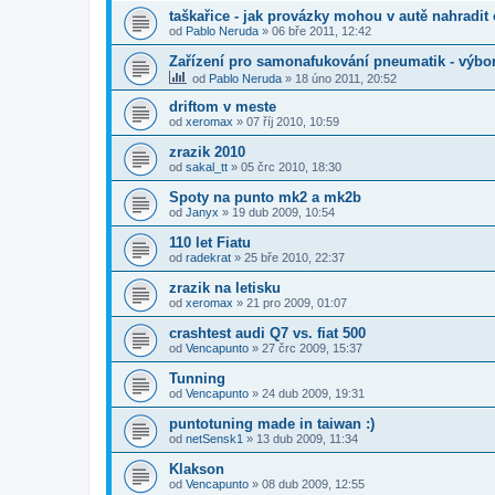
taškařice - jak provázky mohou v autě nahradit 
od
Pablo Neruda
»
06 bře 2011, 12:42
Zařízení pro samonafukování pneumatik - výbo
od
Pablo Neruda
»
18 úno 2011, 20:52
driftom v meste
od
xeromax
»
07 říj 2010, 10:59
zrazik 2010
od
sakal_tt
»
05 črc 2010, 18:30
Spoty na punto mk2 a mk2b
od
Janyx
»
19 dub 2009, 10:54
110 let Fiatu
od
radekrat
»
25 bře 2010, 22:37
zrazik na letisku
od
xeromax
»
21 pro 2009, 01:07
crashtest audi Q7 vs. fiat 500
od
Vencapunto
»
27 črc 2009, 15:37
Tunning
od
Vencapunto
»
24 dub 2009, 19:31
puntotuning made in taiwan :)
od
netSensk1
»
13 dub 2009, 11:34
Klakson
od
Vencapunto
»
08 dub 2009, 12:55