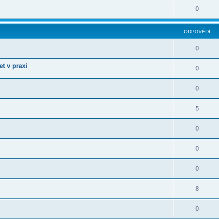
0
ODPOVĚDI
0
et v praxi
0
0
5
0
0
0
8
0