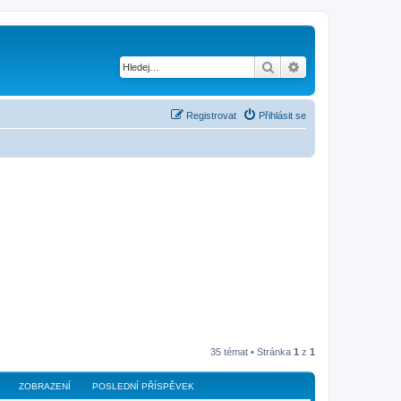
Hledat
Pokročilé hledání
Registrovat
Přihlásit se
35 témat • Stránka
1
z
1
ZOBRAZENÍ
POSLEDNÍ PŘÍSPĚVEK