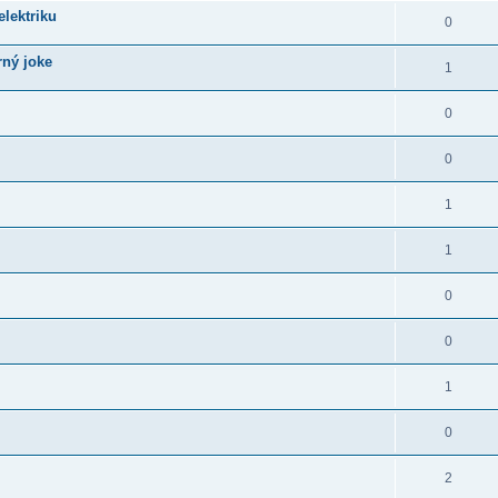
elektriku
0
rný joke
1
0
0
1
1
0
0
1
0
2