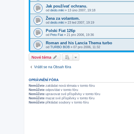
Jak používať ochranu.
od
dedo.miki
»
13 úno 2007, 19:18
Žena za volantom.
od
dedo.miki
»
23 led 2007, 19:19
Polski Fiat 126p
od
Peto Fiat
»
21 pro 2006, 19:36
Roman and his Lancia Thema turbo
od
TURBO BOB
»
07 pro 2006, 11:32
Nové téma
Vrátit se na Obsah fóra
OPRÁVNĚNÍ FÓRA
Nemůžete
zakládat nová témata v tomto fóru
Nemůžete
odpovídat v tomto fóru
Nemůžete
upravovat své příspěvky v tomto fóru
Nemůžete
mazat své příspěvky v tomto fóru
Nemůžete
přikládat soubory v tomto fóru