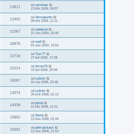
od
xeromax
13811
23 bře 2009, 09:07
od
Vencapunto
12402
08 bře 2009, 12:11
od
radekrat
21567
21 úno 2009, 20:40
od
mafi
18976
01 úno 2009, 13:54
od
*Ice-T*
12718
27 led 2009, 17:28
od
Arrow79
15224
22 led 2009, 20:49
od
cybrex
16097
04 srp 2008, 23:48
od
cybrex
13074
26 kvě 2008, 01:13
od
johnb
14339
21 bře 2008, 11:51
od
Semo
15802
13 úno 2008, 01:44
od
pink-jackass
15001
12 úno 2008, 21:53