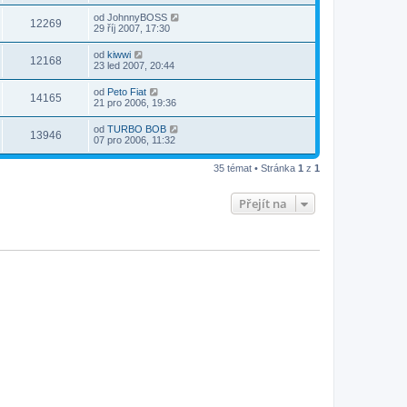
od
JohnnyBOSS
12269
29 říj 2007, 17:30
od
kiwwi
12168
23 led 2007, 20:44
od
Peto Fiat
14165
21 pro 2006, 19:36
od
TURBO BOB
13946
07 pro 2006, 11:32
35 témat • Stránka
1
z
1
Přejít na