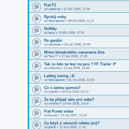
Fiat F1
od
radekrat
»
22 bře 2009, 13:39
Rychlý nohy
od
Vencapunto
»
08 bře 2009, 12:11
Driftiky
od
lacin
»
19 bře 2006, 07:55
Do garáže
od
xeromax
»
22 zář 2008, 23:49
Mimo tématického zamerania fóra
od
*Ice-T*
»
27 led 2009, 17:28
Tak co kdo se tesi na jaro ? FF Trailer :P
od
Chevron
»
22 led 2009, 14:46
Lehkej tuning :-D
od
Vencapunto
»
01 srp 2008, 19:54
Co s ojetou gumou?
od
cybrex
»
26 kvě 2008, 01:13
Že by případ sám pro sebe?
od
smartm
»
18 bře 2008, 16:58
Fiat Punto videa
od
kucoo
»
13 srp 2007, 19:34
Co když ji okouzlil někdo jiný?
od
johnb
»
12 úno 2008, 17:41