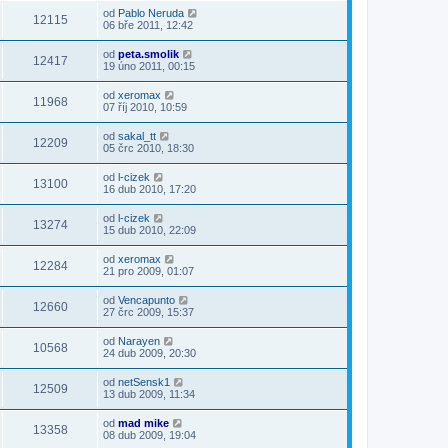
od
Pablo Neruda
12115
06 bře 2011, 12:42
od
peta.smolik
12417
19 úno 2011, 00:15
od
xeromax
11968
07 říj 2010, 10:59
od
sakal_tt
12209
05 črc 2010, 18:30
od
l-cizek
13100
16 dub 2010, 17:20
od
l-cizek
13274
15 dub 2010, 22:09
od
xeromax
12284
21 pro 2009, 01:07
od
Vencapunto
12660
27 črc 2009, 15:37
od
Narayen
10568
24 dub 2009, 20:30
od
netSensk1
12509
13 dub 2009, 11:34
od
mad mike
13358
08 dub 2009, 19:04