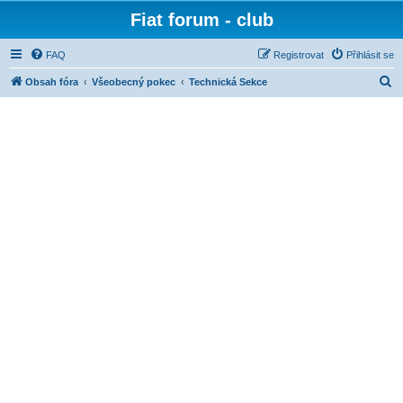
Fiat forum - club
FAQ
Registrovat
Přihlásit se
H
Obsah fóra
Všeobecný pokec
Technická Sekce
l
e
d
a
t