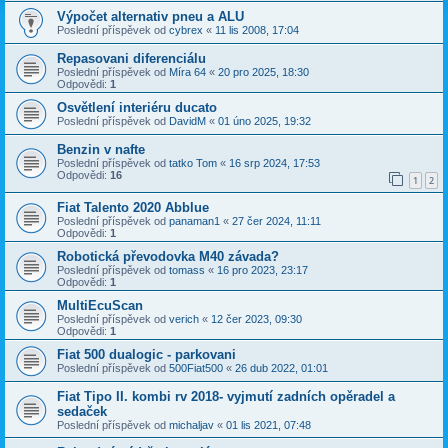
Výpočet alternativ pneu a ALU
Poslední příspěvek od
cybrex
«
11 lis 2008, 17:04
Repasovani diferenciálu
Poslední příspěvek od
Míra 64
«
20 pro 2025, 18:30
Odpovědi:
1
Osvětlení interiéru ducato
Poslední příspěvek od
DavidM
«
01 úno 2025, 19:32
Benzin v nafte
Poslední příspěvek od
tatko Tom
«
16 srp 2024, 17:53
Odpovědi:
16
1
2
Fiat Talento 2020 Abblue
Poslední příspěvek od
panaman1
«
27 čer 2024, 11:11
Odpovědi:
1
Robotická převodovka M40 závada?
Poslední příspěvek od
tomass
«
16 pro 2023, 23:17
Odpovědi:
1
MultiEcuScan
Poslední příspěvek od
verich
«
12 čer 2023, 09:30
Odpovědi:
1
Fiat 500 dualogic - parkovani
Poslední příspěvek od
500Fiat500
«
26 dub 2022, 01:01
Fiat Tipo II. kombi rv 2018- vyjmutí zadních opěradel a
sedaček
Poslední příspěvek od
michaljav
«
01 lis 2021, 07:48