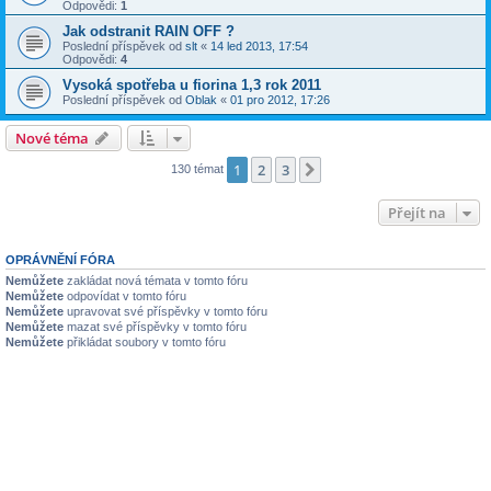
Odpovědi:
1
Jak odstranit RAIN OFF ?
Poslední příspěvek od
slt
«
14 led 2013, 17:54
Odpovědi:
4
Vysoká spotřeba u fiorina 1,3 rok 2011
Poslední příspěvek od
Oblak
«
01 pro 2012, 17:26
Nové téma
1
2
3
Další
130 témat
Přejít na
OPRÁVNĚNÍ FÓRA
Nemůžete
zakládat nová témata v tomto fóru
Nemůžete
odpovídat v tomto fóru
Nemůžete
upravovat své příspěvky v tomto fóru
Nemůžete
mazat své příspěvky v tomto fóru
Nemůžete
přikládat soubory v tomto fóru