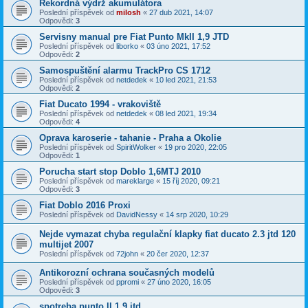
Rekordná výdrž akumulátora
Poslední příspěvek od
milosh
«
27 dub 2021, 14:07
Odpovědi:
3
Servisny manual pre Fiat Punto MkII 1,9 JTD
Poslední příspěvek od
liborko
«
03 úno 2021, 17:52
Odpovědi:
2
Samospuštění alarmu TrackPro CS 1712
Poslední příspěvek od
netdedek
«
10 led 2021, 21:53
Odpovědi:
2
Fiat Ducato 1994 - vrakoviště
Poslední příspěvek od
netdedek
«
08 led 2021, 19:34
Odpovědi:
4
Oprava karoserie - tahanie - Praha a Okolie
Poslední příspěvek od
SpiritWolker
«
19 pro 2020, 22:05
Odpovědi:
1
Porucha start stop Doblo 1,6MTJ 2010
Poslední příspěvek od
mareklarge
«
15 říj 2020, 09:21
Odpovědi:
3
Fiat Doblo 2016 Proxi
Poslední příspěvek od
DavidNessy
«
14 srp 2020, 10:29
Nejde vymazat chyba regulační klapky fiat ducato 2.3 jtd 120
multijet 2007
Poslední příspěvek od
72john
«
20 čer 2020, 12:37
Antikorozní ochrana současných modelů
Poslední příspěvek od
ppromi
«
27 úno 2020, 16:05
Odpovědi:
3
spotreba punto ll 1,9 jtd