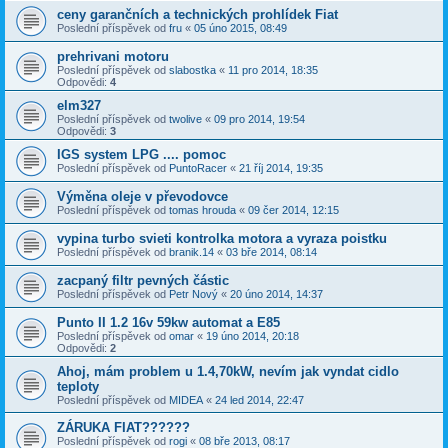
ceny garančních a technických prohlídek Fiat
Poslední příspěvek od
fru
«
05 úno 2015, 08:49
prehrivani motoru
Poslední příspěvek od
slabostka
«
11 pro 2014, 18:35
Odpovědi:
4
elm327
Poslední příspěvek od
twolive
«
09 pro 2014, 19:54
Odpovědi:
3
IGS system LPG .... pomoc
Poslední příspěvek od
PuntoRacer
«
21 říj 2014, 19:35
Výměna oleje v převodovce
Poslední příspěvek od
tomas hrouda
«
09 čer 2014, 12:15
vypina turbo svieti kontrolka motora a vyraza poistku
Poslední příspěvek od
branik.14
«
03 bře 2014, 08:14
zacpaný filtr pevných částic
Poslední příspěvek od
Petr Nový
«
20 úno 2014, 14:37
Punto II 1.2 16v 59kw automat a E85
Poslední příspěvek od
omar
«
19 úno 2014, 20:18
Odpovědi:
2
Ahoj, mám problem u 1.4,70kW, nevím jak vyndat cidlo
teploty
Poslední příspěvek od
MIDEA
«
24 led 2014, 22:47
ZÁRUKA FIAT??????
Poslední příspěvek od
rogi
«
08 bře 2013, 08:17