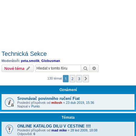
Technická Sekce
Moderátoři:
peta.smolik
,
Globusman
Hledat
Pokročilé hledání
Nové téma
1
2
3
Další
130 témat
Oznámení
Srovnávač povinného ručení Fiat
Poslední příspěvek od
milosh
«
23 dub 2019, 15:36
Napsal v
Punto
Témata
ONLINE KATALOG DILU V CESTINE !!!!
Poslední příspěvek od
mad mike
«
28 led 2009, 18:08
Odpovědi:
6