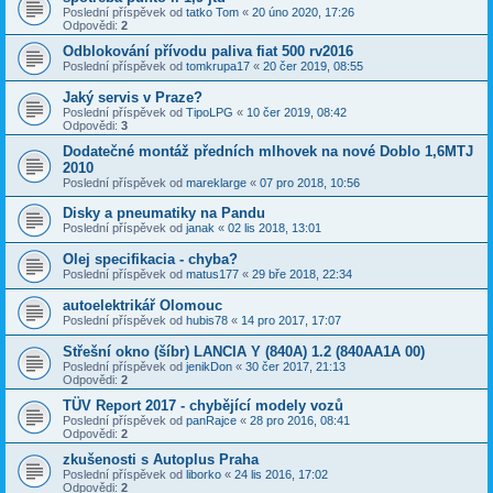
Poslední příspěvek od
tatko Tom
«
20 úno 2020, 17:26
Odpovědi:
2
Odblokování přívodu paliva fiat 500 rv2016
Poslední příspěvek od
tomkrupa17
«
20 čer 2019, 08:55
Jaký servis v Praze?
Poslední příspěvek od
TipoLPG
«
10 čer 2019, 08:42
Odpovědi:
3
Dodatečné montáž předních mlhovek na nové Doblo 1,6MTJ
2010
Poslední příspěvek od
mareklarge
«
07 pro 2018, 10:56
Disky a pneumatiky na Pandu
Poslední příspěvek od
janak
«
02 lis 2018, 13:01
Olej specifikacia - chyba?
Poslední příspěvek od
matus177
«
29 bře 2018, 22:34
autoelektrikář Olomouc
Poslední příspěvek od
hubis78
«
14 pro 2017, 17:07
Střešní okno (šíbr) LANCIA Y (840A) 1.2 (840AA1A 00)
Poslední příspěvek od
jenikDon
«
30 čer 2017, 21:13
Odpovědi:
2
TÜV Report 2017 - chybějící modely vozů
Poslední příspěvek od
panRajce
«
28 pro 2016, 08:41
Odpovědi:
2
zkušenosti s Autoplus Praha
Poslední příspěvek od
liborko
«
24 lis 2016, 17:02
Odpovědi:
2