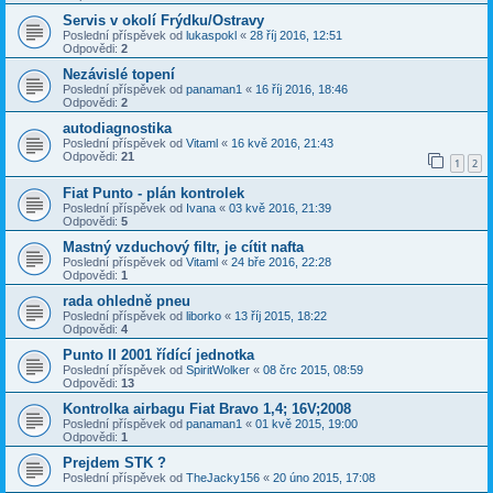
Servis v okolí Frýdku/Ostravy
Poslední příspěvek od
lukaspokl
«
28 říj 2016, 12:51
Odpovědi:
2
Nezávislé topení
Poslední příspěvek od
panaman1
«
16 říj 2016, 18:46
Odpovědi:
2
autodiagnostika
Poslední příspěvek od
Vitaml
«
16 kvě 2016, 21:43
Odpovědi:
21
1
2
Fiat Punto - plán kontrolek
Poslední příspěvek od
Ivana
«
03 kvě 2016, 21:39
Odpovědi:
5
Mastný vzduchový filtr, je cítit nafta
Poslední příspěvek od
Vitaml
«
24 bře 2016, 22:28
Odpovědi:
1
rada ohledně pneu
Poslední příspěvek od
liborko
«
13 říj 2015, 18:22
Odpovědi:
4
Punto II 2001 řídící jednotka
Poslední příspěvek od
SpiritWolker
«
08 črc 2015, 08:59
Odpovědi:
13
Kontrolka airbagu Fiat Bravo 1,4; 16V;2008
Poslední příspěvek od
panaman1
«
01 kvě 2015, 19:00
Odpovědi:
1
Prejdem STK ?
Poslední příspěvek od
TheJacky156
«
20 úno 2015, 17:08