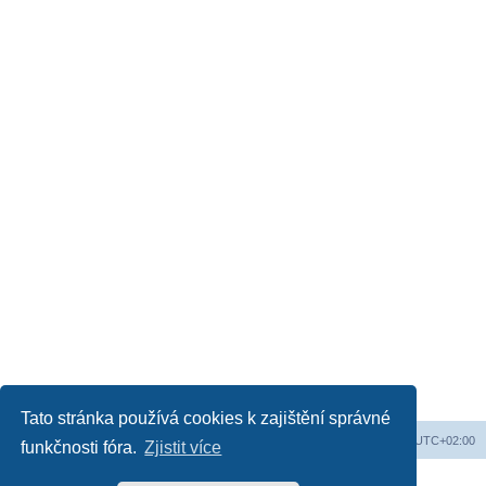
Tato stránka používá cookies k zajištění správné
Obsah fóra
Všechny časy jsou v
UTC+02:00
funkčnosti fóra.
Zjistit více
Založeno na
phpBB
® Forum Software © phpBB Limited