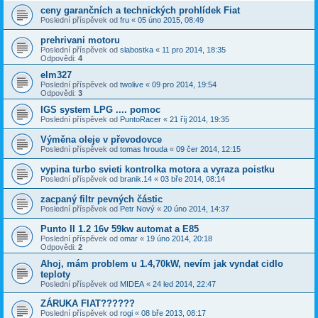
ceny garančních a technických prohlídek Fiat
Poslední příspěvek od
fru
«
05 úno 2015, 08:49
prehrivani motoru
Poslední příspěvek od
slabostka
«
11 pro 2014, 18:35
Odpovědi:
4
elm327
Poslední příspěvek od
twolive
«
09 pro 2014, 19:54
Odpovědi:
3
IGS system LPG .... pomoc
Poslední příspěvek od
PuntoRacer
«
21 říj 2014, 19:35
Výměna oleje v převodovce
Poslední příspěvek od
tomas hrouda
«
09 čer 2014, 12:15
vypina turbo svieti kontrolka motora a vyraza poistku
Poslední příspěvek od
branik.14
«
03 bře 2014, 08:14
zacpaný filtr pevných částic
Poslední příspěvek od
Petr Nový
«
20 úno 2014, 14:37
Punto II 1.2 16v 59kw automat a E85
Poslední příspěvek od
omar
«
19 úno 2014, 20:18
Odpovědi:
2
Ahoj, mám problem u 1.4,70kW, nevím jak vyndat cidlo
teploty
Poslední příspěvek od
MIDEA
«
24 led 2014, 22:47
ZÁRUKA FIAT??????
Poslední příspěvek od
rogi
«
08 bře 2013, 08:17