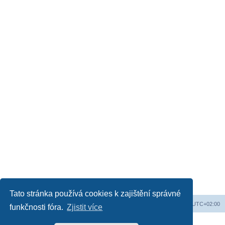
Tato stránka používá cookies k zajištění správné
Obsah fóra
Všechny časy jsou v
UTC+02:00
funkčnosti fóra.
Zjistit více
Založeno na
phpBB
® Forum Software © phpBB Limited