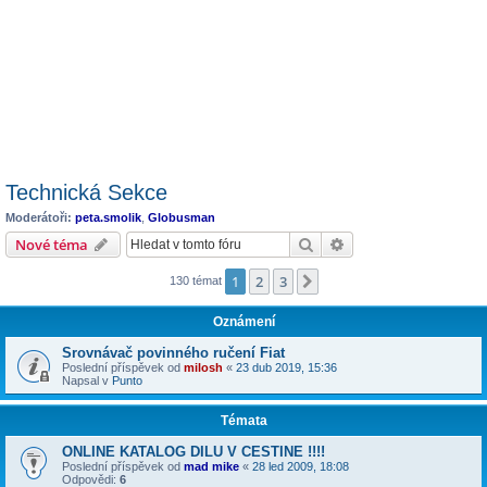
Technická Sekce
Moderátoři:
peta.smolik
,
Globusman
Hledat
Pokročilé hledání
Nové téma
1
2
3
Další
130 témat
Oznámení
Srovnávač povinného ručení Fiat
Poslední příspěvek od
milosh
«
23 dub 2019, 15:36
Napsal v
Punto
Témata
ONLINE KATALOG DILU V CESTINE !!!!
Poslední příspěvek od
mad mike
«
28 led 2009, 18:08
Odpovědi:
6