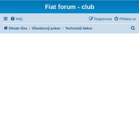
Fiat forum - club
FAQ
Registrovat
Přihlásit se
H
Obsah fóra
Všeobecný pokec
Technická Sekce
l
e
d
a
t