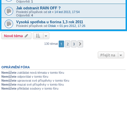
Odpovědi:
1
Jak odstranit RAIN OFF ?
Poslední příspěvek od
slt
«
14 led 2013, 17:54
Odpovědi:
4
Vysoká spotřeba u fiorina 1,3 rok 2011
Poslední příspěvek od
Oblak
«
01 pro 2012, 17:26
Nové téma
1
2
3
Další
130 témat
Přejít na
OPRÁVNĚNÍ FÓRA
Nemůžete
zakládat nová témata v tomto fóru
Nemůžete
odpovídat v tomto fóru
Nemůžete
upravovat své příspěvky v tomto fóru
Nemůžete
mazat své příspěvky v tomto fóru
Nemůžete
přikládat soubory v tomto fóru