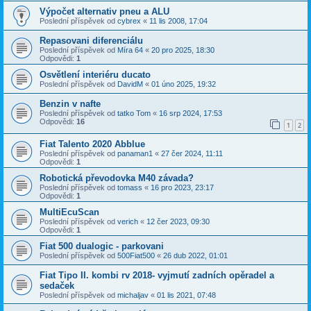
Výpočet alternativ pneu a ALU
Poslední příspěvek od
cybrex
«
11 lis 2008, 17:04
Repasovani diferenciálu
Poslední příspěvek od
Míra 64
«
20 pro 2025, 18:30
Odpovědi:
1
Osvětlení interiéru ducato
Poslední příspěvek od
DavidM
«
01 úno 2025, 19:32
Benzin v nafte
Poslední příspěvek od
tatko Tom
«
16 srp 2024, 17:53
Odpovědi:
16
1
2
Fiat Talento 2020 Abblue
Poslední příspěvek od
panaman1
«
27 čer 2024, 11:11
Odpovědi:
1
Robotická převodovka M40 závada?
Poslední příspěvek od
tomass
«
16 pro 2023, 23:17
Odpovědi:
1
MultiEcuScan
Poslední příspěvek od
verich
«
12 čer 2023, 09:30
Odpovědi:
1
Fiat 500 dualogic - parkovani
Poslední příspěvek od
500Fiat500
«
26 dub 2022, 01:01
Fiat Tipo II. kombi rv 2018- vyjmutí zadních opěradel a
sedaček
Poslední příspěvek od
michaljav
«
01 lis 2021, 07:48