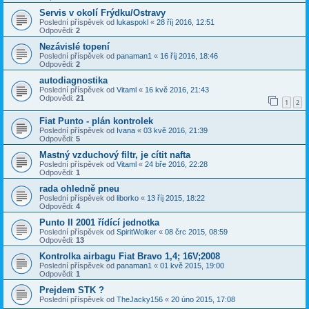
Servis v okolí Frýdku/Ostravy
Poslední příspěvek od
lukaspokl
«
28 říj 2016, 12:51
Odpovědi:
2
Nezávislé topení
Poslední příspěvek od
panaman1
«
16 říj 2016, 18:46
Odpovědi:
2
autodiagnostika
Poslední příspěvek od
Vitaml
«
16 kvě 2016, 21:43
Odpovědi:
21
1
2
Fiat Punto - plán kontrolek
Poslední příspěvek od
Ivana
«
03 kvě 2016, 21:39
Odpovědi:
5
Mastný vzduchový filtr, je cítit nafta
Poslední příspěvek od
Vitaml
«
24 bře 2016, 22:28
Odpovědi:
1
rada ohledně pneu
Poslední příspěvek od
liborko
«
13 říj 2015, 18:22
Odpovědi:
4
Punto II 2001 řídící jednotka
Poslední příspěvek od
SpiritWolker
«
08 črc 2015, 08:59
Odpovědi:
13
Kontrolka airbagu Fiat Bravo 1,4; 16V;2008
Poslední příspěvek od
panaman1
«
01 kvě 2015, 19:00
Odpovědi:
1
Prejdem STK ?
Poslední příspěvek od
TheJacky156
«
20 úno 2015, 17:08