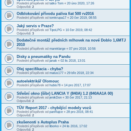
Poslední příspěvek od
tatko Tom
«
20 úno 2020, 17:26
Odpovědi:
2
Odblokování přívodu paliva fiat 500 rv2016
Poslední příspěvek od
tomkrupa17
«
20 čer 2019, 08:55
Jaký servis v Praze?
Poslední příspěvek od
TipoLPG
«
10 čer 2019, 08:42
Odpovědi:
3
Dodatečné montáž předních mlhovek na nové Doblo 1,6MTJ
2010
Poslední příspěvek od
mareklarge
«
07 pro 2018, 10:56
Disky a pneumatiky na Pandu
Poslední příspěvek od
janak
«
02 lis 2018, 13:01
Olej specifikacia - chyba?
Poslední příspěvek od
matus177
«
29 bře 2018, 22:34
autoelektrikář Olomouc
Poslední příspěvek od
hubis78
«
14 pro 2017, 17:07
Střešní okno (šíbr) LANCIA Y (840A) 1.2 (840AA1A 00)
Poslední příspěvek od
jenikDon
«
30 čer 2017, 21:13
Odpovědi:
2
TÜV Report 2017 - chybějící modely vozů
Poslední příspěvek od
panRajce
«
28 pro 2016, 08:41
Odpovědi:
2
zkušenosti s Autoplus Praha
Poslední příspěvek od
liborko
«
24 lis 2016, 17:02
Odpovědi:
2