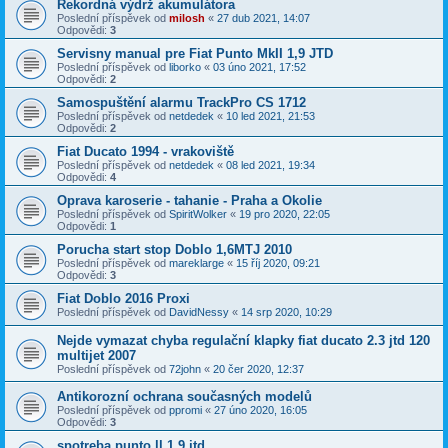
Rekordná výdrž akumulátora
Poslední příspěvek od
milosh
«
27 dub 2021, 14:07
Odpovědi:
3
Servisny manual pre Fiat Punto MkII 1,9 JTD
Poslední příspěvek od
liborko
«
03 úno 2021, 17:52
Odpovědi:
2
Samospuštění alarmu TrackPro CS 1712
Poslední příspěvek od
netdedek
«
10 led 2021, 21:53
Odpovědi:
2
Fiat Ducato 1994 - vrakoviště
Poslední příspěvek od
netdedek
«
08 led 2021, 19:34
Odpovědi:
4
Oprava karoserie - tahanie - Praha a Okolie
Poslední příspěvek od
SpiritWolker
«
19 pro 2020, 22:05
Odpovědi:
1
Porucha start stop Doblo 1,6MTJ 2010
Poslední příspěvek od
mareklarge
«
15 říj 2020, 09:21
Odpovědi:
3
Fiat Doblo 2016 Proxi
Poslední příspěvek od
DavidNessy
«
14 srp 2020, 10:29
Nejde vymazat chyba regulační klapky fiat ducato 2.3 jtd 120
multijet 2007
Poslední příspěvek od
72john
«
20 čer 2020, 12:37
Antikorozní ochrana současných modelů
Poslední příspěvek od
ppromi
«
27 úno 2020, 16:05
Odpovědi:
3
spotreba punto ll 1,9 jtd