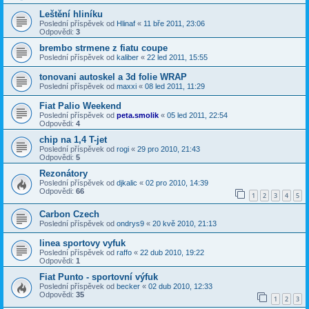
Leštění hliníku
Poslední příspěvek od
Hlinaf
«
11 bře 2011, 23:06
Odpovědi:
3
brembo strmene z fiatu coupe
Poslední příspěvek od
kaliber
«
22 led 2011, 15:55
tonovani autoskel a 3d folie WRAP
Poslední příspěvek od
maxxi
«
08 led 2011, 11:29
Fiat Palio Weekend
Poslední příspěvek od
peta.smolik
«
05 led 2011, 22:54
Odpovědi:
4
chip na 1,4 T-jet
Poslední příspěvek od
rogi
«
29 pro 2010, 21:43
Odpovědi:
5
Rezonátory
Poslední příspěvek od
djkalic
«
02 pro 2010, 14:39
Odpovědi:
66
1
2
3
4
5
Carbon Czech
Poslední příspěvek od
ondrys9
«
20 kvě 2010, 21:13
linea sportovy vyfuk
Poslední příspěvek od
raffo
«
22 dub 2010, 19:22
Odpovědi:
1
Fiat Punto - sportovní výfuk
Poslední příspěvek od
becker
«
02 dub 2010, 12:33
Odpovědi:
35
1
2
3