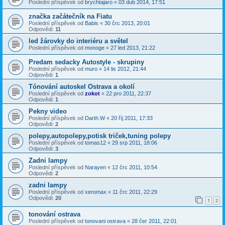
Poslední příspěvek od
brychtajaro
«
03 dub 2014, 17:51
značka začátečník na Fiatu
Poslední příspěvek od
Babis
«
30 črc 2013, 20:01
Odpovědi:
11
led žárovky do interiéru a světel
Poslední příspěvek od
monoge
«
27 led 2013, 21:22
Predam sedacky Autostyle - skrupiny
Poslední příspěvek od
muro
«
14 lis 2012, 21:44
Odpovědi:
1
Tónování autoskel Ostrava a okolí
Poslední příspěvek od
zokot
«
22 pro 2011, 22:37
Odpovědi:
1
Pekny video
Poslední příspěvek od
Darth.W
«
20 říj 2011, 17:33
Odpovědi:
2
polepy,autopolepy,potisk triček,tuning polepy
Poslední příspěvek od
tomas12
«
29 srp 2011, 18:06
Odpovědi:
3
Zadni lampy
Poslední příspěvek od
Narayen
«
12 črc 2011, 10:54
Odpovědi:
2
zadni lampy
Poslední příspěvek od
xeromax
«
11 črc 2011, 22:29
Odpovědi:
20
1
2
tonování ostrava
Poslední příspěvek od
tonovani ostrava
«
28 čer 2011, 22:01