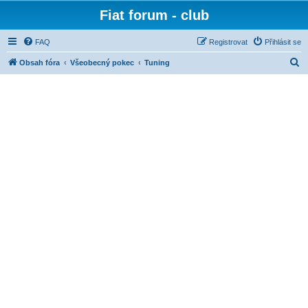
Fiat forum - club
FAQ
Registrovat
Přihlásit se
H
Obsah fóra
Všeobecný pokec
Tuning
l
e
d
a
t