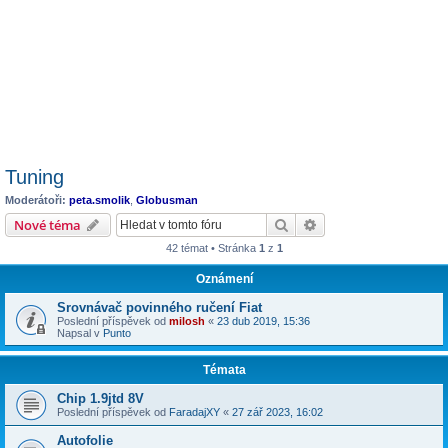
Tuning
Moderátoři:
peta.smolik
,
Globusman
Hledat
Pokročilé hledání
Nové téma
42 témat • Stránka
1
z
1
Oznámení
Srovnávač povinného ručení Fiat
Poslední příspěvek od
milosh
«
23 dub 2019, 15:36
Napsal v
Punto
Témata
Chip 1.9jtd 8V
Poslední příspěvek od
FaradajXY
«
27 zář 2023, 16:02
Autofolie