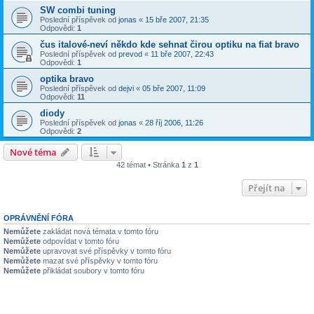
SW combi tuning
Poslední příspěvek od
jonas
«
15 bře 2007, 21:35
Odpovědi:
1
čus italové-neví někdo kde sehnat čirou optiku na fiat bravo
Poslední příspěvek od
prevod
«
11 bře 2007, 22:43
Odpovědi:
1
optika bravo
Poslední příspěvek od
dejvi
«
05 bře 2007, 11:09
Odpovědi:
11
diody
Poslední příspěvek od
jonas
«
28 říj 2006, 11:26
Odpovědi:
2
Nové téma
42 témat • Stránka
1
z
1
Přejít na
OPRÁVNĚNÍ FÓRA
Nemůžete
zakládat nová témata v tomto fóru
Nemůžete
odpovídat v tomto fóru
Nemůžete
upravovat své příspěvky v tomto fóru
Nemůžete
mazat své příspěvky v tomto fóru
Nemůžete
přikládat soubory v tomto fóru