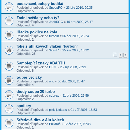
podsvícení,polepy budíků
Poslední příspěvek od
SnoopPO
«
23 bře 2010, 20:35
Odpovědi:
5
Zadni světla ty nebo ty?
Poslední příspěvek od
JackSGC
«
16 srp 2009, 23:17
Odpovědi:
4
Hladke poklice na kola
Poslední příspěvek od
turbom
«
06 čer 2009, 23:24
Odpovědi:
2
folie z uhlikovych vlaken "karbon"
Poslední příspěvek od
*Ice-T*
«
25 zář 2008, 18:22
Odpovědi:
25
1
2
Samolepící znaky ABARTH
Poslední příspěvek od
DENI
«
25 srp 2008, 22:21
Odpovědi:
8
Super vecicky
Poslední příspěvek od
onc
«
06 dub 2008, 20:47
Odpovědi:
4
diody coupe 20 turbo
Poslední příspěvek od
cybrex
«
31 bře 2008, 23:59
Odpovědi:
2
spoilery
Poslední příspěvek od
pink-jackass
«
01 zář 2007, 16:53
Odpovědi:
7
Středová díra v Alu kolech
Poslední příspěvek od
PulMiloš
«
12 črc 2007, 19:48
Odpovědi:
1