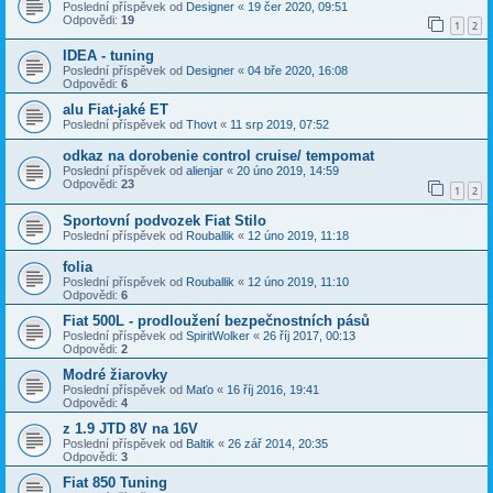
Poslední příspěvek od
Designer
«
19 čer 2020, 09:51
Odpovědi:
19
1
2
IDEA - tuning
Poslední příspěvek od
Designer
«
04 bře 2020, 16:08
Odpovědi:
6
alu Fiat-jaké ET
Poslední příspěvek od
Thovt
«
11 srp 2019, 07:52
odkaz na dorobenie control cruise/ tempomat
Poslední příspěvek od
alienjar
«
20 úno 2019, 14:59
Odpovědi:
23
1
2
Sportovní podvozek Fiat Stilo
Poslední příspěvek od
Rouballik
«
12 úno 2019, 11:18
folia
Poslední příspěvek od
Rouballik
«
12 úno 2019, 11:10
Odpovědi:
6
Fiat 500L - prodloužení bezpečnostních pásů
Poslední příspěvek od
SpiritWolker
«
26 říj 2017, 00:13
Odpovědi:
2
Modré žiarovky
Poslední příspěvek od
Maťo
«
16 říj 2016, 19:41
Odpovědi:
4
z 1.9 JTD 8V na 16V
Poslední příspěvek od
Baltik
«
26 zář 2014, 20:35
Odpovědi:
3
Fiat 850 Tuning