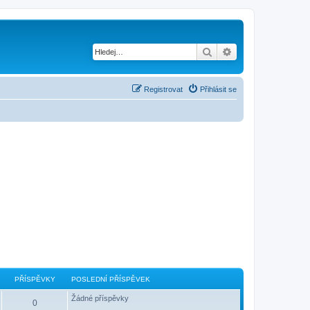
Hledat
Pokročilé hledání
Registrovat
Přihlásit se
PŘÍSPĚVKY
POSLEDNÍ PŘÍSPĚVEK
Žádné příspěvky
0