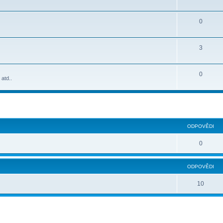
0
3
0
 atd..
lé hledání
ODPOVĚDI
0
ODPOVĚDI
10