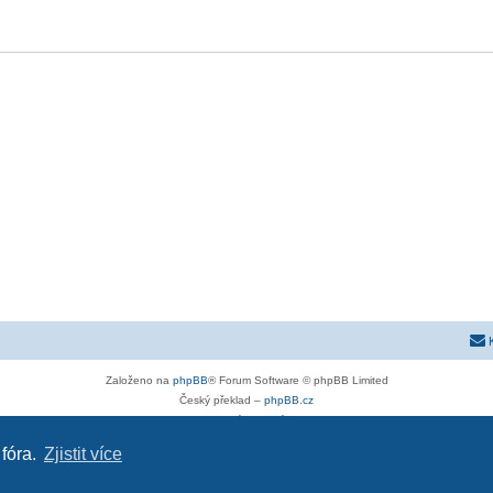
Založeno na
phpBB
® Forum Software © phpBB Limited
Český překlad –
phpBB.cz
Soukromí
|
Podmínky
 fóra.
Zjistit více
stra-g.cz
|
opel-astra-h.cz
|
astra-j.cz
|
opel-forum.cz
|
chevroletclub.cz
|
hyundaiclub.net
|
kia-club