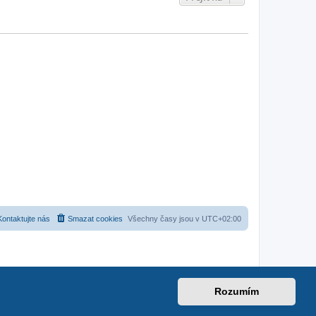
Kontaktujte nás
Smazat cookies
Všechny časy jsou v
UTC+02:00
Rozumím
.net
|
suzuki-forum.cz