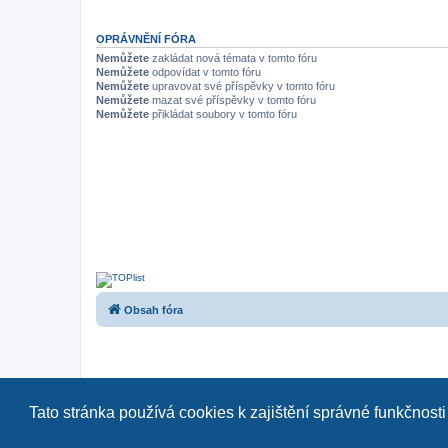
OPRÁVNĚNÍ FÓRA
Nemůžete
zakládat nová témata v tomto fóru
Nemůžete
odpovídat v tomto fóru
Nemůžete
upravovat své příspěvky v tomto fóru
Nemůžete
mazat své příspěvky v tomto fóru
Nemůžete
přikládat soubory v tomto fóru
Obsah fóra
Tato stránka používá cookies k zajištění správné funkčnosti
Naše další fóra:
|
a