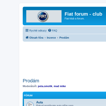
Fiat forum - club
Fiat klub a forum.
Rychlé odkazy
FAQ
Obsah fóra
Inzerce
Prodám
Prodám
Moderátoři:
peta.smolik
,
mad mike
FÓRUM
Auta
Pokud prodávate auto pište sem