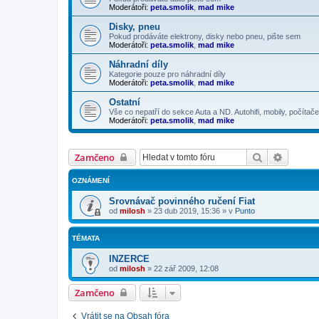
Moderátoři:
peta.smolik
,
mad mike
Disky, pneu
Pokud prodáváte elektrony, disky nebo pneu, pište sem
Moderátoři:
peta.smolik
,
mad mike
Náhradní díly
Kategorie pouze pro náhradní díly
Moderátoři:
peta.smolik
,
mad mike
Ostatní
Vše co nepatří do sekce Auta a ND. Autohifi, mobily, počítače
Moderátoři:
peta.smolik
,
mad mike
Hledat
Pokroči
Zamčeno
OZNÁMENÍ
Srovnávač povinného ručení Fiat
od
milosh
»
23 dub 2019, 15:36
» v
Punto
TÉMATA
INZERCE
od
milosh
»
22 zář 2009, 12:08
Zamčeno
Vrátit se na Obsah fóra