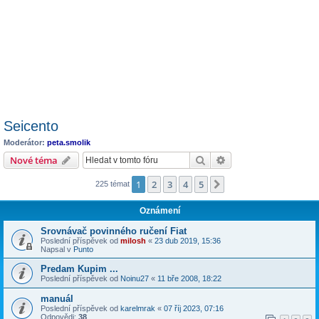
Seicento
Moderátor:
peta.smolik
Hledat
Pokročilé hledání
Nové téma
1
2
3
4
5
Další
225 témat
Oznámení
Srovnávač povinného ručení Fiat
Poslední příspěvek od
milosh
«
23 dub 2019, 15:36
Napsal v
Punto
Predam Kupim ...
Poslední příspěvek od
Noinu27
«
11 bře 2008, 18:22
manuál
Poslední příspěvek od
karelmrak
«
07 říj 2023, 07:16
Odpovědi:
38