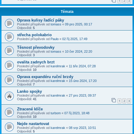
1
2
3
Témata
Oprava kulisy řadící páky
Poslední příspěvek od
tomass
«
09 pro 2025, 00:17
Odpovědi:
5
střecha polokabrio
Poslední příspěvek od
Paulo
«
02 říj 2025, 17:49
Těsnost převodovky
Poslední příspěvek od
tomass
«
10 čer 2024, 22:20
Odpovědi:
3
ovalita zadnych brzt
Poslední příspěvek od
karelmrak
«
11 bře 2024, 07:28
Odpovědi:
10
Oprava expandéru ruční brzdy
Poslední příspěvek od
karelmrak
«
15 úno 2024, 17:20
Odpovědi:
7
Lanko spojky
Poslední příspěvek od
karelmrak
«
27 pro 2023, 09:37
Odpovědi:
41
1
2
3
Ztracené klíče
Poslední příspěvek od
turbom
«
07 říj 2023, 18:48
Odpovědi:
10
Nejde nastartovat
Poslední příspěvek od
karelmrak
«
08 srp 2023, 10:51
Odpovědi:
5