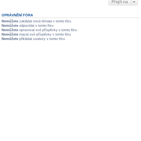
Přejít na
OPRÁVNĚNÍ FÓRA
Nemůžete
zakládat nová témata v tomto fóru
Nemůžete
odpovídat v tomto fóru
Nemůžete
upravovat své příspěvky v tomto fóru
Nemůžete
mazat své příspěvky v tomto fóru
Nemůžete
přikládat soubory v tomto fóru