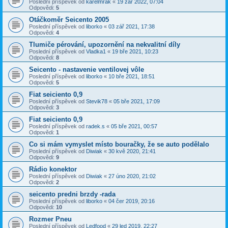
Poslední příspěvek od
karelmrak
«
19 zář 2022, 07:04
Odpovědi:
5
Otáčkoměr Seicento 2005
Poslední příspěvek od
liborko
«
03 zář 2021, 17:38
Odpovědi:
4
Tlumiče pérování, upozornění na nekvalitní díly
Poslední příspěvek od
Vladka1
«
19 bře 2021, 10:23
Odpovědi:
8
Seicento - nastavenie ventilovej vôle
Poslední příspěvek od
liborko
«
10 bře 2021, 18:51
Odpovědi:
5
Fiat seiciento 0,9
Poslední příspěvek od
Stevik78
«
05 bře 2021, 17:09
Odpovědi:
3
Fiat seiciento 0,9
Poslední příspěvek od
radek.s
«
05 bře 2021, 00:57
Odpovědi:
1
Co si mám vymyslet místo bouračky, že se auto podělalo
Poslední příspěvek od
Diwiak
«
30 kvě 2020, 21:41
Odpovědi:
9
Rádio konektor
Poslední příspěvek od
Diwiak
«
27 úno 2020, 21:02
Odpovědi:
2
seicento predni brzdy -rada
Poslední příspěvek od
liborko
«
04 čer 2019, 20:16
Odpovědi:
10
Rozmer Pneu
Poslední příspěvek od
Ledfood
«
29 led 2019, 22:27