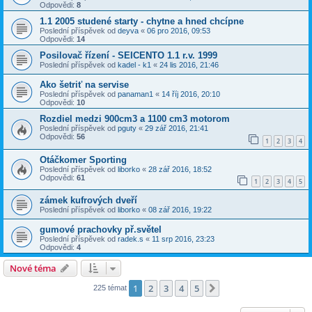
Odpovědi:
8
1.1 2005 studené starty - chytne a hned chcípne
Poslední příspěvek od
deyva
«
06 pro 2016, 09:53
Odpovědi:
14
Posilovač řízení - SEICENTO 1.1 r.v. 1999
Poslední příspěvek od
kadel - k1
«
24 lis 2016, 21:46
Ako šetriť na servise
Poslední příspěvek od
panaman1
«
14 říj 2016, 20:10
Odpovědi:
10
Rozdiel medzi 900cm3 a 1100 cm3 motorom
Poslední příspěvek od
pguty
«
29 zář 2016, 21:41
Odpovědi:
56
1
2
3
4
Otáčkomer Sporting
Poslední příspěvek od
liborko
«
28 zář 2016, 18:52
Odpovědi:
61
1
2
3
4
5
zámek kufrových dveří
Poslední příspěvek od
liborko
«
08 zář 2016, 19:22
gumové prachovky př.světel
Poslední příspěvek od
radek.s
«
11 srp 2016, 23:23
Odpovědi:
4
Nové téma
1
2
3
4
5
Další
225 témat