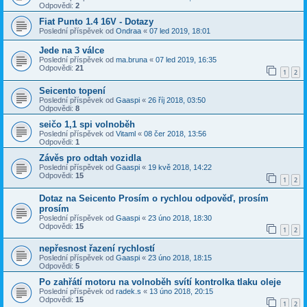
Odpovědi:
2
Fiat Punto 1.4 16V - Dotazy
Poslední příspěvek od
Ondraa
«
07 led 2019, 18:01
Jede na 3 válce
Poslední příspěvek od
ma.bruna
«
07 led 2019, 16:35
Odpovědi:
21
1
2
Seicento topení
Poslední příspěvek od
Gaaspi
«
26 říj 2018, 03:50
Odpovědi:
8
seičo 1,1 spi volnoběh
Poslední příspěvek od
Vitaml
«
08 čer 2018, 13:56
Odpovědi:
1
Závěs pro odtah vozidla
Poslední příspěvek od
Gaaspi
«
19 kvě 2018, 14:22
Odpovědi:
15
1
2
Dotaz na Seicento Prosím o rychlou odpověď, prosím
prosím
Poslední příspěvek od
Gaaspi
«
23 úno 2018, 18:30
Odpovědi:
15
1
2
nepřesnost řazení rychlostí
Poslední příspěvek od
Gaaspi
«
23 úno 2018, 18:15
Odpovědi:
5
Po zahřátí motoru na volnoběh svítí kontrolka tlaku oleje
Poslední příspěvek od
radek.s
«
13 úno 2018, 20:15
Odpovědi:
15
1
2