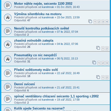
Motor náhle nejde, seicento 1100 2002
Poslední příspěvek od
karelmrak
«
01 črc 2023, 16:43
Výměna silentbloku na motoru
Poslední příspěvek od
karelmrak
«
15 čer 2023, 13:59
Odpovědi:
47
1
2
3
4
Nesvítí kontrolka potkávacích světel
Poslední příspěvek od
karelmrak
«
07 lis 2022, 07:04
Odpovědi:
2
zhasíná volnoběh zatepla
Poslední příspěvek od
karelmrak
«
04 lis 2022, 07:06
Odpovědi:
26
1
2
Pneumatiky co nic nevydrží
Poslední příspěvek od
karelmrak
«
06 říj 2022, 15:13
Odpovědi:
31
1
2
3
Přední světlomety málo svítí
Poslední příspěvek od
karelmrak
«
22 zář 2022, 16:49
Odpovědi:
18
1
2
Denní svícení
Poslední příspěvek od
karelmrak
«
21 zář 2022, 15:41
Odpovědi:
6
spínač ventilátoru chlazení seicento 1,1 sporting r.2002
Poslední příspěvek od
karelmrak
«
19 zář 2022, 17:58
Odpovědi:
2
Kolik ujede Seicento na rezerve?