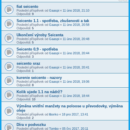
fiat seicento
Poslední příspěvek od
Gaaspi
«
11 úno 2018, 21:10
Odpovědi:
9
Seicento 1.1 - spotřeba, zkušenosti a tak
Poslední příspěvek od
Gaaspi
«
11 úno 2018, 20:58
Odpovědi:
5
Ukončení výroby Seicenta
Poslední příspěvek od
Gaaspi
«
11 úno 2018, 20:48
Odpovědi:
5
Seicento 0,9 - spotřeba
Poslední příspěvek od
Gaaspi
«
11 úno 2018, 20:44
Odpovědi:
3
seicento sraz
Poslední příspěvek od
Gaaspi
«
11 úno 2018, 20:41
Odpovědi:
1
kurenie seicento - nazory
Poslední příspěvek od
Gaaspi
«
11 úno 2018, 19:06
Odpovědi:
8
Kolik ujede 1.1 na nádrž?
Poslední příspěvek od
Gaaspi
«
11 úno 2018, 18:44
Odpovědi:
10
Výměna vnitřní manžety na poloose u převodovky, výměna
oleje
Poslední příspěvek od
liborko
«
18 pro 2017, 13:41
Odpovědi:
2
Díra v podvozku
Poslední příspěvek od
Tombo
«
05 črc 2017, 20:11