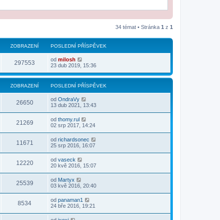
34 témat • Stránka
1
z
1
ZOBRAZENÍ
POSLEDNÍ PŘÍSPĚVEK
od
milosh
297553
23 dub 2019, 15:36
ZOBRAZENÍ
POSLEDNÍ PŘÍSPĚVEK
od
OndraVy
26650
13 dub 2021, 13:43
od
thomy.rul
21269
02 srp 2017, 14:24
od
richardsonec
11671
25 srp 2016, 16:07
od
vaseck
12220
20 kvě 2016, 15:07
od
Martyx
25539
03 kvě 2016, 20:40
od
panaman1
8534
24 bře 2016, 19:21