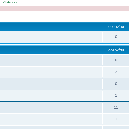
t Klub</a>
ilé hledání
ODPOVĚDI
0
ODPOVĚDI
0
2
0
1
11
1