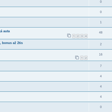
0
0
1
ká auta
48
1
2
3
4
 bonus až 2tis
2
16
1
2
7
4
4
4
0