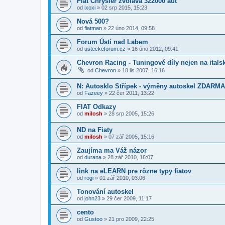
Fiat Chrysler zvolava 322000 aut
od
ixoxi
»
02 srp 2015, 15:23
Nová 500?
od
fiatman
»
22 úno 2014, 09:58
Forum Ústí nad Labem
od
usteckeforum.cz
»
16 úno 2012, 09:41
Chevron Racing - Tuningové díly nejen na itals
od
Chevron
»
18 lis 2007, 16:16
N: Autosklo Střípek - výměny autoskel ZDARMA,
od
Fazeey
»
22 čer 2011, 13:22
FIAT Odkazy
od
milosh
»
28 srp 2005, 15:26
ND na Fiaty
od
milosh
»
07 zář 2005, 15:16
Zaujíma ma Váž názor
od
durana
»
28 zář 2010, 16:07
link na eLEARN pre rôzne typy fiatov
od
rogi
»
01 zář 2010, 03:06
Tonování autoskel
od
john23
»
29 čer 2009, 11:17
cento
od
Gustoo
»
21 pro 2009, 22:25