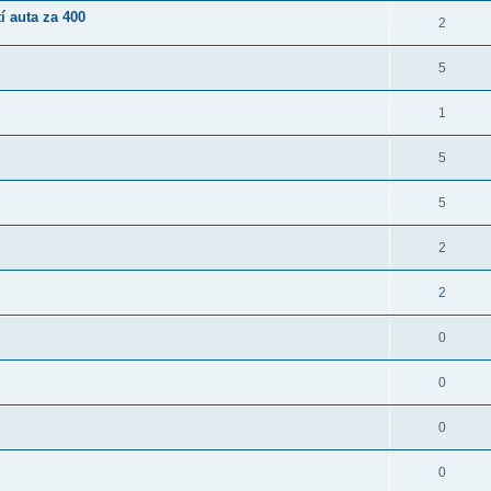
í auta za 400
2
5
1
5
5
2
2
0
0
0
0