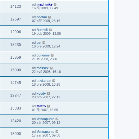
od
mad mike
14123
16 říj 2009, 17:49
od
peetan
12597
07 zář 2009, 23:16
od
Buchtič
12906
19 dub 2009, 13:06
od
pat
18235
10 bře 2009, 12:24
od
corleone
15859
21 lis 2008, 23:40
od
massek
15090
22 kvě 2008, 16:16
od
Leviathan
14745
18 bře 2008, 13:28
od
koudy
13347
23 pro 2007, 22:13
od
Matto
13383
01 říj 2007, 16:55
od
Vencapunto
13420
20 zář 2007, 09:12
od
Vencapunto
13000
17 zář 2007, 09:58