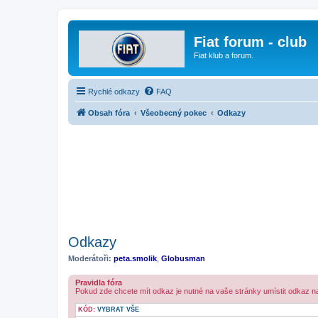
Fiat forum - club
Fiat klub a forum.
Rychlé odkazy
FAQ
Obsah fóra
Všeobecný pokec
Odkazy
Odkazy
Moderátoři:
peta.smolik
,
Globusman
Pravidla fóra
Pokud zde chcete mít odkaz je nutné na vaše stránky umístit odkaz n
KÓD:
VYBRAT VŠE