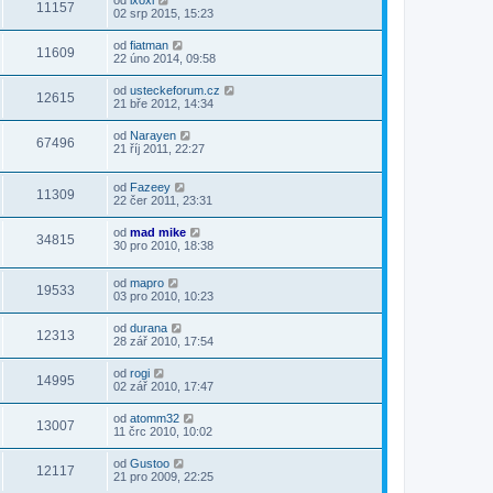
od
ixoxi
11157
02 srp 2015, 15:23
od
fiatman
11609
22 úno 2014, 09:58
od
usteckeforum.cz
12615
21 bře 2012, 14:34
od
Narayen
67496
21 říj 2011, 22:27
od
Fazeey
11309
22 čer 2011, 23:31
od
mad mike
34815
30 pro 2010, 18:38
od
mapro
19533
03 pro 2010, 10:23
od
durana
12313
28 zář 2010, 17:54
od
rogi
14995
02 zář 2010, 17:47
od
atomm32
13007
11 črc 2010, 10:02
od
Gustoo
12117
21 pro 2009, 22:25