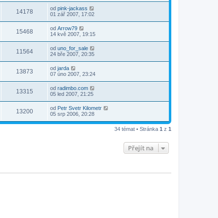
od
pink-jackass
14178
01 zář 2007, 17:02
od
Arrow79
15468
14 kvě 2007, 19:15
od
uno_for_sale
11564
24 bře 2007, 20:35
od
jarda
13873
07 úno 2007, 23:24
od
radimbo.com
13315
05 led 2007, 21:25
od
Petr Svetr Kilometr
13200
05 srp 2006, 20:28
34 témat • Stránka
1
z
1
Přejít na