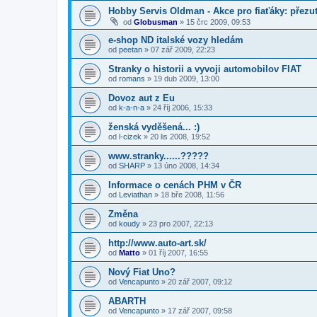
Hobby Servis Oldman - Akce pro fiaťáky: přezut
od
Globusman
»
15 črc 2009, 09:53
e-shop ND italské vozy hledám
od
peetan
»
07 zář 2009, 22:23
Stranky o historii a vyvoji automobilov FIAT
od
romans
»
19 dub 2009, 13:00
Dovoz aut z Eu
od
k-a-n-a
»
24 říj 2006, 15:33
ženská vyděšená... :)
od
l-cizek
»
20 lis 2008, 19:52
www.stranky......?????
od
SHARP
»
13 úno 2008, 14:34
Informace o cenách PHM v ČR
od
Leviathan
»
18 bře 2008, 11:56
Změna
od
koudy
»
23 pro 2007, 22:13
http://www.auto-art.sk/
od
Matto
»
01 říj 2007, 16:55
Nový Fiat Uno?
od
Vencapunto
»
20 zář 2007, 09:12
ABARTH
od
Vencapunto
»
17 zář 2007, 09:58