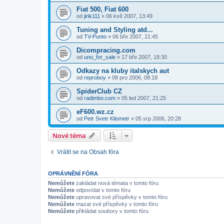
Fiat 500, Fiat 600
od
jirik111
»
06 kvě 2007, 13:49
Tuning and Styling atd...
od
TV-Punto
»
06 bře 2007, 21:45
Dicompracing.com
od
uno_for_sale
»
17 bře 2007, 18:30
Odkazy na kluby italskych aut
od
reproboy
»
08 pro 2006, 08:18
SpiderClub CZ
od
radimbo.com
»
05 led 2007, 21:25
eF600.wz.cz
od
Petr Svetr Kilometr
»
05 srp 2006, 20:28
Nové téma
Vrátit se na Obsah fóra
OPRÁVNĚNÍ FÓRA
Nemůžete
zakládat nová témata v tomto fóru
Nemůžete
odpovídat v tomto fóru
Nemůžete
upravovat své příspěvky v tomto fóru
Nemůžete
mazat své příspěvky v tomto fóru
Nemůžete
přikládat soubory v tomto fóru