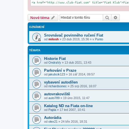
<a href="http://www.club-fiat.com" title="Fiat Klub">Fia
Hledat
Pokroč
Nové téma
OZNÁMENÍ
Srovnávač povinného ručení Fiat
od
milosh
»
23 dub 2019, 15:36
» v
Punto
TÉMATA
Historie Fiat
od
OndraVy
»
13 dub 2021, 13:43
Parkování v Praze
od
jakubcik123
»
16 zář 2014, 09:57
vybavení autodílen
od
richardsonec
»
25 srp 2016, 16:07
autovrakoviště
od
auto789
»
19 úno 2015, 11:47
Katalog ND na Fiata on-line
od
Pajda
»
17 led 2007, 10:41
Autorádia
od
olex21
»
24 bře 2016, 18:31