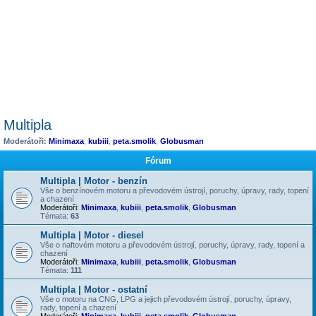
Multipla
Moderátoři:
Minimaxa
,
kubiii
,
peta.smolik
,
Globusman
Fórum
Multipla | Motor - benzín
Vše o benzínovém motoru a převodovém ústrojí, poruchy, úpravy, rady, topení
a chazení
Moderátoři:
Minimaxa
,
kubiii
,
peta.smolik
,
Globusman
Témata:
63
Multipla | Motor - diesel
Vše o naftovém motoru a převodovém ústrojí, poruchy, úpravy, rady, topení a
chazení
Moderátoři:
Minimaxa
,
kubiii
,
peta.smolik
,
Globusman
Témata:
111
Multipla | Motor - ostatní
Vše o motoru na CNG, LPG a jejich převodovém ústrojí, poruchy, úpravy,
rady, topení a chazení
Moderátoři:
Minimaxa
,
kubiii
,
peta.smolik
,
Globusman