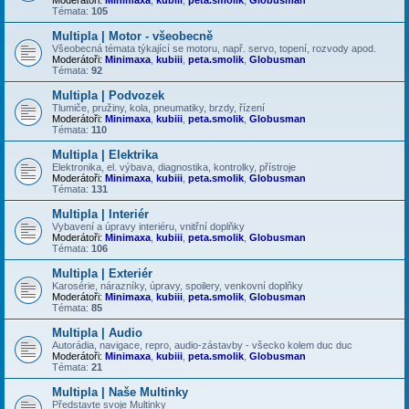
Témata:
105
Multipla | Motor - všeobecně
Všeobecná témata týkající se motoru, např. servo, topení, rozvody apod.
Moderátoři:
Minimaxa
,
kubiii
,
peta.smolik
,
Globusman
Témata:
92
Multipla | Podvozek
Tlumiče, pružiny, kola, pneumatiky, brzdy, řízení
Moderátoři:
Minimaxa
,
kubiii
,
peta.smolik
,
Globusman
Témata:
110
Multipla | Elektrika
Elektronika, el. výbava, diagnostika, kontrolky, přístroje
Moderátoři:
Minimaxa
,
kubiii
,
peta.smolik
,
Globusman
Témata:
131
Multipla | Interiér
Vybavení a úpravy interiéru, vnitřní doplňky
Moderátoři:
Minimaxa
,
kubiii
,
peta.smolik
,
Globusman
Témata:
106
Multipla | Exteriér
Karosérie, nárazníky, úpravy, spoilery, venkovní doplňky
Moderátoři:
Minimaxa
,
kubiii
,
peta.smolik
,
Globusman
Témata:
85
Multipla | Audio
Autorádia, navigace, repro, audio-zástavby - všecko kolem duc duc
Moderátoři:
Minimaxa
,
kubiii
,
peta.smolik
,
Globusman
Témata:
21
Multipla | Naše Multinky
Představte svoje Multinky