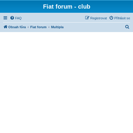
Fiat forum - club
FAQ
Registrovat
Přihlásit se
H
Obsah fóra
Fiat forum
Multipla
l
e
d
a
t