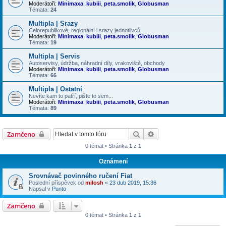
Moderátoři:
Minimaxa
,
kubiii
,
peta.smolik
,
Globusman
Témata:
24
Multipla | Srazy
Celorepublikové, regionální i srazy jednotlivců
Moderátoři:
Minimaxa
,
kubiii
,
peta.smolik
,
Globusman
Témata:
19
Multipla | Servis
Autoservisy, údržba, náhradní díly, vrakoviště, obchody
Moderátoři:
Minimaxa
,
kubiii
,
peta.smolik
,
Globusman
Témata:
66
Multipla | Ostatní
Nevíte kam to patří, pište to sem...
Moderátoři:
Minimaxa
,
kubiii
,
peta.smolik
,
Globusman
Témata:
89
Hledat
Pokročilé hledání
Zamčeno
0 témat • Stránka
1
z
1
Oznámení
Srovnávač povinného ručení Fiat
Poslední příspěvek od
milosh
«
23 dub 2019, 15:36
Napsal v
Punto
Zamčeno
0 témat • Stránka
1
z
1