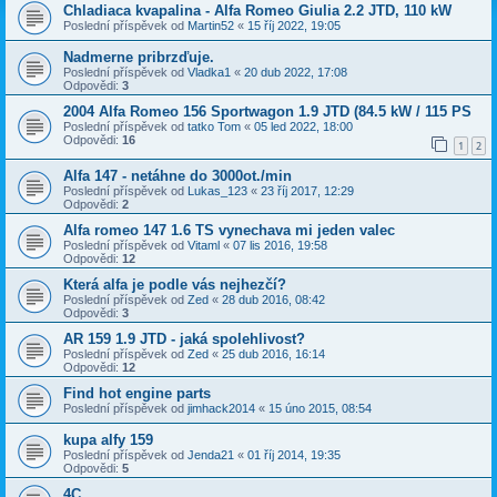
Chladiaca kvapalina - Alfa Romeo Giulia 2.2 JTD, 110 kW
Poslední příspěvek od
Martin52
«
15 říj 2022, 19:05
Nadmerne pribrzďuje.
Poslední příspěvek od
Vladka1
«
20 dub 2022, 17:08
Odpovědi:
3
2004 Alfa Romeo 156 Sportwagon 1.9 JTD (84.5 kW / 115 PS
Poslední příspěvek od
tatko Tom
«
05 led 2022, 18:00
Odpovědi:
16
1
2
Alfa 147 - netáhne do 3000ot./min
Poslední příspěvek od
Lukas_123
«
23 říj 2017, 12:29
Odpovědi:
2
Alfa romeo 147 1.6 TS vynechava mi jeden valec
Poslední příspěvek od
Vitaml
«
07 lis 2016, 19:58
Odpovědi:
12
Která alfa je podle vás nejhezčí?
Poslední příspěvek od
Zed
«
28 dub 2016, 08:42
Odpovědi:
3
AR 159 1.9 JTD - jaká spolehlivost?
Poslední příspěvek od
Zed
«
25 dub 2016, 16:14
Odpovědi:
12
Find hot engine parts
Poslední příspěvek od
jimhack2014
«
15 úno 2015, 08:54
kupa alfy 159
Poslední příspěvek od
Jenda21
«
01 říj 2014, 19:35
Odpovědi:
5
4C