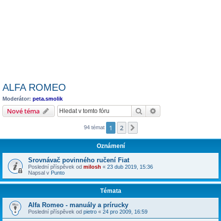
ALFA ROMEO
Moderátor:
peta.smolik
Hledat
Pokročilé hledání
Nové téma
1
2
Další
94 témat
Oznámení
Srovnávač povinného ručení Fiat
Poslední příspěvek od
milosh
«
23 dub 2019, 15:36
Napsal v
Punto
Témata
Alfa Romeo - manuály a prírucky
Poslední příspěvek od
pietro
«
24 pro 2009, 16:59