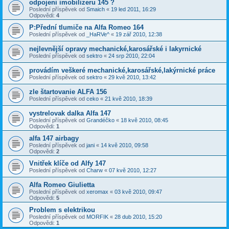
odpojeni imobilizeru 145 ?
Poslední příspěvek od
Smaich
«
19 led 2011, 16:29
Odpovědi:
4
P:Přední tlumiče na Alfa Romeo 164
Poslední příspěvek od
_HaRVe^
«
19 zář 2010, 12:38
nejlevnější opravy mechanické,karosářské i lakyrnické
Poslední příspěvek od
sektro
«
24 srp 2010, 22:04
provádím veškeré mechanické,karosářské,lakýrnické práce
Poslední příspěvek od
sektro
«
29 kvě 2010, 13:42
zle štartovanie ALFA 156
Poslední příspěvek od
ceko
«
21 kvě 2010, 18:39
vystrelovak dalka Alfa 147
Poslední příspěvek od
Grandéčko
«
18 kvě 2010, 08:45
Odpovědi:
1
alfa 147 airbagy
Poslední příspěvek od
jani
«
14 kvě 2010, 09:58
Odpovědi:
2
Vnitřek klíče od Alfy 147
Poslední příspěvek od
Charw
«
07 kvě 2010, 12:27
Alfa Romeo Giulietta
Poslední příspěvek od
xeromax
«
03 kvě 2010, 09:47
Odpovědi:
5
Problem s elektrikou
Poslední příspěvek od
MORFIK
«
28 dub 2010, 15:20
Odpovědi:
1