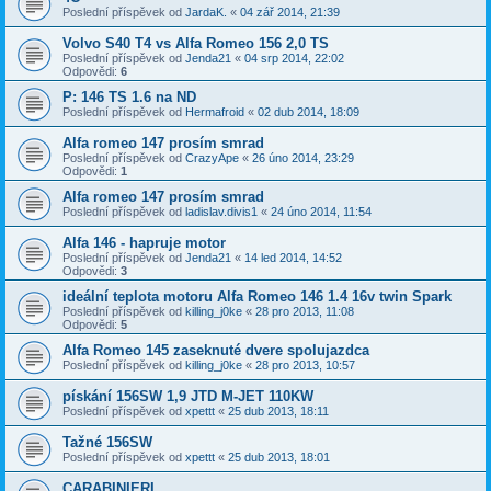
Poslední příspěvek od
JardaK.
«
04 zář 2014, 21:39
Volvo S40 T4 vs Alfa Romeo 156 2,0 TS
Poslední příspěvek od
Jenda21
«
04 srp 2014, 22:02
Odpovědi:
6
P: 146 TS 1.6 na ND
Poslední příspěvek od
Hermafroid
«
02 dub 2014, 18:09
Alfa romeo 147 prosím smrad
Poslední příspěvek od
CrazyApe
«
26 úno 2014, 23:29
Odpovědi:
1
Alfa romeo 147 prosím smrad
Poslední příspěvek od
ladislav.divis1
«
24 úno 2014, 11:54
Alfa 146 - hapruje motor
Poslední příspěvek od
Jenda21
«
14 led 2014, 14:52
Odpovědi:
3
ideální teplota motoru Alfa Romeo 146 1.4 16v twin Spark
Poslední příspěvek od
killing_j0ke
«
28 pro 2013, 11:08
Odpovědi:
5
Alfa Romeo 145 zaseknuté dvere spolujazdca
Poslední příspěvek od
killing_j0ke
«
28 pro 2013, 10:57
pískání 156SW 1,9 JTD M-JET 110KW
Poslední příspěvek od
xpettt
«
25 dub 2013, 18:11
Tažné 156SW
Poslední příspěvek od
xpettt
«
25 dub 2013, 18:01
CARABINIERI