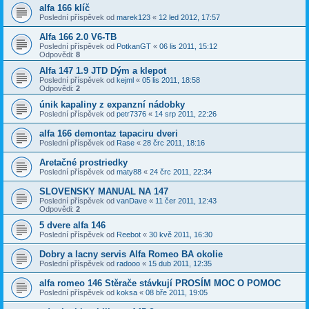
alfa 166 klíč
Poslední příspěvek od
marek123
«
12 led 2012, 17:57
Alfa 166 2.0 V6-TB
Poslední příspěvek od
PotkanGT
«
06 lis 2011, 15:12
Odpovědi:
8
Alfa 147 1.9 JTD Dým a klepot
Poslední příspěvek od
kejml
«
05 lis 2011, 18:58
Odpovědi:
2
únik kapaliny z expanzní nádobky
Poslední příspěvek od
petr7376
«
14 srp 2011, 22:26
alfa 166 demontaz tapaciru dveri
Poslední příspěvek od
Rase
«
28 črc 2011, 18:16
Aretačné prostriedky
Poslední příspěvek od
maty88
«
24 črc 2011, 22:34
SLOVENSKY MANUAL NA 147
Poslední příspěvek od
vanDave
«
11 čer 2011, 12:43
Odpovědi:
2
5 dvere alfa 146
Poslední příspěvek od
Reebot
«
30 kvě 2011, 16:30
Dobry a lacny servis Alfa Romeo BA okolie
Poslední příspěvek od
radooo
«
15 dub 2011, 12:35
alfa romeo 146 Stěrače stávkují PROSÍM MOC O POMOC
Poslední příspěvek od
koksa
«
08 bře 2011, 19:05