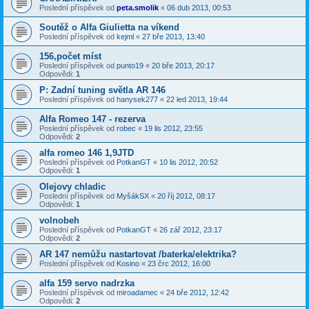
Poslední příspěvek od
peta.smolik
«
06 dub 2013, 00:53
Soutěž o Alfa Giulietta na víkend
Poslední příspěvek od
kejml
«
27 bře 2013, 13:40
156,počet míst
Poslední příspěvek od
punto19
«
20 bře 2013, 20:17
Odpovědi:
1
P: Zadní tuning světla AR 146
Poslední příspěvek od
hanysek277
«
22 led 2013, 19:44
Alfa Romeo 147 - rezerva
Poslední příspěvek od
robec
«
19 lis 2012, 23:55
Odpovědi:
2
alfa romeo 146 1,9JTD
Poslední příspěvek od
PotkanGT
«
10 lis 2012, 20:52
Odpovědi:
1
Olejovy chladic
Poslední příspěvek od
MyšákSX
«
20 říj 2012, 08:17
Odpovědi:
1
volnobeh
Poslední příspěvek od
PotkanGT
«
26 zář 2012, 23:17
Odpovědi:
2
AR 147 nemůžu nastartovat /baterka/elektrika?
Poslední příspěvek od
Kosino
«
23 črc 2012, 16:00
alfa 159 servo nadrzka
Poslední příspěvek od
miroadamec
«
24 bře 2012, 12:42
Odpovědi:
2