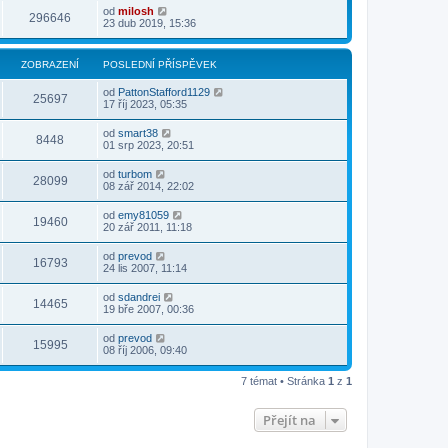
od
milosh
296646
23 dub 2019, 15:36
ZOBRAZENÍ
POSLEDNÍ PŘÍSPĚVEK
od
PattonStafford1129
25697
17 říj 2023, 05:35
od
smart38
8448
01 srp 2023, 20:51
od
turbom
28099
08 zář 2014, 22:02
od
emy81059
19460
20 zář 2011, 11:18
od
prevod
16793
24 lis 2007, 11:14
od
sdandrei
14465
19 bře 2007, 00:36
od
prevod
15995
08 říj 2006, 09:40
7 témat • Stránka
1
z
1
Přejít na