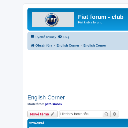
Fiat forum - club
Fiat klub a forum.
Rychlé odkazy
FAQ
Obsah fóra
English Corner
English Corner
English Corner
Moderátor:
peta.smolik
Hledat
Pokroč
Nové téma
OZNÁMENÍ