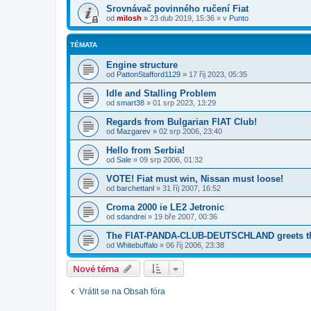
Srovnávač povinného ručení Fiat
od
milosh
»
23 dub 2019, 15:36
» v
Punto
TÉMATA
Engine structure
od
PattonStafford1129
»
17 říj 2023, 05:35
Idle and Stalling Problem
od
smart38
»
01 srp 2023, 13:29
Regards from Bulgarian FIAT Club!
od
Mazgarev
»
02 srp 2006, 23:40
Hello from Serbia!
od
Sale
»
09 srp 2006, 01:32
VOTE! Fiat must win, Nissan must loose!
od
barchettanl
»
31 říj 2007, 16:52
Croma 2000 ie LE2 Jetronic
od
sdandrei
»
19 bře 2007, 00:36
The FIAT-PANDA-CLUB-DEUTSCHLAND greets the
od
Whitebuffalo
»
06 říj 2006, 23:38
Nové téma
Vrátit se na Obsah fóra