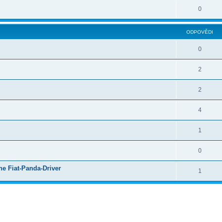
0
ODPOVĚDI
0
2
2
4
1
0
 Fiat-Panda-Driver
1