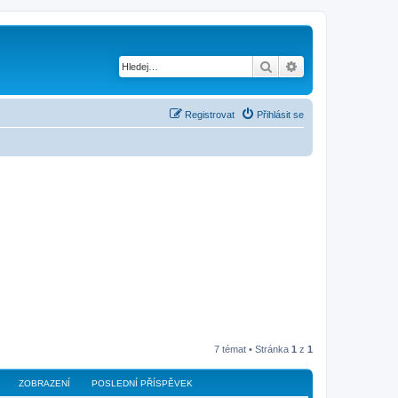
Hledat
Pokročilé hledání
Registrovat
Přihlásit se
7 témat • Stránka
1
z
1
ZOBRAZENÍ
POSLEDNÍ PŘÍSPĚVEK