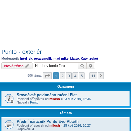
Punto - exteriér
Moderátoři:
intel_sk
,
peta.smolik
,
mad mike
,
Matto
,
Katy
,
zokot
Hledat
Pokročilé hledání
Nové téma
Stránka
1
z
11
1
2
3
4
5
11
Další
506 témat
…
Oznámení
Srovnávač povinného ručení Fiat
Poslední příspěvek od
milosh
«
23 dub 2019, 15:36
Napsal v
Punto
Témata
Přední nárazník Punto Evo Abarth
Poslední příspěvek od
milosh
«
25 kvě 2026, 10:27
Odpovědi:
4