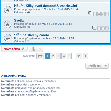
Odpovědi:
2
HELP - Kliky dveří-demontáž, zasekávání
Poslední příspěvek od
J.Spichal
«
07 led 2015, 18:04
Odpovědi:
47
1
2
3
4
Světla
Poslední příspěvek od
Maťo
«
18 lis 2014, 13:58
Odpovědi:
43
1
2
3
Střih na střechy cabrio
Poslední příspěvek od
twolive
«
27 říj 2014, 17:25
Odpovědi:
2
Nové téma
Stránka
1
z
11
1
2
3
4
5
11
Další
506 témat
…
Přejít na
OPRÁVNĚNÍ FÓRA
Nemůžete
zakládat nová témata v tomto fóru
Nemůžete
odpovídat v tomto fóru
Nemůžete
upravovat své příspěvky v tomto fóru
Nemůžete
mazat své příspěvky v tomto fóru
Nemůžete
přikládat soubory v tomto fóru