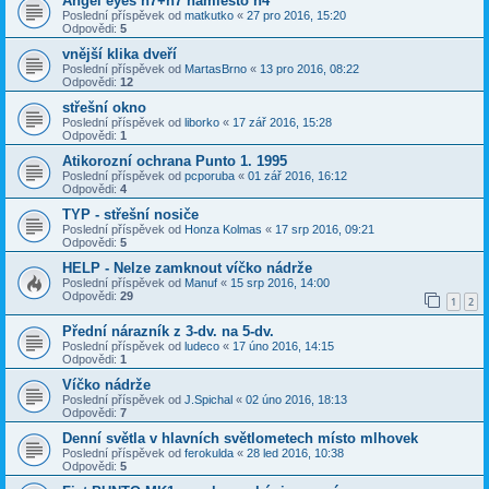
Angel eyes h7+h7 namiesto h4
Poslední příspěvek od
matkutko
«
27 pro 2016, 15:20
Odpovědi:
5
vnější klika dveří
Poslední příspěvek od
MartasBrno
«
13 pro 2016, 08:22
Odpovědi:
12
střešní okno
Poslední příspěvek od
liborko
«
17 zář 2016, 15:28
Odpovědi:
1
Atikorozní ochrana Punto 1. 1995
Poslední příspěvek od
pcporuba
«
01 zář 2016, 16:12
Odpovědi:
4
TYP - střešní nosiče
Poslední příspěvek od
Honza Kolmas
«
17 srp 2016, 09:21
Odpovědi:
5
HELP - Nelze zamknout víčko nádrže
Poslední příspěvek od
Manuf
«
15 srp 2016, 14:00
Odpovědi:
29
1
2
Přední nárazník z 3-dv. na 5-dv.
Poslední příspěvek od
ludeco
«
17 úno 2016, 14:15
Odpovědi:
1
Víčko nádrže
Poslední příspěvek od
J.Spichal
«
02 úno 2016, 18:13
Odpovědi:
7
Denní světla v hlavních světlometech místo mlhovek
Poslední příspěvek od
ferokulda
«
28 led 2016, 10:38
Odpovědi:
5