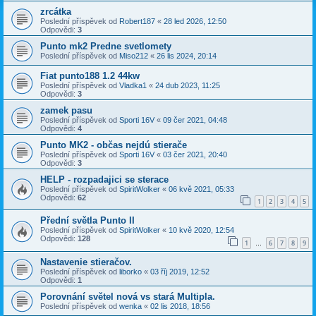
zrcátka
Poslední příspěvek od
Robert187
«
28 led 2026, 12:50
Odpovědi:
3
Punto mk2 Predne svetlomety
Poslední příspěvek od
Miso212
«
26 lis 2024, 20:14
Fiat punto188 1.2 44kw
Poslední příspěvek od
Vladka1
«
24 dub 2023, 11:25
Odpovědi:
3
zamek pasu
Poslední příspěvek od
Sporti 16V
«
09 čer 2021, 04:48
Odpovědi:
4
Punto MK2 - občas nejdú stierače
Poslední příspěvek od
Sporti 16V
«
03 čer 2021, 20:40
Odpovědi:
3
HELP - rozpadajici se sterace
Poslední příspěvek od
SpiritWolker
«
06 kvě 2021, 05:33
Odpovědi:
62
1
2
3
4
5
Přední světla Punto II
Poslední příspěvek od
SpiritWolker
«
10 kvě 2020, 12:54
Odpovědi:
128
1
6
7
8
9
…
Nastavenie stieračov.
Poslední příspěvek od
liborko
«
03 říj 2019, 12:52
Odpovědi:
1
Porovnání světel nová vs stará Multipla.
Poslední příspěvek od
wenka
«
02 lis 2018, 18:56