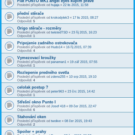
Fiat PUNTO MK1 angel eyes kúpim pravé
Poslední příspěvek od
hujaja
«
22 lis 2015, 11:58
přední stěrače
Poslední příspěvek od
krokodylek3
«
17 lis 2015, 08:27
Odpovědi:
5
Origo stěrače - rozměry
Poslední příspěvek od
twistedTSD
«
23 říj 2015, 16:23
Odpovědi:
1
Pripojenie zadného ostrekovača
Poslední příspěvek od
Hudo14
«
16 říj 2015, 07:39
Odpovědi:
4
Vymezovací kroužky
Poslední příspěvek od
panaman1
«
19 zář 2015, 07:55
Odpovědi:
1
Rozlepenie predného svetla
Poslední příspěvek od
zdeno255
«
10 srp 2015, 19:10
Odpovědi:
4
celolak postup ?
Poslední příspěvek od
peter963
«
23 črc 2015, 14:42
Odpovědi:
1
Střešní okno Punto I
Poslední příspěvek od
Josef 418
«
09 čer 2015, 22:47
Odpovědi:
6
Stahování oken
Poslední příspěvek od
twolive
«
08 čer 2015, 19:43
Odpovědi:
2
Spoiler + prahy