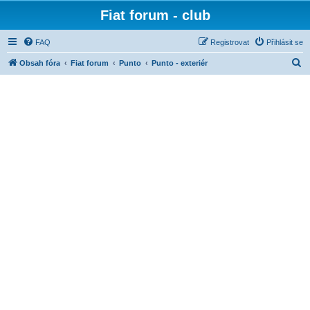
Fiat forum - club
FAQ
Registrovat
Přihlásit se
H
Obsah fóra
Fiat forum
Punto
Punto - exteriér
l
e
d
a
t