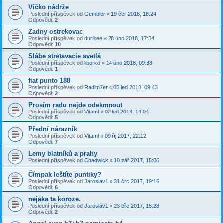
Víčko nádrže
Poslední příspěvek od
Gembler
«
19 čer 2018, 18:24
Odpovědi:
2
Zadny ostrekovac
Poslední příspěvek od
durikee
«
28 úno 2018, 17:54
Odpovědi:
10
Slábe stretavacie svetlá
Poslední příspěvek od
liborko
«
14 úno 2018, 09:38
Odpovědi:
1
fiat punto 188
Poslední příspěvek od
Radim7er
«
05 led 2018, 09:43
Odpovědi:
2
Prosím radu nejde odekmnout
Poslední příspěvek od
Vitaml
«
02 led 2018, 14:04
Odpovědi:
5
Přední nárazník
Poslední příspěvek od
Vitaml
«
09 říj 2017, 22:12
Odpovědi:
7
Lemy blatníků a prahy
Poslední příspěvek od
Chadwick
«
10 zář 2017, 15:06
Čímpak leštíte puntiky?
Poslední příspěvek od
Jaroslav1
«
31 črc 2017, 19:16
Odpovědi:
6
nejaka ta koroze.
Poslední příspěvek od
Jaroslav1
«
23 bře 2017, 15:28
Odpovědi:
2