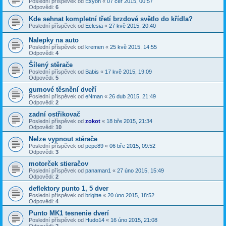
Poslední příspěvek od
Exyon
«
07 čer 2015, 00:57
Odpovědi:
6
Kde sehnat kompletní třetí brzdové světlo do křídla?
Poslední příspěvek od
Eclesia
«
27 kvě 2015, 20:40
Nalepky na auto
Poslední příspěvek od
kremen
«
25 kvě 2015, 14:55
Odpovědi:
4
Šílený stěrače
Poslední příspěvek od
Babis
«
17 kvě 2015, 19:09
Odpovědi:
5
gumové těsnění dveří
Poslední příspěvek od
eNman
«
26 dub 2015, 21:49
Odpovědi:
2
zadní ostřikovač
Poslední příspěvek od
zokot
«
18 bře 2015, 21:34
Odpovědi:
10
Nelze vypnout stěrače
Poslední příspěvek od
pepe89
«
06 bře 2015, 09:52
Odpovědi:
3
motorček stieračov
Poslední příspěvek od
panaman1
«
27 úno 2015, 15:49
Odpovědi:
2
deflektory punto 1, 5 dver
Poslední příspěvek od
brigitte
«
20 úno 2015, 18:52
Odpovědi:
4
Punto MK1 tesnenie dverí
Poslední příspěvek od
Hudo14
«
16 úno 2015, 21:08