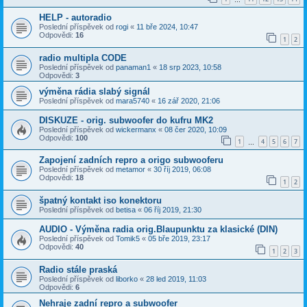
HELP - autoradio
Poslední příspěvek od
rogi
«
11 bře 2024, 10:47
Odpovědi:
16
1
2
radio multipla CODE
Poslední příspěvek od
panaman1
«
18 srp 2023, 10:58
Odpovědi:
3
výměna rádia slabý signál
Poslední příspěvek od
mara5740
«
16 zář 2020, 21:06
DISKUZE - orig. subwoofer do kufru MK2
Poslední příspěvek od
wickermanx
«
08 čer 2020, 10:09
Odpovědi:
100
1
4
5
6
7
…
Zapojení zadních repro a origo subwooferu
Poslední příspěvek od
metamor
«
30 říj 2019, 06:08
Odpovědi:
18
1
2
špatný kontakt iso konektoru
Poslední příspěvek od
betisa
«
06 říj 2019, 21:30
AUDIO - Výměna radia orig.Blaupunktu za klasické (DIN)
Poslední příspěvek od
Tomik5
«
05 bře 2019, 23:17
Odpovědi:
40
1
2
3
Radio stále praská
Poslední příspěvek od
liborko
«
28 led 2019, 11:03
Odpovědi:
6
Nehraje zadní repro a subwoofer