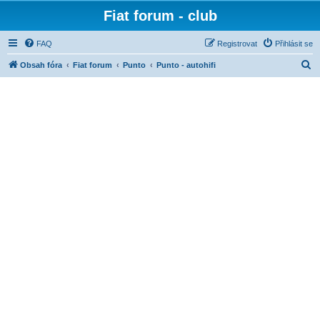
Fiat forum - club
FAQ
Registrovat
Přihlásit se
H
Obsah fóra
Fiat forum
Punto
Punto - autohifi
l
e
d
a
t