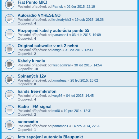
Fiat Punto MK3
Poslední příspěvek od
Patrick
«
02 čer 2015, 22:19
Autoradio VYŘEŠENO
Poslední příspěvek od
krokodylek3
«
19 dub 2015, 16:38
Odpovědi:
4
Rozpojené kabely autorádia punto 55
Poslední příspěvek od
panaman1
«
03 dub 2015, 19:09
Odpovědi:
4
Original subwofer v mk 2 nehrá
Poslední příspěvek od
amiga
«
31 led 2015, 13:33
Odpovědi:
2
Kabely k radiu
Poslední příspěvek od
fleet.admiral
«
30 led 2015, 14:54
Odpovědi:
10
Spínaných 12v
Poslední příspěvek od
xmorfeuz
«
28 led 2015, 15:02
Odpovědi:
8
hands free-mikrofon
Poslední příspěvek od
weg66
«
04 led 2015, 14:45
Odpovědi:
4
Radio - FM signal
Poslední příspěvek od
sx60
«
19 pro 2014, 12:31
Odpovědi:
2
autoraadio
Poslední příspěvek od
panaman1
«
14 pro 2014, 22:26
Odpovědi:
1
foto zapojení autorádia Blaupunkt