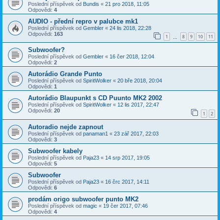
Poslední příspěvek od
Bundis
«
21 pro 2018, 11:05
Odpovědi:
4
AUDIO - přední repro v palubce mk1
Poslední příspěvek od
Gembler
«
24 lis 2018, 22:28
Odpovědi:
163
1
8
9
10
11
…
Subwoofer?
Poslední příspěvek od
Gembler
«
16 čer 2018, 12:04
Odpovědi:
2
Autorádio Grande Punto
Poslední příspěvek od
SpiritWolker
«
20 bře 2018, 20:04
Odpovědi:
1
Autorádio Blaupunkt s CD Puunto MK2 2002
Poslední příspěvek od
SpiritWolker
«
12 lis 2017, 22:47
Odpovědi:
20
1
2
Autoradio nejde zapnout
Poslední příspěvek od
panaman1
«
23 zář 2017, 22:03
Odpovědi:
3
Subwoofer kabely
Poslední příspěvek od
Paja23
«
14 srp 2017, 19:05
Odpovědi:
5
Subwoofer
Poslední příspěvek od
Paja23
«
16 črc 2017, 14:11
Odpovědi:
6
prodám origo subwoofer punto MK2
Poslední příspěvek od
magic
«
19 čer 2017, 07:46
Odpovědi:
4