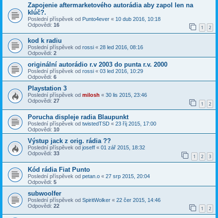
Zapojenie aftermarketového autorádia aby zapol len na
klúč?.
Poslední příspěvek od
Punto4ever
«
10 dub 2016, 10:18
Odpovědi:
16
1
2
kod k radiu
Poslední příspěvek od
rossi
«
28 led 2016, 08:16
Odpovědi:
2
originální autorádio r.v 2003 do punta r.v. 2000
Poslední příspěvek od
rossi
«
03 led 2016, 10:29
Odpovědi:
6
Playstation 3
Poslední příspěvek od
milosh
«
30 lis 2015, 23:46
Odpovědi:
27
1
2
Porucha displeje radia Blaupunkt
Poslední příspěvek od
twistedTSD
«
23 říj 2015, 17:00
Odpovědi:
10
Výstup jack z orig. rádia ??
Poslední příspěvek od
joseff
«
01 zář 2015, 18:32
Odpovědi:
33
1
2
3
Kód rádia Fiat Punto
Poslední příspěvek od
petan.o
«
27 srp 2015, 20:04
Odpovědi:
5
subwoolfer
Poslední příspěvek od
SpiritWolker
«
22 čer 2015, 14:46
Odpovědi:
22
1
2