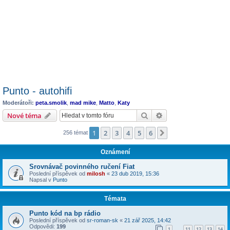
Punto - autohifi
Moderátoři:
peta.smolik
,
mad mike
,
Matto
,
Katy
Hledat
Pokročilé hledání
Nové téma
1
2
3
4
5
6
Další
256 témat
Oznámení
Srovnávač povinného ručení Fiat
Poslední příspěvek od
milosh
«
23 dub 2019, 15:36
Napsal v
Punto
Témata
Punto kód na bp rádio
Poslední příspěvek od
sr-roman-sk
«
21 zář 2025, 14:42
Odpovědi:
199
1
11
12
13
14
…