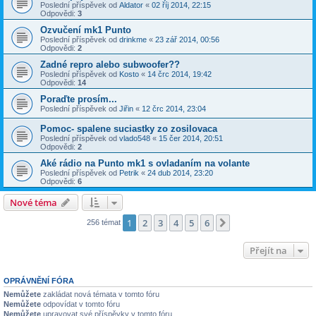
Poslední příspěvek od
Aldator
«
02 říj 2014, 22:15
Odpovědi:
3
Ozvučení mk1 Punto
Poslední příspěvek od
drinkme
«
23 zář 2014, 00:56
Odpovědi:
2
Zadné repro alebo subwoofer??
Poslední příspěvek od
Kosto
«
14 črc 2014, 19:42
Odpovědi:
14
Poraďte prosím...
Poslední příspěvek od
Jiřin
«
12 črc 2014, 23:04
Pomoc- spalene suciastky zo zosilovaca
Poslední příspěvek od
vlado548
«
15 čer 2014, 20:51
Odpovědi:
2
Aké rádio na Punto mk1 s ovladaním na volante
Poslední příspěvek od
Petrik
«
24 dub 2014, 23:20
Odpovědi:
6
Nové téma
1
2
3
4
5
6
Další
256 témat
Přejít na
OPRÁVNĚNÍ FÓRA
Nemůžete
zakládat nová témata v tomto fóru
Nemůžete
odpovídat v tomto fóru
Nemůžete
upravovat své příspěvky v tomto fóru