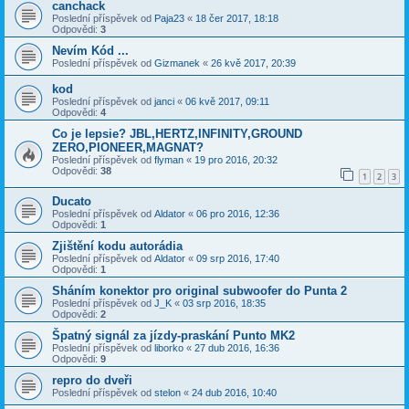
canchack
Poslední příspěvek od
Paja23
«
18 čer 2017, 18:18
Odpovědi:
3
Nevím Kód ...
Poslední příspěvek od
Gizmanek
«
26 kvě 2017, 20:39
kod
Poslední příspěvek od
janci
«
06 kvě 2017, 09:11
Odpovědi:
4
Co je lepsie? JBL,HERTZ,INFINITY,GROUND
ZERO,PIONEER,MAGNAT?
Poslední příspěvek od
flyman
«
19 pro 2016, 20:32
Odpovědi:
38
1
2
3
Ducato
Poslední příspěvek od
Aldator
«
06 pro 2016, 12:36
Odpovědi:
1
Zjištění kodu autorádia
Poslední příspěvek od
Aldator
«
09 srp 2016, 17:40
Odpovědi:
1
Sháním konektor pro original subwoofer do Punta 2
Poslední příspěvek od
J_K
«
03 srp 2016, 18:35
Odpovědi:
2
Špatný signál za jízdy-praskání Punto MK2
Poslední příspěvek od
liborko
«
27 dub 2016, 16:36
Odpovědi:
9
repro do dveři
Poslední příspěvek od
stelon
«
24 dub 2016, 10:40