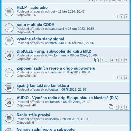
HELP - autoradio
Poslední příspěvek od
rogi
«
11 bře 2024, 10:47
Odpovědi:
16
1
2
radio multipla CODE
Poslední příspěvek od
panaman1
«
18 srp 2023, 10:58
Odpovědi:
3
výměna rádia slabý signál
Poslední příspěvek od
mara5740
«
16 zář 2020, 21:06
DISKUZE - orig. subwoofer do kufru MK2
Poslední příspěvek od
wickermanx
«
08 čer 2020, 10:09
Odpovědi:
100
1
4
5
6
7
…
Zapojení zadních repro a origo subwooferu
Poslední příspěvek od
metamor
«
30 říj 2019, 06:08
Odpovědi:
18
1
2
špatný kontakt iso konektoru
Poslední příspěvek od
betisa
«
06 říj 2019, 21:30
AUDIO - Výměna radia orig.Blaupunktu za klasické (DIN)
Poslední příspěvek od
Tomik5
«
05 bře 2019, 23:17
Odpovědi:
40
1
2
3
Radio stále praská
Poslední příspěvek od
liborko
«
28 led 2019, 11:03
Odpovědi:
6
Nehraje zadní repro a subwoofer