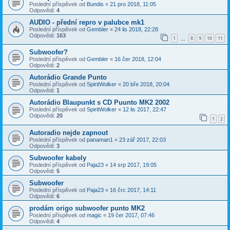
Poslední příspěvek od
Bundis
«
21 pro 2018, 11:05
Odpovědi:
4
AUDIO - přední repro v palubce mk1
Poslední příspěvek od
Gembler
«
24 lis 2018, 22:28
Odpovědi:
163
1
8
9
10
11
…
Subwoofer?
Poslední příspěvek od
Gembler
«
16 čer 2018, 12:04
Odpovědi:
2
Autorádio Grande Punto
Poslední příspěvek od
SpiritWolker
«
20 bře 2018, 20:04
Odpovědi:
1
Autorádio Blaupunkt s CD Puunto MK2 2002
Poslední příspěvek od
SpiritWolker
«
12 lis 2017, 22:47
Odpovědi:
20
1
2
Autoradio nejde zapnout
Poslední příspěvek od
panaman1
«
23 zář 2017, 22:03
Odpovědi:
3
Subwoofer kabely
Poslední příspěvek od
Paja23
«
14 srp 2017, 19:05
Odpovědi:
5
Subwoofer
Poslední příspěvek od
Paja23
«
16 črc 2017, 14:11
Odpovědi:
6
prodám origo subwoofer punto MK2
Poslední příspěvek od
magic
«
19 čer 2017, 07:46
Odpovědi:
4