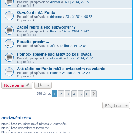
Poslední příspěvek od
Aldator
«
02 říj 2014, 22:15
Odpovědi:
3
Ozvučení mk1 Punto
Poslední příspěvek od
drinkme
«
23 zář 2014, 00:56
Odpovědi:
2
Zadné repro alebo subwoofer??
Poslední příspěvek od
Kosto
«
14 črc 2014, 19:42
Odpovědi:
14
Poraďte prosím...
Poslední příspěvek od
Jiřin
«
12 črc 2014, 23:04
Pomoc- spalene suciastky zo zosilovaca
Poslední příspěvek od
vlado548
«
15 čer 2014, 20:51
Odpovědi:
2
Aké rádio na Punto mk1 s ovladaním na volante
Poslední příspěvek od
Petrik
«
24 dub 2014, 23:20
Odpovědi:
6
Nové téma
1
2
3
4
5
6
Další
256 témat
Přejít na
OPRÁVNĚNÍ FÓRA
Nemůžete
zakládat nová témata v tomto fóru
Nemůžete
odpovídat v tomto fóru
Nemůžete
upravovat své příspěvky v tomto fóru