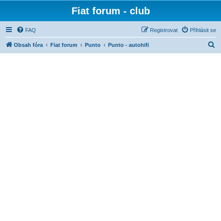
Fiat forum - club
FAQ
Registrovat
Přihlásit se
H
Obsah fóra
Fiat forum
Punto
Punto - autohifi
l
e
d
a
t