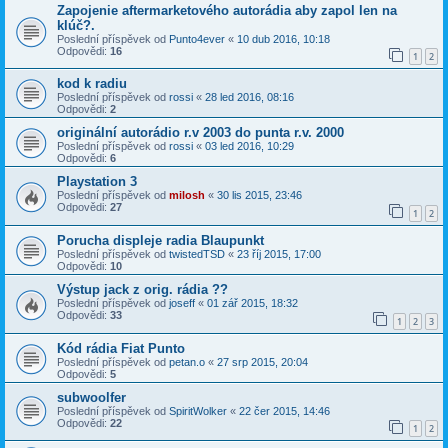
Zapojenie aftermarketového autorádia aby zapol len na
klúč?.
Poslední příspěvek od
Punto4ever
«
10 dub 2016, 10:18
Odpovědi:
16
1
2
kod k radiu
Poslední příspěvek od
rossi
«
28 led 2016, 08:16
Odpovědi:
2
originální autorádio r.v 2003 do punta r.v. 2000
Poslední příspěvek od
rossi
«
03 led 2016, 10:29
Odpovědi:
6
Playstation 3
Poslední příspěvek od
milosh
«
30 lis 2015, 23:46
Odpovědi:
27
1
2
Porucha displeje radia Blaupunkt
Poslední příspěvek od
twistedTSD
«
23 říj 2015, 17:00
Odpovědi:
10
Výstup jack z orig. rádia ??
Poslední příspěvek od
joseff
«
01 zář 2015, 18:32
Odpovědi:
33
1
2
3
Kód rádia Fiat Punto
Poslední příspěvek od
petan.o
«
27 srp 2015, 20:04
Odpovědi:
5
subwoolfer
Poslední příspěvek od
SpiritWolker
«
22 čer 2015, 14:46
Odpovědi:
22
1
2