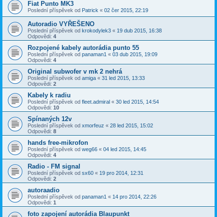
Fiat Punto MK3
Poslední příspěvek od
Patrick
«
02 čer 2015, 22:19
Autoradio VYŘEŠENO
Poslední příspěvek od
krokodylek3
«
19 dub 2015, 16:38
Odpovědi:
4
Rozpojené kabely autorádia punto 55
Poslední příspěvek od
panaman1
«
03 dub 2015, 19:09
Odpovědi:
4
Original subwofer v mk 2 nehrá
Poslední příspěvek od
amiga
«
31 led 2015, 13:33
Odpovědi:
2
Kabely k radiu
Poslední příspěvek od
fleet.admiral
«
30 led 2015, 14:54
Odpovědi:
10
Spínaných 12v
Poslední příspěvek od
xmorfeuz
«
28 led 2015, 15:02
Odpovědi:
8
hands free-mikrofon
Poslední příspěvek od
weg66
«
04 led 2015, 14:45
Odpovědi:
4
Radio - FM signal
Poslední příspěvek od
sx60
«
19 pro 2014, 12:31
Odpovědi:
2
autoraadio
Poslední příspěvek od
panaman1
«
14 pro 2014, 22:26
Odpovědi:
1
foto zapojení autorádia Blaupunkt