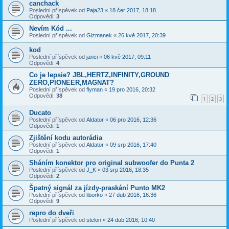
canchack
Poslední příspěvek od
Paja23
«
18 čer 2017, 18:18
Odpovědi:
3
Nevím Kód ...
Poslední příspěvek od
Gizmanek
«
26 kvě 2017, 20:39
kod
Poslední příspěvek od
janci
«
06 kvě 2017, 09:11
Odpovědi:
4
Co je lepsie? JBL,HERTZ,INFINITY,GROUND
ZERO,PIONEER,MAGNAT?
Poslední příspěvek od
flyman
«
19 pro 2016, 20:32
Odpovědi:
38
1
2
3
Ducato
Poslední příspěvek od
Aldator
«
06 pro 2016, 12:36
Odpovědi:
1
Zjištění kodu autorádia
Poslední příspěvek od
Aldator
«
09 srp 2016, 17:40
Odpovědi:
1
Sháním konektor pro original subwoofer do Punta 2
Poslední příspěvek od
J_K
«
03 srp 2016, 18:35
Odpovědi:
2
Špatný signál za jízdy-praskání Punto MK2
Poslední příspěvek od
liborko
«
27 dub 2016, 16:36
Odpovědi:
9
repro do dveři
Poslední příspěvek od
stelon
«
24 dub 2016, 10:40