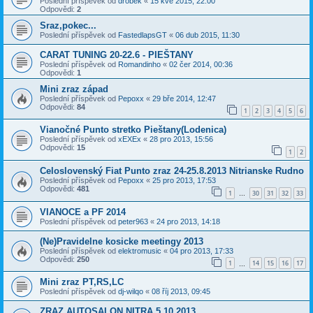
Poslední příspěvek od
drobek
«
15 kvě 2015, 22:00
Odpovědi:
2
Sraz,pokec...
Poslední příspěvek od
FastedlapsGT
«
06 dub 2015, 11:30
CARAT TUNING 20-22.6 - PIEŠTANY
Poslední příspěvek od
Romandinho
«
02 čer 2014, 00:36
Odpovědi:
1
Mini zraz západ
Poslední příspěvek od
Pepoxx
«
29 bře 2014, 12:47
Odpovědi:
84
1
2
3
4
5
6
Vianočné Punto stretko Pieštany(Lodenica)
Poslední příspěvek od
xEXEx
«
28 pro 2013, 15:56
Odpovědi:
15
1
2
Celoslovenský Fiat Punto zraz 24-25.8.2013 Nitrianske Rudno
Poslední příspěvek od
Pepoxx
«
25 pro 2013, 17:53
Odpovědi:
481
1
30
31
32
33
…
VIANOCE a PF 2014
Poslední příspěvek od
peter963
«
24 pro 2013, 14:18
(Ne)Pravidelne kosicke meetingy 2013
Poslední příspěvek od
elektromusic
«
04 pro 2013, 17:33
Odpovědi:
250
1
14
15
16
17
…
Mini zraz PT,RS,LC
Poslední příspěvek od
dj-wilqo
«
08 říj 2013, 09:45
ZRAZ AUTOSALON NITRA 5.10.2013