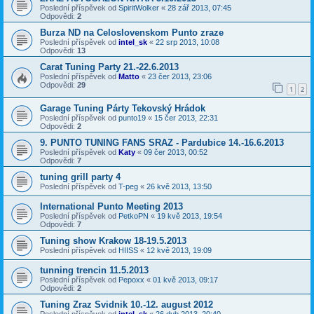
Poslední příspěvek od
SpiritWolker
«
28 zář 2013, 07:45
Odpovědi:
2
Burza ND na Celoslovenskom Punto zraze
Poslední příspěvek od
intel_sk
«
22 srp 2013, 10:08
Odpovědi:
13
Carat Tuning Party 21.-22.6.2013
Poslední příspěvek od
Matto
«
23 čer 2013, 23:06
Odpovědi:
29
1
2
Garage Tuning Párty Tekovský Hrádok
Poslední příspěvek od
punto19
«
15 čer 2013, 22:31
Odpovědi:
2
9. PUNTO TUNING FANS SRAZ - Pardubice 14.-16.6.2013
Poslední příspěvek od
Katy
«
09 čer 2013, 00:52
Odpovědi:
7
tuning grill party 4
Poslední příspěvek od
T-peg
«
26 kvě 2013, 13:50
International Punto Meeting 2013
Poslední příspěvek od
PetkoPN
«
19 kvě 2013, 19:54
Odpovědi:
7
Tuning show Krakow 18-19.5.2013
Poslední příspěvek od
HIISS
«
12 kvě 2013, 19:09
tunning trencin 11.5.2013
Poslední příspěvek od
Pepoxx
«
01 kvě 2013, 09:17
Odpovědi:
2
Tuning Zraz Svidnik 10.-12. august 2012
Poslední příspěvek od
intel_sk
«
26 dub 2013, 20:40