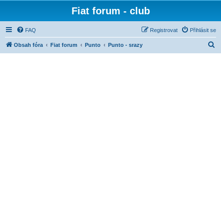
Fiat forum - club
FAQ
Registrovat
Přihlásit se
H
Obsah fóra
Fiat forum
Punto
Punto - srazy
l
e
d
a
t