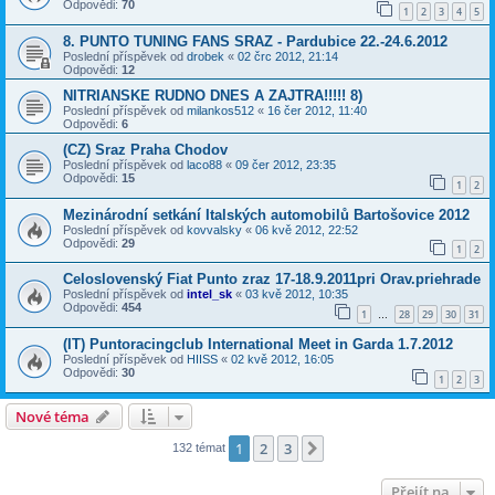
Odpovědi:
70
1
2
3
4
5
8. PUNTO TUNING FANS SRAZ - Pardubice 22.-24.6.2012
Poslední příspěvek od
drobek
«
02 črc 2012, 21:14
Odpovědi:
12
NITRIANSKE RUDNO DNES A ZAJTRA!!!!! 8)
Poslední příspěvek od
milankos512
«
16 čer 2012, 11:40
Odpovědi:
6
(CZ) Sraz Praha Chodov
Poslední příspěvek od
laco88
«
09 čer 2012, 23:35
Odpovědi:
15
1
2
Mezinárodní setkání Italských automobilů Bartošovice 2012
Poslední příspěvek od
kovvalsky
«
06 kvě 2012, 22:52
Odpovědi:
29
1
2
Celoslovenský Fiat Punto zraz 17-18.9.2011pri Orav.priehrade
Poslední příspěvek od
intel_sk
«
03 kvě 2012, 10:35
Odpovědi:
454
1
28
29
30
31
…
(IT) Puntoracingclub International Meet in Garda 1.7.2012
Poslední příspěvek od
HIISS
«
02 kvě 2012, 16:05
Odpovědi:
30
1
2
3
Nové téma
1
2
3
Další
132 témat
Přejít na