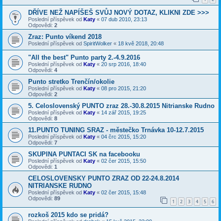
DŘÍVE NEŽ NAPÍŠEŠ SVŮJ NOVÝ DOTAZ, KLIKNI ZDE >>>
Poslední příspěvek od
Katy
«
07 dub 2010, 23:13
Odpovědi:
2
Zraz: Punto víkend 2018
Poslední příspěvek od
SpiritWolker
«
18 kvě 2018, 20:48
"All the best" Punto party 2.-4.9.2016
Poslední příspěvek od
Katy
«
20 srp 2016, 18:40
Odpovědi:
4
Punto stretko Trenčín/okolie
Poslední příspěvek od
Katy
«
08 pro 2015, 21:20
Odpovědi:
2
5. Celoslovenský PUNTO zraz 28.-30.8.2015 Nitrianske Rudno
Poslední příspěvek od
Katy
«
14 zář 2015, 19:25
Odpovědi:
8
11.PUNTO TUNING SRAZ - městečko Trnávka 10-12.7.2015
Poslední příspěvek od
Katy
«
04 črc 2015, 15:20
Odpovědi:
7
SKUPINA PUNTACI SK na facebooku
Poslední příspěvek od
Katy
«
02 čer 2015, 15:50
Odpovědi:
1
CELOSLOVENSKY PUNTO ZRAZ OD 22-24.8.2014
NITRIANSKE RUDNO
Poslední příspěvek od
Katy
«
02 čer 2015, 15:48
Odpovědi:
89
1
2
3
4
5
6
rozkoš 2015 kdo se pridá?