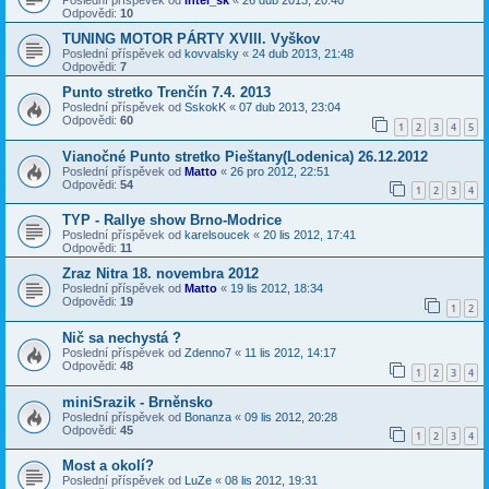
Odpovědi:
10
TUNING MOTOR PÁRTY XVIII. Vyškov
Poslední příspěvek od
kovvalsky
«
24 dub 2013, 21:48
Odpovědi:
7
Punto stretko Trenčín 7.4. 2013
Poslední příspěvek od
SskokK
«
07 dub 2013, 23:04
Odpovědi:
60
1
2
3
4
5
Vianočné Punto stretko Pieštany(Lodenica) 26.12.2012
Poslední příspěvek od
Matto
«
26 pro 2012, 22:51
Odpovědi:
54
1
2
3
4
TYP - Rallye show Brno-Modrice
Poslední příspěvek od
karelsoucek
«
20 lis 2012, 17:41
Odpovědi:
11
Zraz Nitra 18. novembra 2012
Poslední příspěvek od
Matto
«
19 lis 2012, 18:34
Odpovědi:
19
1
2
Nič sa nechystá ?
Poslední příspěvek od
Zdenno7
«
11 lis 2012, 14:17
Odpovědi:
48
1
2
3
4
miniSrazik - Brněnsko
Poslední příspěvek od
Bonanza
«
09 lis 2012, 20:28
Odpovědi:
45
1
2
3
4
Most a okolí?
Poslední příspěvek od
LuZe
«
08 lis 2012, 19:31