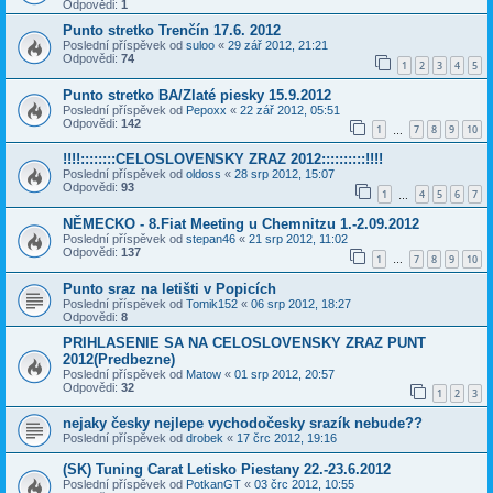
Odpovědi:
1
Punto stretko Trenčín 17.6. 2012
Poslední příspěvek od
suloo
«
29 zář 2012, 21:21
Odpovědi:
74
1
2
3
4
5
Punto stretko BA/Zlaté piesky 15.9.2012
Poslední příspěvek od
Pepoxx
«
22 zář 2012, 05:51
Odpovědi:
142
1
7
8
9
10
…
!!!!::::::::CELOSLOVENSKY ZRAZ 2012::::::::::!!!!
Poslední příspěvek od
oldoss
«
28 srp 2012, 15:07
Odpovědi:
93
1
4
5
6
7
…
NĚMECKO - 8.Fiat Meeting u Chemnitzu 1.-2.09.2012
Poslední příspěvek od
stepan46
«
21 srp 2012, 11:02
Odpovědi:
137
1
7
8
9
10
…
Punto sraz na letišti v Popicích
Poslední příspěvek od
Tomik152
«
06 srp 2012, 18:27
Odpovědi:
8
PRIHLASENIE SA NA CELOSLOVENSKY ZRAZ PUNT
2012(Predbezne)
Poslední příspěvek od
Matow
«
01 srp 2012, 20:57
Odpovědi:
32
1
2
3
nejaky česky nejlepe vychodočesky srazík nebude??
Poslední příspěvek od
drobek
«
17 črc 2012, 19:16
(SK) Tuning Carat Letisko Piestany 22.-23.6.2012
Poslední příspěvek od
PotkanGT
«
03 črc 2012, 10:55