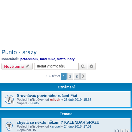
Punto - srazy
Moderátoři:
peta.smolik
,
mad mike
,
Matto
,
Katy
Hledat
Pokročilé hledání
Nové téma
1
2
3
Další
132 témat
Oznámení
Srovnávač povinného ručení Fiat
Poslední příspěvek od
milosh
«
23 dub 2019, 15:36
Napsal v
Punto
Témata
chystá se někdo někam ? KALENDAR SRAZU
Poslední příspěvek od
karusel
«
24 úno 2018, 17:01
Odpovědi:
15
1
2