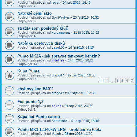
Poslední příspěvek od
rossi
«
04 pro 2015, 14:46
Odpovědi:
2
Naťuklé čelní sklo
Poslední příspěvek od
SpiritWolker
«
23 říj 2015, 10:32
Odpovědi:
5
stratila som posledný kľúč
Poslední příspěvek od
korgamorga
«
21 říj 2015, 13:52
Odpovědi:
4
Nabídka ocelových disků
Poslední příspěvek od
vasek06
«
14 říj 2015, 21:19
Punto MK2A - jak spravne tankovat benzin?
Poslední příspěvek od
intel_sk
«
14 říj 2015, 20:21
Odpovědi:
14
Kupa Punta
Poslední příspěvek od
drago47
«
12 zář 2015, 19:03
Odpovědi:
99
1
4
5
6
7
…
chybovy kod B1011
Poslední příspěvek od
drago47
«
17 srp 2015, 12:50
Fiat punto 1,2
Poslední příspěvek od
zokot
«
01 srp 2015, 23:08
Odpovědi:
1
Kupa fiat Punto cabrio
Poslední příspěvek od
Satan1984
«
01 srp 2015, 15:15
Punto MK1 1,1/40kW LPG - problém za tepla
Poslední příspěvek od
Vapch
«
05 črc 2015, 13:02