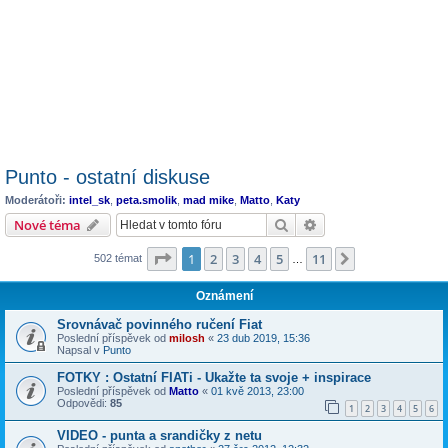
Punto - ostatní diskuse
Moderátoři:
intel_sk
,
peta.smolik
,
mad mike
,
Matto
,
Katy
Hledat
Pokročilé hledání
Nové téma
Stránka
1
z
11
1
2
3
4
5
11
Další
502 témat
…
Oznámení
Srovnávač povinného ručení Fiat
Poslední příspěvek od
milosh
«
23 dub 2019, 15:36
Napsal v
Punto
FOTKY : Ostatní FIATi - Ukažte ta svoje + inspirace
Poslední příspěvek od
Matto
«
01 kvě 2013, 23:00
Odpovědi:
85
1
2
3
4
5
6
VIDEO - punta a srandičky z netu