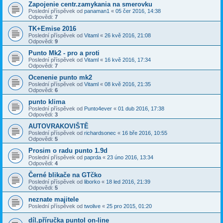
Zapojenie centr.zamykania na smerovku
Poslední příspěvek od
panaman1
«
05 čer 2016, 14:38
Odpovědi:
7
TK+Emise 2016
Poslední příspěvek od
Vitaml
«
26 kvě 2016, 21:08
Odpovědi:
9
Punto Mk2 - pro a proti
Poslední příspěvek od
Vitaml
«
16 kvě 2016, 17:34
Odpovědi:
7
Ocenenie punto mk2
Poslední příspěvek od
Vitaml
«
08 kvě 2016, 21:35
Odpovědi:
6
punto klima
Poslední příspěvek od
Punto4ever
«
01 dub 2016, 17:38
Odpovědi:
3
AUTOVRAKOVIŠTĚ
Poslední příspěvek od
richardsonec
«
16 bře 2016, 10:55
Odpovědi:
5
Prosim o radu punto 1.9d
Poslední příspěvek od
paprda
«
23 úno 2016, 13:34
Odpovědi:
4
Černé blikače na GTčko
Poslední příspěvek od
liborko
«
18 led 2016, 21:39
Odpovědi:
5
neznate majitele
Poslední příspěvek od
twolive
«
25 pro 2015, 01:20
díl.příručka puntoI on-line