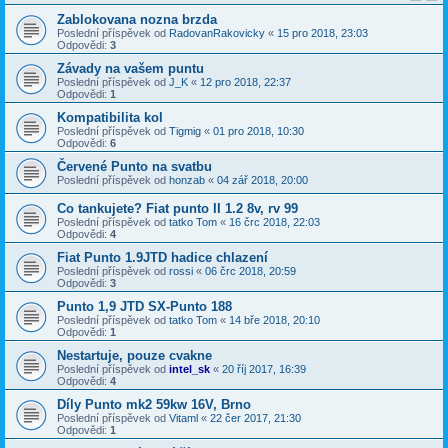
Zablokovana nozna brzda
Poslední příspěvek od
RadovanRakovicky
«
15 pro 2018, 23:03
Odpovědi:
3
Závady na vašem puntu
Poslední příspěvek od
J_K
«
12 pro 2018, 22:37
Odpovědi:
1
Kompatibilita kol
Poslední příspěvek od
Tigmig
«
01 pro 2018, 10:30
Odpovědi:
6
Červené Punto na svatbu
Poslední příspěvek od
honzab
«
04 zář 2018, 20:00
Co tankujete? Fiat punto II 1.2 8v, rv 99
Poslední příspěvek od
tatko Tom
«
16 črc 2018, 22:03
Odpovědi:
4
Fiat Punto 1.9JTD hadice chlazení
Poslední příspěvek od
rossi
«
06 črc 2018, 20:59
Odpovědi:
3
Punto 1,9 JTD SX-Punto 188
Poslední příspěvek od
tatko Tom
«
14 bře 2018, 20:10
Odpovědi:
1
Nestartuje, pouze cvakne
Poslední příspěvek od
intel_sk
«
20 říj 2017, 16:39
Odpovědi:
4
Díly Punto mk2 59kw 16V, Brno
Poslední příspěvek od
Vitaml
«
22 čer 2017, 21:30
Odpovědi:
1