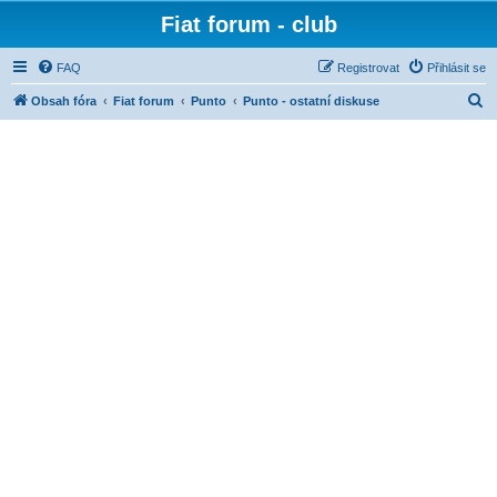
Fiat forum - club
FAQ
Registrovat
Přihlásit se
H
Obsah fóra
Fiat forum
Punto
Punto - ostatní diskuse
l
e
d
a
t