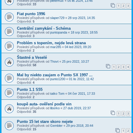
Poslední příspěvek od
pieterKuc
«
05 lis 2024, 13:46
Odpovědi:
33
1
2
3
Fiat punto 1996
Poslední příspěvek od
slaper729
«
28 srp 2023, 14:35
Odpovědi:
5
Centrální zamykání - Schéma
Poslední příspěvek od
puntopanda
«
18 srp 2023, 18:55
Odpovědi:
3
Problém s topením, nejde levá strana
Poslední příspěvek od
mar285
«
04 led 2023, 09:20
Odpovědi:
2
Štastné a Veselé
Poslední příspěvek od
Thovt
«
25 pro 2022, 10:27
Odpovědi:
58
1
2
3
4
Mal by niekto zaujem o Punto SX 1997 ...
Poslední příspěvek od
punto1200
«
01 lis 2022, 11:42
Odpovědi:
4
Punto 1.1 S55
Poslední příspěvek od
tatko Tom
«
04 čer 2021, 17:33
Odpovědi:
2
koupě auta- ověření podle vin
Poslední příspěvek od
liborko
«
27 dub 2019, 22:37
Odpovědi:
35
1
2
3
Punto 15 let stare skoro nejete
Poslední příspěvek od
Gembler
«
29 pro 2018, 20:44
Odpovědi:
15
1
2