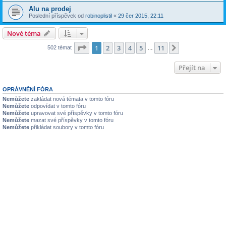
Alu na prodej
Poslední příspěvek od
robinoplistil
«
29 čer 2015, 22:11
Nové téma
Stránka
1
z
11
1
2
3
4
5
11
Další
502 témat
…
Přejít na
OPRÁVNĚNÍ FÓRA
Nemůžete
zakládat nová témata v tomto fóru
Nemůžete
odpovídat v tomto fóru
Nemůžete
upravovat své příspěvky v tomto fóru
Nemůžete
mazat své příspěvky v tomto fóru
Nemůžete
přikládat soubory v tomto fóru