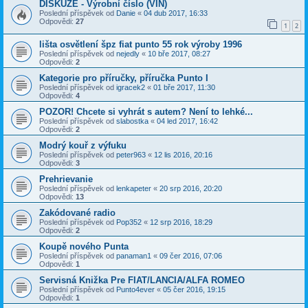
DISKUZE - Výrobní číslo (VIN)
Poslední příspěvek od
Danie
«
04 dub 2017, 16:33
Odpovědi:
27
1
2
lišta osvětlení špz fiat punto 55 rok výroby 1996
Poslední příspěvek od
nejedly
«
10 bře 2017, 08:27
Odpovědi:
2
Kategorie pro příručky, příručka Punto I
Poslední příspěvek od
igracek2
«
01 bře 2017, 11:30
Odpovědi:
4
POZOR! Chcete si vyhrát s autem? Není to lehké...
Poslední příspěvek od
slabostka
«
04 led 2017, 16:42
Odpovědi:
2
Modrý kouř z výfuku
Poslední příspěvek od
peter963
«
12 lis 2016, 20:16
Odpovědi:
3
Prehrievanie
Poslední příspěvek od
lenkapeter
«
20 srp 2016, 20:20
Odpovědi:
13
Zakódované radio
Poslední příspěvek od
Pop352
«
12 srp 2016, 18:29
Odpovědi:
2
Koupě nového Punta
Poslední příspěvek od
panaman1
«
09 čer 2016, 07:06
Odpovědi:
1
Servisná Knižka Pre FIAT/LANCIA/ALFA ROMEO
Poslední příspěvek od
Punto4ever
«
05 čer 2016, 19:15
Odpovědi:
1