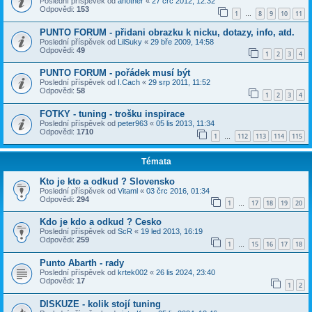
Poslední příspěvek od
another
«
27 črc 2012, 12:32
Odpovědi:
153
1
8
9
10
11
…
PUNTO FORUM - přidani obrazku k nicku, dotazy, info, atd.
Poslední příspěvek od
LilSuky
«
29 bře 2009, 14:58
Odpovědi:
49
1
2
3
4
PUNTO FORUM - pořádek musí být
Poslední příspěvek od
I.Cach
«
29 srp 2011, 11:52
Odpovědi:
58
1
2
3
4
FOTKY - tuning - trošku inspirace
Poslední příspěvek od
peter963
«
05 lis 2013, 11:34
Odpovědi:
1710
1
112
113
114
115
…
Témata
Kto je kto a odkud ? Slovensko
Poslední příspěvek od
Vitaml
«
03 črc 2016, 01:34
Odpovědi:
294
1
17
18
19
20
…
Kdo je kdo a odkud ? Cesko
Poslední příspěvek od
ScR
«
19 led 2013, 16:19
Odpovědi:
259
1
15
16
17
18
…
Punto Abarth - rady
Poslední příspěvek od
krtek002
«
26 lis 2024, 23:40
Odpovědi:
17
1
2
DISKUZE - kolik stojí tuning