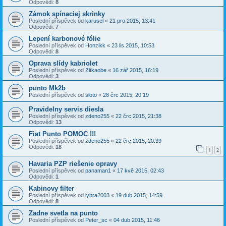
Odpovědi:
8
Zámok spínaciej skrinky
Poslední příspěvek od
karusel
«
21 pro 2015, 13:41
Odpovědi:
7
Lepení karbonové fólie
Poslední příspěvek od
Honzikk
«
23 lis 2015, 10:53
Odpovědi:
8
Oprava slídy kabriolet
Poslední příspěvek od
Zitkaobe
«
16 zář 2015, 16:19
Odpovědi:
3
punto Mk2b
Poslední příspěvek od
sloto
«
28 črc 2015, 20:19
Pravidelny servis diesla
Poslední příspěvek od
zdeno255
«
22 črc 2015, 21:38
Odpovědi:
13
Fiat Punto POMOC !!!
Poslední příspěvek od
zdeno255
«
22 črc 2015, 20:39
Odpovědi:
18
1
2
Havaria PZP riešenie opravy
Poslední příspěvek od
panaman1
«
17 kvě 2015, 02:43
Odpovědi:
1
Kabinovy filter
Poslední příspěvek od
lybra2003
«
19 dub 2015, 14:59
Odpovědi:
8
Zadne svetla na punto
Poslední příspěvek od
Peter_sc
«
04 dub 2015, 11:46