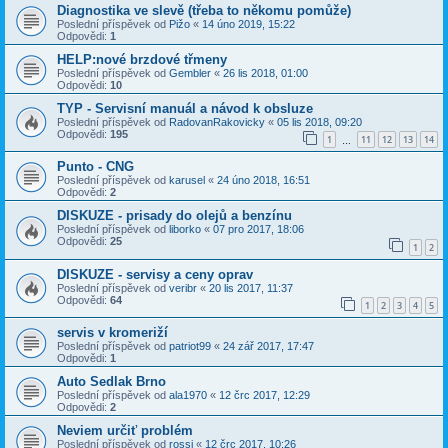
Diagnostika ve slevě (třeba to někomu pomůže)
Poslední příspěvek od
Pižo
«
14 úno 2019, 15:22
Odpovědi:
1
HELP:nové brzdové třmeny
Poslední příspěvek od
Gembler
«
26 lis 2018, 01:00
Odpovědi:
10
TYP - Servisní manuál a návod k obsluze
Poslední příspěvek od
RadovanRakovicky
«
05 lis 2018, 09:20
Odpovědi:
195
1
11
12
13
14
…
Punto - CNG
Poslední příspěvek od
karusel
«
24 úno 2018, 16:51
Odpovědi:
2
DISKUZE - prisady do olejů a benzínu
Poslední příspěvek od
liborko
«
07 pro 2017, 18:06
Odpovědi:
25
1
2
DISKUZE - servisy a ceny oprav
Poslední příspěvek od
veribr
«
20 lis 2017, 11:37
Odpovědi:
64
1
2
3
4
5
servis v kromeriží
Poslední příspěvek od
patriot99
«
24 zář 2017, 17:47
Odpovědi:
1
Auto Sedlak Brno
Poslední příspěvek od
ala1970
«
12 črc 2017, 12:29
Odpovědi:
2
Neviem určiť problém
Poslední příspěvek od
rossi
«
12 črc 2017, 10:26