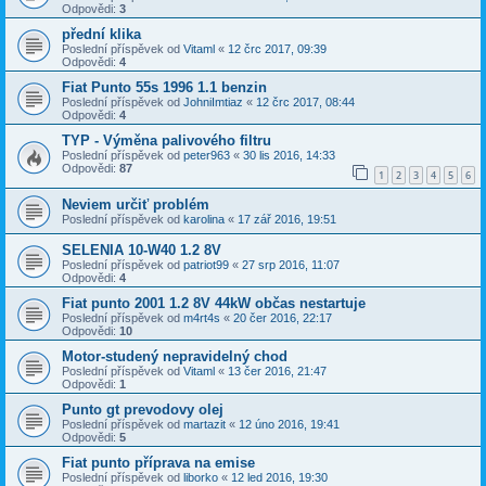
Odpovědi:
3
přední klika
Poslední příspěvek od
Vitaml
«
12 črc 2017, 09:39
Odpovědi:
4
Fiat Punto 55s 1996 1.1 benzin
Poslední příspěvek od
JohniImtiaz
«
12 črc 2017, 08:44
Odpovědi:
4
TYP - Výměna palivového filtru
Poslední příspěvek od
peter963
«
30 lis 2016, 14:33
Odpovědi:
87
1
2
3
4
5
6
Neviem určiť problém
Poslední příspěvek od
karolina
«
17 zář 2016, 19:51
SELENIA 10-W40 1.2 8V
Poslední příspěvek od
patriot99
«
27 srp 2016, 11:07
Odpovědi:
4
Fiat punto 2001 1.2 8V 44kW občas nestartuje
Poslední příspěvek od
m4rt4s
«
20 čer 2016, 22:17
Odpovědi:
10
Motor-studený nepravidelný chod
Poslední příspěvek od
Vitaml
«
13 čer 2016, 21:47
Odpovědi:
1
Punto gt prevodovy olej
Poslední příspěvek od
martazit
«
12 úno 2016, 19:41
Odpovědi:
5
Fiat punto příprava na emise
Poslední příspěvek od
liborko
«
12 led 2016, 19:30