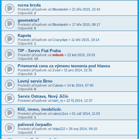
rucna brzda
Poslední příspěvek od
Bloodankh
«
21 bře 2015, 22:42
Odpovědi:
2
geometria?
Poslední příspěvek od
Bloodankh
«
17 bře 2015, 08:17
Odpovědi:
5
Kapota
Poslední příspěvek od
CrazyApe
«
11 bře 2015, 19:14
Odpovědi:
1
TIP - Servis Fiat Praha
Poslední příspěvek od
milosh
«
22 led 2015, 19:33
Odpovědi:
14
Priemerná cena za výmenu tesnenia pod hlavou
Poslední příspěvek od
Zved
«
31 pro 2014, 22:35
Odpovědi:
3
Levný servis Brno
Poslední příspěvek od
Cabuto
«
14 lis 2014, 07:40
Odpovědi:
8
Servis Ostrava, Nový Jičín
Poslední příspěvek od
bart_nj
«
22 říj 2014, 12:37
Klíč, immo, imobilizér.
Poslední příspěvek od
rakos11ss
«
01 zář 2014, 11:03
Odpovědi:
1
palivové čerpadlo
Poslední příspěvek od
Vojta222
«
26 srp 2014, 09:10
Odpovědi:
7