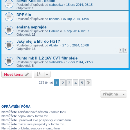
servis Košice - okolie
Poslední příspěvek od
slabostka
«
15 srp 2014, 05:15
Odpovědi:
1
DPF filtr
Poslední příspěvek od
beeeda
«
07 srp 2014, 13:07
emisna neprejde
Poslední příspěvek od
Cabuto
«
05 srp 2014, 02:57
Odpovědi:
13
Jaký olej a filtr do HGT?
Poslední příspěvek od
Aldator
«
27 črc 2014, 10:08
Odpovědi:
15
1
2
Punto mk II 1,2 16V CVT filtr oleje
Poslední příspěvek od
slabostka
«
17 čer 2014, 21:53
Odpovědi:
8
Nové téma
1
2
3
4
5
Další
223 témat
Přejít na
OPRÁVNĚNÍ FÓRA
Nemůžete
zakládat nová témata v tomto fóru
Nemůžete
odpovídat v tomto fóru
Nemůžete
upravovat své příspěvky v tomto fóru
Nemůžete
mazat své příspěvky v tomto fóru
Nemůžete
přikládat soubory v tomto fóru