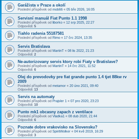
Garážista v Praze a okolí
Poslední příspěvek od
mob66
«
05 bře 2026, 16:05
Servisní manuál Fiat Punto 1.1 1998
Poslední příspěvek od
liborko
«
12 srp 2025, 22:27
Odpovědi:
5
Tiahlo radenia 55187581
Poslední příspěvek od
Rimo
«
17 črc 2024, 13:35
Servis Bratislava
Poslední příspěvek od
MartinT
«
08 lis 2022, 21:23
Odpovědi:
2
Ne-autorizovany servis ktory robi Fiaty v Bratislave?
Poslední příspěvek od
MartinT
«
14 črc 2021, 11:52
Odpovědi:
6
Olej do prevodovky pre fiat grande punto 1.4 tjet 88kw rv
2009
Poslední příspěvek od
metamor
«
20 úno 2021, 09:40
Odpovědi:
13
Servis na automaty
Poslední příspěvek od
Prajsler 1
«
07 pro 2020, 23:23
Odpovědi:
10
Punto mk1 obcasny zapach z ventilace
Poslední příspěvek od
Vladka1
«
08 dub 2020, 21:44
Odpovědi:
6
Poznate dobre vrakovisko na Slovensku?
Poslední příspěvek od
SpiritWolker
«
04 kvě 2019, 16:29
Odpovědi:
3