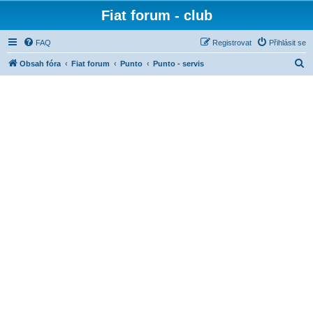
Fiat forum - club
FAQ
Registrovat
Přihlásit se
H
Obsah fóra
Fiat forum
Punto
Punto - servis
l
e
d
a
t