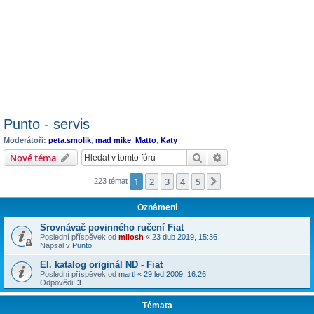
Punto - servis
Moderátoři:
peta.smolik
,
mad mike
,
Matto
,
Katy
Hledat
Pokročilé hledání
Nové téma
1
2
3
4
5
Další
223 témat
Oznámení
Srovnávač povinného ručení Fiat
Poslední příspěvek od
milosh
«
23 dub 2019, 15:36
Napsal v
Punto
El. katalog originál ND - Fiat
Poslední příspěvek od
martl
«
29 led 2009, 16:26
Odpovědi:
3
Témata